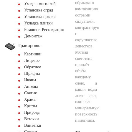
обрамляют
Уход за могилкой
композицию
Установка оград
острыми
Установка цоколя
силуэтами,
Укладка плитки
контрастируя
Ремонт и Реставрация
с
Демонтаж
округлостью
Гравировка
лепестков.
Мягкая
Картинки
светотень
Лицевое
придаёт
Обратное
объём
Шрифты
каждому
Иконы
слою, а
Ангелы
капли воды
Святые
ловят свет,
Храмы
оживляя
Кресты
минеральную
Природа
поверхность
Веточки
памятника.
Виньетки
Свечки