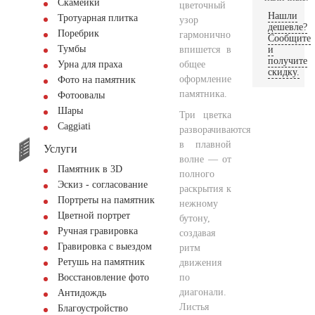
Скамейки
цветочный
Нашли
Тротуарная плитка
узор
дешевле?
Поребрик
гармонично
Сообщите
Тумбы
впишется в
и
получите
общее
Урна для праха
скидку.
оформление
Фото на памятник
памятника.
Фотоовалы
Шары
Три цветка
Сaggiati
разворачиваются
в плавной
Услуги
волне — от
Памятник в 3D
полного
Эскиз - согласование
раскрытия к
Портреты на памятник
нежному
Цветной портрет
бутону,
Ручная гравировка
создавая
Гравировка с выездом
ритм
Ретушь на памятник
движения
по
Восстановление фото
диагонали.
Антидождь
Листья
Благоустройство