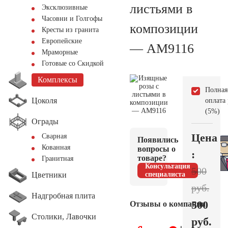
листьями в
Эксклюзивные
Часовни и Голгофы
композиции
Кресты из гранита
Европейские
— AM9116
Мраморные
Готовые со Скидкой
Комплексы
Полная
Цоколя
оплата
(5%)
Ограды
Цена
Сварная
Появились
Кованная
вопросы о
:
товаре?
Гранитная
Консультация
500
Цветники
специалиста
руб.
Надгробная плита
500
Отзывы о компании
Столики, Лавочки
руб.