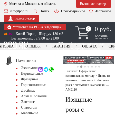
Москва и Московская область
Вызов менеджера
info@pqd.ru
Поиск
Просмотренное
Избранное
Конструктор
Установка на ВСЕХ кладбищах
0 руб.
0
0
Китай-Город - Шоурум 130 м2
Корзина
Без выходных : с 9:00 до 21:00
Выезд менеджера для
АНОВКА
ОТЗЫВЫ
ГАРАНТИЯ
ОПЛАТА
СК
оформления заказа
изготовление
Заказать выезд
памятников
+7 (495) 518-44-23
Памятники
Экономичные
Обратный звонок
Главная
>
Оформление
Вертикальные
памятников на могилу
>
Цветы на
Фрезерные
памятник гравировка
>
Изящные
Горизонтальные
розы с листьями в композиции —
AM9116
Двойные
Арки и Колонны
Изящные
Элитные
С крестом
розы с
Маленькие