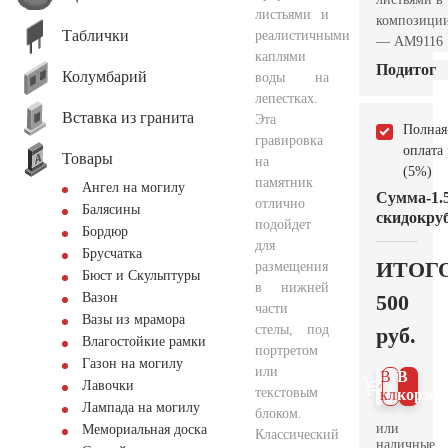
листьями и
композици
Таблички
реалистичными
— AM9116
каплями
Подитог
Колумбарий
воды на
лепестках.
Вставка из гранита
Эта
Полная
гравировка
оплата
Товары
на
(5%)
памятник
Ангел на могилу
Сумма
-1.
отлично
Балясины
скидок
руб
подойдет
Бордюр
для
Брусчатка
ИТОГ
размещения
Бюст и Скульптуры
в нижней
500
Вазон
части
Вазы из мрамора
стелы, под
руб.
Влагостойкие рамки
портретом
Газон на могилу
или
В 1
В
Лавочки
текстовым
клик
корзин
Лампада на могилу
блоком.
или
Мемориальная доска
Классический
наличные.