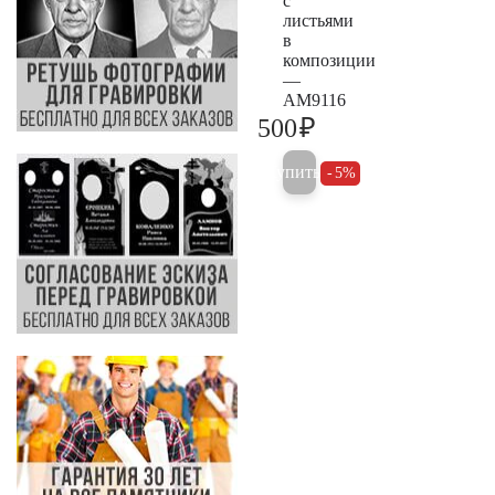
с
листьями
в
композиции
—
AM9116
₽
500
500
Купить
5%