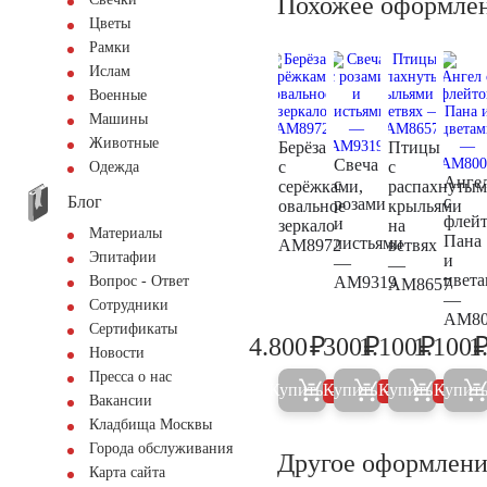
Похожее оформле
Цветы
Рамки
Ислам
Военные
Машины
Животные
Берёза
Птицы
Свеча
с
с
Одежда
Анге
с
серёжками,
распахнуты
Блог
с
розами
овальное
крыльями
флей
и
зеркало
на
Материалы
Пана
листьями
AM8972
ветвях
Эпитафии
и
—
—
цвет
AM9319
Вопрос - Ответ
AM8657
—
Сотрудники
AM80
Сертификаты
₽
₽
₽
4.800
300
1.100
1.100
1
5.000
300
1.200
Новости
Пресса о нас
Купить
Купить
Купить
Купит
5%
5%
5%
Вакансии
Кладбища Москвы
Города обслуживания
Другое оформлени
Карта сайта