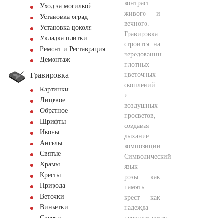
контраст
Уход за могилкой
живого и
Установка оград
вечного.
Установка цоколя
Гравировка
Укладка плитки
строится на
Ремонт и Реставрация
чередовании
Демонтаж
плотных
Гравировка
цветочных
скоплений
Картинки
и
Лицевое
воздушных
Обратное
просветов,
Шрифты
создавая
Иконы
дыхание
Ангелы
композиции.
Святые
Символический
Храмы
язык —
Кресты
розы как
Природа
память,
Веточки
крест как
Виньетки
надежда —
переплетаются
Свечки