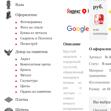
Вазы
руб.
Оформление
В 1
В
клик
корзин
Фотокерамика
Фото на стекле
или
Буквы из металла
наличные.
Скарпель и Позолота
Описание
Пескоструй
О оформлен
Декор на памятник
Круглый
медальон с
Артикул
№ A
Акрил
портретной
Статус
В на
Композитные цветы
пустотой,
Бронза
Материал
обрамлённый
Металл
гравировки
вьющимся
Скульптура
Изготовление
венком из
Цветы
роз и
Размер
от 10
Ордена на памятник
листьев —
символ
Плитка
Вы выбра
вечного
возвращения
Щебень
Овальная