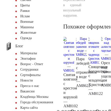
в единый
Цветы
визуальный
Рамки
нарратив.
Ислам
Военные
Похожее оформле
Машины
Животные
Одежда
Блог
Материалы
Пара
Эпитафии
Орел
лебедей
Вопрос - Ответ
Священная
над
с
Сотрудники
Богоматерь
скал
отражением
Святая
Сертификаты
с
ущел
в воде
княгиня
младенцем
—
Новости
—
с
Христом
AM86
AM8622
Пресса о нас
крестом
—
Вакансии
и
AM8122
коруной
Кладбища Москвы
—
Города обслуживания
AM8102
Карта сайта