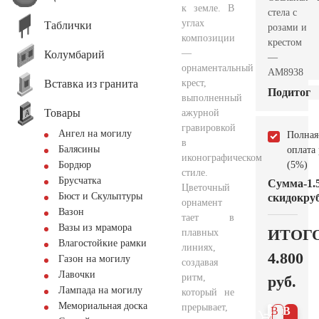
к земле. В
стела с
углах
Таблички
розами и
композиции
крестом
—
Колумбарий
—
орнаментальный
AM8938
Вставка из гранита
крест,
Подитог
выполненный
Товары
ажурной
гравировкой
Ангел на могилу
Полная
в
Балясины
оплата
иконографическом
(5%)
Бордюр
стиле.
Брусчатка
Сумма
-1.
Цветочный
Бюст и Скульптуры
скидок
руб
орнамент
Вазон
тает в
Вазы из мрамора
ИТОГ
плавных
Влагостойкие рамки
линиях,
4.800
Газон на могилу
создавая
Лавочки
ритм,
руб.
Лампада на могилу
который не
Мемориальная доска
прерывает,
В 1
В