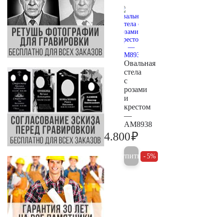
Овальная
стела
с
розами
и
крестом
—
AM8938
₽
4.800
5.000
Купить
5%