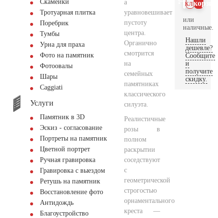
Скамейки
а
клик
корзин
уравновешивает
Тротуарная плитка
или
пустоту
Поребрик
наличные.
центра.
Тумбы
Нашли
Органично
Урна для праха
дешевле?
смотрится
Фото на памятник
Сообщите
на
и
Фотоовалы
получите
семейных
Шары
скидку.
памятниках
Сaggiati
классического
Услуги
силуэта.
Памятник в 3D
Реалистичные
Эскиз - согласование
розы в
Портреты на памятник
полном
Цветной портрет
раскрытии
соседствуют
Ручная гравировка
с
Гравировка с выездом
геометрической
Ретушь на памятник
строгостью
Восстановление фото
орнаментального
Антидождь
креста —
Благоустройство