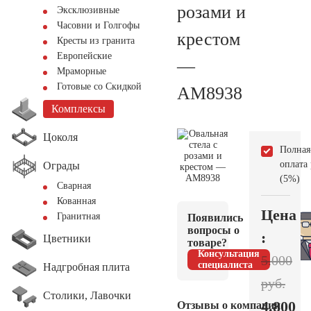
розами и
Эксклюзивные
Часовни и Голгофы
крестом
Кресты из гранита
Европейские
—
Мраморные
Готовые со Скидкой
AM8938
Комплексы
Цоколя
Полная
оплата
Ограды
(5%)
Сварная
Кованная
Цена
Гранитная
Появились
вопросы о
:
Цветники
товаре?
Консультация
5.000
специалиста
Надгробная плита
руб.
Столики, Лавочки
4.800
Отзывы о компании