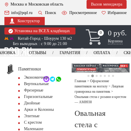
Москва и Московская область
Вызов менеджера
info@pqd.ru
Поиск
Просмотренное
Избранное
Конструктор
Установка на ВСЕХ кладбищах
0 руб.
0
0
Китай-Город - Шоурум 130 м2
Корзина
Без выходных : с 9:00 до 21:00
Выезд менеджера для
АНОВКА
ОТЗЫВЫ
ГАРАНТИЯ
ОПЛАТА
СК
оформления заказа
изготовление
Заказать выезд
памятников
+7 (495) 518-44-23
Памятники
Экономичные
Обратный звонок
Главная
>
Оформление
Вертикальные
памятников на могилу
>
Лицевая
Фрезерные
гравировка на памятник
>
Горизонтальные
Овальная стела с розами и крестом
— AM8938
Двойные
Арки и Колонны
Овальная
Элитные
С крестом
стела с
Маленькие