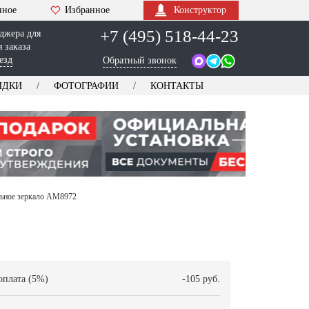
нное
Избранное
Конструктор
+7 (495) 518-44-23
джера для
 заказа
езд
Обратный звонок
ИДКИ
ФОТОГРАФИИ
КОНТАКТЫ
альное зеркало AM8972
оплата (5%)
-105 руб.