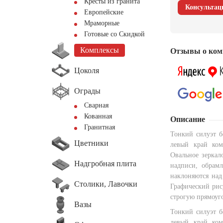
Кресты из гранита
Консультац
Европейские
Мраморные
Готовые со Скидкой
Комплексы
Отзывы о ком
Цоколя
Ограды
Сварная
Кованная
Описание
Гранитная
Тонкий силуэт 
Цветники
левый край ко
Овальное зеркало
Надгробная плита
надписи, обрамл
наклоняются над
Столики, Лавочки
Графический рис
строгую прямоуг
Вазы
Тонкий силуэт 
левый край ко