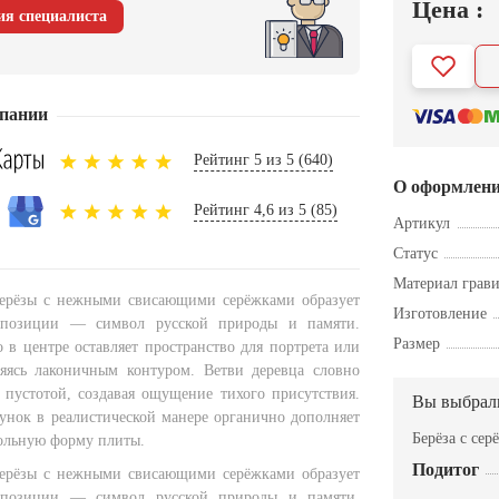
Цена :
ия специалиста
пании
Рейтинг 5 из 5 (640)
О оформлен
Рейтинг 4,6 из 5 (85)
Артикул
Статус
Материал грав
берёзы с нежными свисающими серёжками образует
Изготовление
мпозиции — символ русской природы и памяти.
Размер
 в центре оставляет пространство для портрета или
яясь лаконичным контуром. Ветви деревца словно
 пустотой, создавая ощущение тихого присутствия.
Вы выбрал
унок в реалистической манере органично дополняет
Берёза с се
ольную форму плиты.
Подитог
берёзы с нежными свисающими серёжками образует
мпозиции — символ русской природы и памяти.