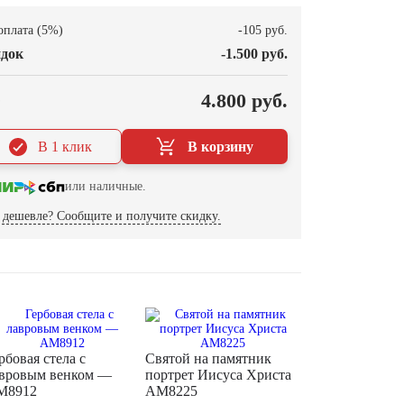
оплата (5%)
-105 руб.
док
-1.500 руб.
О
4.800 руб.
В 1 клик
В корзину
или наличные.
дешевле? Сообщите и получите скидку.
рб­овая стела с
Святой на памятник
вровым венком —
портрет Иисуса Христа
M8912
AM8225