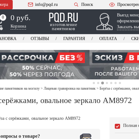
жера
info@pqd.ru
Поиск
Просмотре
Выезд мене
0 руб.
0
0
оформления
изготовление
Корзина
Заказать вы
памятников
АНОВКА
ОТЗЫВЫ
ГАРАНТИЯ
ОПЛАТА
СК
е памятников на могилу
>
Лицевая гравировка на памятник
>
Берёза с серёжками, ов
 серёжками, овальное зеркало AM8972
Полная 
опросы о товаре?