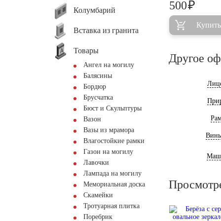
₽
500
Колумбарий
Купить
Вставка из гранита
Товары
Другое о
Ангел на могилу
Балясины
Лиц
Бордюр
Брусчатка
При
Бюст и Скульптуры
Ра
Вазон
Вазы из мрамора
Винь
Влагостойкие рамки
Газон на могилу
Маш
Лавочки
Лампада на могилу
Просмотр
Мемориальная доска
Скамейки
Тротуарная плитка
Поребрик