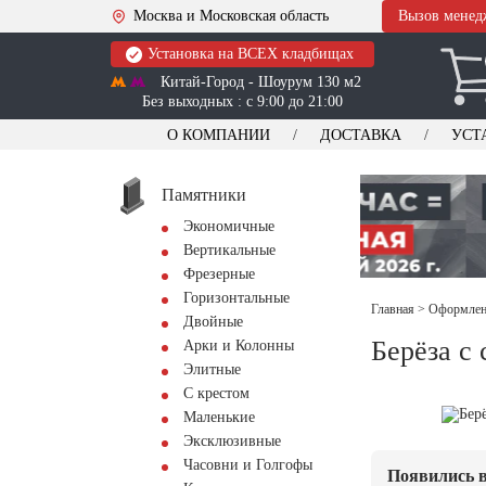
Москва и Московская область
Вызов менед
Установка на ВСЕХ кладбищах
Китай-Город - Шоурум 130 м2
Без выходных : с 9:00 до 21:00
О КОМПАНИИ
ДОСТАВКА
УСТ
Памятники
Экономичные
Вертикальные
Фрезерные
Горизонтальные
Главная
>
Оформлени
Двойные
Берёза с
Арки и Колонны
Элитные
С крестом
Маленькие
Эксклюзивные
Часовни и Голгофы
Появились в