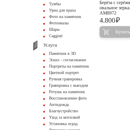
Берёза с серёж
Тумбы
овальное зерка
Урна для праха
AM8972
Фото на памятник
₽
4.800
Фотоовалы
Шары
Купить
Сaggiati
Услуги
Памятник в 3D
Эскиз - согласование
Портреты на памятник
Цветной портрет
Ручная гравировка
Гравировка с выездом
Ретушь на памятник
Восстановление фото
Антидождь
Благоустройство
Уход за могилкой
Установка оград