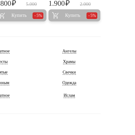
₽
₽
.800
1.900
5.000
2.000
Купить
Купить
5%
5%
атное
Ангелы
есты
Храмы
ятые
Свечки
нным
Одежда
атное
Ислам