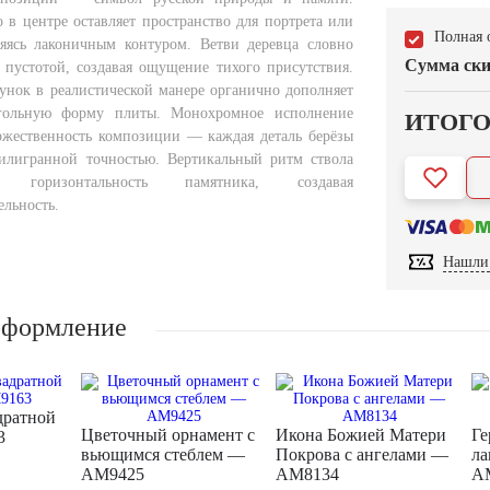
 в центре оставляет пространство для портрета или
Полная 
яясь лаконичным контуром. Ветви деревца словно
Сумма ски
 пустотой, создавая ощущение тихого присутствия.
унок в реалистической манере органично дополняет
гольную форму плиты. Монохромное исполнение
ИТОГ
ржественность композиции — каждая деталь берёзы
илигранной точностью. Вертикальный ритм ствола
ет горизонтальность памятника, создавая
ельность.
Нашли 
оформление
дратной
Цветочный орнамент с
Икона Божией Матери
Ге
3
вьющимся стеблем —
Покрова с ангелами —
ла
AM9425
AM8134
A