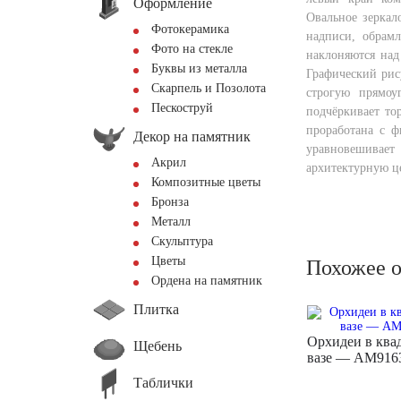
Оформление
Овальное зеркало
Фотокерамика
надписи, обрамл
Фото на стекле
наклоняются над
Буквы из металла
Графический рис
Скарпель и Позолота
строгую прямоу
Пескоструй
подчёркивает то
проработана с ф
Декор на памятник
уравновешива
Акрил
архитектурную ц
Композитные цветы
Бронза
Металл
Скульптура
Цветы
Похожее 
Ордена на памятник
Плитка
Орхидеи в ква
Щебень
вазе — AM916
Таблички