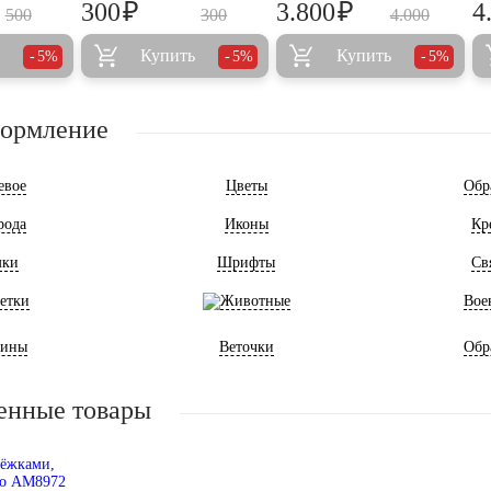
₽
₽
300
3.800
4
500
300
4.000
Купить
Купить
5%
5%
5%
формление
евое
Цветы
Обр
рода
Иконы
Кр
мки
Шрифты
Св
етки
Животные
Вое
ины
Веточки
Обр
енные товары