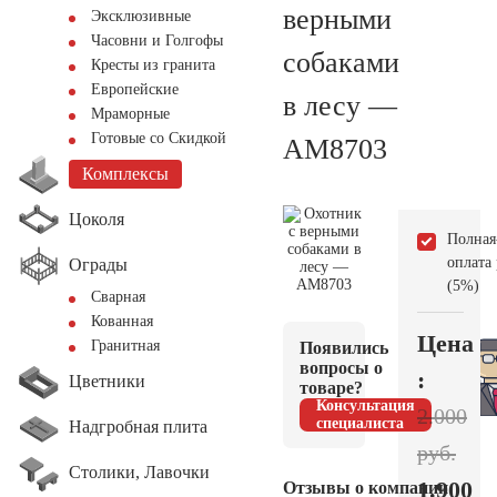
верными
Эксклюзивные
Часовни и Голгофы
собаками
Кресты из гранита
Европейские
в лесу —
Мраморные
Готовые со Скидкой
AM8703
Комплексы
Цоколя
Полная
оплата
Ограды
(5%)
Сварная
Кованная
Цена
Гранитная
Появились
вопросы о
:
Цветники
товаре?
Консультация
2.000
специалиста
Надгробная плита
руб.
Столики, Лавочки
1.900
Отзывы о компании