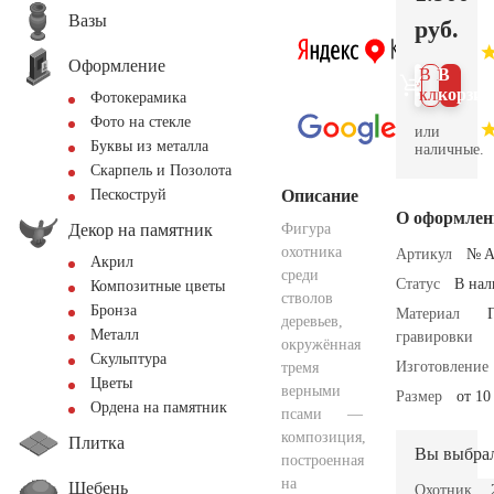
Вазы
руб.
Оформление
В 1
В
клик
корзин
Фотокерамика
Фото на стекле
или
Буквы из металла
наличные.
Скарпель и Позолота
Описание
Пескоструй
О оформлен
Декор на памятник
Фигура
охотника
Артикул
№ A
Акрил
среди
Статус
В на
Композитные цветы
стволов
Бронза
Материал
деревьев,
Металл
гравировки
окружённая
Скульптура
Изготовление
тремя
Цветы
верными
Размер
от 10
Ордена на памятник
псами —
композиция,
Плитка
Вы выбра
построенная
на
Щебень
Охотник