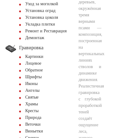
деревьев,
Уход за могилкой
окружённая
Установка оград
тремя
Установка цоколя
верными
Укладка плитки
псами —
Ремонт и Реставрация
композиция,
Демонтаж
построенная
Гравировка
на
вертикальных
Картинки
линиях
Лицевое
стволов и
Обратное
динамике
Шрифты
движения.
Иконы
Реалистичная
Ангелы
гравировка
Святые
с глубокой
Храмы
проработкой
Кресты
теней
Природа
создаёт
Веточки
ощущение
Виньетки
леса,
живого
Свечки