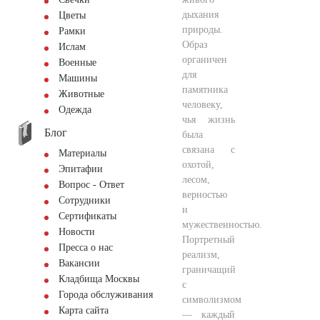
дыхания
Цветы
природы.
Рамки
Образ
Ислам
органичен
Военные
для
Машины
памятника
Животные
человеку,
Одежда
чья жизнь
Блог
была
связана с
Материалы
охотой,
Эпитафии
лесом,
Вопрос - Ответ
верностью
Сотрудники
и
Сертификаты
мужественностью.
Новости
Портретный
Пресса о нас
реализм,
Вакансии
граничащий
Кладбища Москвы
с
Города обслуживания
символизмом
Карта сайта
— каждый