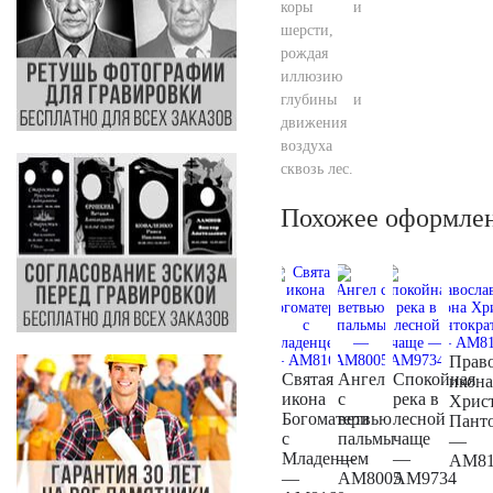
коры и
шерсти,
рождая
иллюзию
глубины и
движения
воздуха
сквозь лес.
Похожее оформле
Право
Святая
Ангел
Спокойная
икона
икона
с
река в
Хрис
Богоматери
ветвью
лесной
Панто
с
пальмы
чаще
—
Младенцем
—
—
AM81
—
AM8005
AM9734