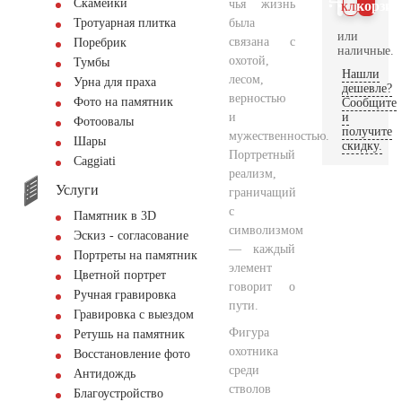
Скамейки
чья жизнь
клик
корзин
была
Тротуарная плитка
или
связана с
Поребрик
наличные.
охотой,
Тумбы
Нашли
лесом,
Урна для праха
дешевле?
верностью
Фото на памятник
Сообщите
и
и
Фотоовалы
получите
мужественностью.
Шары
скидку.
Портретный
Сaggiati
реализм,
Услуги
граничащий
с
Памятник в 3D
символизмом
Эскиз - согласование
— каждый
Портреты на памятник
элемент
Цветной портрет
говорит о
Ручная гравировка
пути.
Гравировка с выездом
Фигура
Ретушь на памятник
охотника
Восстановление фото
среди
Антидождь
стволов
Благоустройство