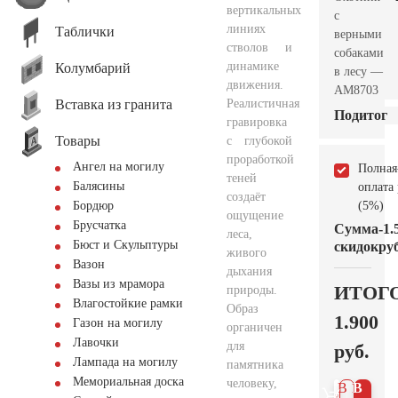
вертикальных
с
линиях
Таблички
верными
стволов и
собаками
динамике
Колумбарий
в лесу —
движения.
AM8703
Вставка из гранита
Реалистичная
Подитог
гравировка
Товары
с глубокой
проработкой
Ангел на могилу
Полная
теней
Балясины
оплата
создаёт
(5%)
Бордюр
ощущение
Брусчатка
Сумма
-1.
леса,
Бюст и Скульптуры
скидок
руб
живого
Вазон
дыхания
Вазы из мрамора
ИТОГ
природы.
Влагостойкие рамки
Образ
1.900
Газон на могилу
органичен
Лавочки
для
руб.
Лампада на могилу
памятника
Мемориальная доска
человеку,
В 1
В