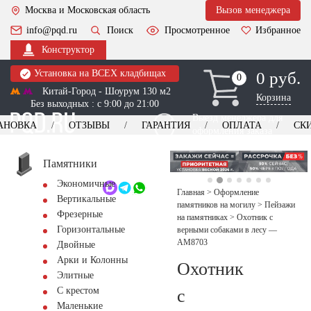
Москва и Московская область
Вызов менеджера
info@pqd.ru
Поиск
Просмотренное
Избранное
Конструктор
Установка на ВСЕХ кладбищах
0 руб.
0
0
Китай-Город - Шоурум 130 м2
Корзина
Без выходных : с 9:00 до 21:00
Выезд менеджера для
АНОВКА
ОТЗЫВЫ
ГАРАНТИЯ
ОПЛАТА
СК
оформления заказа
изготовление
Заказать выезд
памятников
+7 (495) 518-44-23
Памятники
Экономичные
Обратный звонок
Главная
>
Оформление
Вертикальные
памятников на могилу
>
Пейзажи
Фрезерные
на памятниках
>
Охотник с
Горизонтальные
верными собаками в лесу —
AM8703
Двойные
Арки и Колонны
Охотник
Элитные
С крестом
с
Маленькие