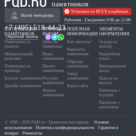
памятников
Установка на ВСЕХ кладбищах
Вызов менеджера
Работаем : Ежедневно 9:00 до 21:00
+7 (495) 518-44-23
ИЗГОТОВЛЕНИЕ
ПОМОЩЬ В
ПОЛЕЗНАЯ
ЭЛЕМЕНТЫ
ПАМЯТНИКОВ
ВЫБОРЕ
ИНФОРМАЦИЯ
ОФОРМЛЕНИЯ
Обратный звонок
Памятники из
Цены на
Как заказать?
Ограда на
гранита
памятники
могилу
Варианты
Мемориальный
Виды
памятников
Надгробная
комплекс
памятников
плита
Образцы
Памятники из
Проект
памятников
Мемориальная
мрамора
памятников
доска
Завод
Каталог памятников
Рисунки
памятников
Цоколь на
памятников
могилу
Дизайн памятников
Карта сайта
Формы
Памятник с
памятников
оградой
Памятник с
цветником
© 1990 - 2026 PQD.ru - Гранитная мастерская.
Условия
использования
-
Политика конфиденциальности
-
Гарантия и
возврат
-
Реквизиты