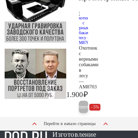
Охотник
с
верными
собаками
в
лесу
—
AM8703
₽
1.900
2.000
Купить
5%
Перейти в начало страницы
Изготовление