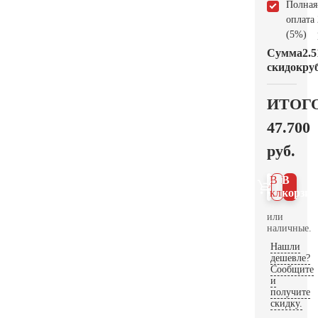
Полная
оплата
(5%)
Сумма
2.5
скидок
руб
ИТОГ
47.700
руб.
В 1
В
клик
корзин
или
наличные.
Нашли
дешевле?
Сообщите
и
получите
скидку.