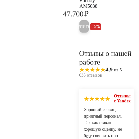
могилу
AM5038
₽
47.700
50.200
Купить
5%
Отзывы о нашей
работе
4,9
из 5
635 отзывов
Отзывы
с Yandex
Хороший сервис,
приятный персонал.
Так как ставлю
хорошую оценку, не
буду говорить про