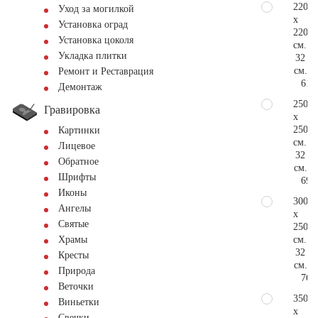
220
Уход за могилкой
x
Установка оград
220
Установка цоколя
см.
Укладка плитки
32
см.
Ремонт и Реставрация
61.
Демонтаж
250
Гравировка
x
250
Картинки
см.
Лицевое
32
Обратное
см.
Шрифты
69.
Иконы
300
Ангелы
x
Святые
250
см.
Храмы
32
Кресты
см.
Природа
76.
Веточки
350
Виньетки
x
Свечки