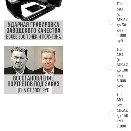
По
МО
(от
МКАД
до 50
км)
4.000
руб.
По
МО
(от
МКАД
до 100
км)
5.000
руб.
По
МО
(от
МКАД
до 150
км)
7.000