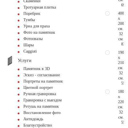
Скамейки
69.
Тротуарная плитка
400
Поребрик
x
Тумбы
200
Урна для праха
см.
Фото на памятник
32
Фотоовалы
см.
83.
Шары
Сaggiati
190
x
Услуги
210
см.
Памятник в 3D
32
Эскиз - согласование
см.
Портреты на памятник
55.
Цветной портрет
180
Ручная гравировка
x
Гравировка с выездом
220
Ретушь на памятник
см.
32
Восстановление фото
см.
Антидождь
55.
Благоустройство