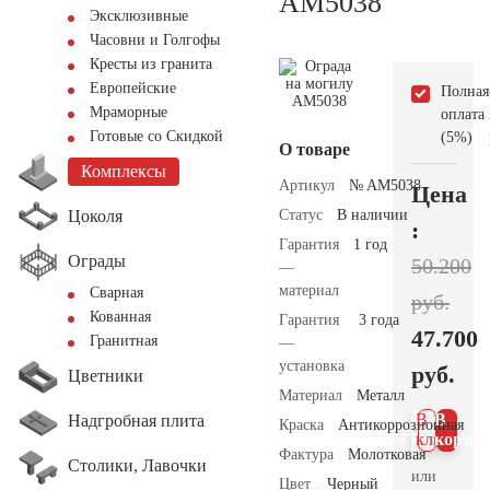
AM5038
Эксклюзивные
Часовни и Голгофы
Кресты из гранита
Европейские
Полная
Мраморные
оплата
Готовые со Скидкой
(5%)
О товаре
Комплексы
Артикул
№ AM5038
Цена
Цоколя
Статус
В наличии
:
Гарантия
1 год
Ограды
50.200
—
материал
Сварная
руб.
Кованная
Гарантия
3 года
47.700
Гранитная
—
установка
руб.
Цветники
Материал
Металл
В 1
В
Надгробная плита
Краска
Антикоррозионная
клик
корзин
Фактура
Молотковая
Столики, Лавочки
или
Цвет
Черный