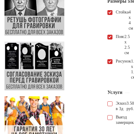
Размеры эл
Стойка
4
х
4
см
Пояс
2.5
х
2.5
см
Рисунок
1
х
1
с
Услуги
Эскиз
3.5
в 3д
руб.
Выезд
замерщик