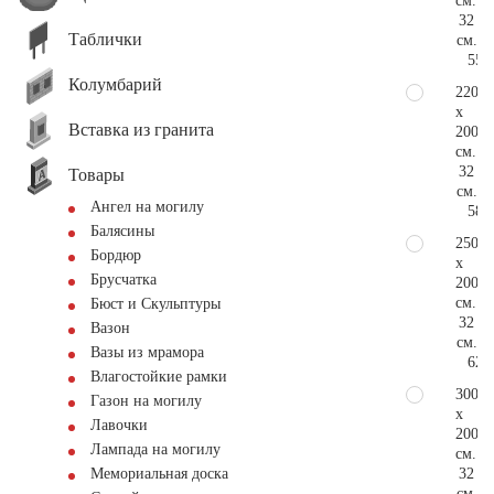
см.
32
Таблички
см.
55.
Колумбарий
220
x
Вставка из гранита
200
см.
32
Товары
см.
Ангел на могилу
58.
Балясины
250
Бордюр
x
Брусчатка
200
см.
Бюст и Скульптуры
32
Вазон
см.
Вазы из мрамора
62.
Влагостойкие рамки
300
Газон на могилу
x
Лавочки
200
Лампада на могилу
см.
32
Мемориальная доска
см.