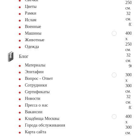
250
Цветы
см.
Рамки
32
см.
Ислам
83.
Военные
400
Машины
x
Животные
250
Одежда
см.
32
Блог
см.
Материалы
90.
Эпитафии
300
Вопрос - Ответ
x
Сотрудники
300
см.
Сертификаты
32
Новости
см.
Пресса о нас
83.
Вакансии
400
Кладбища Москвы
x
Города обслуживания
300
Карта сайта
см.