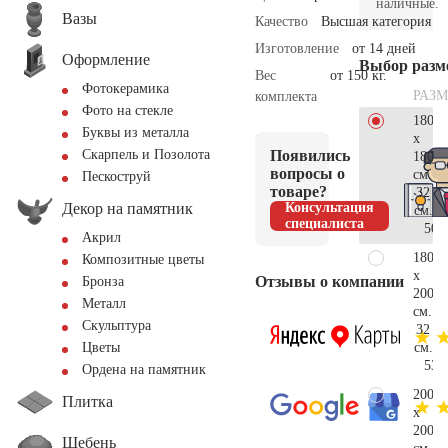
наличные.
Вазы
Качество
Высшая категория
Изготовление
от 14 дней
Оформление
Выбор разм
Вес
от 150 кг.
Фотокерамика
РАЗМ
комплекта
Фото на стекле
180
Буквы из металла
x
Появились
Скарпель и Позолота
180
вопросы о
см.
Пескоструй
товаре?
32
Декор на памятник
Консультация
см.
специалиста
50.
Акрил
180
Композитные цветы
x
Отзывы о компании
Бронза
200
Металл
см.
Скульптура
32
см.
Цветы
53.
Ордена на памятник
200
Плитка
x
200
Щебень