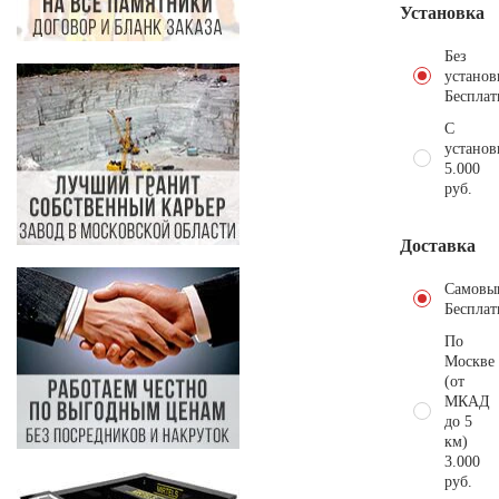
Установка
Без
установ
Бесплат
С
установ
5.000
руб.
Доставка
Самовы
Бесплат
По
Москве
(от
МКАД
до 5
км)
3.000
руб.