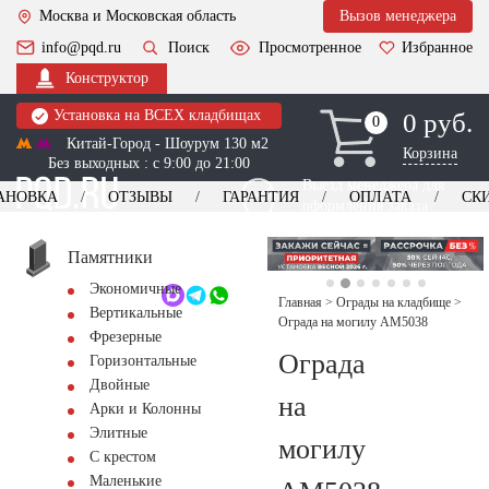
Москва и Московская область
Вызов менеджера
info@pqd.ru
Поиск
Просмотренное
Избранное
Конструктор
Установка на ВСЕХ кладбищах
0 руб.
0
0
Китай-Город - Шоурум 130 м2
Корзина
Без выходных : с 9:00 до 21:00
Выезд менеджера для
АНОВКА
ОТЗЫВЫ
ГАРАНТИЯ
ОПЛАТА
СК
оформления заказа
изготовление
Заказать выезд
памятников
+7 (495) 518-44-23
Памятники
Экономичные
Обратный звонок
Главная
>
Ограды на кладбище
>
Вертикальные
Ограда на могилу AM5038
Фрезерные
Ограда
Горизонтальные
Двойные
на
Арки и Колонны
Элитные
могилу
С крестом
Маленькие