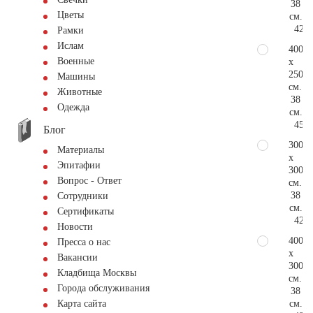
38
Цветы
см.
423.
Рамки
Ислам
400
Военные
x
250
Машины
см.
Животные
38
Одежда
см.
458.
Блог
300
Материалы
x
Эпитафии
300
Вопрос - Ответ
см.
38
Сотрудники
см.
Сертификаты
423.
Новости
400
Пресса о нас
x
Вакансии
300
Кладбища Москвы
см.
Города обслуживания
38
см.
Карта сайта