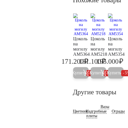
Цоколь
Цоколь
Цоколь
на
на
на
могилу
могилу
могилу
AM5364
AM5218
AM5354
₽
₽
₽
171.200
181.100
195.000
180.200
190.600
20
Купить
Купить
Купить
5%
5%
5
Другие товары
Вазы
Цветник
Надгробные
Ограды
плиты