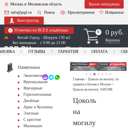
Москва и Московская область
Вызов менеджера
info@pqd.ru
Поиск
Просмотренное
Избранное
Конструктор
Установка на ВСЕХ кладбищах
0 руб.
0
0
Китай-Город - Шоурум 130 м2
Корзина
Без выходных : с 9:00 до 21:00
Выезд менеджера для
АНОВКА
ОТЗЫВЫ
ГАРАНТИЯ
ОПЛАТА
СК
оформления заказа
изготовление
Заказать выезд
памятников
+7 (495) 518-44-23
Памятники
Экономичные
Обратный звонок
Главная
>
Цоколь на могилу: из
Вертикальные
гранита и бетона в Москве
>
Фрезерные
Цоколь на могилу AM5388
Горизонтальные
Цоколь
Двойные
Арки и Колонны
на
Элитные
С крестом
могилу
Маленькие