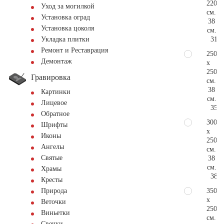
220
Уход за могилкой
см.
Установка оград
38
Установка цоколя
см.
310.
Укладка плитки
Ремонт и Реставрация
250
Демонтаж
x
250
Гравировка
см.
38
Картинки
см.
Лицевое
352.
Обратное
300
Шрифты
x
Иконы
250
Ангелы
см.
Святые
38
см.
Храмы
388.
Кресты
350
Природа
x
Веточки
250
Виньетки
см.
Свечки