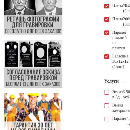
Плита
70х
(2ш
Плита
200
(3ш
Парапет
нижний
из
плитки
Балясина
30х12х12
(15шт)
Услуги
Эскиз
3.5
в 3д
руб.
Выезд
замерщик
Парапет
4
р