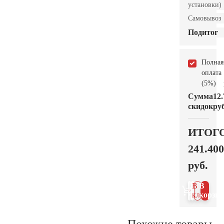
установки)
Самовывоз
Подитог
Полная
оплата
(5%)
Сумма
12.
скидок
руб
ИТОГ
241.400
руб.
В 1
В
клик
корзин
Похожие товары