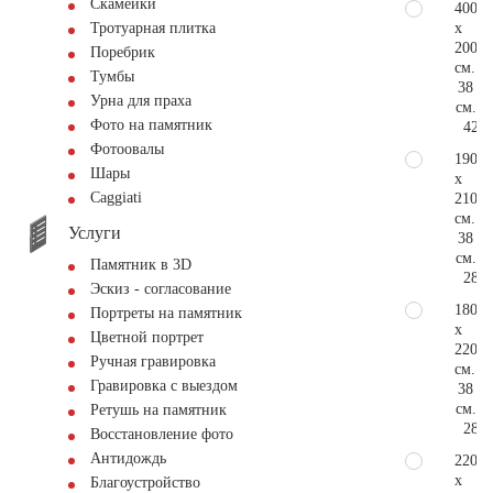
Скамейки
400
x
Тротуарная плитка
200
Поребрик
см.
Тумбы
38
Урна для праха
см.
Фото на памятник
423.
Фотоовалы
190
Шары
x
Сaggiati
210
см.
Услуги
38
см.
Памятник в 3D
282.
Эскиз - согласование
180
Портреты на памятник
x
Цветной портрет
220
Ручная гравировка
см.
Гравировка с выездом
38
см.
Ретушь на памятник
282.
Восстановление фото
Антидождь
220
x
Благоустройство