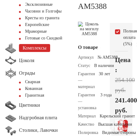
AM5388
Эксклюзивные
Часовни и Голгофы
Кресты из гранита
Европейские
Полная
Мраморные
оплата
Готовые со Скидкой
(5%)
О товаре
Комплексы
Артикул
№ AM5388
Цена
Цоколя
Статус
В наличии
:
Ограды
Гарантия
30 лет
254.100
—
Сварная
материал
Кованная
руб.
Гарантия
3 года
Гранитная
241.400
—
Цветники
установка
руб.
Материал
Карельский гранит
Надгробная плита
В 1
В
Качество
Высшая категория
клик
корзин
Столики, Лавочки
Полировка
Видимые стороны