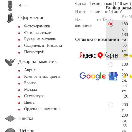
Фаска
Техническая (1-10 мм.)
Вазы
Выбор разм
Изготовление
от 14 дней
РАЗМ
Оформление
Вес
от 150 кг.
180
комплекта
Фотокерамика
x
Фото на стекле
180
Отзывы о компании
Буквы из металла
см.
38
Скарпель и Позолота
см.
Пескоструй
254.
Декор на памятник
180
x
Акрил
200
Композитные цветы
см.
Бронза
38
Металл
см.
Скульптура
268.
Цветы
200
Ордена на памятник
x
200
Плитка
см.
38
Щебень
см.