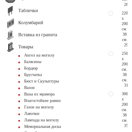
282.
Таблички
220
x
Колумбарий
200
см.
Вставка из гранита
38
см.
296.
Товары
250
Ангел на могилу
x
Балясины
200
Бордюр
см.
38
Брусчатка
см.
Бюст и Скульптуры
317.
Вазон
300
Вазы из мрамора
x
Влагостойкие рамки
200
Газон на могилу
см.
Лавочки
38
Лампада на могилу
см.
352.
Мемориальная доска