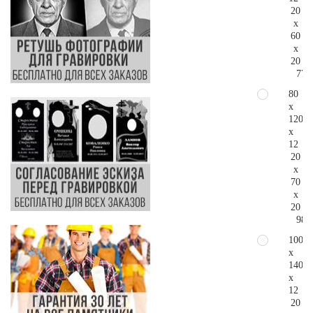
20
x
60
x
20
77.
80
x
120
x
12
20
x
70
x
20
98.
100
x
140
x
12
20