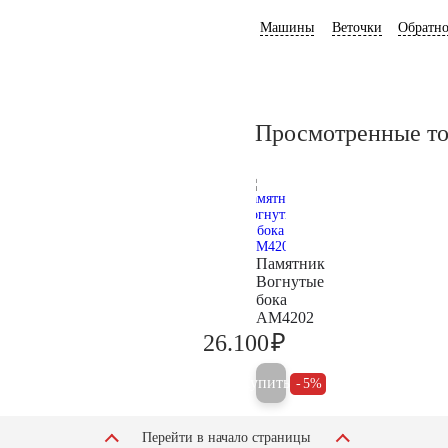
Машины
Веточки
Обратно
Просмотренные т
Памятник
Вогнутые
бока
AM4202
₽
26.100
27.500
Купить
5%
Перейти в начало страницы