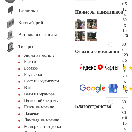
x 5
12
Таблички
Примеры памятников
x
60
Колумбарий
x
15
Вставка из гранита
36.
80
Товары
x
Отзывы о компании
120
Ангел на могилу
x 5
Балясины
12
Бордюр
x
Брусчатка
70
Бюст и Скульптуры
x
15
Вазон
52.
Вазы из мрамора
Влагостойкие рамки
60
Благоустройство
Газон на могилу
x
80
Лавочки
x 8
Лампада на могилу
15
Мемориальная доска
x