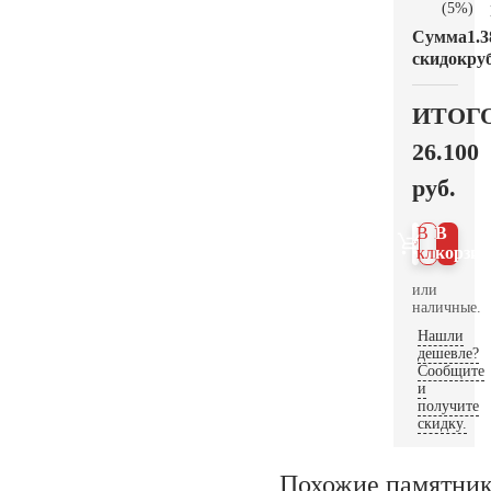
(5%)
Сумма
1.3
скидок
руб
ИТОГ
26.100
руб.
В 1
В
клик
корзин
или
наличные.
Нашли
дешевле?
Сообщите
и
получите
скидку.
Похожие памятни