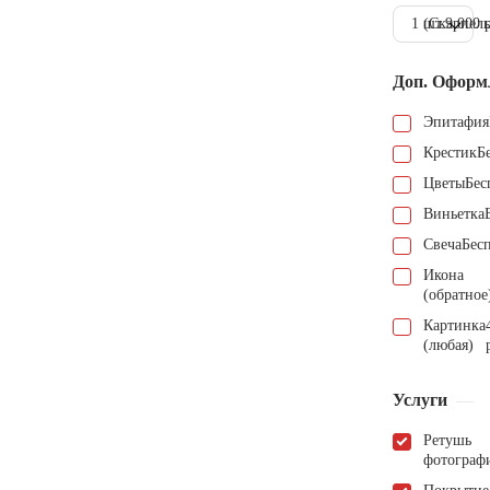
1 шт.
(Скарпель
9.000 
Доп. Оформ
Эпитафия
Крестик
Б
Цветы
Бес
Виньетка
Свеча
Бес
Икона
(обратное
Картинка
(любая)
Услуги
Ретушь
фотограф