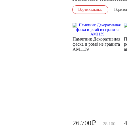
Вертикальные
Горизо
Памятник Декоративная
П
фаска и ромб из гранита
р
AM1139
а
₽
26.700
28.100