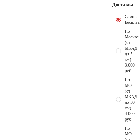
Доставка
Самовы
Бесплат
По
Москве
(от
МКАД
до 5
км)
3.000
руб.
По
МО
(от
МКАД
до 50
км)
4.000
руб.
По
МО
(от