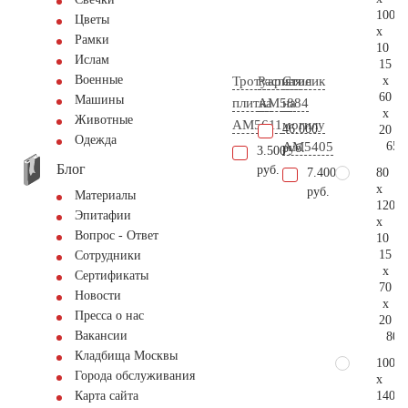
100
Цветы
x
Рамки
10
Ислам
15
Военные
x
Тротуарная
Распятие
Столик
60
Машины
плитка
AM5884
на
x
Животные
AM5611
могилу
46.000
20
Одежда
65.
AM5405
руб.
3.500
Блог
руб.
80
7.400
x
руб.
Материалы
120
Эпитафии
x
Вопрос - Ответ
10
15
Сотрудники
x
Сертификаты
70
Новости
x
Пресса о нас
20
Вакансии
80.
Кладбища Москвы
100
Города обслуживания
x
140
Карта сайта