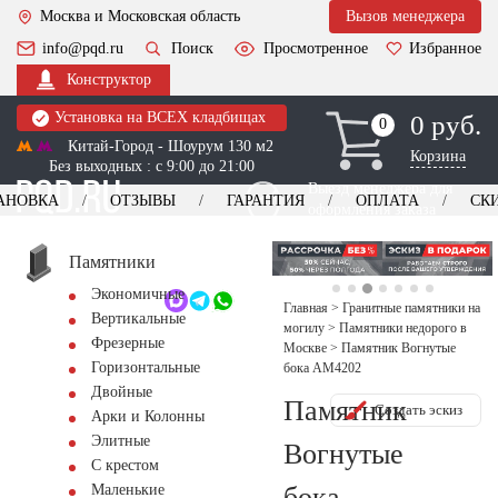
Москва и Московская область
Вызов менеджера
info@pqd.ru
Поиск
Просмотренное
Избранное
Конструктор
Установка на ВСЕХ кладбищах
0 руб.
0
0
Китай-Город - Шоурум 130 м2
Корзина
Без выходных : с 9:00 до 21:00
Выезд менеджера для
АНОВКА
ОТЗЫВЫ
ГАРАНТИЯ
ОПЛАТА
СК
оформления заказа
изготовление
Заказать выезд
памятников
+7 (495) 518-44-23
Памятники
Экономичные
Обратный звонок
Главная
>
Гранитные памятники на
Вертикальные
могилу
>
Памятники недорого в
Фрезерные
Москве
>
Памятник Вогнутые
Горизонтальные
бока AM4202
Двойные
Памятник
Создать эскиз
Арки и Колонны
Элитные
Вогнутые
С крестом
бока
Маленькие