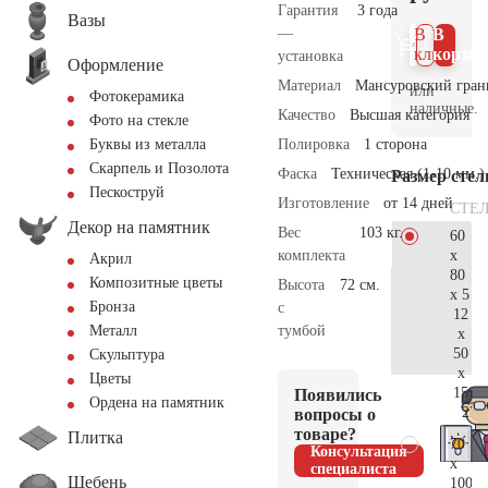
Гарантия
3 года
Вазы
—
В 1
В
клик
корзин
установка
Оформление
Материал
Мансуровский гран
или
Фотокерамика
наличные.
Качество
Высшая категория
Фото на стекле
Полировка
1 сторона
Буквы из металла
Скарпель и Позолота
Фаска
Техническая (1-10 мм.)
Размер сте
Пескоструй
Изготовление
от 14 дней
СТЕ
Декор на памятник
Вес
103 кг.
60
x
комплекта
Акрил
80
Композитные цветы
Высота
72 см.
x 5
Бронза
с
12
тумбой
Металл
x
50
Скульптура
x
Цветы
15
Появились
Ордена на памятник
27.
вопросы о
товаре?
Плитка
70
Консультация
x
специалиста
Щебень
100