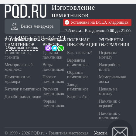
Изготовление
памятников
Установка на ВСЕХ кладбищах
Вызов менеджера
Работаем : Ежедневно 9:00 до 21:00
+7 (495) 518-44-23
ИЗГОТОВЛЕНИЕ
ПОМОЩЬ В
ПОЛЕЗНАЯ
ЭЛЕМЕНТЫ
ПАМЯТНИКОВ
ВЫБОРЕ
ИНФОРМАЦИЯ
ОФОРМЛЕНИЯ
Обратный звонок
Памятники из
Цены на
Как заказать?
Ограда на
гранита
памятники
могилу
Варианты
Мемориальный
Виды
памятников
Надгробная
комплекс
памятников
плита
Образцы
Памятники из
Проект
памятников
Мемориальная
мрамора
памятников
доска
Завод
Каталог памятников
Рисунки
памятников
Цоколь на
памятников
могилу
Дизайн памятников
Карта сайта
Формы
Памятник с
памятников
оградой
Памятник с
цветником
© 1990 - 2026 PQD.ru - Гранитная мастерская.
Условия