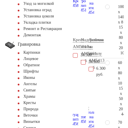
Уход за могилкой
100
Установка оград
x
Установка цоколя
140
x 8
Укладка плитки
15
Ремонт и Реставрация
x
Демонтаж
80
Крест
Надгробная
Лавочка
x
Гравировка
AM5817
плита
на
20
Картинки
104.
AM5161
могилу
34.500
Лицевое
AM5413
руб.
34.600
60
Обратное
руб.
x
6.300
Шрифты
80
руб.
Иконы
x
10
Ангелы
15
Святые
x
Храмы
50
Кресты
x
20
Природа
44.
Веточки
Виньетки
70
x
Свечки