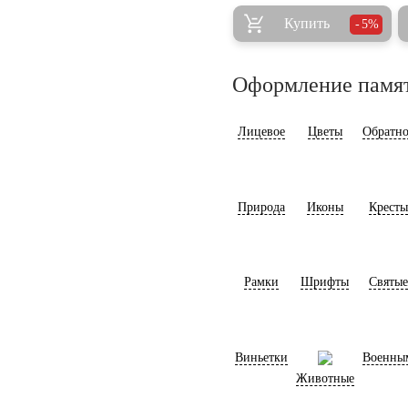
Купить
5%
Оформление памя
Лицевое
Цветы
Обратно
Природа
Иконы
Кресты
Рамки
Шрифты
Святые
Виньетки
Военны
Животные