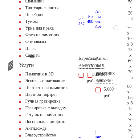
Скамейки
50
x
Тротуарная плитка
20
Поребрик
41.
Тумбы
70
Урна для праха
x
Фото на памятник
100
Фотоовалы
x 8
Шары
15
x
Сaggiati
Барельеф
Роза
Ангел
60
Услуги
AM5757
AM0819
на
x
20
памятник
Памятник в 3D
21.300
13.900
53.
AM5960
руб.
руб.
Эскиз - согласование
80
Портреты на памятник
5.600
x
Цветной портрет
руб.
120
Ручная гравировка
x 8
Гравировка с выездом
15
x
Ретушь на памятник
70
Восстановление фото
x
Антидождь
20
Благоустройство
75.