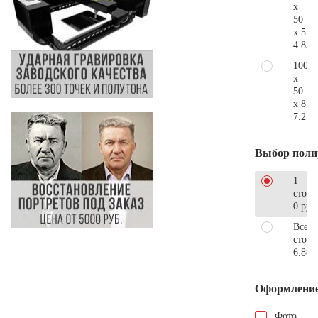
x
50
x 5
4.830
100
x
50
x 8
7.210
Выбор поли
1
сторо
0 руб
Все
стор
6.880
Оформлени
Фото