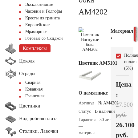
Эксклюзивные
AM4202
Часовни и Голгофы
Кресты из гранита
Европейские
Материал
Мраморные
:
Готовые со Скидкой
Комплексы
Полная
Цоколя
оплата
Цветник АМ5101
(5%)
Ограды
Сварная
Цена
Кованная
О памятнике
:
Гранитная
Артикул
№ AM4202
27.500
Цветники
Статус
В наличии
руб.
Надгробная плита
Гарантия
30 лет
26.100
—
Столики, Лавочки
материал
руб.