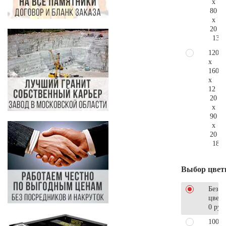
x
80
x
20
139.
120
x
160
x
12
20
x
90
x
20
186.
Выбор цвет
Без
цветн
0 руб
100