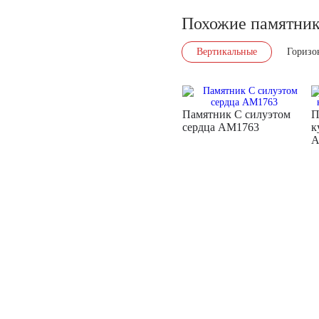
Похожие памятни
Вертикальные
Горизо
Памятник С силуэтом
П
сердца AM1763
к
A