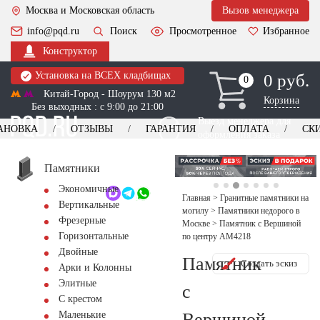
Москва и Московская область
Вызов менеджера
info@pqd.ru
Поиск
Просмотренное
Избранное
Конструктор
Установка на ВСЕХ кладбищах
0 руб.
0
0
Китай-Город - Шоурум 130 м2
Корзина
Без выходных : с 9:00 до 21:00
Выезд менеджера для
АНОВКА
ОТЗЫВЫ
ГАРАНТИЯ
ОПЛАТА
СК
оформления заказа
изготовление
Заказать выезд
памятников
+7 (495) 518-44-23
Памятники
Экономичные
Обратный звонок
Главная
>
Гранитные памятники на
Вертикальные
могилу
>
Памятники недорого в
Фрезерные
Москве
>
Памятник с Вершиной
Горизонтальные
по центру AM4218
Двойные
Памятник
Создать эскиз
Арки и Колонны
Элитные
с
С крестом
Вершиной
Маленькие