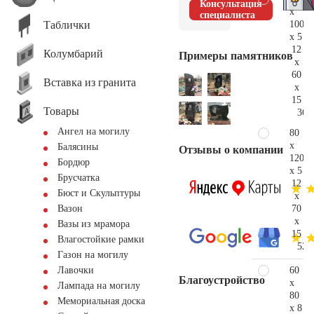
Консультация
x
специалиста
Таблички
100
x 5
12
Колумбарий
Примеры памятников
x
60
Вставка из гранита
x
15
Товары
36.
Ангел на могилу
80
x
Балясины
Отзывы о компании
120
Бордюр
x 5
Брусчатка
12
Бюст и Скульптуры
x
70
Вазон
x
Вазы из мрамора
15
Влагостойкие рамки
52.
Газон на могилу
60
Лавочки
Благоустройство
x
Лампада на могилу
80
Мемориальная доска
x 8