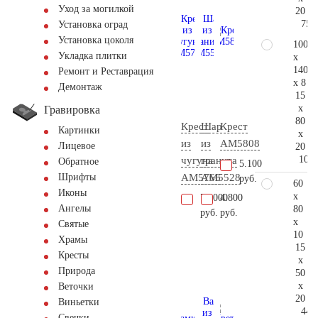
Уход за могилкой
20
75.
Установка оград
Установка цоколя
100
Укладка плитки
x
140
Ремонт и Реставрация
x 8
Демонтаж
15
x
Гравировка
80
Крест
Шар
Крест
Картинки
x
из
из
AM5808
Лицевое
20
104.
чугуна
гранита
Обратное
5.100
AM5766
AM5528
Шрифты
руб.
60
Иконы
x
77.000
4.800
Ангелы
80
руб.
руб.
x
Святые
10
Храмы
15
Кресты
x
Природа
50
x
Веточки
20
Виньетки
44.
Свечки