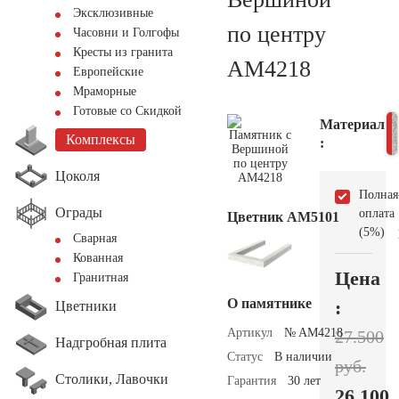
Эксклюзивные
по центру
Часовни и Голгофы
Кресты из гранита
AM4218
Европейские
Мраморные
Готовые со Скидкой
Материал
Комплексы
:
Цоколя
Полная
Ограды
оплата
Цветник АМ5101
(5%)
Сварная
Кованная
Цена
Гранитная
О памятнике
:
Цветники
Артикул
№ AM4218
27.500
Надгробная плита
Статус
В наличии
руб.
Столики, Лавочки
Гарантия
30 лет
26.100