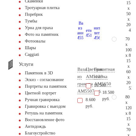
Скамейки
15
Тротуарная плитка
x
50
Поребрик
x
Тумбы
20
Урна для праха
41.
Фото на памятник
70
Фотоовалы
x
Шары
100
Сaggiati
x 8
15
Услуги
x
Ваза
Цветник
Гранитная
60
Памятник в 3D
из
AM5123
плитка
x
Эскиз - согласование
20
гранита
AM5650
16.500
Портреты на памятник
53.
AM5507
руб.
18.500
Цветной портрет
80
руб.
8.600
Ручная гравировка
x
руб.
Гравировка с выездом
120
Ретушь на памятник
x 8
15
Восстановление фото
x
Антидождь
70
Благоустройство
x