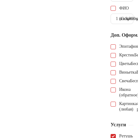
ФИО
1 шт.
(Скарпель
9.000 
Доп. Оформ
Эпитафия
Крестик
Б
Цветы
Бес
Виньетка
Свеча
Бес
Икона
(обратное
Картинка
(любая)
Услуги
Ретушь