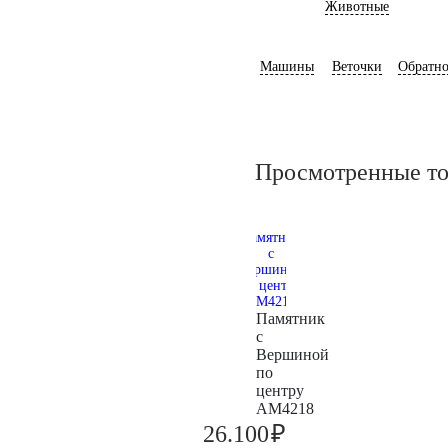
Животные
Машины
Веточки
Обратно
Просмотренные т
Памятник
с
Вершиной
по
центру
AM4218
₽
26.100
27.500