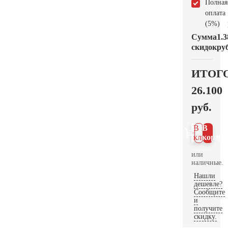
Полная
оплата
(5%)
Сумма
1.3
скидок
руб
ИТОГ
26.100
руб.
В 1
В
клик
корзин
или
наличные.
Нашли
дешевле?
Сообщите
и
получите
скидку.