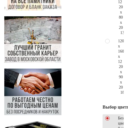
12
20
x
80
x
20
139.
120
x
160
x
12
20
x
90
x
20
186.
Выбор цвет
Без
цветн