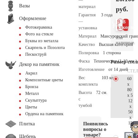
—
Вазы
материал
руб.
Гарантия
3 года
Оформление
—
В 1
В
клик
корзин
Фотокерамика
установка
Фото на стекле
Материал
Мансуровский гран
или
Буквы из металла
наличные.
Качество
Высшая категория
Скарпель и Позолота
Полировка
1 сторона
Пескоструй
Фаска
Техническая (1-10 мм.)
Размер сте
Декор на памятник
Изготовление
от 14 дней
СТЕ
Акрил
Вес
103 кг.
60
Композитные цветы
x
комплекта
Бронза
80
Высота
72 см.
Металл
x 5
с
Скульптура
12
тумбой
x
Цветы
50
Ордена на памятник
x
15
Плитка
Появились
27.
вопросы о
товаре?
Щебень
70