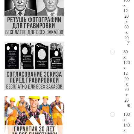
100
x
12
20
x
60
x
20
77.
80
x
120
x
12
20
x
70
x
20
98.
100
x
140
x