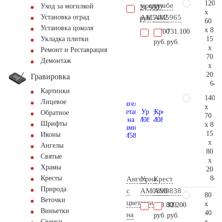
120
могилу
тумбе
Уход за могилкой
24.900
x
AM5402
AM5965
Установка оград
руб.
60
Установка цоколя
x 8
9.700
731.100
15
Укладка плитки
руб.
руб.
x
Ремонт и Реставрация
70
Демонтаж
x
20
Гравировка
64.
Картинки
140
Лицевое
x
Обратное
70
Шрифты
x 8
15
Иконы
x
Ангелы
80
Святые
x
Храмы
20
84.
Кресты
Ангел
Урна
Крест
Природа
с
AM0890
AM0838
80
Веточки
цветами
x
128.800
32.200
Виньетки
40
на
руб.
руб.
x
Свечки