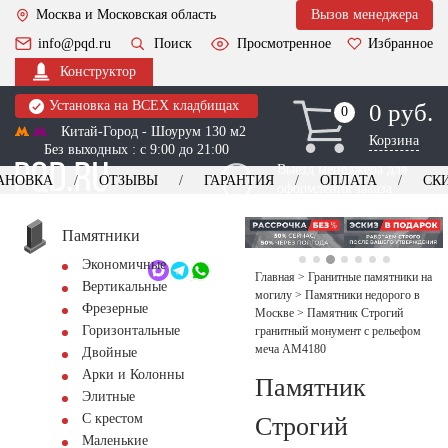
Москва и Московская область
Вызов менеджера
info@pqd.ru
Поиск
Просмотренное
Избранное
Конструктор
Установка на ВСЕХ кладбищах
0 руб.
0
0
Китай-Город - Шоурум 130 м2
Корзина
Без выходных : с 9:00 до 21:00
Выезд менеджера для
АНОВКА
ОТЗЫВЫ
ГАРАНТИЯ
ОПЛАТА
СК
оформления заказа
изготовление
Заказать выезд
памятников
+7 (495) 518-44-23
Памятники
Экономичные
Обратный звонок
Главная
>
Гранитные памятники на
Вертикальные
могилу
>
Памятники недорого в
Фрезерные
Москве
>
Памятник Строгий
Горизонтальные
гранитный монумент с рельефом
меча AM4180
Двойные
Арки и Колонны
Памятник
Элитные
С крестом
Строгий
Маленькие