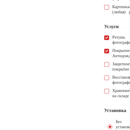
Картинка
(любая)
Услуги
Ретушь
фотограф
Покрытие
Антидож
Защитное
покрытие
Восстано
фотограф
Хранение
на складе
Установка
Без
установ