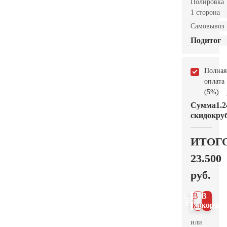
Полировка
1 сторона
Самовывоз
Подитог
Полная
оплата
(5%)
Сумма
1.2
скидок
руб
ИТОГ
23.500
руб.
В 1
В
клик
корзин
или