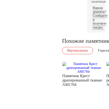
наличные.
Нашли
дешевле?
Сообщите
и
получите
скидку.
Похожие памятни
Вертикальные
Горизо
Памятник Крест
П
драпированный тканью
р
AM1704
A