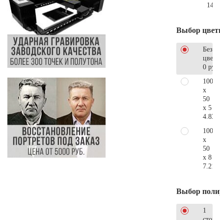
147.
Выбор цвет
Без
цветн
0 руб
100
x
50
x 5
4.830
100
x
50
x 8
7.210
Выбор поли
1
сторо