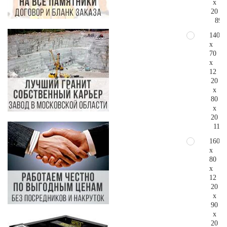
x
20
89.
140
x
70
x
12
20
x
80
x
20
117.
160
x
80
x
12
20
x
90
x
20