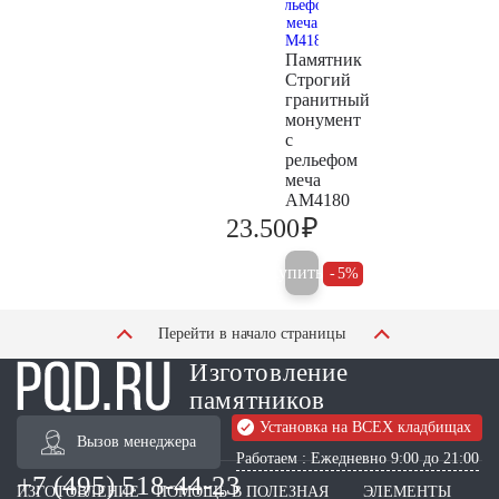
Памятник
Строгий
гранитный
монумент
с
рельефом
меча
AM4180
₽
23.500
24.700
Купить
5%
Перейти в начало страницы
Изготовление
памятников
Установка на ВСЕХ кладбищах
Вызов менеджера
Работаем : Ежедневно 9:00 до 21:00
+7 (495) 518-44-23
ИЗГОТОВЛЕНИЕ
ПОМОЩЬ В
ПОЛЕЗНАЯ
ЭЛЕМЕНТЫ