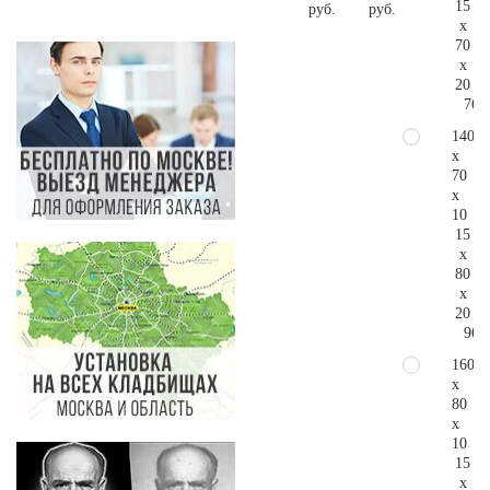
15
руб.
руб.
x
70
x
20
76.
140
x
70
x
10
15
x
80
x
20
96.
160
x
80
x
10
15
x