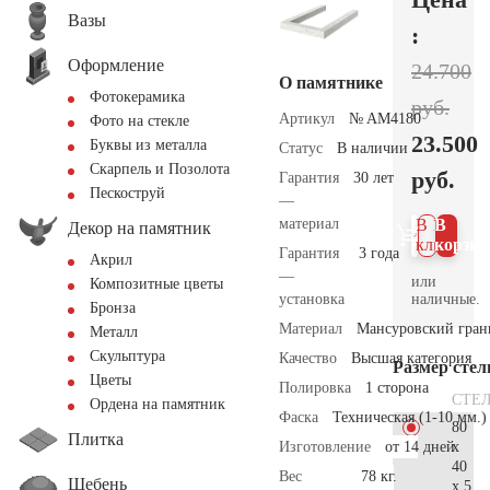
Вазы
:
Оформление
24.700
О памятнике
Фотокерамика
руб.
Артикул
№ AM4180
Фото на стекле
23.500
Буквы из металла
Статус
В наличии
Скарпель и Позолота
руб.
Гарантия
30 лет
Пескоструй
—
материал
В 1
В
Декор на памятник
клик
корзин
Гарантия
3 года
Акрил
—
или
Композитные цветы
наличные.
установка
Бронза
Материал
Мансуровский гран
Металл
Скульптура
Качество
Высшая категория
Размер сте
Цветы
Полировка
1 сторона
СТЕ
Ордена на памятник
Фаска
Техническая (1-10 мм.)
80
Плитка
x
Изготовление
от 14 дней
40
Вес
78 кг.
Щебень
x 5