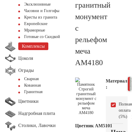
гранитный
Эксклюзивные
Часовни и Голгофы
монумент
Кресты из гранита
Европейские
с
Мраморные
Готовые со Скидкой
рельефом
Комплексы
меча
Цоколя
AM4180
Ограды
Сварная
Материал
Кованная
:
Гранитная
Цветники
Полная
оплата
Надгробная плита
(5%)
Столики, Лавочки
Цветник АМ5101
Цена