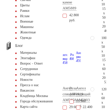
камне
10
Цветы
AM5889
15
Рамки
x
42.800
Ислам
50
руб.
Военные
x
20
Машины
40.
Животные
Одежда
100
x
Блог
50
x
Материалы
10
Эпитафии
15
Вопрос - Ответ
x
60
Сотрудники
x
Сертификаты
20
Новости
53.
Пресса о нас
Ангел
Роза
Ангел
120
Вакансии
x
спящий
AM0819
сидящий
Кладбища Москвы
60
AM5858
AM5903
13.900
Города обслуживания
x
руб.
Карта сайта
10
29.600
22.400