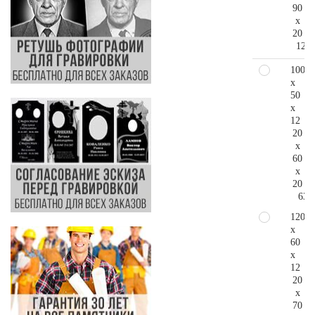
90
x
20
121.
100
x
50
x
12
20
x
60
x
20
63.
120
x
60
x
12
20
x
70