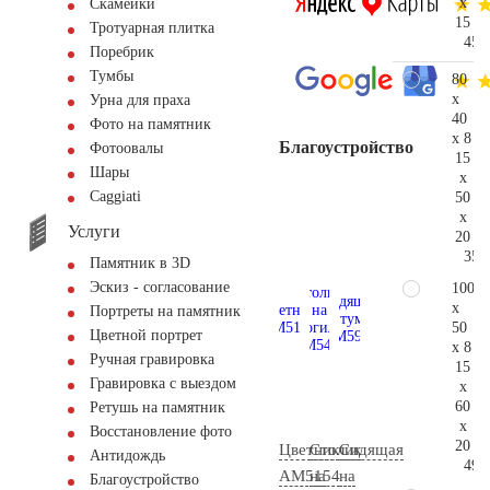
x
Скамейки
15
Тротуарная плитка
45.
Поребрик
Тумбы
80
x
Урна для праха
40
Фото на памятник
x 8
Благоустройство
Фотоовалы
15
Шары
x
Сaggiati
50
x
Услуги
20
35.
Памятник в 3D
Эскиз - согласование
100
x
Портреты на памятник
50
Цветной портрет
x 8
Ручная гравировка
15
Гравировка с выездом
x
60
Ретушь на памятник
x
Восстановление фото
20
Цветник
Столик
Сидящая
Антидождь
49.
AM5154
на
на
Благоустройство