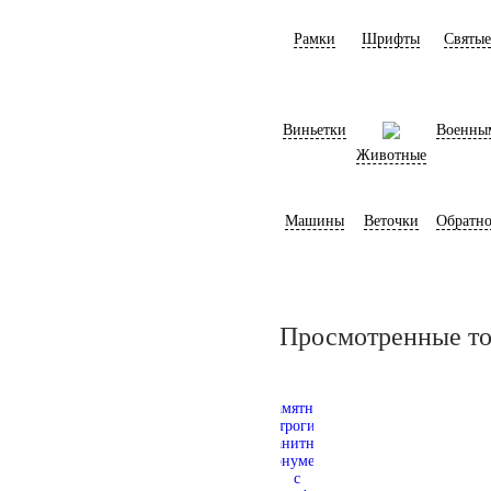
Рамки
Шрифты
Святые
Виньетки
Военны
Животные
Машины
Веточки
Обратно
Просмотренные т