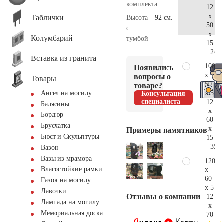
комплекта
12
x
Таблички
Высота
92 см.
50
с
x
Колумбарий
тумбой
15
24.
Вставка из гранита
100
Появились
x
вопросы о
Товары
50
товаре?
x 5
Ангел на могилу
Консультация
специалиста
12
Балясины
x
Бордюр
60
Брусчатка
x
Примеры памятников
Бюст и Скульптуры
15
35.
Вазон
Вазы из мрамора
120
Влагостойкие рамки
x
60
Газон на могилу
x 5
Лавочки
Отзывы о компании
12
Лампада на могилу
x
Мемориальная доска
70