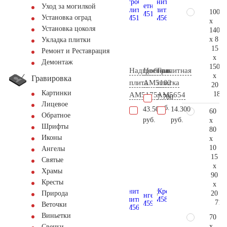
Уход за могилкой
100
Установка оград
x
Установка цоколя
140
x 8
Укладка плитки
15
Ремонт и Реставрация
x
Демонтаж
150
Надгробная
Цветник
Гранитная
x
Гравировка
плита
AM5102
плитка
20
Картинки
181.
AM5175
AM5654
7.700
Лицевое
руб.
43.500
14.300
60
Обратное
руб.
руб.
x
Шрифты
80
Иконы
x
10
Ангелы
15
Святые
x
Храмы
90
Кресты
x
20
Природа
71.
Веточки
Виньетки
70
x
Свечки