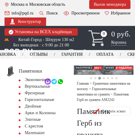
Москва и Московская область
Вызов менеджера
info@pqd.ru
Поиск
Просмотренное
Избранное
Конструктор
Установка на ВСЕХ кладбищах
0 руб.
0
0
Китай-Город - Шоурум 130 м2
Корзина
Без выходных : с 9:00 до 21:00
Выезд менеджера для
АНОВКА
ОТЗЫВЫ
ГАРАНТИЯ
ОПЛАТА
СК
оформления заказа
изготовление
Заказать выезд
памятников
+7 (495) 518-44-23
Памятники
Экономичные
Обратный звонок
Главная
>
Гранитные памятники на
Вертикальные
могилу
>
Горизонтальные
Фрезерные
памятники из гранита
>
Памятник
Горизонтальные
Герб из гранита AM2242
Двойные
Памятник
Создать эскиз
Арки и Колонны
Элитные
Герб из
С крестом
гранита
Маленькие