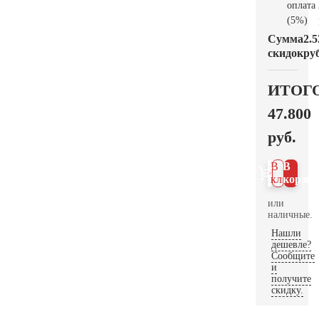
оплата
(5%)
Сумма
2.5
скидок
руб
ИТОГ
47.800
руб.
В 1
В
клик
корзин
или
наличные.
Нашли
дешевле?
Сообщите
и
получите
скидку.