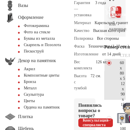
Гарантия
3 года
Вазы
—
В 1
В
клик
корзин
установка
Оформление
Материал
Карельский гранит
или
Фотокерамика
наличные.
Качество
Высшая категория
Фото на стекле
Полировка
Все стороны
Буквы из металла
Скарпель и Позолота
Фаска
Техническая (1-10 мм.)
Размер сте
Пескоструй
Изготовление
от 14 дней
СТЕ
Декор на памятник
Вес
126 кг.
60
x
комплекта
Акрил
80
Композитные цветы
Высота
72 см.
x 5
Бронза
с
12
тумбой
Металл
x
90
Скульптура
x
Цветы
15
Появились
Ордена на памятник
50.
вопросы о
товаре?
Плитка
70
Консультация
x
специалиста
Щебень
100