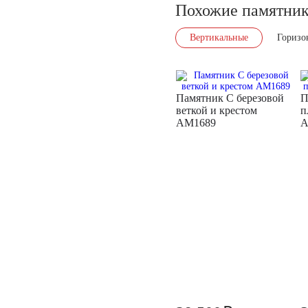
Похожие памятни
Вертикальные
Горизо
Памятник С березовой
П
веткой и крестом
п
AM1689
A