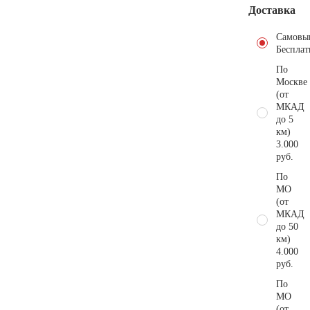
Доставка
Самовы
Бесплат
По
Москве
(от
МКАД
до 5
км)
3.000
руб.
По
МО
(от
МКАД
до 50
км)
4.000
руб.
По
МО
(от