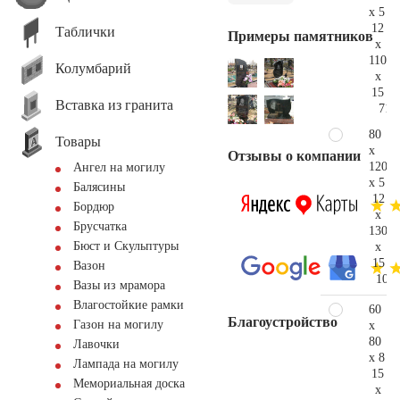
x 5
12
Таблички
Примеры памятников
x
110
Колумбарий
x
15
Вставка из гранита
71.
80
Товары
x
Отзывы о компании
120
Ангел на могилу
x 5
Балясины
12
Бордюр
x
Брусчатка
130
Бюст и Скульптуры
x
15
Вазон
104.
Вазы из мрамора
Влагостойкие рамки
60
Благоустройство
Газон на могилу
x
80
Лавочки
x 8
Лампада на могилу
15
Мемориальная доска
x