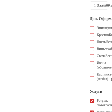
1 шт.
(Скарпель
9.000 
Доп. Оформ
Эпитафия
Крестик
Б
Цветы
Бес
Виньетка
Свеча
Бес
Икона
(обратное
Картинка
(любая)
Услуги
Ретушь
фотограф