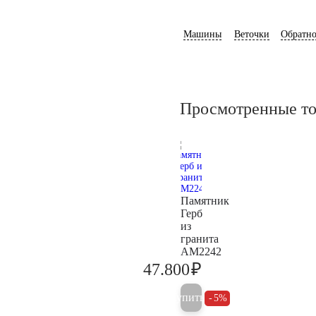
Машины
Веточки
Обратно
Просмотренные т
Памятник
Герб
из
гранита
AM2242
₽
47.800
50.300
Купить
5%