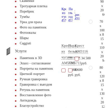
Скамейки
90
x
Тротуарная плитка
20
Поребрик
66.
Тумбы
70
Урна для праха
x
Фото на памятник
100
Фотоовалы
x 8
Шары
15
x
Сaggiati
Крест
Пара
Крест
110
Услуги
из
белых
AM3116
x
20
чугуна
гвоздик
Памятник в 3D
34.500
94.
AM5783
AM5711
руб.
Эскиз - согласование
80
Портреты на памятник
37.800
8.600
x
Цветной портрет
руб.
руб.
120
Ручная гравировка
x 8
Гравировка с выездом
15
x
Ретушь на памятник
130
Восстановление фото
x
Антидождь
20
Благоустройство
124.