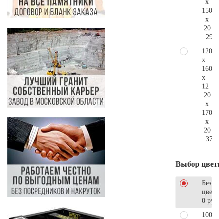
x
150
x
20
293.
120
x
160
x
12
20
x
170
x
20
376.
Выбор цвет
Без
цветн
0 руб
100