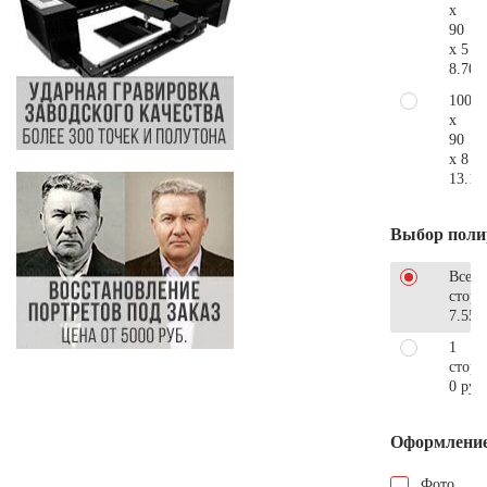
x
90
x 5
8.700
100
x
90
x 8
13.10
Выбор поли
Все
стор
7.550
1
сторо
0 руб
Оформлени
Фото