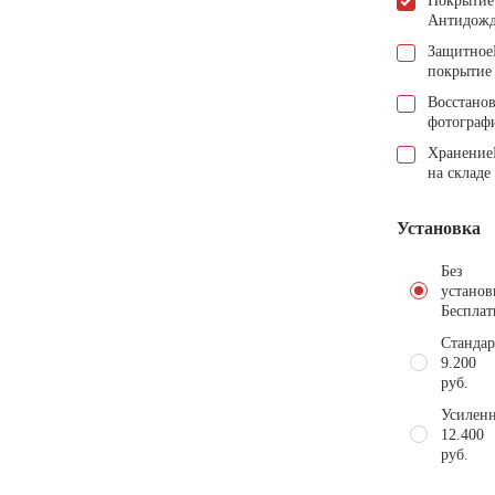
Покрытие
Антидож
Защитное
покрытие
Восстано
фотограф
Хранение
на складе
Установка
Без
установ
Бесплат
Стандар
9.200
руб.
Усиленн
12.400
руб.