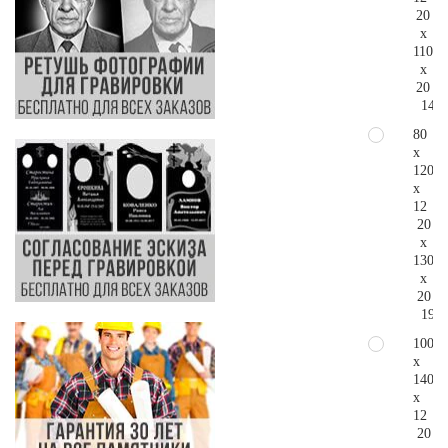
20
x
110
x
20
149.
80
x
120
x
12
20
x
130
x
20
190.
100
x
140
x
12
20