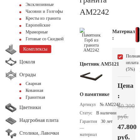
Эксклюзивные
AM2242
Часовни и Голгофы
Кресты из гранита
Европейские
Материал
Мраморные
:
Готовые со Скидкой
Комплексы
Полная
Цоколя
оплата
Цветник АМ5121
(5%)
Ограды
Сварная
Цена
Кованная
О памятнике
:
Гранитная
Артикул
№ AM2242
50.300
Цветники
Статус
В наличии
руб.
Надгробная плита
Гарантия
30 лет
47.800
—
Столики, Лавочки
материал
руб.