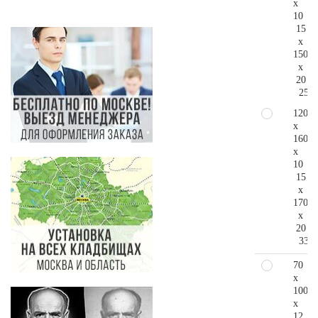
x
10
15
x
150
x
20
256.
120
x
160
x
10
15
x
170
x
20
335.
70
x
100
x
12