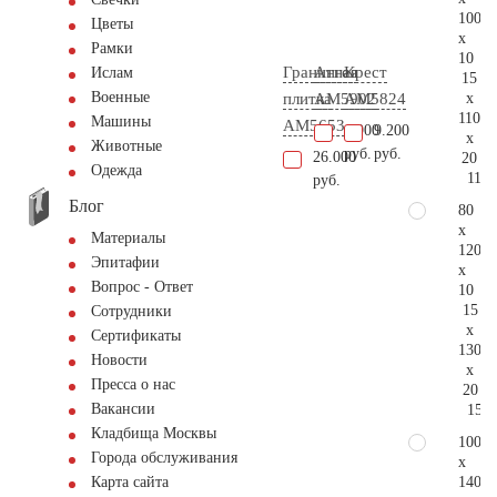
100
Цветы
x
Рамки
10
Гранитная
Ангел
Крест
Ислам
15
Военные
x
плитка
AM5902
AM5824
110
Машины
AM5653
1.900
9.200
x
Животные
руб.
руб.
26.000
20
Одежда
115.
руб.
Блог
80
x
Материалы
120
Эпитафии
x
Вопрос - Ответ
10
15
Сотрудники
x
Сертификаты
130
Новости
x
Пресса о нас
20
Вакансии
155.
Кладбища Москвы
100
Города обслуживания
x
140
Карта сайта