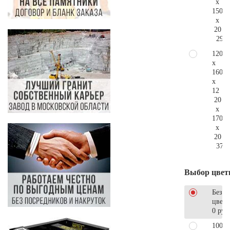
x
150
x
20
293.
120
x
160
x
12
20
x
170
x
20
376.
Выбор цвет
Без
цветн
0 руб
100