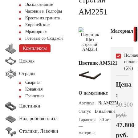
Эксклюзивные
AM2251
Часовни и Голгофы
Кресты из гранита
Европейские
Материал
Мраморные
:
Готовые со Скидкой
Комплексы
Полная
Цоколя
оплата
Цветник АМ5121
(5%)
Ограды
Сварная
Цена
Кованная
О памятнике
:
Гранитная
Артикул
№ AM2251
50.300
Цветники
Статус
В наличии
руб.
Надгробная плита
Гарантия
30 лет
47.800
—
Столики, Лавочки
материал
руб.