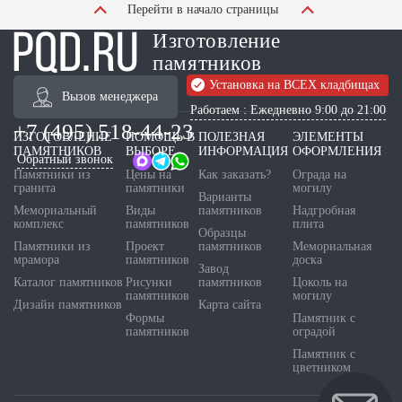
Перейти в начало страницы
Изготовление
памятников
Установка на ВСЕХ кладбищах
Вызов менеджера
Работаем : Ежедневно 9:00 до 21:00
+7 (495) 518-44-23
ИЗГОТОВЛЕНИЕ
ПОМОЩЬ В
ПОЛЕЗНАЯ
ЭЛЕМЕНТЫ
ПАМЯТНИКОВ
ВЫБОРЕ
ИНФОРМАЦИЯ
ОФОРМЛЕНИЯ
Обратный звонок
Памятники из
Цены на
Как заказать?
Ограда на
гранита
памятники
могилу
Варианты
Мемориальный
Виды
памятников
Надгробная
комплекс
памятников
плита
Образцы
Памятники из
Проект
памятников
Мемориальная
мрамора
памятников
доска
Завод
Каталог памятников
Рисунки
памятников
Цоколь на
памятников
могилу
Дизайн памятников
Карта сайта
Формы
Памятник с
памятников
оградой
Памятник с
цветником