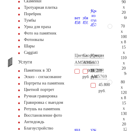
Скамейки
90
x
Тротуарная плитка
20
Поребрик
66.
Тумбы
70
Урна для праха
x
Фото на памятник
100
Фотоовалы
x 8
Шары
15
x
Сaggiati
Цветы
Скорбящая
Крест
110
Услуги
AM5834
AM5933
из
x
20
чугуна
Памятник в 3D
12.000
16.200
94.
AM5769
руб.
руб.
Эскиз - согласование
80
Портреты на памятник
45.800
x
Цветной портрет
руб.
120
Ручная гравировка
x 8
Гравировка с выездом
15
x
Ретушь на памятник
130
Восстановление фото
x
Антидождь
20
Благоустройство
124.