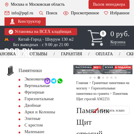
Москва и Московская область
Вызов менеджера
info@pqd.ru
Поиск
Просмотренное
Избранное
Конструктор
Установка на ВСЕХ кладбищах
0 руб.
0
0
Китай-Город - Шоурум 130 м2
Корзина
Без выходных : с 9:00 до 21:00
Выезд менеджера для
АНОВКА
ОТЗЫВЫ
ГАРАНТИЯ
ОПЛАТА
СК
оформления заказа
изготовление
Заказать выезд
памятников
+7 (495) 518-44-23
Памятники
Экономичные
Обратный звонок
Главная
>
Гранитные памятники на
Вертикальные
могилу
>
Горизонтальные
Фрезерные
памятники из гранита
>
Памятник
Горизонтальные
Щит строгий AM2251
Двойные
Памятник
Создать эскиз
Арки и Колонны
Элитные
Щит
С крестом
строгий
Маленькие