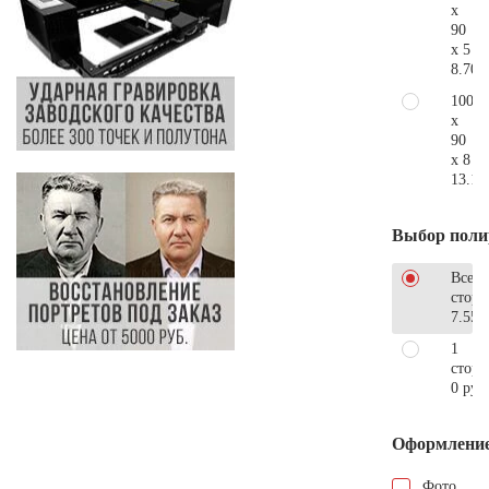
x
90
x 5
8.700
100
x
90
x 8
13.10
Выбор поли
Все
стор
7.550
1
сторо
0 руб
Оформлени
Фото