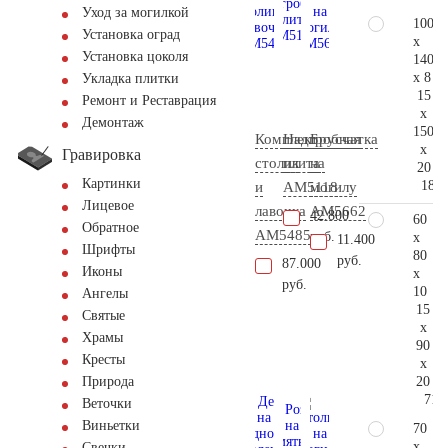
Уход за могилкой
100
Установка оград
x
Установка цоколя
140
x 8
Укладка плитки
15
Ремонт и Реставрация
x
Демонтаж
150
Комплект
Надгробная
Брусчатка
x
Гравировка
столик
плита
на
20
Картинки
181.
и
AM5118
могилу
Лицевое
лавочка
AM5662
42.800
60
Обратное
AM5485
руб.
x
11.400
Шрифты
80
руб.
87.000
Иконы
x
руб.
10
Ангелы
15
Святые
x
Храмы
90
Кресты
x
20
Природа
71.
Веточки
Виньетки
70
x
Свечки