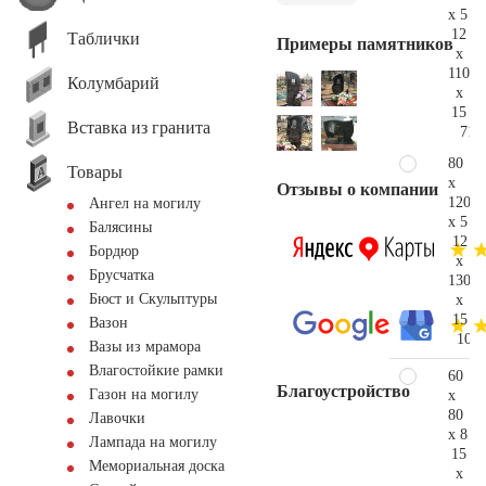
x 5
12
Таблички
Примеры памятников
x
110
Колумбарий
x
15
Вставка из гранита
71.
80
Товары
x
Отзывы о компании
120
Ангел на могилу
x 5
Балясины
12
Бордюр
x
Брусчатка
130
Бюст и Скульптуры
x
15
Вазон
104.
Вазы из мрамора
Влагостойкие рамки
60
Благоустройство
Газон на могилу
x
80
Лавочки
x 8
Лампада на могилу
15
Мемориальная доска
x