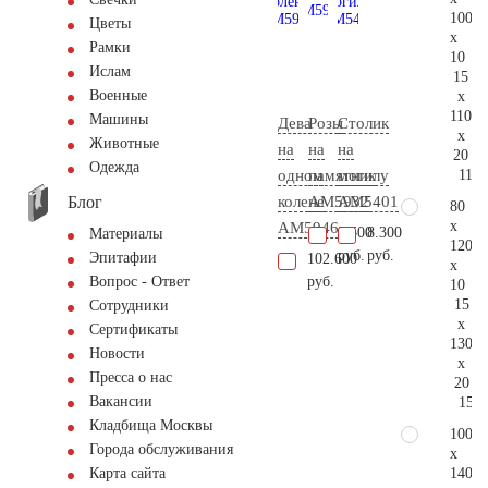
100
Цветы
x
Рамки
10
Ислам
15
Военные
x
110
Машины
Дева
Розы
Столик
x
Животные
на
на
на
20
Одежда
115.
одном
памятник
могилу
Блог
колене
AM5932
AM5401
80
x
AM5946
5.500
8.300
Материалы
120
руб.
руб.
Эпитафии
102.600
x
руб.
Вопрос - Ответ
10
15
Сотрудники
x
Сертификаты
130
Новости
x
Пресса о нас
20
Вакансии
155.
Кладбища Москвы
100
Города обслуживания
x
140
Карта сайта