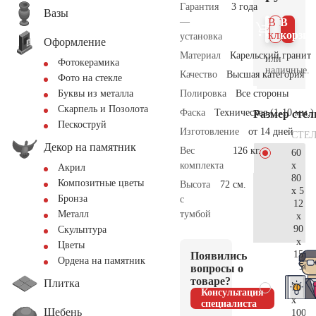
Гарантия
3 года
Вазы
—
В 1
В
клик
корзин
установка
Оформление
Материал
Карельский гранит
или
Фотокерамика
наличные.
Качество
Высшая категория
Фото на стекле
Полировка
Все стороны
Буквы из металла
Скарпель и Позолота
Фаска
Техническая (1-10 мм.)
Размер сте
Пескоструй
Изготовление
от 14 дней
СТЕ
Декор на памятник
Вес
126 кг.
60
x
комплекта
Акрил
80
Композитные цветы
Высота
72 см.
x 5
Бронза
с
12
тумбой
Металл
x
90
Скульптура
x
Цветы
15
Появились
Ордена на памятник
50.
вопросы о
товаре?
Плитка
70
Консультация
x
специалиста
Щебень
100