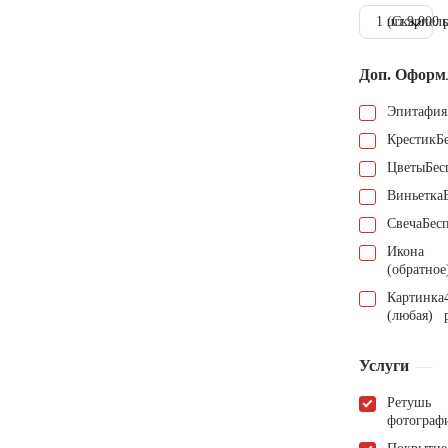
1 шт.
(Скарпель
9.000 
Доп. Оформ
Эпитафия
Крестик
Б
Цветы
Бес
Виньетка
Свеча
Бес
Икона
(обратное
Картинка
(любая)
Услуги
Ретушь
фотограф