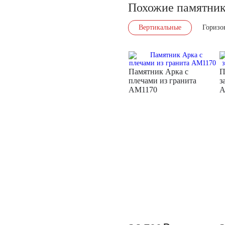
Похожие памятни
Вертикальные
Горизо
Памятник Арка с
П
плечами из гранита
з
AM1170
A