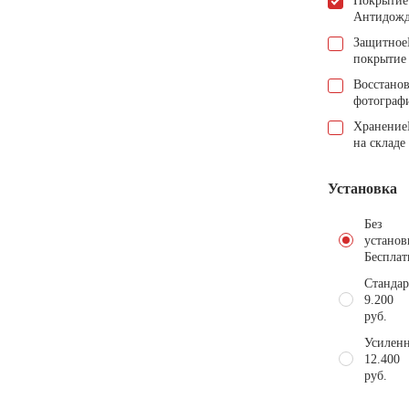
Покрытие
Антидож
Защитное
покрытие
Восстано
фотограф
Хранение
на складе
Установка
Без
установ
Бесплат
Стандар
9.200
руб.
Усиленн
12.400
руб.