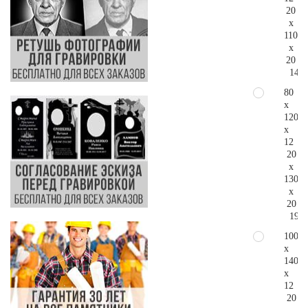
20
x
110
x
20
149.
80
x
120
x
12
20
x
130
x
20
190.
100
x
140
x
12
20