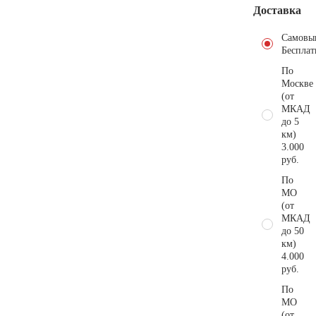
Доставка
Самовы
Бесплат
По
Москве
(от
МКАД
до 5
км)
3.000
руб.
По
МО
(от
МКАД
до 50
км)
4.000
руб.
По
МО
(от