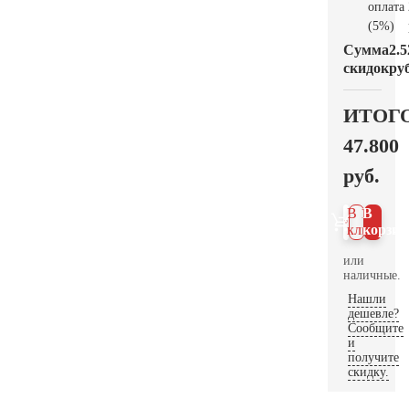
оплата
(5%)
Сумма
2.5
скидок
руб
ИТОГ
47.800
руб.
В 1
В
клик
корзин
или
наличные.
Нашли
дешевле?
Сообщите
и
получите
скидку.