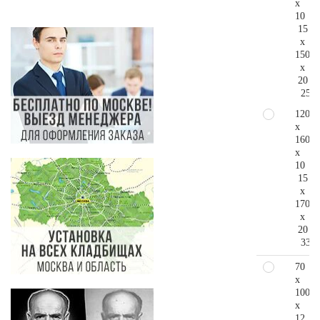
x
10
15
x
150
x
20
256.
120
x
160
x
10
15
x
170
x
20
335.
70
x
100
x
12