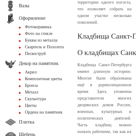
территории одного погоста,
Вазы
что позволяет собрать на
одном участке несколько
Оформление
поколений.
Фотокерамика
Фото на стекле
Кладбища Санкт-П
Буквы из металла
Скарпель и Позолота
О кладбищах Санк
Пескоструй
Декор на памятник
Кладбища Санкт-Петербурга
имеют длинную историю.
Акрил
Многие были образованы
Композитные цветы
ещё в дореволюционное
Бронза
время. Здесь упокоены
Металл
представители многих
Скульптура
дворянских домов России,
Цветы
военных, культурных и
Ордена на памятник
политических деятелей.
Плитка
Часть кладбищ можно
назвать рабочими, так как их
Щебень