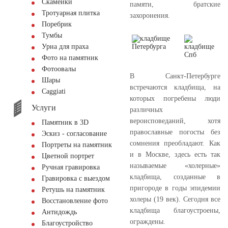
Скамейки
памяти, братские
Тротуарная плитка
захоронения.
Поребрик
Тумбы
Урна для праха
Фото на памятник
Фотоовалы
В Санкт-Петербурге
Шары
встречаются кладбища, на
Сaggiati
которых погребены люди
Услуги
различных
вероисповеданий, хотя
Памятник в 3D
православные погосты без
Эскиз - согласование
сомнения преобладают. Как
Портреты на памятник
и в Москве, здесь есть так
Цветной портрет
называемые «холерные»
Ручная гравировка
кладбища, созданные в
Гравировка с выездом
пригороде в годы эпидемии
Ретушь на памятник
холеры (19 век). Сегодня все
Восстановление фото
кладбища благоустроены,
Антидождь
ограждены.
Благоустройство