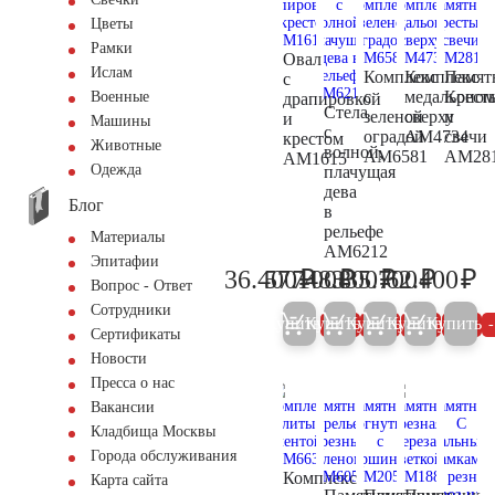
Цветы
Рамки
Овал
Ислам
Комплекс
Комплекс
Памят
с
с
медальоном
Крест
Военные
драпировкой
Стела
зеленой
сверху
и
и
Машины
с
оградой
AM4734
свечи
крестом
Животные
волной,
AM6581
AM28
AM1615
Одежда
плачущая
дева
Блог
в
рельефе
Материалы
AM6212
Эпитафии
₽
₽
₽
₽
₽
36.400
57.100
748.800
335.700
62.400
38.300
60.100
788.200
353.400
65
Вопрос - Ответ
Сотрудники
Купить
Купить
Купить
Купить
Купить
5%
5%
5%
5%
Сертификаты
Новости
Пресса о нас
Вакансии
Кладбища Москвы
Города обслуживания
Комплекс
Карта сайта