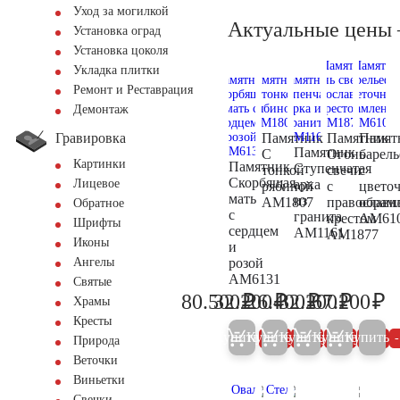
Уход за могилкой
Актуальные цены
Установка оград
Установка цоколя
Укладка плитки
Ремонт и Реставрация
Демонтаж
Гравировка
Памятник
Памятник
Памят
Памятник
С
Огонь
барел
Картинки
Памятник
Ступенчатая
тонкой
свечи
с
Скорбящая
арка
Лицевое
рябиной
с
цвето
мать
из
AM1807
православ
обрам
Обратное
с
гранита
крестом
AM61
Шрифты
сердцем
AM1161
AM1877
Иконы
и
розой
Ангелы
AM6131
Святые
₽
₽
₽
₽
₽
80.500
32.200
26.400
32.200
67.200
Храмы
84.700
33.900
27.800
33.900
70
Кресты
Купить
Купить
Купить
Купить
Купить
5%
5%
5%
5%
Природа
Веточки
Виньетки
Свечки