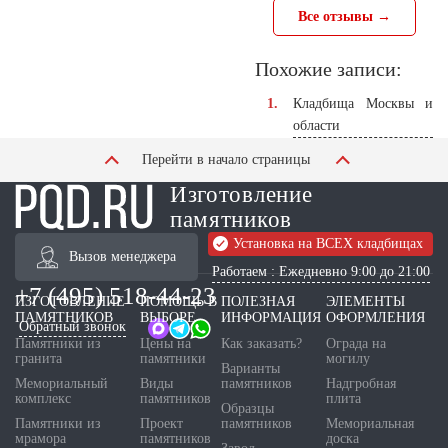
Все отзывы →
Похожие записи:
Кладбища Москвы и
области
Перейти в начало страницы
Изготовление
памятников
Установка на ВСЕХ кладбищах
Вызов менеджера
Работаем : Ежедневно 9:00 до 21:00
+7 (495) 518-44-23
ИЗГОТОВЛЕНИЕ
ПОМОЩЬ В
ПОЛЕЗНАЯ
ЭЛЕМЕНТЫ
ПАМЯТНИКОВ
ВЫБОРЕ
ИНФОРМАЦИЯ
ОФОРМЛЕНИЯ
Обратный звонок
Памятники из
Цены на
Как заказать?
Ограда на
гранита
памятники
могилу
Варианты
Мемориальный
Виды
памятников
Надгробная
комплекс
памятников
плита
Образцы
Памятники из
Проект
памятников
Мемориальная
мрамора
памятников
доска