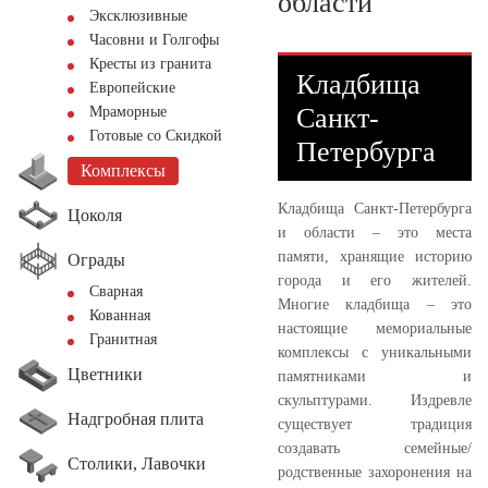
области
Эксклюзивные
Часовни и Голгофы
Кресты из гранита
Кладбища
Европейские
Санкт-
Мраморные
Готовые со Скидкой
Петербурга
Комплексы
Кладбища Санкт-Петербурга
Цоколя
и области – это места
памяти, хранящие историю
Ограды
города и его жителей.
Сварная
Многие кладбища – это
Кованная
настоящие мемориальные
Гранитная
комплексы с уникальными
Цветники
памятниками и
скульптурами. Издревле
Надгробная плита
существует традиция
создавать семейные/
Столики, Лавочки
родственные захоронения на