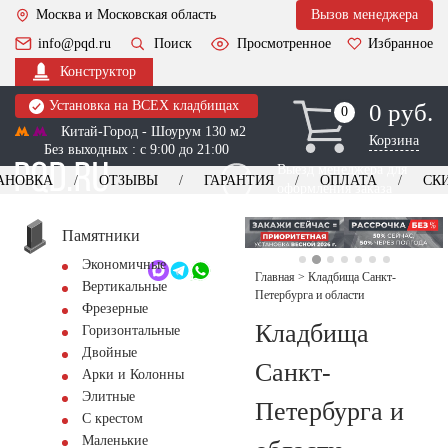
Москва и Московская область
Вызов менеджера
info@pqd.ru
Поиск
Просмотренное
Избранное
Конструктор
Установка на ВСЕХ кладбищах
0 руб.
0
0
Китай-Город - Шоурум 130 м2
Корзина
Без выходных : с 9:00 до 21:00
Выезд менеджера для
АНОВКА
ОТЗЫВЫ
ГАРАНТИЯ
ОПЛАТА
СК
оформления заказа
изготовление
Заказать выезд
памятников
+7 (495) 518-44-23
Памятники
Экономичные
Обратный звонок
Главная
>
Кладбища Санкт-
Вертикальные
Петербурга и области
Фрезерные
Кладбища
Горизонтальные
Двойные
Санкт-
Арки и Колонны
Элитные
Петербурга и
С крестом
Маленькие