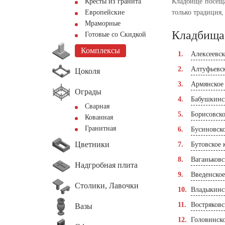
Кресты из гранита
Кладбище посеща
Европейские
только традиция,
Мраморные
Кладбища
Готовые со Скидкой
Комплексы
Алексеевс
Алтуфьевс
Цоколя
Армянское
Ограды
Бабушкинс
Сварная
Борисовск
Кованная
Гранитная
Бусиновск
Цветники
Бутовское
Ваганьковс
Надгробная плита
Введенско
Столики, Лавочки
Владыкинс
Востряковс
Вазы
Головинск