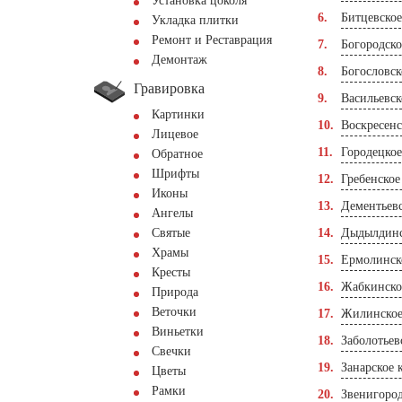
Установка цоколя
Битцевско
Укладка плитки
Ремонт и Реставрация
Богородск
Демонтаж
Богословс
Гравировка
Васильевс
Картинки
Воскресен
Лицевое
Городецко
Обратное
Шрифты
Гребенское
Иконы
Дементьев
Ангелы
Святые
Дыдылдинс
Храмы
Ермолинск
Кресты
Жабкинско
Природа
Веточки
Жилинское
Виньетки
Заболотьев
Свечки
Занарское 
Цветы
Рамки
Звенигоро