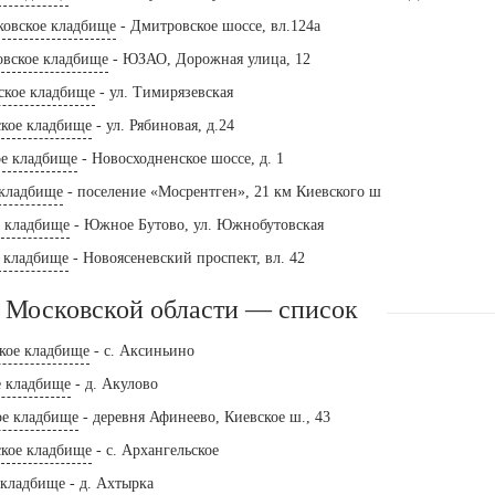
ковское кладбище
- Дмитровское шоссе, вл.124а
овское кладбище
- ЮЗАО, Дорожная улица, 12
ское кладбище
- ул. Тимирязевская
ское кладбище
- ул. Рябиновая, д.24
е кладбище
- Новосходненское шоссе, д. 1
 кладбище
- поселение «Мосрентген», 21 км Киевского ш
е кладбище
- Южное Бутово, ул. Южнобутовская
е кладбище
- Новоясеневский проспект, вл. 42
 Московской области — список
кое кладбище
- с. Аксиньино
е кладбище
- д. Акулово
ое кладбище
- деревня Афинеево, Киевское ш., 43
ское кладбище
- с. Архангельское
 кладбище
- д. Ахтырка