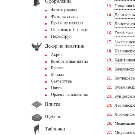
Оформление
Гольяновс
Фотокерамика
Даниловск
Фото на стекле
Буквы из металла
Донское к
Скарпель и Позолота
Еврейское
Пескоструй
Захарьинс
Декор на памятник
Ивановско
Акрил
Калитнико
Композитные цветы
Бронза
Качаловско
Металл
Котляковск
Скульптура
Кузьминск
Цветы
Ордена на памятник
Кунцевско
Плитка
Леоновско
Люблинско
Щебень
Медведков
Таблички
Миусское 