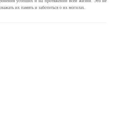
ронения усопших и на протяжении всей жизни. Это не
уважать их память и заботиться о их могилах.