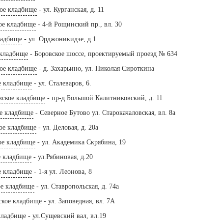
кое кладбище
- ул. Курганская, д. 11
ое кладбище
- 4-й Рощинский пр., вл. 30
ладбище
- ул. Орджоникидзе, д.1
 кладбище
- Боровское шоссе, проектируемый проезд № 634
кое кладбище
- д. Захарьино, ул. Николая Сироткина
е кладбище
- ул. Сталеваров, 6.
вское кладбище
- пр-д Большой Калитниковский, д. 11
е кладбище
- Северное Бутово ул. Старокачаловская, вл. 8а
ое кладбище
- ул. Деловая, д. 20а
ое кладбище
- ул. Академика Скрябина, 19
е кладбище
- ул.Рябиновая, д.20
е кладбище
- 1-я ул. Леонова, 8
е кладбище
- ул. Ставропольская, д. 74а
ское кладбище
- ул. Заповедная, вл. 7А
кладбище
- ул.Сущевский вал, вл.19