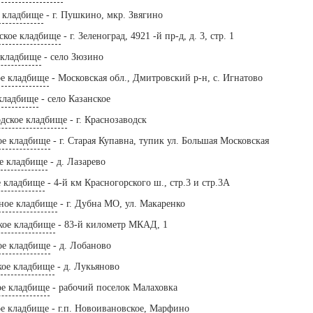
е кладбище
- г. Пушкино, мкр. Звягино
ское кладбище
- г. Зеленоград, 4921 -й пр-д, д. 3, стр. 1
 кладбище
- село Зюзино
ое кладбище
- Московская обл., Дмитровский р-н, с. Игнатово
 кладбище
- село Казанское
одское кладбище
- г. Краснозаводск
ое кладбище
- г. Старая Купавна, тупик ул. Большая Московская
е кладбище
- д. Лазарево
е кладбище
- 4-й км Красногорского ш., стр.3 и стр.3А
ное кладбище
- г. Дубна МО, ул. Макаренко
кое кладбище
- 83-й километр МКАД, 1
ое кладбище
- д. Лобаново
кое кладбище
- д. Лукьяново
ое кладбище
- рабочий поселок Малаховка
е кладбище
- г.п. Новоивановское, Марфино