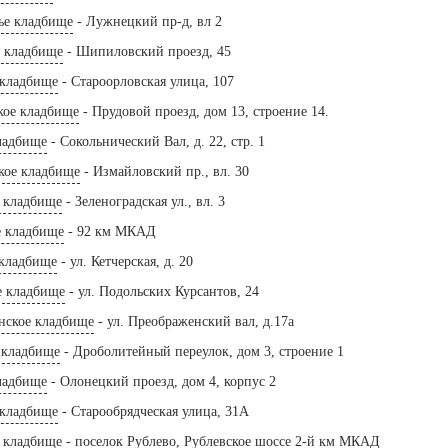
ье кладбище
- Лужнецкий пр-д, вл 2
е кладбище
- Шипиловский проезд, 45
 кладбище
- Староорловская улица, 107
кое кладбище
- Прудовой проезд, дом 13, строение 14.
ладбище
- Сокольнический Вал, д. 22, стр. 1
кое кладбище
- Измайловский пр., вл. 30
е кладбище
- Зеленоградская ул., вл. 3
е кладбище
- 92 км МКАД
 кладбище
- ул. Кетчерская, д. 20
е кладбище
- ул. Подольских Курсантов, 24
нское кладбище
- ул. Преображенский вал, д.17а
 кладбище
- Дроболитейный переулок, дом 3, строение 1
ладбище
- Олонецкий проезд, дом 4, корпус 2
 кладбище
- Старообрядческая улица, 31А
е кладбище
- поселок Рублево, Рублевское шоссе 2-й км МКАД