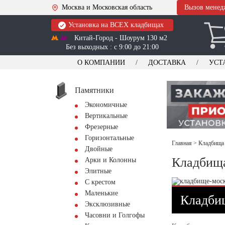
Москва и Московская область
Вызов менед
Установка на ВСЕХ кладбищах
Китай-Город - Шоурум 130 м2
Без выходных : с 9:00 до 21:00
О КОМПАНИИ
ДОСТАВКА
УСТ
Памятники
Экономичные
Вертикальные
Фрезерные
Горизонтальные
Главная
>
Кладбища 
Двойные
Кладбища
Арки и Колонны
Элитные
С крестом
Маленькие
Кладби
Эксклюзивные
Часовни и Голгофы