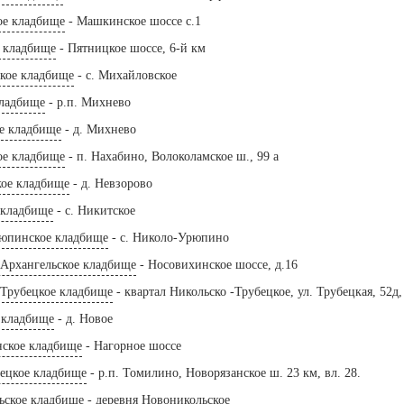
е кладбище
- Машкинское шоссе с.1
 кладбище
- Пятницкое шоссе, 6-й км
кое кладбище
- с. Михайловское
ладбище
- р.п. Михнево
е кладбище
- д. Михнево
ое кладбище
- п. Нахабино, Волоколамское ш., 99 а
кое кладбище
- д. Невзорово
 кладбище
- с. Никитское
юпинское кладбище
- с. Николо-Урюпино
-Архангельское кладбище
- Носовихинское шоссе, д.16
-Трубецкое кладбище
- квартал Никольско -Трубецкое, ул. Трубецкая, 52д, 
 кладбище
- д. Новое
ское кладбище
- Нагорное шоссе
ецкое кладбище
- р.п. Томилино, Новорязанское ш. 23 км, вл. 28.
ьское кладбище
- деревня Новоникольское