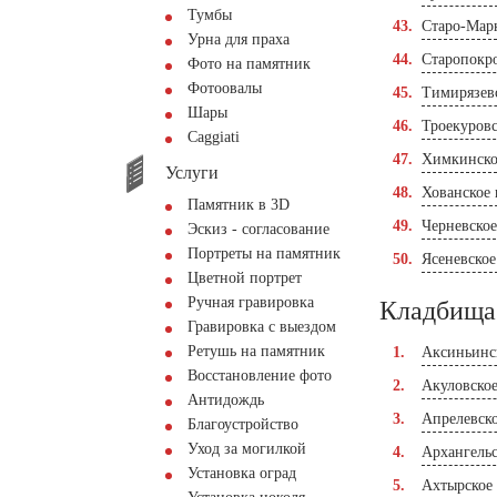
Тумбы
Старо-Мар
Урна для праха
Старопокр
Фото на памятник
Фотоовалы
Тимирязев
Шары
Троекуров
Сaggiati
Химкинско
Услуги
Хованское
Памятник в 3D
Черневско
Эскиз - согласование
Портреты на памятник
Ясеневско
Цветной портрет
Ручная гравировка
Кладбища
Гравировка с выездом
Ретушь на памятник
Аксиньинс
Восстановление фото
Акуловско
Антидождь
Апрелевск
Благоустройство
Уход за могилкой
Архангель
Установка оград
Ахтырское