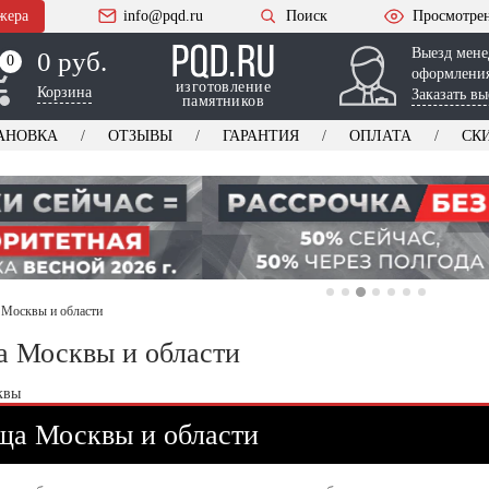
жера
info@pqd.ru
Поиск
Просмотре
Выезд мене
0 руб.
0
0
оформления
изготовление
Корзина
Заказать вы
памятников
АНОВКА
ОТЗЫВЫ
ГАРАНТИЯ
ОПЛАТА
СК
Москвы и области
 Москвы и области
ща Москвы и области