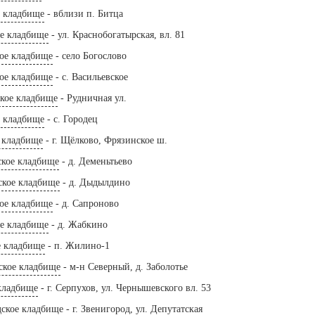
е кладбище
- вблизи п. Битца
ое кладбище
- ул. Краснобогатырская, вл. 81
кое кладбище
- село Богослово
кое кладбище
- с. Васильевское
ское кладбище
- Рудничная ул.
е кладбище
- с. Городец
 кладбище
- г. Щёлково, Фрязинское ш.
ское кладбище
- д. Деменьтьево
кое кладбище
- д. Дыдылдино
ое кладбище
- д. Сапроново
е кладбище
- д. Жабкино
 кладбище
- п. Жилино-1
ское кладбище
- м-н Северный, д. Заболотье
кладбище
- г. Серпухов, ул. Чернышевского вл. 53
дское кладбище
- г. Звенигород, ул. Депутатская