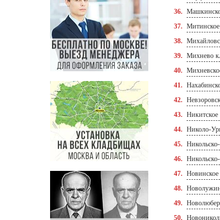
Машкинско
Митинское
Михайловс
Михнево к
Михневско
Нахабинск
Невзоровс
Никитское
Николо-Ур
Никольско
Никольско
Новинское
Новолужин
Новолюбер
Новоникол