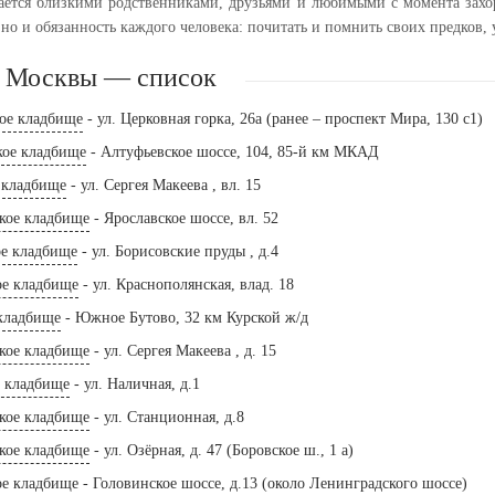
ется близкими родственниками, друзьями и любимыми с момента захо
 но и обязанность каждого человека: почитать и помнить своих предков, 
 Москвы — список
кое кладбище
- ул. Церковная горка, 26а (ранее – проспект Мира, 130 с1)
кое кладбище
- Алтуфьевское шоссе, 104, 85-й км МКАД
 кладбище
- ул. Сергея Макеева , вл. 15
кое кладбище
- Ярославское шоссе, вл. 52
ое кладбище
- ул. Борисовские пруды , д.4
ое кладбище
- ул. Краснополянская, влад. 18
 кладбище
- Южное Бутово, 32 км Курской ж/д
кое кладбище
- ул. Сергея Макеева , д. 15
е кладбище
- ул. Наличная, д.1
кое кладбище
- ул. Станционная, д.8
кое кладбище
- ул. Озёрная, д. 47 (Боровское ш., 1 а)
ое кладбище
- Головинское шоссе, д.13 (около Ленинградского шоссе)