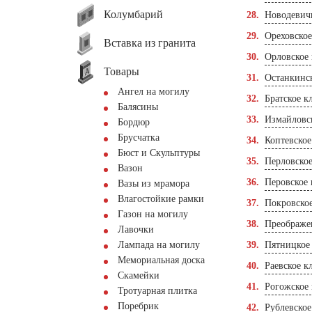
Колумбарий
Новодевич
Ореховско
Вставка из гранита
Орловское
Товары
Останкинс
Ангел на могилу
Братское к
Балясины
Измайловс
Бордюр
Брусчатка
Коптевско
Бюст и Скульптуры
Перловско
Вазон
Перовское
Вазы из мрамора
Влагостойкие рамки
Покровско
Газон на могилу
Преображе
Лавочки
Лампада на могилу
Пятницкое
Мемориальная доска
Раевское к
Скамейки
Рогожское
Тротуарная плитка
Поребрик
Рублевско