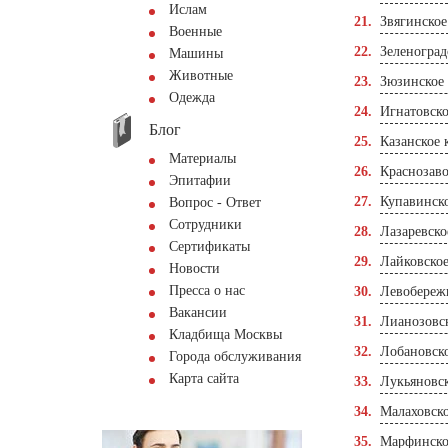
Ислам
Звягинско
Военные
Зеленоград
Машины
Животные
Зюзинское
Одежда
Игнатовск
Блог
Казанское
Материалы
Краснозав
Эпитафии
Купавинск
Вопрос - Ответ
Сотрудники
Лазаревско
Сертификаты
Лайковско
Новости
Пресса о нас
Левобереж
Вакансии
Лианозовс
Кладбища Москвы
Лобановск
Города обслуживания
Карта сайта
Лукьяновс
Малаховск
Марфинско