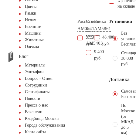
Хранение
на складе
Цветы
Рамки
Ислам
Распятие
Столик
Рамка
Установка
Военные
AM0841
на
AM5861
Без
Машины
могилу
57.500
48.400
установ
Животные
AM5403
руб.
руб.
Бесплат
Одежда
9.400
Стандар
Блог
руб.
30.000
руб.
Материалы
Эпитафии
Вопрос - Ответ
Доставка
Сотрудники
Самовы
Сертификаты
Бесплат
Новости
Пресса о нас
По
Москве
Вакансии
(от
Кладбища Москвы
МКАД
Города обслуживания
до 5
Карта сайта
км)