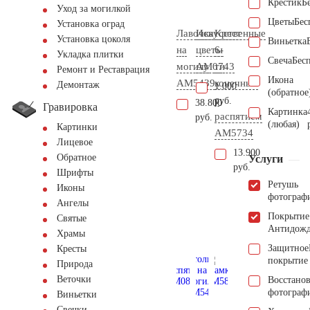
Крестик
Б
Уход за могилкой
Цветы
Бес
Установка оград
Лавочка
Искусственные
Крест
Установка цоколя
Виньетка
на
цветы
6-
Укладка плитки
Свеча
Бес
могилу
AM0743
ти
Ремонт и Реставрация
Икона
AM5439
конечный
Демонтаж
1.000
(обратное
с
руб.
38.800
Гравировка
Картинка
распятием
руб.
(любая)
Картинки
AM5734
Лицевое
13.900
Обратное
Услуги
руб.
Шрифты
Ретушь
Иконы
фотограф
Ангелы
Покрытие
Святые
Антидож
Храмы
Защитное
Кресты
покрытие
Природа
Веточки
Восстано
фотограф
Виньетки
Свечки