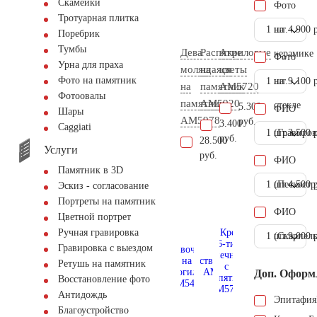
Скамейки
Фото
Тротуарная плитка
1 шт.
на
4.900 
Поребрик
Тумбы
Дева
Распятие
Акриловые
керамике
Фото
Урна для праха
молящаяся
на
цветы
Фото на памятник
1 шт.
на
9.100 
на
памятник
AM5720
Фотоовалы
памятник
AM5920
стекле
5.300
ФИО
Шары
AM5978
руб.
3.400
Сaggiati
1 шт.
(Гравиров
3.500 
руб.
28.500
Услуги
руб.
ФИО
Памятник в 3D
1 шт.
(Пескостр
4.500 
Эскиз - согласование
Портреты на памятник
ФИО
Цветной портрет
Ручная гравировка
1 шт.
(Скарпель
9.000 
Гравировка с выездом
Ретушь на памятник
Доп. Оформ
Восстановление фото
Антидождь
Эпитафия
Благоустройство