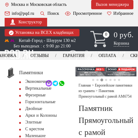
Москва и Московская область
Вызов менеджера
info@pqd.ru
Поиск
Просмотренное
Избранное
Конструктор
Установка на ВСЕХ кладбищах
0 руб.
0
0
Китай-Город - Шоурум 130 м2
Корзина
Без выходных : с 9:00 до 21:00
Выезд менеджера для
АНОВКА
ОТЗЫВЫ
ГАРАНТИЯ
ОПЛАТА
СК
оформления заказа
изготовление
Заказать выезд
памятников
+7 (495) 518-44-23
Памятники
Экономичные
Обратный звонок
Главная
>
Европейские памятники
Вертикальные
из гранита
>
Памятник
Фрезерные
Прямоугольный с рамой AM6754
Горизонтальные
Памятник
Двойные
Арки и Колонны
Прямоугольный
Элитные
С крестом
с рамой
Маленькие