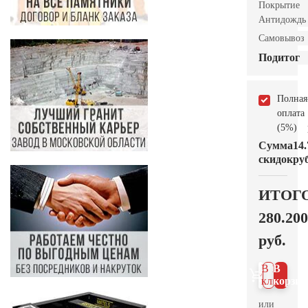
Покрытие
Антидождь
Самовывоз
Подитог
Полная
оплата
(5%)
Сумма
14.
скидок
руб
ИТОГ
280.200
руб.
В 1
В
клик
корзин
или