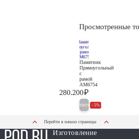
Просмотренные т
Памятник
Прямоугольный
с
рамой
AM6754
₽
280.200
294.900
Купить
5%
Перейти в начало страницы
Изготовление