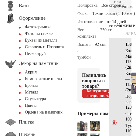
или
Вазы
Полировка
Все стороны
наличные.
Фаска
Техническая (1-10 мм.)
Оформление
Изготовление
от 14 дней
Возможные
Фотокерамика
Вес
250 кг.
Фото на стекле
ЭЛЕ
комплекта
Буквы из металла
Высота
92 см.
130х7
Скарпель и Позолота
с
Коло
Пескоструй
Манс
тумбой
115x1
Декор на памятник
(2шт)
Акрил
Коло
Появились
Композитные цветы
—
вопросы о
115x1
Бронза
товаре?
(2шт)
Консультация
Металл
специалиста
Поре
Скульптура
верх
Цветы
120x1
Ордена на памятник
Примеры памятников
Стел
100х5
Плитка
Тумб
110x2
Щебень