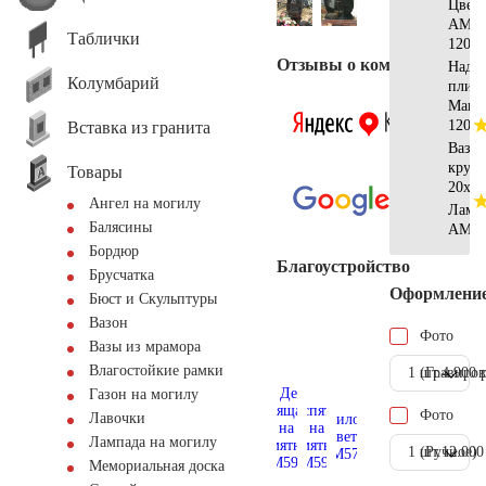
Цвет
АМ51
Таблички
120x7
Отзывы о компании
Надгр
Колумбарий
плита
Манс
120x7
Вставка из гранита
Ваза
кругл
Товары
20x20
Ангел на могилу
Ламп
Балясины
AM55
Бордюр
Благоустройство
Брусчатка
Оформлени
Бюст и Скульптуры
Вазон
Фото
Вазы из мрамора
Влагостойкие рамки
1 шт.
(Гравиров
4.900 
Газон на могилу
Фото
Лавочки
Лампада на могилу
1 шт.
(Ручное)
12.000
Мемориальная доска