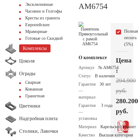
AM6754
Эксклюзивные
Часовни и Голгофы
Кресты из гранита
Европейские
Полная
Мраморные
оплата
Готовые со Скидкой
(5%)
Комплексы
О комплексе
Цена
Цоколя
Артикул
№ AM6754
:
Ограды
Статус
В наличии
294.900
Сварная
Гарантия
30 лет
Кованная
руб.
—
Гранитная
материал
280.200
Цветники
Гарантия
3 года
руб.
—
Надгробная плита
установка
В 1
В
Материал
Карельский гранит
клик
корзин
Столики, Лавочки
Качество
Высшая категория