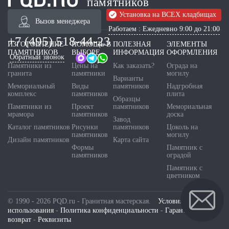
памятников
Установка на ВСЕХ кладбищах
Вызов менеджера
Работаем : Ежедневно 9:00 до 21:00
+7 (495) 518-44-23
ИЗГОТОВЛЕНИЕ
ПОМОЩЬ В
ПОЛЕЗНАЯ
ЭЛЕМЕНТЫ
ПАМЯТНИКОВ
ВЫБОРЕ
ИНФОРМАЦИЯ
ОФОРМЛЕНИЯ
Обратный звонок
Памятники из
Цены на
Как заказать?
Ограда на
гранита
памятники
могилу
Варианты
Мемориальный
Виды
памятников
Надгробная
комплекс
памятников
плита
Образцы
Памятники из
Проект
памятников
Мемориальная
мрамора
памятников
доска
Завод
Каталог памятников
Рисунки
памятников
Цоколь на
памятников
могилу
Дизайн памятников
Карта сайта
Формы
Памятник с
памятников
оградой
Памятник с
цветником
© 1990 - 2026 PQD.ru - Гранитная мастерская.
Условия
использования
-
Политика конфиденциальности
-
Гарантия и
возврат
-
Реквизиты