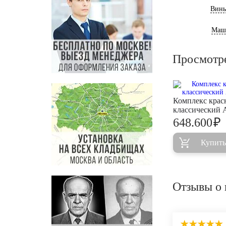
Винь
Маш
Просмотр
Комплекс кра
классический
₽
648.600
Купить
Отзывы о 