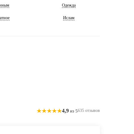
нным
Одежда
атное
Ислам
4,9
635 отзывов
из 5