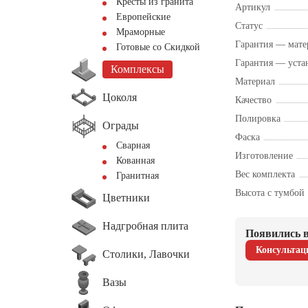
Кресты из гранита
Артикул
Европейские
Статус
Мраморные
Гарантия — мате
Готовые со Скидкой
Гарантия — уста
Комплексы
Материал
Цоколя
Качество
Полировка
Ограды
Фаска
Сварная
Изготовление
Кованная
Вес комплекта
Гранитная
Высота с тумбой
Цветники
Надгробная плита
Появились в
Консультац
Столики, Лавочки
Вазы