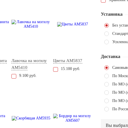
Установка
Без уста
Стандарт
Усиленна
Доставка
нита
Лавочка на могилу
Цветы AM5837
AM5410
Самовыв
15.100 руб.
9.100 руб.
По Моск
По МО (
По МО (
По МО (
По Росси
Вы выбрал