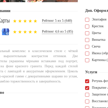
Доп. Оформл
пании
Эпитафия
Рейтинг 5 из 5 (640)
Крестик
Рейтинг 4,6 из 5 (85)
Цветы
Виньетка
Свеча
льный комплекс в классическом стиле с чёткой
Икона (обр
 выразительным контрастом оттенков. Две
Картинка (
стелы украшены чёрными вставками под портрет,
на фоне красного гранита. Перед каждой стелой
та с лампадой и аккуратным оформлением. Цоколь
Услуги
о-красной гамме с декоративными шарами по углам,
Ретушь фо
мблю торжественность и завершённость.
Покрытие 
тво
Защитное 
Восстанов
Хранение н