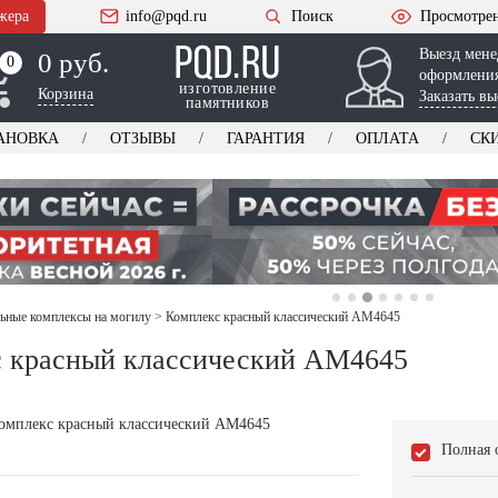
жера
info@pqd.ru
Поиск
Просмотре
Выезд мене
0 руб.
0
0
оформления
изготовление
Корзина
Заказать вы
памятников
АНОВКА
ОТЗЫВЫ
ГАРАНТИЯ
ОПЛАТА
СК
ьные комплексы на могилу
>
Комплекс красный классический AM4645
 красный классический AM4645
Полная 