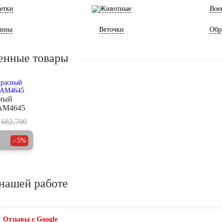
етки
Животные
Вое
ины
Веточки
Обр
енные товары
сный
 AM4645
682.700
5%
нашей работе
Отзывы с Google