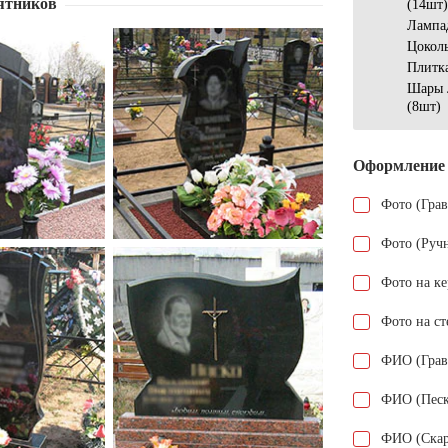
ятников
(14шт)
Лампа
Цокол
Плитк
Шары 
(8шт)
Оформление
Фото (Гра
Фото (Руч
Фото на к
Фото на ст
ФИО (Грав
ФИО (Песк
ФИО (Скар