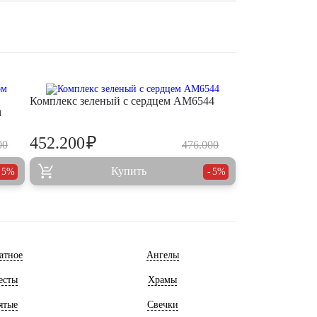
Комплекс зеленый с сердцем AM6544
м
₽
452.200
00
476.000
Купить
5%
5%
атное
Ангелы
есты
Храмы
ятые
Свечки