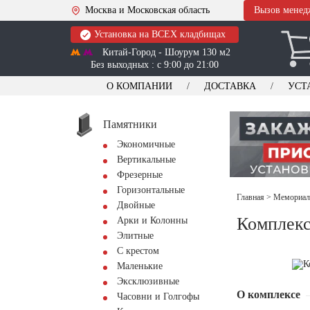
Москва и Московская область
Вызов менед
Установка на ВСЕХ кладбищах
Китай-Город - Шоурум 130 м2
Без выходных : с 9:00 до 21:00
О КОМПАНИИ
ДОСТАВКА
УСТ
Памятники
Экономичные
Вертикальные
Фрезерные
Горизонтальные
Главная
>
Мемориал
Двойные
Комплекс
Арки и Колонны
Элитные
С крестом
Маленькие
Эксклюзивные
О комплексе
Часовни и Голгофы