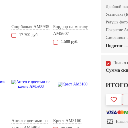
Двойной пам
Установка (Б
Ретушь фот
Скорбящая AM5935
Бордюр на могилу
Покрытие А
AM5607
17.700 руб.
Самовывоз
1.500 руб.
Подитог
Полная 
Сумма ски
ИТОГ
Ангел с цветами на
Крест AM3160
Нашли 
камне AM5908