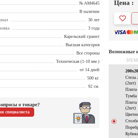
Цена :
№ AM4645
В наличии
риал
30 лет
новка
3 года
Карельский гранит
Высшая категория
Возможные 
Все стороны
ЭЛЕМ
Техническая (1-10 мм.)
от 14 дней
200х2
Стела
500 кг.
(2шт)
92 см.
Плита
Тумба
Плита
опросы о товаре?
(2шт)
ия специалиста
Цветн
Столб
Пореб
Кубик