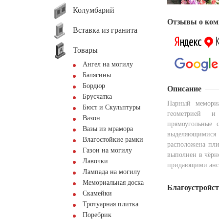
Колумбарий
Отзывы о ком
Вставка из гранита
Товары
Ангел на могилу
Балясины
Бордюр
Описание
Брусчатка
Парный мемориа
Бюст и Скульптуры
геометрией и
Вазон
прямоугольные 
Вазы из мрамора
выделяющимися 
Влагостойкие рамки
расположена пли
Газон на могилу
выполнен в чёрн
Лавочки
придающими анса
Лампада на могилу
Мемориальная доска
Благоустройс
Скамейки
Тротуарная плитка
Поребрик