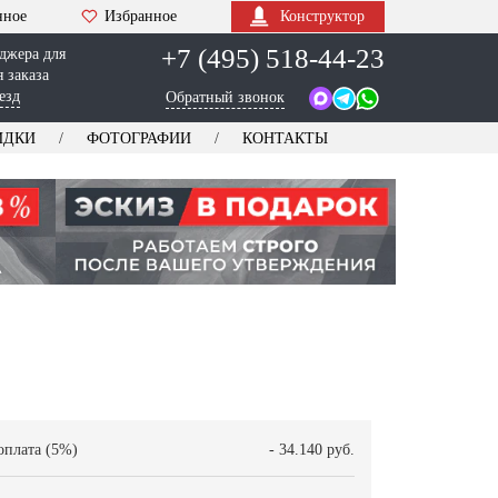
нное
Избранное
Конструктор
+7 (495) 518-44-23
джера для
 заказа
езд
Обратный звонок
ИДКИ
ФОТОГРАФИИ
КОНТАКТЫ
оплата (5%)
- 34.140 руб.