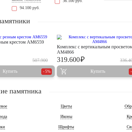
36.100 руб.
94.100 руб.
памятники
зным крестом AM6559
Комплекс с вертикальным просвето
AM4866
₽
319.600
507.900
336.4
Купить
Купить
5%
ие памятника
евое
Цветы
Обр
рода
Иконы
Кр
мки
Шрифты
Св