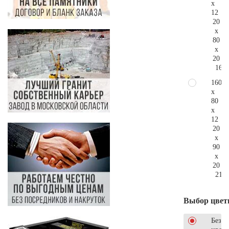
x
12
20
x
80
x
20
162.
160
x
80
x
12
20
x
90
x
20
215.
Выбор цвет
Без