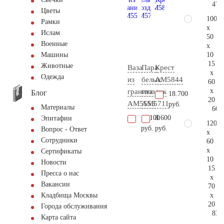
47.
Цветы
100
Рамки
x
Ислам
50
Военные
x
10
Машины
15
Животные
Ваза
Пара
Крест
x
Одежда
из
белых
AM5844
60
x
гранита
гвоздик
Блог
18.700
20
AM5553
AM5711
руб.
Материалы
60.
11.100
8.600
Эпитафии
120
руб.
руб.
Вопрос - Ответ
x
Сотрудники
60
x
Сертификаты
10
Новости
15
Пресса о нас
x
Вакансии
70
x
Кладбища Москвы
20
Города обслуживания
83.
Карта сайта