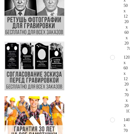
x
50
x
12
20
x
60
x
20
78.
120
x
60
x
12
20
x
70
x
20
104.
140
x
70