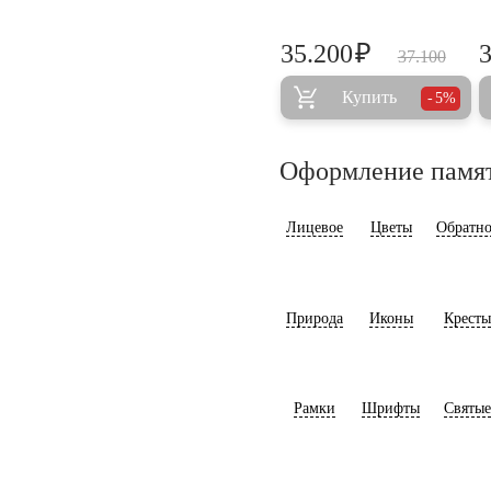
₽
35.200
37.100
Купить
5%
Оформление памя
Лицевое
Цветы
Обратно
Природа
Иконы
Кресты
Рамки
Шрифты
Святые