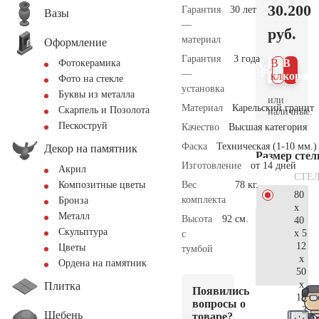
30.200
Гарантия
30 лет
Вазы
—
руб.
материал
Оформление
Гарантия
3 года
В 1
В
Фотокерамика
—
клик
корзин
Фото на стекле
установка
Буквы из металла
или
Материал
Карельский гранит
Скарпель и Позолота
наличные.
Пескоструй
Качество
Высшая категория
Фаска
Техническая (1-10 мм.)
Декор на памятник
Размер сте
Изготовление
от 14 дней
Акрил
СТЕ
Вес
78 кг.
Композитные цветы
80
комплекта
Бронза
x
Металл
Высота
92 см.
40
Скульптура
x 5
с
12
Цветы
тумбой
x
Ордена на памятник
50
x
Плитка
Появились
15
вопросы о
31.
Щебень
товаре?