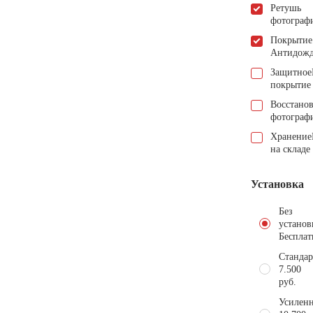
Ретушь
фотограф
Покрытие
Антидож
Защитное
покрытие
Восстано
фотограф
Хранение
на складе
Установка
Без
установ
Бесплат
Стандар
7.500
руб.
Усиленн