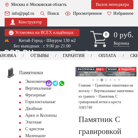
Москва и Московская область
Вызов менеджера
info@pqd.ru
Поиск
Просмотренное
Избранное
Конструктор
Установка на ВСЕХ кладбищах
0 руб.
0
0
Китай-Город - Шоурум 130 м2
Корзина
Без выходных : с 9:00 до 21:00
Выезд менеджера для
АНОВКА
ОТЗЫВЫ
ГАРАНТИЯ
ОПЛАТА
СК
оформления заказа
изготовление
Заказать выезд
памятников
+7 (495) 518-44-23
Памятники
Экономичные
Обратный звонок
Главная
>
Гранитные памятники на
Вертикальные
могилу
>
Вертикальные памятники
Фрезерные
из гранита
>
Памятник С
Горизонтальные
гравировкой ветки и креста
AM1749
Двойные
Арки и Колонны
Памятник С
Элитные
С крестом
гравировкой
Маленькие