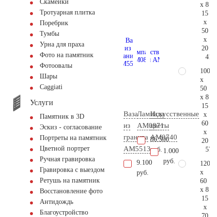
Скамейки
x 8
Тротуарная плитка
15
x
Поребрик
50
Тумбы
x
Урна для праха
20
Фото на памятник
41.
Фотоовалы
100
Шары
x
Сaggiati
50
x 8
Услуги
15
Ваза
Лампада
Искусственные
x
Памятник в 3D
60
из
AM0871
цветы
Эскиз - согласование
x
гранита
AM0740
Портреты на памятник
86.500
20
AM5513
Цветной портрет
57.
руб.
1.000
Ручная гравировка
руб.
9.100
120
Гравировка с выездом
x
руб.
Ретушь на памятник
60
x 8
Восстановление фото
15
Антидождь
x
Благоустройство
70