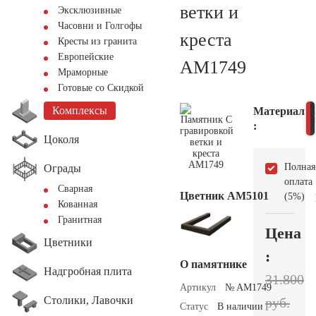
ветки и
Эксклюзивные
Часовни и Голгофы
креста
Кресты из гранита
Европейские
AM1749
Мраморные
Готовые со Скидкой
Комплексы
Материал
:
Цоколя
Полная
Ограды
оплата
Сварная
Цветник АМ5101
(5%)
Кованная
Гранитная
Цена
Цветники
:
О памятнике
Надгробная плита
31.800
Артикул
№ AM1749
Столики, Лавочки
руб.
Статус
В наличии