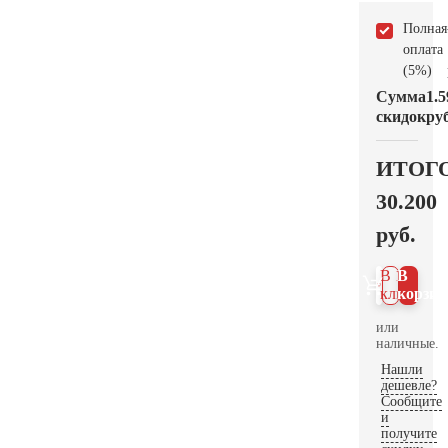
Полная
оплата
(5%)
Сумма
1.5
скидок
руб
ИТОГ
30.200
руб.
В 1
В
клик
корзин
или
наличные.
Нашли
дешевле?
Сообщите
и
получите