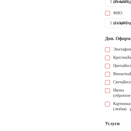
1 шт.
(Пескостр
4.500 
ФИО
1 шт.
(Скарпель
9.000 
Доп. Оформ
Эпитафия
Крестик
Б
Цветы
Бес
Виньетка
Свеча
Бес
Икона
(обратное
Картинка
(любая)
Услуги