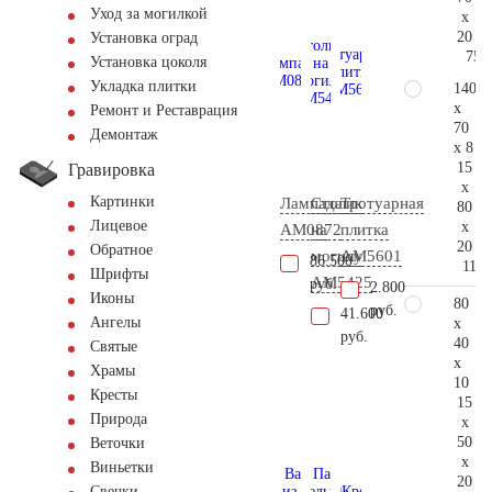
Уход за могилкой
x
20
Установка оград
75.
Установка цоколя
Укладка плитки
140
x
Ремонт и Реставрация
70
Демонтаж
x 8
15
Гравировка
x
Картинки
Лампада
Столик
Тротуарная
80
Лицевое
x
AM0872
на
плитка
20
Обратное
могилу
AM5601
86.500
113.
Шрифты
AM5425
руб.
2.800
Иконы
80
руб.
41.600
Ангелы
x
руб.
40
Святые
x
Храмы
10
Кресты
15
Природа
x
50
Веточки
x
Виньетки
20
Свечки