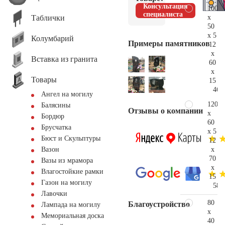
Консультация
100
специалиста
Таблички
x
50
x 5
Колумбарий
Примеры памятников
12
x
Вставка из гранита
60
x
Товары
15
46.
Ангел на могилу
120
Балясины
Отзывы о компании
x
Бордюр
60
Брусчатка
x 5
Бюст и Скульптуры
12
x
Вазон
70
Вазы из мрамора
x
Влагостойкие рамки
15
Газон на могилу
58.
Лавочки
80
Благоустройство
Лампада на могилу
x
Мемориальная доска
40