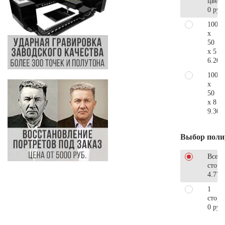
цветн
0 руб
100
x
50
x 5
6.200
100
x
50
x 8
9.300
Выбор поли
Все
стор
4.770
1
сторо
0 руб