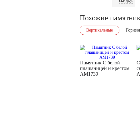
скидку.
Похожие памятни
Вертикальные
Горизо
Памятник С белой
С
плащаницей и крестом
с
AM1739
A