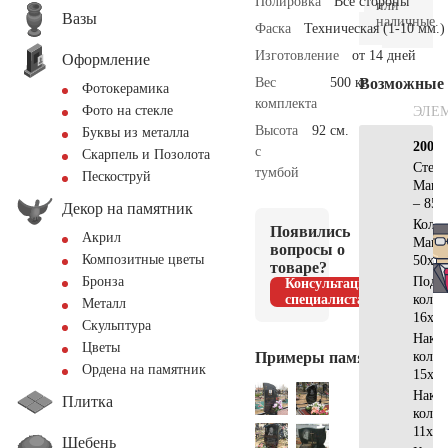
Полировка
Все стороны
или
Вазы
наличные.
Фаска
Техническая (1-10 мм.)
Изготовление
от 14 дней
Оформление
Вес
500 кг.
Возможные
Фотокерамика
комплекта
Фото на стекле
ЭЛЕ
Высота
92 см.
Буквы из металла
200х2
с
Скарпель и Позолота
Стела
тумбой
Пескоструй
Манс
– 85х
Декор на памятник
Коло
Появились
Акрил
Манс
вопросы о
Композитные цветы
50х20
товаре?
Подст
Бронза
Консультация
специалиста
коло
Металл
16х10
Скульптура
Накла
Цветы
Примеры памятников
коло
Ордена на памятник
15х5 
Накла
Плитка
коло
11х5 
Щебень