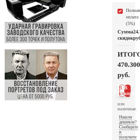
Полная
оплата
(5%)
Сумма
24.
скидок
руб
ИТОГ
470.300
руб.
В 1
В
клик
корзин
или
наличные.
Нашли
дешевле?
Сообщите
и
получите