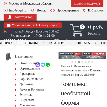
Москва и Московская область
Вызов менеджера
info@pqd.ru
Поиск
Просмотренное
Избранное
Конструктор
Установка на ВСЕХ кладбищах
0 руб.
0
0
Китай-Город - Шоурум 130 м2
Корзина
Без выходных : с 9:00 до 21:00
Выезд менеджера для
АНОВКА
ОТЗЫВЫ
ГАРАНТИЯ
ОПЛАТА
СК
оформления заказа
изготовление
Заказать выезд
памятников
+7 (495) 518-44-23
Памятники
Экономичные
Обратный звонок
Главная
>
Мемориальные
Вертикальные
комплексы на могилу
>
Комплекс
Фрезерные
необычной формы AM4989
Горизонтальные
Комплекс
Двойные
Арки и Колонны
необычной
Элитные
С крестом
формы
Маленькие