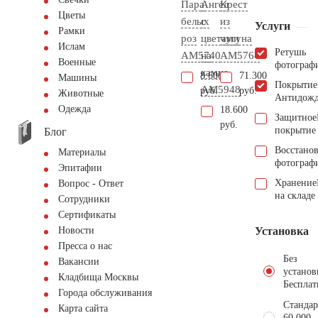
Пара
Ангел
Крест
Цветы
белых
с
из
Услуги
Рамки
роз
цветами
чугуна
Ислам
Ретушь
AM5740
на
AM5764
Военные
фотограф
камне
8.600
71.300
Машины
Покрытие
AM5948
руб.
руб.
Животные
Антидож
Одежда
18.600
Защитное
руб.
покрытие
Блог
Восстано
Материалы
фотограф
Эпитафии
Хранение
Вопрос - Ответ
на складе
Сотрудники
Сертификаты
Установка
Новости
Пресса о нас
Без
Вакансии
установ
Кладбища Москвы
Бесплат
Города обслуживания
Стандар
Карта сайта
60.000