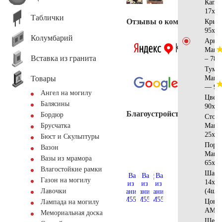
Капи
17х13
Таблички
Отзывы о компании
Крыш
95х45
Колумбарий
Арка
Манс
Вставка из гранита
– 78х
Тумб
Товары
Манс
— 95
Ангел на могилу
Цвет
Балясины
90х65
Благоустройство
Бордюр
Стол
Манс
Брусчатка
25х15
Бюст и Скульптуры
Поре
Вазон
Манс
Вазы из мрамора
65х15
Влагостойкие рамки
Шар
Газон на могилу
14х12
(4шт)
Лавочки
Цоко
Лампада на могилу
АМ56
Мемориальная доска
Щебе