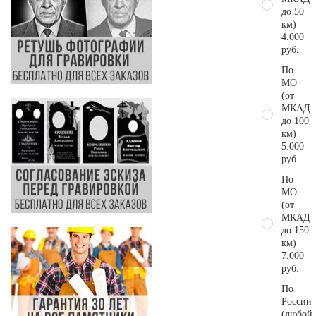
до 50
км)
4.000
руб.
По
МО
(от
МКАД
до 100
км)
5.000
руб.
По
МО
(от
МКАД
до 150
км)
7.000
руб.
По
России
(любой