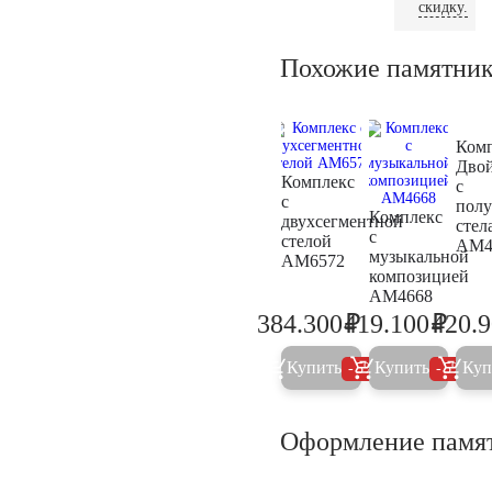
скидку.
Похожие памятни
Ком
Дво
Комплекс
с
с
пол
Комплекс
двухсегментной
стел
с
стелой
AM4
музыкальной
AM6572
композицией
AM4668
₽
₽
384.300
419.100
420.
404.500
441.2
Купить
Купить
Куп
5%
5%
Оформление памя