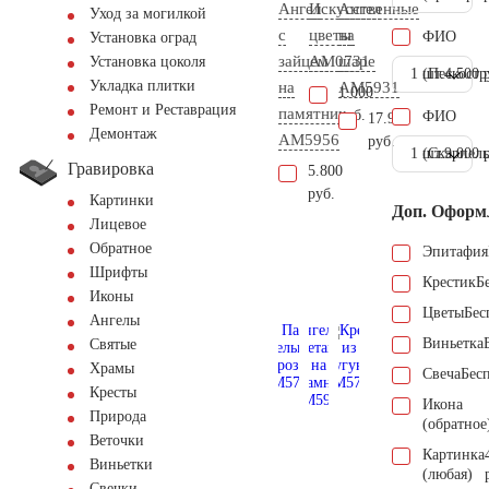
Ангел
Искусственные
Ангел
Уход за могилкой
с
цветы
на
ФИО
Установка оград
зайцем
AM0731
шаре
Установка цоколя
1 шт.
(Пескостр
4.500 
Укладка плитки
на
AM5931
1.000
Ремонт и Реставрация
памятник
руб.
ФИО
17.900
Демонтаж
AM5956
руб.
1 шт.
(Скарпель
9.000 
Гравировка
5.800
руб.
Картинки
Доп. Оформ
Лицевое
Обратное
Эпитафия
Шрифты
Крестик
Б
Иконы
Цветы
Бес
Ангелы
Виньетка
Святые
Храмы
Свеча
Бес
Кресты
Икона
Природа
(обратное
Веточки
Картинка
Виньетки
(любая)
Свечки