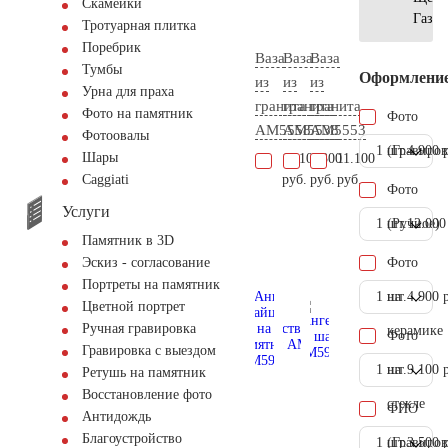
Скамейки
Газон
Тротуарная плитка
Поребрик
Ваза
Ваза
Ваза
Тумбы
Оформлени
из
из
из
Урна для праха
гранита
гранита
гранита
Фото на памятник
Фото
AM5558
AM5538
AM5553
Фотоовалы
1 шт.
(Гравиров
4.900 
Шары
11.100
6.300
11.100
руб.
руб.
руб.
Сaggiati
Фото
Услуги
1 шт.
(Ручное)
12.000
Памятник в 3D
Фото
Эскиз - согласование
Портреты на памятник
1 шт.
на
4.900 
Цветной портрет
Ручная гравировка
керамике
Фото
Гравировка с выездом
1 шт.
на
9.100 
Ретушь на памятник
Восстановление фото
стекле
ФИО
Антидождь
Благоустройство
1 шт.
(Гравиров
3.500 