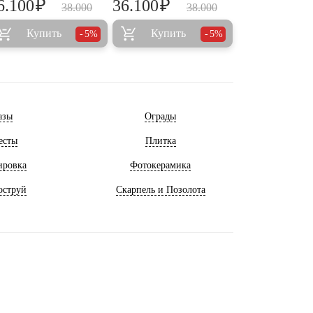
₽
₽
6.100
36.100
38.000
38.000
Купить
Купить
5%
5%
азы
Ограды
есты
Плитка
ировка
Фотокерамика
оструй
Скарпель и Позолота