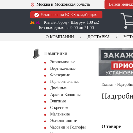
Москва и Московская область
Вызов менед
Установка на ВСЕХ кладбищах
Китай-Город - Шоурум 130 м2
Без выходных : с 9:00 до 21:00
О КОМПАНИИ
ДОСТАВКА
УСТ
Памятники
Экономичные
Вертикальные
Фрезерные
Горизонтальные
Главная
>
Надгробны
Двойные
Надгробн
Арки и Колонны
Элитные
С крестом
Маленькие
Эксклюзивные
О товаре
Часовни и Голгофы