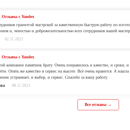
Отзывы с Yandex
рудников гранитгой мастрской за качественную быструю работу по изго
нием и, ченостью и доброжелательностью всех сотрудников вашей мастер
02.11.2023
Отзывы с Yandex
той компании памятник брату. Очень понравилось и качество, и сроки, и 
ёти. Опять же качество и сервис на высоте. Всё очень нравится. А нашл
нник устраивает, и выбор, и сервис. Спасибо за вашу работу.
ова
08.11.2023
Все отзывы →