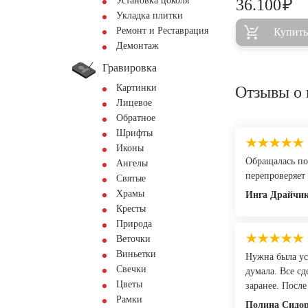
Установка цоколя
₽
36.100
Укладка плитки
Ремонт и Реставрация
Купить
Демонтаж
Гравировка
Картинки
Отзывы о 
Лицевое
Обратное
Шрифты
Иконы
Обращалась по
Ангелы
перепроверяет 
Святые
Храмы
Инга Драйчи
Кресты
Природа
Веточки
Виньетки
Нужна была ус
Свечки
думала. Все сд
Цветы
заранее. После
Рамки
Полина Сидо