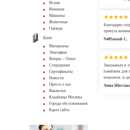
Ислам
Военные
Машины
Животные
Благодарю сот
Одежда
тронута внима
Блог
N48Satush С.
Материалы
Эпитафии
Вопрос - Ответ
Сотрудники
Заказывала в э
памятник для т
Сертификаты
пожалела: и це
Новости
Пресса о нас
Анна Шестак
Вакансии
Кладбища Москвы
Города обслуживания
Карта сайта