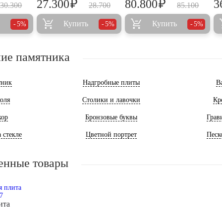
₽
₽
27.300
80.800
3
30.300
28.700
85.100
Купить
Купить
5%
5%
5%
ие памятника
тник
Надгробные плиты
В
оля
Столики и лавочки
Кр
кор
Бронзовые буквы
Грав
 стекле
Цветной портрет
Песк
енные товары
ита