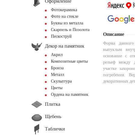
Оформление
Фотокерамика
Фото на стекле
Буквы из металла
Скарпель и Позолота
Описание
Пескоструй
Форма данного 
Декор на памятник
выпуклым внут
Акрил
основание с от
Композитные цветы
рельеф между д
Бронза
участке захорон
Металл
погребения. Ве
Скульптура
декоративных дет
Цветы
Ордена на памятник
Плитка
Щебень
Таблички