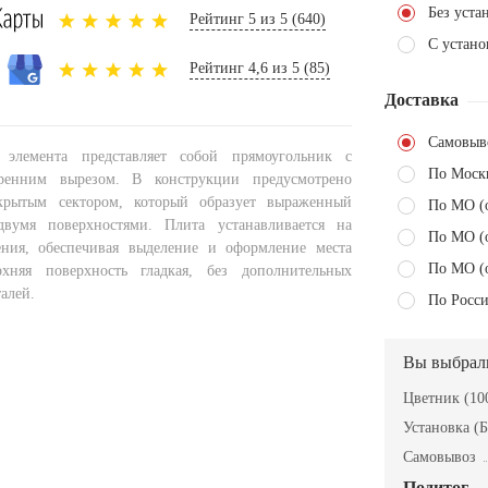
Без уста
Рейтинг 5 из 5 (640)
С устано
Рейтинг 4,6 из 5 (85)
Доставка
Самовыв
элемента представляет собой прямоугольник с
По Моск
ренним вырезом. В конструкции предусмотрено
крытым сектором, который образует выраженный
По МО (
вумя поверхностями. Плита устанавливается на
По МО (
ения, обеспечивая выделение и оформление места
По МО (
рхняя поверхность гладкая, без дополнительных
алей.
По Росси
Вы выбрал
Цветник (100
Установка (Б
Самовывоз
Подитог