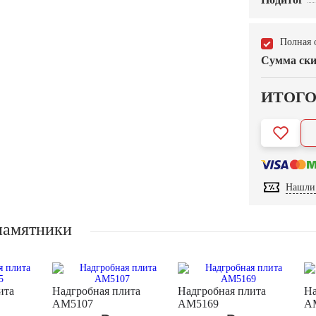
Полная 
Сумма ски
ИТОГ
Нашли 
памятники
ита
Надгробная плита
Надгробная плита
На
AM5107
AM5169
A