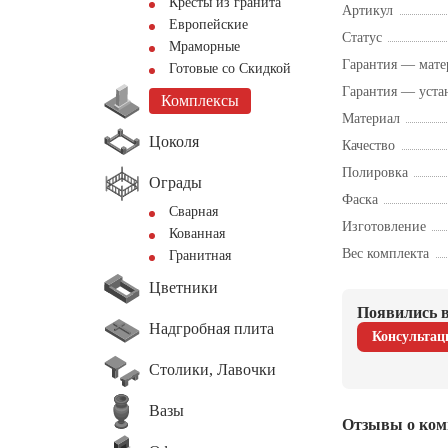
Кресты из гранита
Артикул
Европейские
Статус
Мраморные
Гарантия — мате
Готовые со Скидкой
Гарантия — уста
Комплексы
Материал
Цоколя
Качество
Полировка
Ограды
Фаска
Сварная
Изготовление
Кованная
Вес комплекта
Гранитная
Цветники
Появились в
Надгробная плита
Консультац
Столики, Лавочки
Вазы
Отзывы о ком