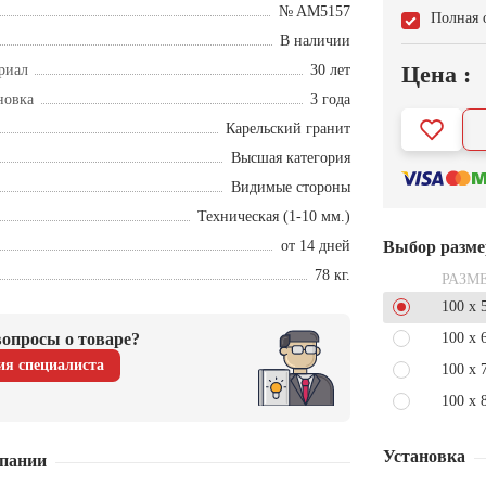
№ AM5157
Полная 
В наличии
Цена :
риал
30 лет
новка
3 года
Карельский гранит
Высшая категория
Видимые стороны
Техническая (1-10 мм.)
от 14 дней
Выбор разме
78 кг.
РАЗМ
100 x 
опросы о товаре?
100 x 
ия специалиста
100 x 
100 x 
Установка
пании