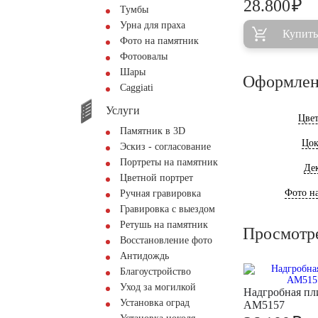
₽
28.800
Тумбы
Урна для праха
Купить
Фото на памятник
Фотоовалы
Шары
Оформлен
Сaggiati
Услуги
Цве
Памятник в 3D
Цок
Эскиз - согласование
Портреты на памятник
Де
Цветной портрет
Фото на
Ручная гравировка
Гравировка с выездом
Ретушь на памятник
Просмотр
Восстановление фото
Антидождь
Благоустройство
Уход за могилкой
Надгробная пл
Установка оград
AM5157