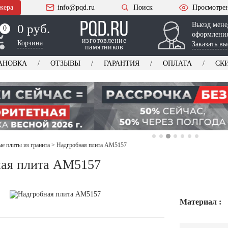
жера
info@pqd.ru
Поиск
Просмотре
Выезд мене
0 руб.
0
0
оформления
изготовление
Корзина
Заказать вы
памятников
АНОВКА
ОТЗЫВЫ
ГАРАНТИЯ
ОПЛАТА
СК
е плиты из гранита
>
Надгробная плита AM5157
ая плита AM5157
Материал :