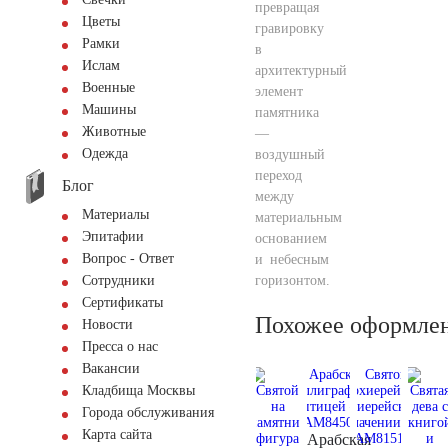
превращая
Цветы
гравировку
Рамки
в
Ислам
архитектурный
Военные
элемент
Машины
памятника
Животные
—
Одежда
воздушный
переход
Блог
между
Материалы
материальным
Эпитафии
основанием
Вопрос - Ответ
и небесным
горизонтом.
Сотрудники
Сертификаты
Похожее оформле
Новости
Пресса о нас
Вакансии
Кладбища Москвы
Города обслуживания
Карта сайта
Арабская