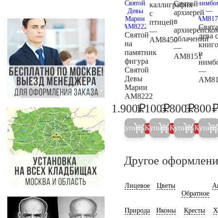
Святой
каллиграфия
архиерей
с
в
птицей
Свята
архиерейско
—
Святой
дева 
облачении
AM8450
на
книг
—
памятник
и
AM8151
фигура
нимб
Святой
—
Девы
AM81
Марии
AM8222
₽
₽
₽
1.900
1.100
3.800
3.800
2.000
1.200
4.000
Купить
Купить
Купить
Купит
5%
5%
5%
Другое оформлени
Лицевое
Цветы
А
Обратное
Природа
Иконы
Кресты
Х