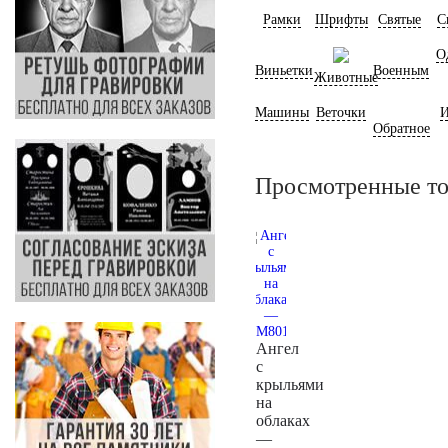
Рамки
Шрифты
Святые
С
О
Виньетки
Военным
Животные
Машины
Веточки
И
Обратное
Просмотренные т
Ангел
с
крыльями
на
облаках
—