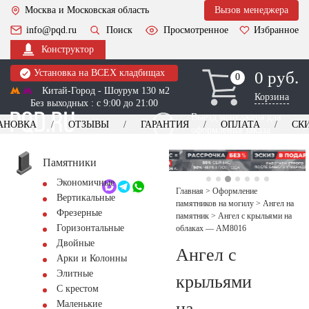
Москва и Московская область
Вызов менеджера
info@pqd.ru
Поиск
Просмотренное
Избранное
Конструктор
Установка на ВСЕХ кладбищах
0 руб.
0
0
Китай-Город - Шоурум 130 м2
Корзина
Без выходных : с 9:00 до 21:00
Выезд менеджера для
АНОВКА
ОТЗЫВЫ
ГАРАНТИЯ
ОПЛАТА
СК
оформления заказа
изготовление
Заказать выезд
памятников
+7 (495) 518-44-23
Памятники
Экономичные
Обратный звонок
Главная
>
Оформление
Вертикальные
памятников на могилу
>
Ангел на
Фрезерные
памятник
>
Ангел с крыльями на
Горизонтальные
облаках — AM8016
Двойные
Ангел с
Арки и Колонны
Элитные
крыльями
С крестом
на
Маленькие