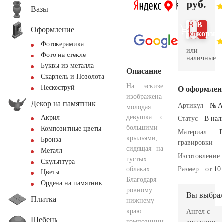
руб.
Вазы
В 1
В
Оформление
клик
корзин
Фотокерамика
или
Фото на стекле
наличные.
Буквы из металла
Описание
Скарпель и Позолота
На эскизе
Пескоструй
О оформлен
изображена
Декор на памятник
Артикул
№ A
молодая
девушка с
Акрил
Статус
В на
большими
Композитные цветы
Материал
крыльями,
Бронза
гравировки
сидящая на
Металл
Изготовление
густых
Скульптура
облаках.
Размер
от 10
Цветы
Благодаря
Ордена на памятник
ровному
Вы выбра
Плитка
нижнему
краю
Ангел с
Щебень
композиции
крыльями