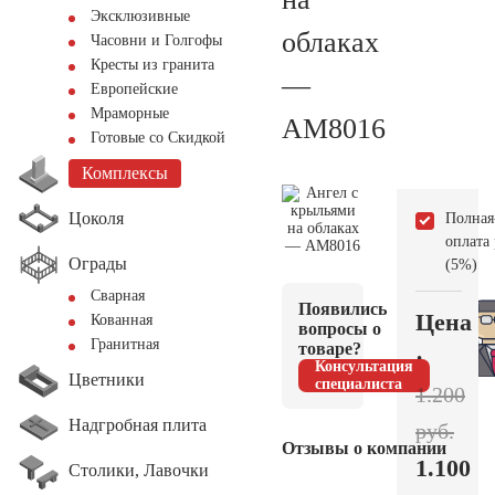
Эксклюзивные
облаках
Часовни и Голгофы
Кресты из гранита
—
Европейские
Мраморные
AM8016
Готовые со Скидкой
Комплексы
Цоколя
Полная
оплата
Ограды
(5%)
Сварная
Появились
Цена
Кованная
вопросы о
Гранитная
товаре?
:
Консультация
Цветники
специалиста
1.200
Надгробная плита
руб.
Отзывы о компании
1.100
Столики, Лавочки