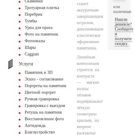
Скамейки
станет
или
Тротуарная плитка
аккуратным
наличные.
Поребрик
завершающим
Нашли
Тумбы
штрихом,
дешевле?
Урна для праха
дополняющим
Сообщите
и
Фото на памятник
классическое
получите
Фотоовалы
оформление
скидку.
Шары
памятника.
Сaggiati
Линейная
Услуги
композиция
строится на
Памятник в 3D
контрасте
Эскиз - согласование
— мягкие
Портреты на памятник
волны
Цветной портрет
облаков
Ручная гравировка
подчёркивают
Гравировка с выездом
чёткую
Ретушь на памятник
геометрию
Восстановление фото
крыльев, их
Антидождь
веерное
Благоустройство
раскрытие