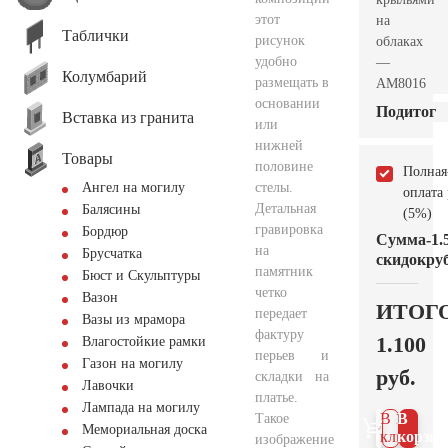
этот
на
Таблички
рисунок
облаках
удобно
—
Колумбарий
размещать в
AM8016
основании
Подитог
Вставка из гранита
или
нижней
Товары
половине
Полная
стелы.
Ангел на могилу
оплата
Детальная
Балясины
(5%)
гравировка
Бордюр
Сумма
-1.
на
Брусчатка
скидок
руб
памятник
Бюст и Скульптуры
четко
Вазон
ИТОГ
передает
Вазы из мрамора
фактуру
1.100
Влагостойкие рамки
перьев и
Газон на могилу
руб.
складки на
Лавочки
платье.
Лампада на могилу
В 1
В
Такое
Мемориальная доска
клик
корзин
изображение