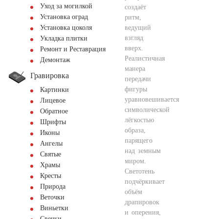
Уход за могилкой
создаёт
Установка оград
ритм,
ведущий
Установка цоколя
взгляд
Укладка плитки
вверх.
Ремонт и Реставрация
Реалистичная
Демонтаж
манера
Гравировка
передачи
фигуры
Картинки
уравновешивается
Лицевое
символической
Обратное
лёгкостью
Шрифты
образа,
Иконы
парящего
Ангелы
над земным
Святые
миром.
Храмы
Светотень
Кресты
подчёркивает
Природа
объём
Веточки
драпировок
Виньетки
и оперения,
Свечки