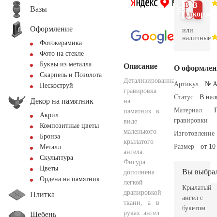
В 1
В
Вазы
клик
корзин
Оформление
или
наличные.
Фотокерамика
Фото на стекле
Буквы из металла
Описание
О оформлен
Скарпель и Позолота
Детализированная
Артикул
№ A
Пескоструй
гравировка
Статус
В на
Декор на памятник
на
Материал
памятник в
Акрил
гравировки
виде
Композитные цветы
маленького
Изготовление
Бронза
крылатого
Размер
от 10
Металл
ангела.
Скульптура
Фигура
Цветы
Вы выбра
дополнена
Ордена на памятник
легкой
Крылатый
драпировкой
Плитка
ангел с
ткани, а в
букетом
руках ангел
Щебень