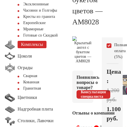
Эксклюзивные
цветов —
Часовни и Голгофы
Кресты из гранита
AM8028
Европейские
Мраморные
Готовые со Скидкой
Комплексы
Полная
оплата
Цоколя
(5%)
Ограды
Цена
Сварная
Появились
:
вопросы о
Кованная
товаре?
Гранитная
1.200
Консультация
специалиста
Цветники
руб.
1.100
Надгробная плита
Отзывы о компании
руб.
Столики, Лавочки