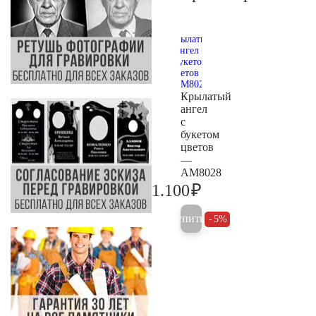
Крылатый
ангел
с
букетом
цветов
—
AM8028
₽
1.100
1.200
Купить
5%