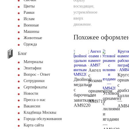
образу
восходящее,
Цветы
устремлённое
Рамки
вверх
Ислам
движение.
Военные
Машины
Похожее оформле
Животные
Одежда
Блог
Материалы
Эпитафии
Ангел
Круг
Вопрос - Ответ
с
Двойной
орна
розами
Сотрудники
медальон
с
и
Сертификаты
с
арабс
орнаментом
Угловой
Новости
барочными
калл
—
орнамент
завитками
Пресса о нас
—
AM9719
с
AM9220
AM84
Вакансии
лилиями
Кладбища Москвы
и
ягодами
Города обслуживания
—
Карта сайта