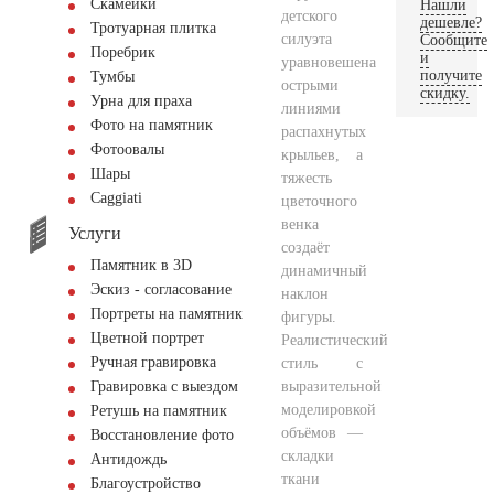
Скамейки
Нашли
детского
дешевле?
Тротуарная плитка
силуэта
Сообщите
Поребрик
и
уравновешена
получите
Тумбы
острыми
скидку.
Урна для праха
линиями
Фото на памятник
распахнутых
Фотоовалы
крыльев, а
Шары
тяжесть
Сaggiati
цветочного
венка
Услуги
создаёт
Памятник в 3D
динамичный
Эскиз - согласование
наклон
Портреты на памятник
фигуры.
Цветной портрет
Реалистический
Ручная гравировка
стиль с
выразительной
Гравировка с выездом
моделировкой
Ретушь на памятник
объёмов —
Восстановление фото
складки
Антидождь
ткани
Благоустройство