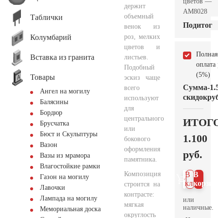
цветов —
держит
AM8028
объемный
Таблички
Подитог
венок из
Колумбарий
роз, мелких
цветов и
Полная
Вставка из гранита
листьев.
оплата
Подобный
(5%)
Товары
эскиз чаще
Сумма
-1.
всего
Ангел на могилу
скидок
руб
используют
Балясины
для
Бордюр
центрального
ИТОГ
Брусчатка
или
Бюст и Скульптуры
1.100
бокового
Вазон
оформления
руб.
Вазы из мрамора
памятника.
Влагостойкие рамки
Композиция
В 1
В
Газон на могилу
клик
корзин
строится на
Лавочки
контрасте:
Лампада на могилу
или
мягкая
наличные.
Мемориальная доска
округлость