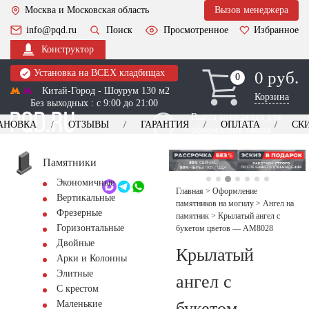
Москва и Московская область
Вызов менеджера
info@pqd.ru
Поиск
Просмотренное
Избранное
Конструктор
Установка на ВСЕХ кладбищах
0 руб.
0
0
Китай-Город - Шоурум 130 м2
Корзина
Без выходных : с 9:00 до 21:00
Выезд менеджера для
АНОВКА
ОТЗЫВЫ
ГАРАНТИЯ
ОПЛАТА
СК
оформления заказа
изготовление
Заказать выезд
памятников
+7 (495) 518-44-23
Памятники
Экономичные
Обратный звонок
Главная
>
Оформление
Вертикальные
памятников на могилу
>
Ангел на
Фрезерные
памятник
>
Крылатый ангел с
Горизонтальные
букетом цветов — AM8028
Двойные
Крылатый
Арки и Колонны
Элитные
ангел с
С крестом
букетом
Маленькие