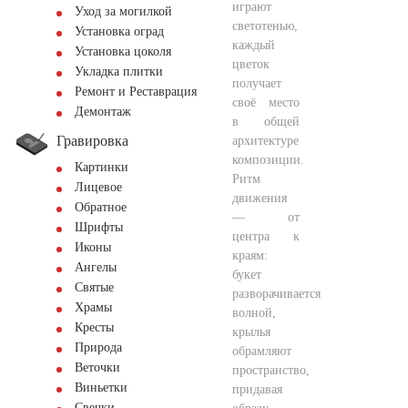
играют
Уход за могилкой
светотенью,
Установка оград
каждый
Установка цоколя
цветок
Укладка плитки
получает
Ремонт и Реставрация
своё место
Демонтаж
в общей
Гравировка
архитектуре
композиции.
Картинки
Ритм
Лицевое
движения
Обратное
— от
Шрифты
центра к
Иконы
краям:
Ангелы
букет
Святые
разворачивается
Храмы
волной,
Кресты
крылья
Природа
обрамляют
Веточки
пространство,
Виньетки
придавая
Свечки