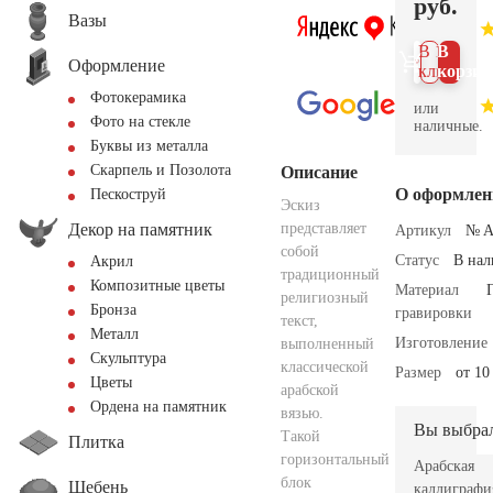
руб.
Вазы
В 1
В
Оформление
клик
корзин
Фотокерамика
или
Фото на стекле
наличные.
Буквы из металла
Скарпель и Позолота
Описание
О оформлен
Пескоструй
Эскиз
Декор на памятник
представляет
Артикул
№ A
собой
Статус
В на
Акрил
традиционный
Композитные цветы
Материал
религиозный
Бронза
гравировки
текст,
Металл
Изготовление
выполненный
Скульптура
классической
Размер
от 10
Цветы
арабской
Ордена на памятник
вязью.
Вы выбра
Такой
Плитка
горизонтальный
Арабская
блок
Щебень
каллиграфи