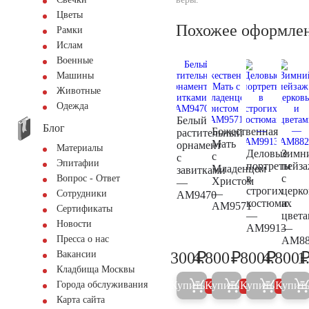
Цветы
Похожее оформле
Рамки
Ислам
Военные
Машины
Животные
Одежда
Белый
Блог
Божественная
растительный
Мать
орнамент
Материалы
Деловые
Зимн
с
с
Эпитафии
портреты
пейз
Младенцем
завитками
в
с
Вопрос - Ответ
Христом
—
строгих
церк
—
Сотрудники
AM9470
костюмах
и
AM9571
Сертификаты
—
цвет
Новости
AM9913
—
Пресса о нас
AM88
₽
₽
₽
300
4.800
800
4.800
1
Вакансии
300
5.000
800
Кладбища Москвы
Купить
Купить
Купить
Купит
Города обслуживания
5%
5%
5%
Карта сайта