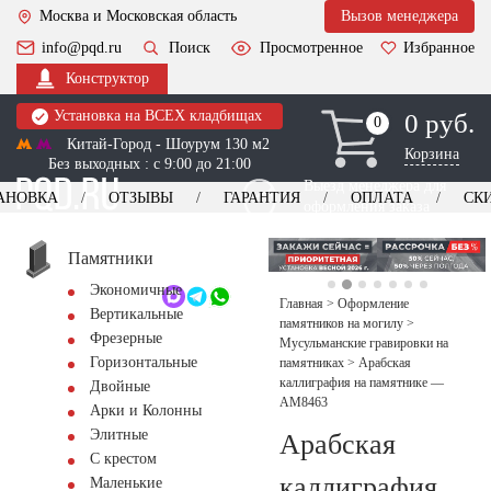
Москва и Московская область
Вызов менеджера
info@pqd.ru
Поиск
Просмотренное
Избранное
Конструктор
Установка на ВСЕХ кладбищах
0 руб.
0
0
Китай-Город - Шоурум 130 м2
Корзина
Без выходных : с 9:00 до 21:00
Выезд менеджера для
АНОВКА
ОТЗЫВЫ
ГАРАНТИЯ
ОПЛАТА
СК
оформления заказа
изготовление
Заказать выезд
памятников
+7 (495) 518-44-23
Памятники
Экономичные
Обратный звонок
Главная
>
Оформление
Вертикальные
памятников на могилу
>
Фрезерные
Мусульманские гравировки на
Горизонтальные
памятниках
>
Арабская
каллиграфия на памятнике —
Двойные
AM8463
Арки и Колонны
Элитные
Арабская
С крестом
каллиграфия
Маленькие