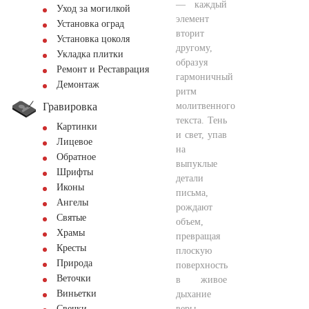
— каждый
Уход за могилкой
элемент
Установка оград
вторит
Установка цоколя
другому,
Укладка плитки
образуя
Ремонт и Реставрация
гармоничный
Демонтаж
ритм
Гравировка
молитвенного
текста. Тень
Картинки
и свет, упав
Лицевое
на
Обратное
выпуклые
Шрифты
детали
Иконы
письма,
Ангелы
рождают
Святые
объем,
Храмы
превращая
Кресты
плоскую
Природа
поверхность
Веточки
в живое
Виньетки
дыхание
веры.
Свечки