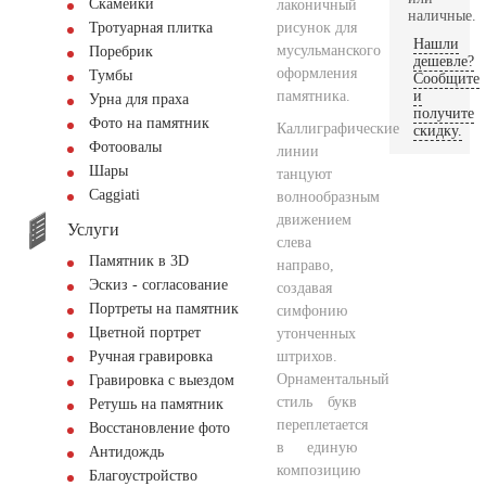
Скамейки
лаконичный
наличные.
рисунок для
Тротуарная плитка
Нашли
мусульманского
Поребрик
дешевле?
оформления
Тумбы
Сообщите
памятника.
и
Урна для праха
получите
Фото на памятник
Каллиграфические
скидку.
Фотоовалы
линии
Шары
танцуют
Сaggiati
волнообразным
движением
Услуги
слева
Памятник в 3D
направо,
Эскиз - согласование
создавая
Портреты на памятник
симфонию
Цветной портрет
утонченных
штрихов.
Ручная гравировка
Орнаментальный
Гравировка с выездом
стиль букв
Ретушь на памятник
переплетается
Восстановление фото
в единую
Антидождь
композицию
Благоустройство