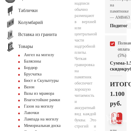
надписи
на
обычно
Таблички
памятнике
размещают
— AM8463
в верхней
Колумбарий
Подитог
или
Вставка из гранита
центральной
части
Полная
Товары
надгробной
оплата
плиты.
Ангел на могилу
(5%)
Четкая
Балясины
Сумма
-1.
гравировка
Бордюр
скидок
руб
на
Брусчатка
памятник
Бюст и Скульптуры
ИТОГ
обеспечит
Вазон
хорошую
1.100
Вазы из мрамора
читаемость
Влагостойкие рамки
и
руб.
Газон на могилу
аккуратный
Лавочки
вид каждой
В 1
В
Лампада на могилу
буквы. Это
клик
корзин
Мемориальная доска
строгий и
или