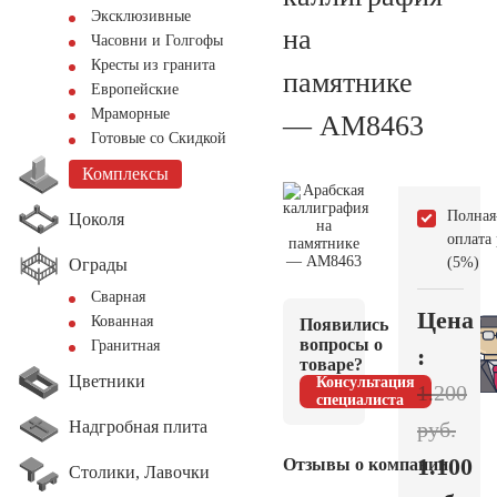
Эксклюзивные
на
Часовни и Голгофы
Кресты из гранита
памятнике
Европейские
Мраморные
— AM8463
Готовые со Скидкой
Комплексы
Полная
Цоколя
оплата
(5%)
Ограды
Сварная
Цена
Кованная
Появились
вопросы о
Гранитная
:
товаре?
Цветники
Консультация
1.200
специалиста
Надгробная плита
руб.
1.100
Отзывы о компании
Столики, Лавочки