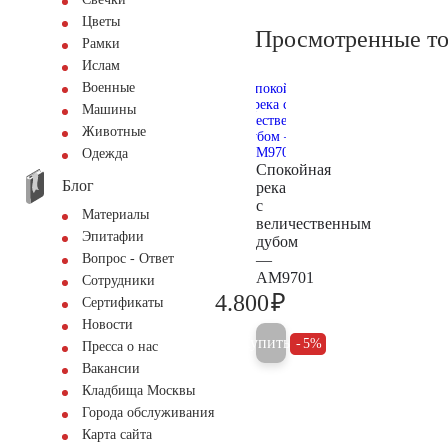
Цветы
Просмотренные т
Рамки
Ислам
Военные
Машины
Животные
Одежда
Спокойная
Блог
река
с
Материалы
величественным
Эпитафии
дубом
—
Вопрос - Ответ
AM9701
Сотрудники
₽
4.800
Сертификаты
5.000
Новости
Купить
5%
Пресса о нас
Вакансии
Кладбища Москвы
Города обслуживания
Карта сайта