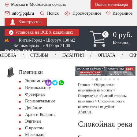
Москва и Московская область
Вызов менеджера
info@pqd.ru
Поиск
Просмотренное
Избранное
Конструктор
Установка на ВСЕХ кладбищах
0 руб.
0
0
Китай-Город - Шоурум 130 м2
Корзина
Без выходных : с 9:00 до 21:00
Выезд менеджера для
АНОВКА
ОТЗЫВЫ
ГАРАНТИЯ
ОПЛАТА
СК
оформления заказа
изготовление
Заказать выезд
памятников
+7 (495) 518-44-23
Памятники
Экономичные
Обратный звонок
Главная
>
Оформление
Вертикальные
памятников на могилу
>
Фрезерные
Оформление обратной стороны
Горизонтальные
памятника
>
Спокойная река с
величественным дубом —
Двойные
AM9701
Арки и Колонны
Элитные
Спокойная река
С крестом
с
Маленькие