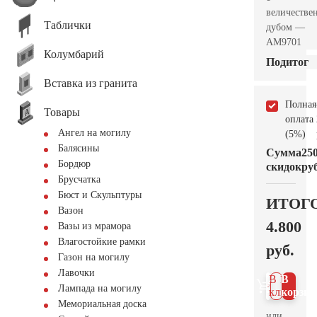
величестве
Таблички
дубом —
AM9701
Колумбарий
Подитог
Вставка из гранита
Полная
Товары
оплата
Ангел на могилу
(5%)
Балясины
Сумма
25
Бордюр
скидок
руб
Брусчатка
Бюст и Скульптуры
ИТОГ
Вазон
4.800
Вазы из мрамора
Влагостойкие рамки
руб.
Газон на могилу
Лавочки
В 1
В
Лампада на могилу
клик
корзин
Мемориальная доска
или