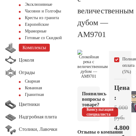
Эксклюзивные
величественным
Часовни и Голгофы
Кресты из гранита
дубом —
Европейские
Мраморные
AM9701
Готовые со Скидкой
Комплексы
Полная
Цоколя
оплата
(5%)
Ограды
Сварная
Цена
Кованная
Появились
Гранитная
:
вопросы о
Цветники
товаре?
5.000
Консультация
специалиста
Надгробная плита
руб.
4.800
Столики, Лавочки
Отзывы о компании