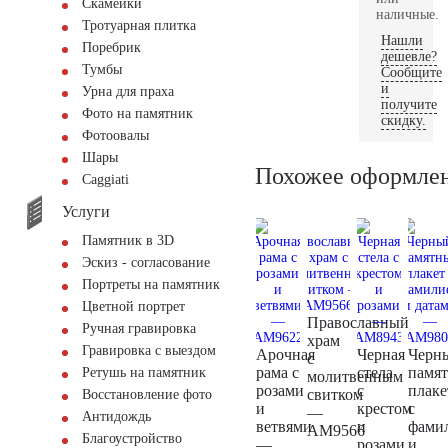
Скамейки
наличные.
Тротуарная плитка
Нашли
Поребрик
дешевле?
Тумбы
Сообщите
и
Урна для праха
получите
Фото на памятник
скидку.
Фотоовалы
Шары
Похожее оформле
Сaggiati
Услуги
Памятник в 3D
Эскиз - согласование
Портреты на памятник
Цветной портрет
Православный
Ручная гравировка
храм
Гравировка с выездом
Арочная
Черная
Черн
с
рама с
стела
памя
Ретушь на памятник
молитвенным
розами
с
плаке
свитком
Восстановление фото
и
крестом
с
—
Антидождь
ветвями
и
фами
AM9566
Благоустройство
—
розами
и