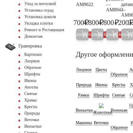
Уход за могилкой
AM9622
—
датам
AM8943
—
Установка оград
AM98
Установка цоколя
₽
₽
₽
700
4.800
4.800
200
3
700
5.000
5.000
Укладка плитки
Ремонт и Реставрация
Купить
Купить
Купить
Купит
5%
5%
5%
Демонтаж
Гравировка
Другое оформлени
Картинки
Лицевое
Обратное
Лицевое
Цветы
А
Шрифты
Обратное
Иконы
Природа
Иконы
Кресты
Х
Ангелы
Святые
Рамки
Шрифты
Святые
С
Храмы
О
Кресты
Виньетки
Военным
Животные
Природа
Веточки
Машины
Веточки
И
Виньетки
Обратное
Свечки