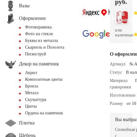
руб.
Вазы
В 1
В
Оформление
клик
корзин
Фотокерамика
или
Фото на стекле
наличные.
Буквы из металла
Скарпель и Позолота
О оформлен
Пескоструй
Декор на памятник
Артикул
№ A
Статус
В на
Акрил
Композитные цветы
Материал
Бронза
гравировки
Металл
Изготовление
Скульптура
Размер
от 10
Цветы
Ордена на памятник
Вы выбра
Плитка
Спокойная 
Щебень
с