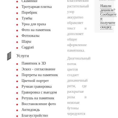
классический
Скамейки
Нашли
растительный
Тротуарная плитка
дешевле?
узор
Поребрик
Сообщите
аккуратно
Тумбы
и
обрамляет
получите
Урна для праха
скидку.
текст и
Фото на памятник
дополняет
Фотоовалы
общее
Шары
оформление
Сaggiati
памятника.
Услуги
Диагональный
Памятник в 3D
поток
Эскиз - согласование
цветов
создает
Портреты на памятник
динамичный
Цветной портрет
ритм, где
Ручная гравировка
раскрытые
Гравировка с выездом
розы и
Ретушь на памятник
нежные
Восстановление фото
бутоны
Антидождь
чередуются
Благоустройство