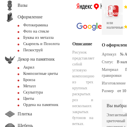
Вазы
В 1
В
клик
корзин
Оформление
или
Фотокерамика
наличные.
Фото на стекле
Буквы из металла
Описание
Скарпель и Позолота
О оформлен
Пескоструй
Рисунок
Артикул
№ A
представляет
Декор на памятник
Статус
В на
собой
Акрил
Материал
угловую
Композитные цветы
гравировки
композицию
Бронза
из трех
Изготовление
Металл
крупных
Размер
от 10
Скульптура
раскрытых
Цветы
роз и
Ордена на памятник
Вы выбра
нескольких
закрытых
Плитка
Элегантны
бутонов на
цветочный
ветках.
Щебень
орнамент с