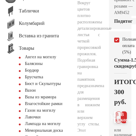
Вокруг
розами —
цветов
Таблички
AM9452
плотно
Подитог
расположены
Колумбарий
детализированные
листья с
Вставка из гранита
Полная
четкой
оплата
прорисовкой
Товары
(5%)
прожилок.
Ангел на могилу
Сумма
-1.
Подобная
Балясины
скидок
руб
гравировка
Бордюр
на
Брусчатка
памятник
ИТОГ
Бюст и Скульптуры
предназначена
300
Вазон
для
Вазы из мрамора
размещения
руб.
Влагостойкие рамки
в нижнем
Газон на могилу
или
В 1
В
Лавочки
верхнем
клик
корзин
Лампада на могилу
углу стелы.
или
Этот
Мемориальная доска
наличные.