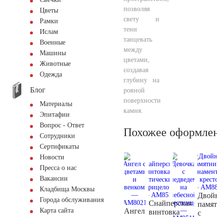
позволяя
Цветы
свету и
Рамки
тени
Ислам
танцевать
Военные
между
Машины
цветами,
Животные
создавая
Одежда
глубину на
Блог
ровной
поверхности
Материалы
камня.
Эпитафии
Вопрос - Ответ
Похожее оформле
Сотрудники
Сертификаты
Новости
Пресса о нас
Вакансии
Кладбища Москвы
Двой
Города обслуживания
Снайперская
памя
Ангел
Карта сайта
винтовка
с