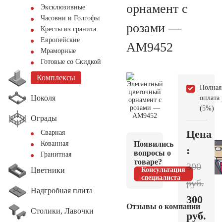
орнамент с
Эксклюзивные
Часовни и Голгофы
розами —
Кресты из гранита
Европейские
AM9452
Мраморные
Готовые со Скидкой
Комплексы
Полная
Цоколя
оплата
(5%)
Ограды
Цена
Сварная
Появились
Кованная
:
вопросы о
Гранитная
товаре?
300
Цветники
Консультация
специалиста
руб.
Надгробная плита
300
Отзывы о компании
Столики, Лавочки
руб.