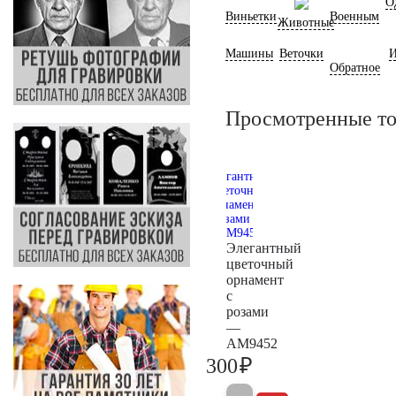
О
Виньетки
Военным
Животные
Машины
Веточки
И
Обратное
Просмотренные т
Элегантный
цветочный
орнамент
с
розами
—
AM9452
₽
300
300