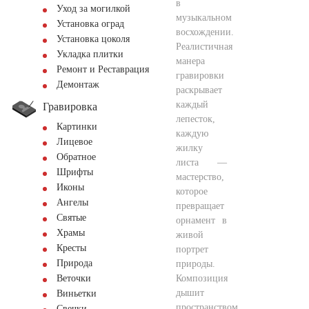
в
Уход за могилкой
музыкальном
Установка оград
восхождении.
Установка цоколя
Реалистичная
Укладка плитки
манера
Ремонт и Реставрация
гравировки
Демонтаж
раскрывает
каждый
Гравировка
лепесток,
Картинки
каждую
Лицевое
жилку
Обратное
листа —
Шрифты
мастерство,
Иконы
которое
Ангелы
превращает
Святые
орнамент в
Храмы
живой
Кресты
портрет
Природа
природы.
Композиция
Веточки
дышит
Виньетки
пространством,
Свечки