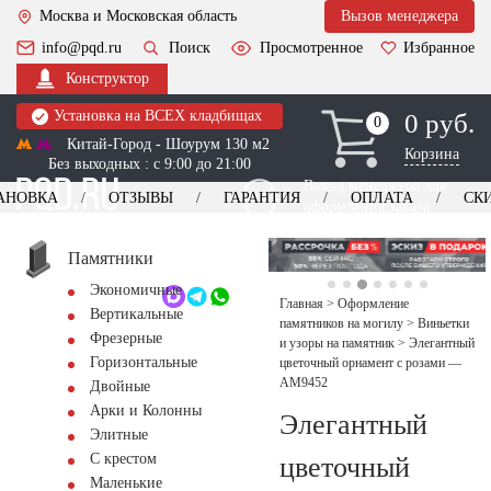
Москва и Московская область
Вызов менеджера
info@pqd.ru
Поиск
Просмотренное
Избранное
Конструктор
Установка на ВСЕХ кладбищах
0 руб.
0
0
Китай-Город - Шоурум 130 м2
Корзина
Без выходных : с 9:00 до 21:00
Выезд менеджера для
АНОВКА
ОТЗЫВЫ
ГАРАНТИЯ
ОПЛАТА
СК
оформления заказа
изготовление
Заказать выезд
памятников
+7 (495) 518-44-23
Памятники
Экономичные
Обратный звонок
Главная
>
Оформление
Вертикальные
памятников на могилу
>
Виньетки
Фрезерные
и узоры на памятник
>
Элегантный
Горизонтальные
цветочный орнамент с розами —
AM9452
Двойные
Арки и Колонны
Элегантный
Элитные
С крестом
цветочный
Маленькие