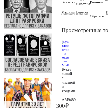
Виньетки
Военным
Животные
Машины
Веточки
И
Обратное
Просмотренные т
Букет
лилий
с
листвой
и
ягодами
—
AM9489
₽
300
300