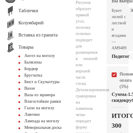
Вы выбра
Рисунок
образует
Таблички
Букет
3
прямой
лилий с
угол,
Колумбарий
листвой
поэтому
и
отлично
Вставка из гранита
ягодами
подходит
—
для
Товары
AM9489
размещения
Ангел на могилу
Подитог
в нижней
Балясины
или
Бордюр
верхней
Полная
Брусчатка
части
оплата
Бюст и Скульптуры
стелы.
(5%)
Вазон
Детализированная
Сумма
-1.
Вазы из мрамора
гравировка
скидок
руб
Влагостойкие рамки
на
Газон на могилу
памятник
ИТОГ
Лавочки
четко
передает
Лампада на могилу
300
форму
Мемориальная доска