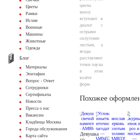
цветы
Цветы
внизу
Рамки
вступают в
Ислам
диалог с
Военные
острыми
Машины
силуэтами
Животные
листьев, а
Одежда
ягоды
Блог
расставляют
точки паузы
Материалы
в этом
Эпитафии
взлёте
Вопрос - Ответ
форм.
Сотрудники
Сертификаты
Похожее оформле
Новости
Пресса о нас
Вакансии
Кладбища Москвы
Города обслуживания
Девушка
Карта сайта
со