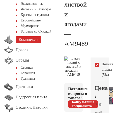
листвой
Эксклюзивные
Часовни и Голгофы
и
Кресты из гранита
Европейские
ягодами
Мраморные
Готовые со Скидкой
—
Комплексы
AM9489
Цоколя
Ограды
Полная
Сварная
оплата
Кованная
(5%)
Гранитная
Цветники
Цена
Появились
вопросы о
:
Надгробная плита
товаре?
Консультация
300
специалиста
Столики, Лавочки
руб.