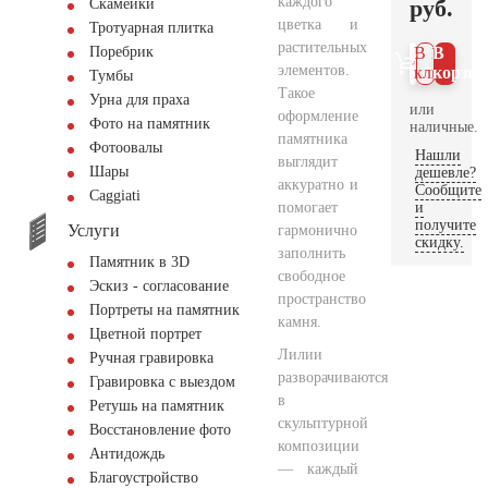
каждого
руб.
Скамейки
цветка и
Тротуарная плитка
растительных
Поребрик
В 1
В
элементов.
клик
корзин
Тумбы
Такое
Урна для праха
или
оформление
Фото на памятник
наличные.
памятника
Фотоовалы
Нашли
выглядит
Шары
дешевле?
аккуратно и
Сообщите
Сaggiati
помогает
и
получите
Услуги
гармонично
скидку.
заполнить
Памятник в 3D
свободное
Эскиз - согласование
пространство
Портреты на памятник
камня.
Цветной портрет
Лилии
Ручная гравировка
разворачиваются
Гравировка с выездом
в
Ретушь на памятник
скульптурной
Восстановление фото
композиции
Антидождь
— каждый
Благоустройство