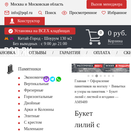
Москва и Московская область
Вызов менеджера
info@pqd.ru
Поиск
Просмотренное
Избранное
Конструктор
Установка на ВСЕХ кладбищах
0 руб.
0
0
Китай-Город - Шоурум 130 м2
Корзина
Без выходных : с 9:00 до 21:00
Выезд менеджера для
АНОВКА
ОТЗЫВЫ
ГАРАНТИЯ
ОПЛАТА
СК
оформления заказа
изготовление
Заказать выезд
памятников
+7 (495) 518-44-23
Памятники
Экономичные
Обратный звонок
Главная
>
Оформление
Вертикальные
памятников на могилу
>
Виньетки
Фрезерные
и узоры на памятник
>
Букет
Горизонтальные
лилий с листвой и ягодами —
AM9489
Двойные
Арки и Колонны
Букет
Элитные
С крестом
лилий с
Маленькие