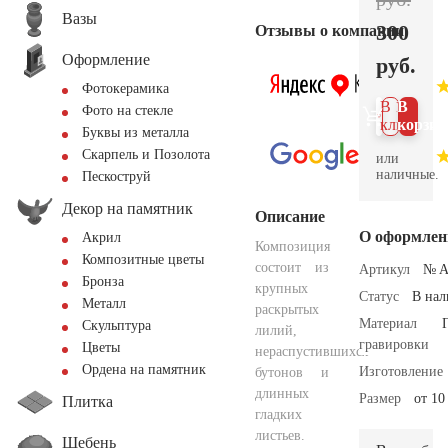
Вазы
300
Отзывы о компании
Оформление
руб.
Фотокерамика
В 1
В
Фото на стекле
клик
корзин
Буквы из металла
Скарпель и Позолота
или
наличные.
Пескоструй
Декор на памятник
Описание
О оформлен
Акрил
Композиция
Композитные цветы
состоит из
Артикул
№ A
Бронза
крупных
Статус
В на
Металл
раскрытых
Материал
Скульптура
лилий,
гравировки
Цветы
нераспустившихся
Ордена на памятник
Изготовление
бутонов и
длинных
Размер
от 10
Плитка
гладких
листьев.
Щебень