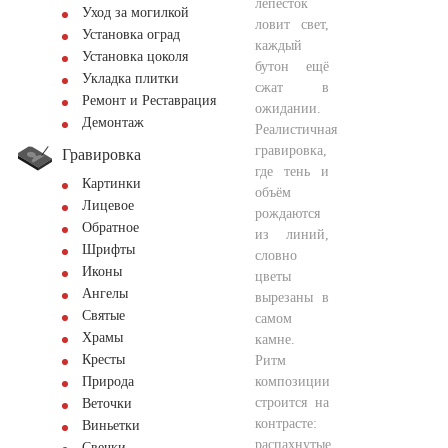
лепесток
Уход за могилкой
ловит свет,
Установка оград
каждый
Установка цоколя
бутон ещё
Укладка плитки
сжат в
Ремонт и Реставрация
ожидании.
Демонтаж
Реалистичная
гравировка,
Гравировка
где тень и
Картинки
объём
Лицевое
рождаются
Обратное
из линий,
Шрифты
словно
Иконы
цветы
Ангелы
вырезаны в
Святые
самом
Храмы
камне.
Кресты
Ритм
композиции
Природа
строится на
Веточки
контрасте:
Виньетки
распахнутые
Свечки