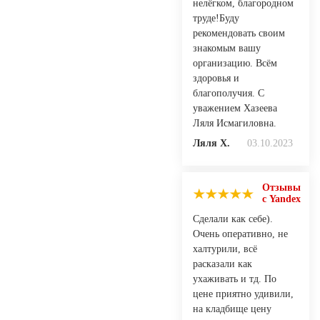
нелёгком, благородном
труде!Буду
рекомендовать своим
знакомым вашу
организацию. Всём
здоровья и
благополучия. С
уважением Хазеева
Ляля Исмагиловна.
Ляля Х.
03.10.2023
Отзывы
с Yandex
Сделали как себе).
Очень оперативно, не
халтурили, всё
расказали как
ухаживать и тд. По
цене приятно удивили,
на кладбище цену