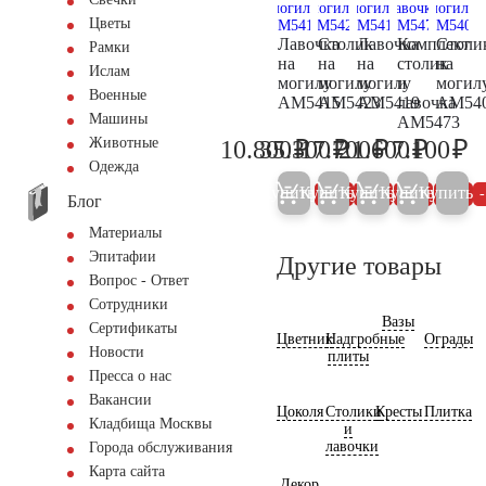
Цветы
Лавочка
Столик
Лавочка
Комплект
Столи
Рамки
на
на
на
столик
на
Ислам
могилу
могилу
могилу
и
могил
Военные
AM5415
AM5423
AM5419
лавочка
AM54
Машины
АМ5473
₽
₽
₽
₽
₽
Животные
10.800
35.300
17.700
21.600
7.100
11.400
37.200
18.600
22.700
7.
Одежда
Купить
Купить
Купить
Купить
Купить
5%
5%
5%
5%
Блог
Материалы
Эпитафии
Другие товары
Вопрос - Ответ
Сотрудники
Вазы
Сертификаты
Цветник
Надгробные
Ограды
Новости
плиты
Пресса о нас
Вакансии
Цоколя
Столики
Кресты
Плитка
Кладбища Москвы
и
лавочки
Города обслуживания
Карта сайта
Декор