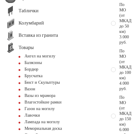
По
МО
Таблички
(от
МКАД
Колумбарий
до 50
км)
Вставка из гранита
3.000
руб.
Товары
По
Ангел на могилу
МО
(от
Балясины
МКАД
Бордюр
до 100
Брусчатка
км)
Бюст и Скульптуры
4.000
руб.
Вазон
Вазы из мрамора
По
Влагостойкие рамки
МО
(от
Газон на могилу
МКАД
Лавочки
до 150
Лампада на могилу
км)
Мемориальная доска
6.000