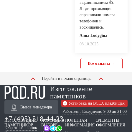
выравниванием 👍.
Люди проходящие
спрашивали номера
телефонов и
восхищались.
Anna Lodygina
08.10.2025
Все отзывы →
Перейти в начало страницы
Изготовление
памятников
Установка на ВСЕХ кладбищах
Вызов менеджера
Работаем : Ежедневно 9:00 до 21:00
+7 (495) 518-44-23
ИЗГОТОВЛЕНИЕ
ПОМОЩЬ В
ПОЛЕЗНАЯ
ЭЛЕМЕНТЫ
ПАМЯТНИКОВ
ВЫБОРЕ
ИНФОРМАЦИЯ
ОФОРМЛЕНИЯ
Обратный звонок