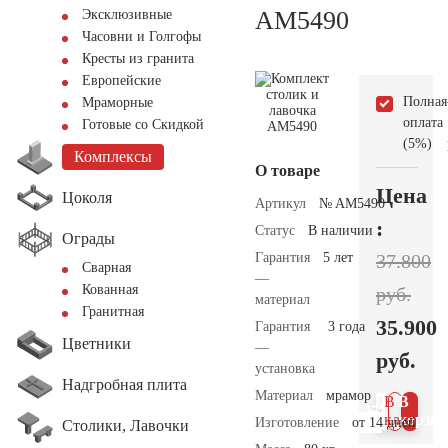
AM5490
Эксклюзивные
Часовни и Голгофы
Кресты из гранита
Европейские
Полная
Мраморные
оплата
Готовые со Скидкой
(5%)
Комплексы
О товаре
Цена
Цоколя
Артикул
№ AM5490
:
Статус
В наличии
Ограды
Гарантия
5 лет
37.800
Сварная
—
Кованная
руб.
материал
Гранитная
35.900
Гарантия
3 года
Цветники
—
руб.
установка
Надгробная плита
Материал
мрамор
В 1
В
клик
корзин
Изготовление
от 14 дней
Столики, Лавочки