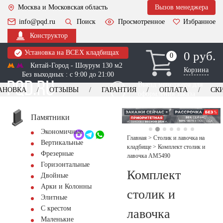
Москва и Московская область
Вызов менеджера
info@pqd.ru
Поиск
Просмотренное
Избранное
Конструктор
Установка на ВСЕХ кладбищах
0 руб.
0
0
Китай-Город - Шоурум 130 м2
Корзина
Без выходных : с 9:00 до 21:00
Выезд менеджера для
АНОВКА
ОТЗЫВЫ
ГАРАНТИЯ
ОПЛАТА
СК
оформления заказа
изготовление
Заказать выезд
памятников
+7 (495) 518-44-23
Памятники
Экономичные
Обратный звонок
Главная
>
Столик и лавочка на
Вертикальные
кладбище
>
Комплект столик и
Фрезерные
лавочка AM5490
Горизонтальные
Комплект
Двойные
Арки и Колонны
столик и
Элитные
С крестом
лавочка
Маленькие