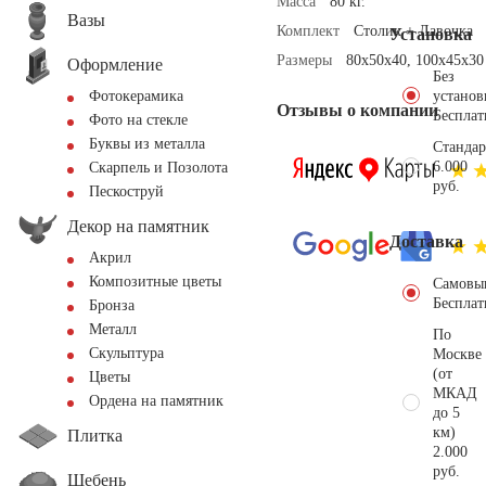
Масса
80 кг.
Вазы
Комплект
Столик + Лавочка
Установка
Размеры
80х50х40, 100х45х30
Оформление
Без
установ
Фотокерамика
Отзывы о компании
Бесплат
Фото на стекле
Буквы из металла
Стандар
6.000
Скарпель и Позолота
руб.
Пескоструй
Декор на памятник
Доставка
Акрил
Композитные цветы
Самовы
Бесплат
Бронза
Металл
По
Скульптура
Москве
(от
Цветы
МКАД
Ордена на памятник
до 5
км)
Плитка
2.000
руб.
Щебень