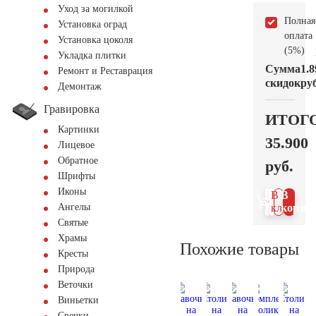
Уход за могилкой
Полная
Установка оград
оплата
Установка цоколя
(5%)
Укладка плитки
Сумма
1.8
Ремонт и Реставрация
скидок
руб
Демонтаж
Гравировка
ИТОГ
Картинки
35.900
Лицевое
Обратное
руб.
Шрифты
Иконы
В 1
В
Ангелы
клик
корзин
Святые
Храмы
Похожие товары
Кресты
Природа
Веточки
Виньетки
Свечки