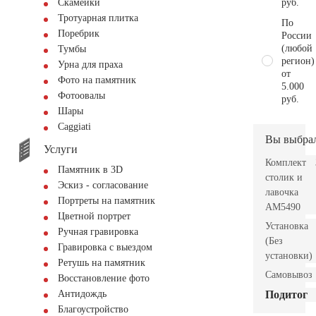
руб.
Скамейки
Тротуарная плитка
По
Поребрик
России
(любой
Тумбы
регион)
Урна для праха
от
Фото на памятник
5.000
Фотоовалы
руб.
Шары
Сaggiati
Вы выбра
Услуги
Комплект
Памятник в 3D
столик и
Эскиз - согласование
лавочка
Портреты на памятник
AM5490
Цветной портрет
Установка
Ручная гравировка
(Без
Гравировка с выездом
установки)
Ретушь на памятник
Самовывоз
Восстановление фото
Подитог
Антидождь
Благоустройство