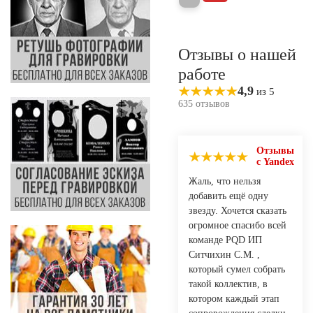
Отзывы о нашей
работе
4,9
из 5
635 отзывов
Отзывы
с Yandex
Жаль, что нельзя
добавить ещё одну
звезду. Хочется сказать
огромное спасибо всей
команде PQD ИП
Ситчихин С.М. ,
который сумел собрать
такой коллектив, в
котором каждый этап