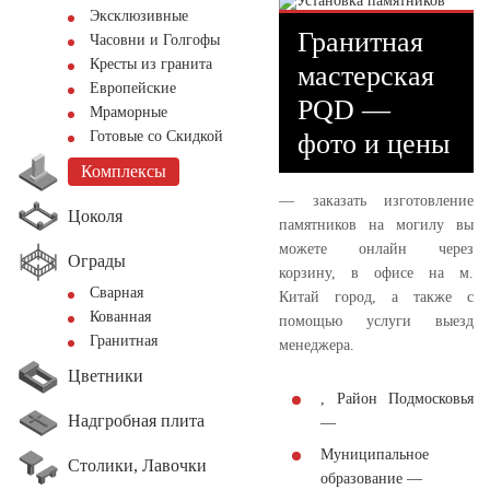
Эксклюзивные
Гранитная
Часовни и Голгофы
Кресты из гранита
мастерская
Европейские
PQD —
Мраморные
фото и цены
Готовые со Скидкой
Комплексы
— заказать изготовление
Цоколя
памятников на могилу вы
можете онлайн через
Ограды
корзину, в офисе на м.
Сварная
Китай город, а также с
Кованная
помощью услуги выезд
Гранитная
менеджера.
Цветники
, Район Подмосковья
Надгробная плита
—
Муниципальное
Столики, Лавочки
образование —