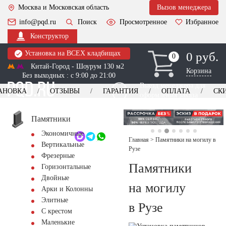
Москва и Московская область
Вызов менеджера
info@pqd.ru
Поиск
Просмотренное
Избранное
Конструктор
Установка на ВСЕХ кладбищах
0 руб.
0
0
Китай-Город - Шоурум 130 м2
Корзина
Без выходных : с 9:00 до 21:00
Выезд менеджера для
АНОВКА
ОТЗЫВЫ
ГАРАНТИЯ
ОПЛАТА
СК
оформления заказа
изготовление
Заказать выезд
памятников
+7 (495) 518-44-23
Памятники
Экономичные
Обратный звонок
Главная
>
Памятники на могилу в
Вертикальные
Рузе
Фрезерные
Памятники
Горизонтальные
Двойные
на могилу
Арки и Колонны
Элитные
в Рузе
С крестом
Маленькие