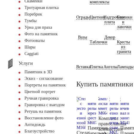
Скамейки
комплексы
Тротуарная плитка
Поребрик
Ограды
Цветник
Надгробная
Столики
Тумбы
плита
и
лавочки
Урна для праха
Фото на памятник
Вазы
Декор
Фотоовалы
Таблички
Кресты
из
Шары
гранита
Сaggiati
Услуги
Вставка
Плитка
Ангелы
Лампады
Памятник в 3D
Эскиз - согласование
Купить памятники
Портреты на памятник
Цветной портрет
Ручная гравировка
Гравировка с выездом
Ретушь на памятник
Комплекс
Восстановление фото
православная
Антидождь
Памятник
Памят
асимметрия
Благоустройство
Стела
барельеф
Плече