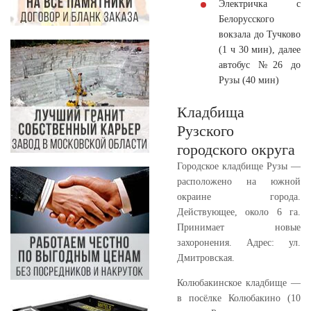
Электричка с
Белорусского
вокзала
до Тучково
(1 ч 30 мин), далее
автобус №26 до
Рузы (40 мин)
Кладбища
Рузского
городского округа
Городское кладбище Рузы
—
расположено на южной
окраине города.
Действующее, около 6 га.
Принимает новые
захоронения. Адрес: ул.
Дмитровская.
Колюбакинское кладбище
—
в посёлке Колюбакино (10