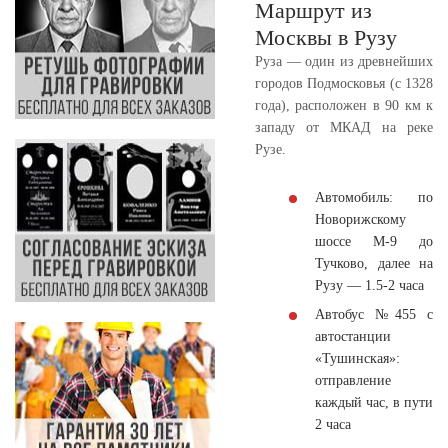
Маршрут из
Москвы в Рузу
Руза — один из древнейших
городов Подмосковья (с 1328
года), расположен в 90 км к
западу от МКАД на реке
Рузе.
Автомобиль:
по
Новорижскому
шоссе М-9 до
Тучково, далее на
Рузу — 1.5-2 часа
Автобус №455 с
автостанции
«Тушинская»:
отправление
каждый час, в пути
2 часа