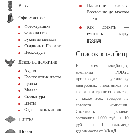
Вазы
Население — человек.
Расстояние до москвы
Оформление
— км.
Фотокерамика
Как доехать —
Фото на стекле
смотреть карту
Буквы из металла
проезда
Скарпель и Позолота
Список кладбищ
Пескоструй
Декор на памятник
На всех кладбищах,
Акрил
компания PQD.ru
Композитные цветы
производит установку
Бронза
надгробных памятников из
Металл
гранита и гранитополимера,
Скульптура
а также всех товаров из
Цветы
каталога компании.
Ордена на памятник
Стоимость доставки
составляет 1.000 руб. + 10
Плитка
руб за 1 километр
Щебень
удаленности от МКАД