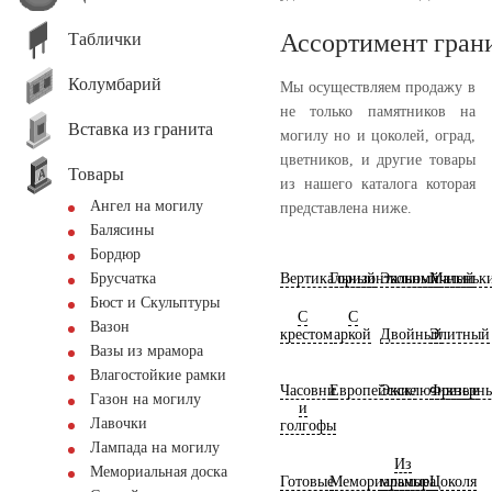
Ассортимент гран
Таблички
Колумбарий
Мы осуществляем продажу в
не только памятников на
Вставка из гранита
могилу но и цоколей, оград,
цветников, и другие товары
Товары
из нашего каталога которая
Ангел на могилу
представлена ниже.
Балясины
Бордюр
Вертикальный
Горизонтальный
Экономичный
Маленьк
Брусчатка
Бюст и Скульптуры
С
С
Вазон
крестом
аркой
Двойный
Элитный
Вазы из мрамора
Влагостойкие рамки
Часовни
Европейские
Эксклюзивные
Фрезерн
Газон на могилу
и
Лавочки
голгофы
Лампада на могилу
Из
Мемориальная доска
Готовые
Мемориальные
мрамора
Цоколя