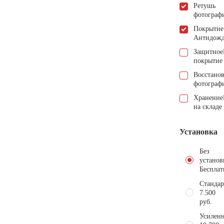
Ретушь
фотограф
Покрытие
Антидож
Защитное
покрытие
Восстано
фотограф
Хранение
на складе
Установка
Без
установ
Бесплат
Стандар
7.500
руб.
Усиленн