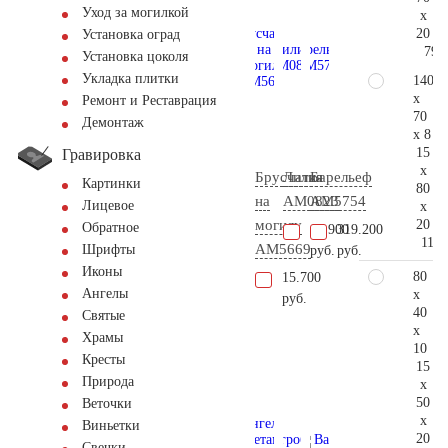
Уход за могилкой
x
20
Установка оград
79.
Установка цоколя
Укладка плитки
140
x
Ремонт и Реставрация
70
Демонтаж
x 8
15
Гравировка
x
Брусчатка
Лилия
Барельеф
Картинки
80
на
AM0823
AM5754
Лицевое
x
20
могилу
Обратное
13.900
319.200
117.
AM5669
Шрифты
руб.
руб.
Иконы
80
15.700
Ангелы
x
руб.
40
Святые
x
Храмы
10
Кресты
15
Природа
x
50
Веточки
x
Виньетки
20
Свечки