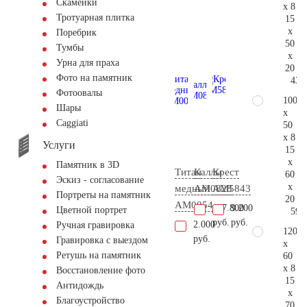
Скамейки
x 8
Тротуарная плитка
15
x
Поребрик
50
Тумбы
x
Урна для праха
20
Фото на памятник
43.
Фотоовалы
100
Шары
x
Сaggiati
50
x 8
Услуги
15
x
Памятник в 3D
Титан
Каллы
Крест
60
Эскиз - согласование
x
медный
AM0828
AM5843
Портреты на памятник
20
AM0054
127.800
9.200
Цветной портрет
59.
руб.
руб.
2.000
Ручная гравировка
120
руб.
Гравировка с выездом
x
Ретушь на памятник
60
x 8
Восстановление фото
15
Антидождь
x
Благоустройство
70