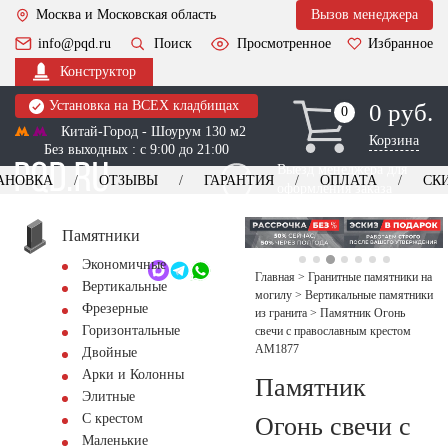
Москва и Московская область
Вызов менеджера
info@pqd.ru
Поиск
Просмотренное
Избранное
Конструктор
Установка на ВСЕХ кладбищах
0 руб.
0
0
Китай-Город - Шоурум 130 м2
Корзина
Без выходных : с 9:00 до 21:00
Выезд менеджера для
АНОВКА
ОТЗЫВЫ
ГАРАНТИЯ
ОПЛАТА
СК
оформления заказа
изготовление
Заказать выезд
памятников
+7 (495) 518-44-23
Памятники
Экономичные
Обратный звонок
Главная
>
Гранитные памятники на
Вертикальные
могилу
>
Вертикальные памятники
Фрезерные
из гранита
>
Памятник Огонь
Горизонтальные
свечи с православным крестом
AM1877
Двойные
Арки и Колонны
Памятник
Элитные
С крестом
Огонь свечи с
Маленькие