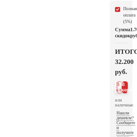
Полная
оплата
(5%)
Сумма
1.7
скидок
руб
ИТОГ
32.200
руб.
В 1
В
клик
корзин
или
наличные.
Нашли
дешевле?
Сообщите
и
получите