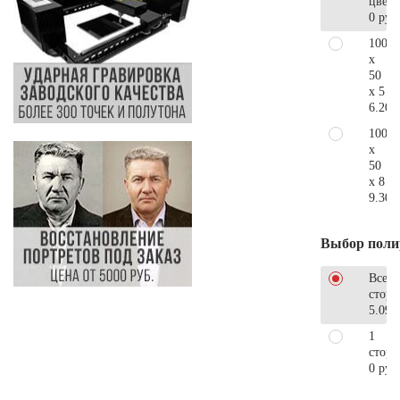
цветн
0 руб
100
x
50
x 5
6.200
100
x
50
x 8
9.300
Выбор поли
Все
стор
5.090
1
сторо
0 руб