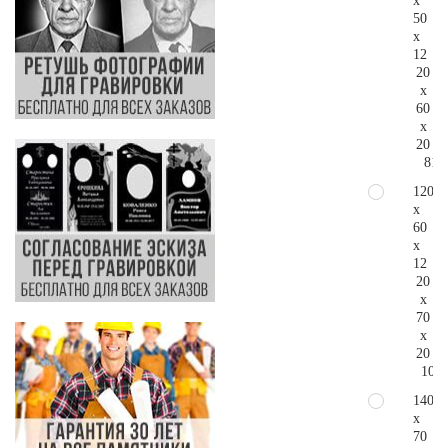
x
50
x
12
20
x
60
x
20
81.
120
x
60
x
12
20
x
70
x
20
107.
140
x
70