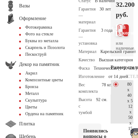
Статус
В наличии
32.200
Вазы
Гарантия
30 лет
руб.
—
Оформление
материал
В 1
В
Фотокерамика
Гарантия
3 года
клик
корзин
Фото на стекле
—
Буквы из металла
или
установка
Скарпель и Позолота
наличные.
Материал
Карельский гранит
Пескоструй
Качество
Высшая категория
Декор на памятник
Размер сте
Фаска
Техническая (1-10 мм.)
Акрил
СТЕ
Изготовление
от 14 дней
Композитные цветы
80
Вес
78 кг.
Бронза
x
комплекта
Металл
40
Высота
92 см.
Скульптура
x 5
с
12
Цветы
x
тумбой
Ордена на памятник
50
x
Плитка
15
Появились
33.
Щебень
вопросы о