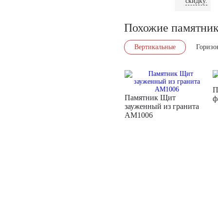
скидку.
Похожие памятни
Вертикальные
Горизо
П
Памятник Щит
ф
зауженный из гранита
AM1006