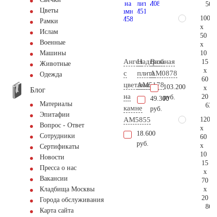
50.
Цветы
100
Рамки
x
Ислам
50
Военные
x
10
Машины
Ангел
Надгробная
Ваза
15
Животные
x
с
плита
AM0878
Одежда
60
цветами
AM5178
103.200
x
Блог
на
20
руб.
49.300
Материалы
63.
камне
руб.
Эпитафии
120
AM5855
Вопрос - Ответ
x
18.600
Сотрудники
60
руб.
x
Сертификаты
10
Новости
15
Пресса о нас
x
Вакансии
70
x
Кладбища Москвы
20
Города обслуживания
86.
Карта сайта