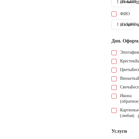
1 шт.
(Пескостр
4.500 
ФИО
1 шт.
(Скарпель
9.000 
Доп. Оформ
Эпитафия
Крестик
Б
Цветы
Бес
Виньетка
Свеча
Бес
Икона
(обратное
Картинка
(любая)
Услуги