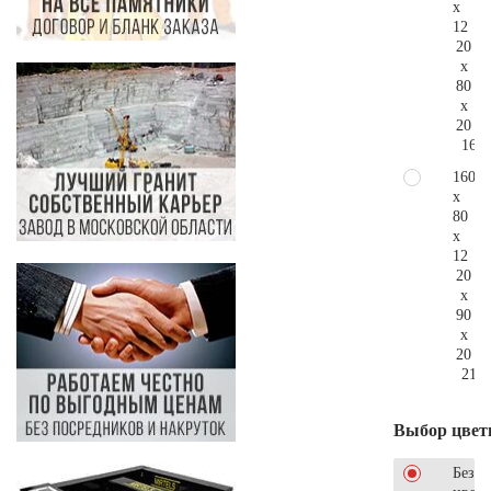
x
12
20
x
80
x
20
165.
160
x
80
x
12
20
x
90
x
20
219.
Выбор цвет
Без