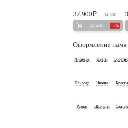
₽
32.900
34.600
Купить
5%
Оформление памя
Лицевое
Цветы
Обратно
Природа
Иконы
Кресты
Рамки
Шрифты
Святые