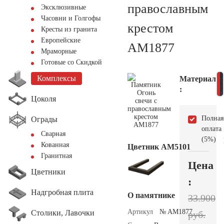
православным
Эксклюзивные
Часовни и Голгофы
крестом
Кресты из гранита
Европейские
AM1877
Мраморные
Готовые со Скидкой
Комплексы
Материал
:
Цоколя
Полная
Ограды
оплата
Сварная
(5%)
Кованная
Цветник АМ5101
Гранитная
Цена
Цветники
:
Надгробная плита
О памятнике
33.900
Артикул
№ AM1877
Столики, Лавочки
руб.