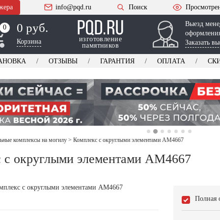
жера
info@pqd.ru
Поиск
Просмотре
Выезд мене
0 руб.
0
0
оформления
изготовление
Корзина
Заказать вы
памятников
АНОВКА
ОТЗЫВЫ
ГАРАНТИЯ
ОПЛАТА
СК
ьные комплексы на могилу
>
Комплекс с округлыми элементами AM4667
 с округлыми элементами AM4667
Полная 