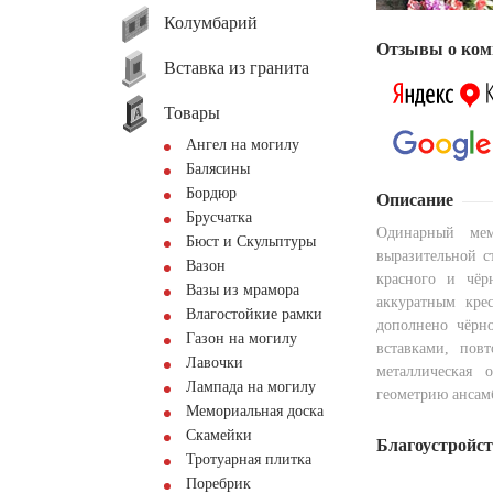
Колумбарий
Отзывы о ком
Вставка из гранита
Товары
Ангел на могилу
Балясины
Бордюр
Описание
Брусчатка
Одинарный мем
Бюст и Скульптуры
выразительной с
Вазон
красного и чёр
Вазы из мрамора
аккуратным кре
Влагостойкие рамки
дополнено чёрн
Газон на могилу
вставками, пов
Лавочки
металлическая 
Лампада на могилу
геометрию ансам
Мемориальная доска
Скамейки
Благоустройс
Тротуарная плитка
Поребрик