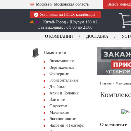
Москва и Московская область
Вызов менед
Установка на ВСЕХ кладбищах
Китай-Город - Шоурум 130 м2
Без выходных : с 9:00 до 21:00
О КОМПАНИИ
ДОСТАВКА
УСТ
Памятники
Экономичные
Вертикальные
Фрезерные
Горизонтальные
Главная
>
Мемориал
Двойные
Комплекс
Арки и Колонны
Элитные
С крестом
Маленькие
Эксклюзивные
О комплексе
Часовни и Голгофы