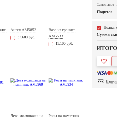
Самовывоз
Подитог
Полная 
алла
Ангел AM5852
Ваза из гранита
Сумма ски
AM5533
37.600 руб.
11.100 руб.
ИТОГ
Нашли 
Дева молящаяся на
Розы на памятник