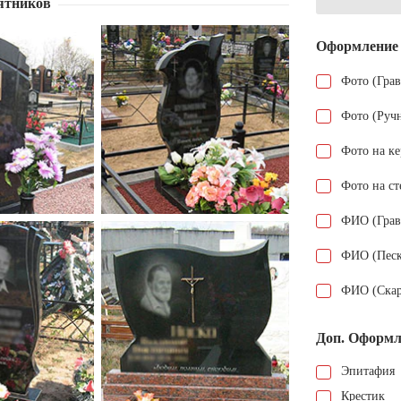
ятников
Оформление
Фото (Гра
Фото (Руч
Фото на к
Фото на ст
ФИО (Грав
ФИО (Песк
ФИО (Скар
Доп. Оформл
Эпитафия
Крестик