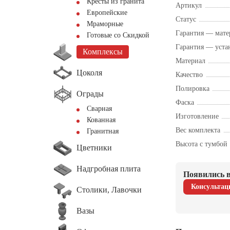
Кресты из гранита
Артикул
Европейские
Статус
Мраморные
Гарантия — мате
Готовые со Скидкой
Гарантия — уста
Комплексы
Материал
Цоколя
Качество
Полировка
Ограды
Фаска
Сварная
Изготовление
Кованная
Вес комплекта
Гранитная
Высота с тумбой
Цветники
Надгробная плита
Появились в
Консультац
Столики, Лавочки
Вазы