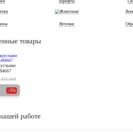
мки
Шрифты
Св
етки
Животные
Вое
ины
Веточки
Обр
енные товары
руглыми
M4667
435.600
5%
нашей работе