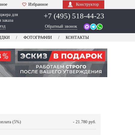
нное
Избранное
Конструктор
+7 (495) 518-44-23
джера для
 заказа
езд
Обратный звонок
ИДКИ
ФОТОГРАФИИ
КОНТАКТЫ
оплата (5%)
- 21.780 руб.