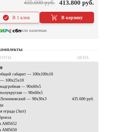
413.800 руб.
435.600 руб.
В 1 клик
В корзину
или наличные.
комплекты
ЕНТЫ
ЦЕНА
00
 общий габарит — 100х100х10
 — 100х25х10
 надгробная — 90х60х5
 полукруглая — 90х60х5
 Лезниковский — 90х30х3
435.600 руб.
да
я ограда (3шт)
бронза
а АМ5652
а АМ5650