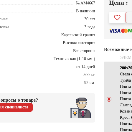
Цена :
№ AM4667
В наличии
риал
30 лет
новка
3 года
Карельский гранит
Высшая категория
Возможные 
Все стороны
ЭЛЕМ
Техническая (1-10 мм.)
от 14 дней
200х2
Стела
500 кг.
Тумба
92 см.
Плита
Плита
Плита
опросы о товаре?
Лампа
ия специалиста
Кована
Крест 
Плитк
Плитк