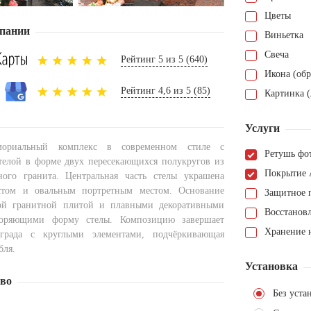
Цветы
пании
Виньетка
Свеча
Рейтинг 5 из 5 (640)
Икона (обр
Рейтинг 4,6 из 5 (85)
Картинка (
Услуги
ориальный комплекс в современном стиле с
Ретушь фо
телой в форме двух пересекающихся полукругов из
Покрытие 
ного гранита. Центральная часть стелы украшена
стом и овальным портретным местом. Основание
Защитное 
ой гранитной плитой и плавными декоративными
Восстанов
торяющими форму стелы. Композицию завершает
Хранение н
ограда с круглыми элементами, подчёркивающая
бля.
Установка
тво
Без уста