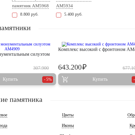
памятник AM5968
AM5934
8.800 руб.
5.400 руб.
памятники
Комплекс высокий с фронтоном AM
нументальным силуэтом
₽
643.200
307.900
677.1
Купить
Купить
5%
ие памятника
евое
Цветы
Обр
рода
Иконы
Кр