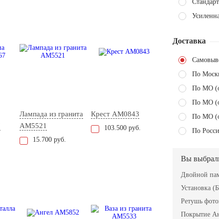
Стандарт
Усиленна
Доставка
Самовыв
По Моск
По МО (
По МО (
Лампада из гранита
Крест AM0843
По МО (
7
AM5521
103.500 руб.
По Росси
15.700 руб.
Вы выбрал
Двойной пам
Установка (Б
Ретушь фот
Покрытие А