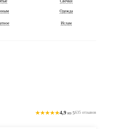
ятые
Свечки
нным
Одежда
атное
Ислам
4,9
635 отзывов
из 5