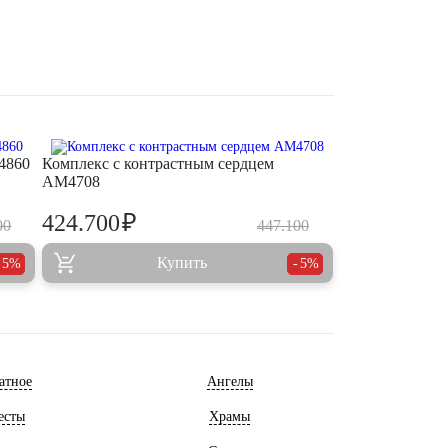
4860
Комплекс с контрастным сердцем
AM4708
₽
424.700
00
447.100
Купить
5%
5%
атное
Ангелы
есты
Храмы