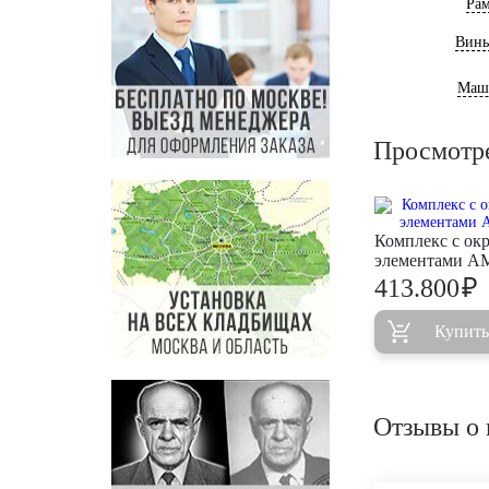
Ра
Винь
Маш
Просмотр
Комплекс с ок
элементами A
₽
413.800
Купить
Отзывы о 