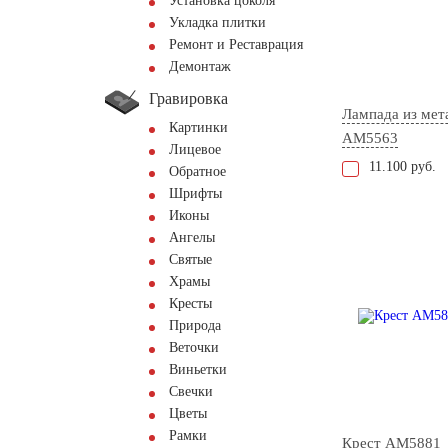
Установка цоколя
Укладка плитки
Ремонт и Реставрация
Демонтаж
Гравировка
Лампада из мет
Картинки
AM5563
Лицевое
11.100 руб.
Обратное
Шрифты
Иконы
Ангелы
Святые
Храмы
Кресты
Природа
Веточки
Виньетки
Свечки
Цветы
Рамки
Крест AM5881