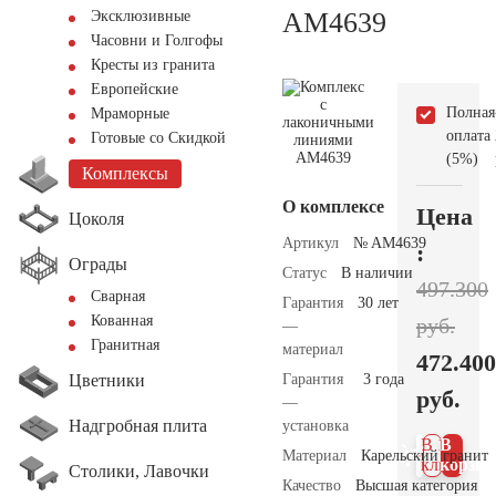
AM4639
Эксклюзивные
Часовни и Голгофы
Кресты из гранита
Европейские
Полная
Мраморные
оплата
Готовые со Скидкой
(5%)
Комплексы
О комплексе
Цена
Цоколя
Артикул
№ AM4639
:
Ограды
Статус
В наличии
497.300
Сварная
Гарантия
30 лет
Кованная
руб.
—
Гранитная
материал
472.400
Цветники
Гарантия
3 года
руб.
—
Надгробная плита
установка
В 1
В
Материал
Карельский гранит
клик
корзин
Столики, Лавочки
Качество
Высшая категория