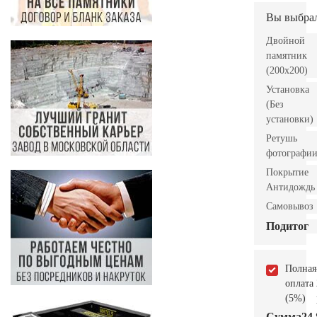
Вы выбра
Двойной
памятник
(200х200)
Установка
(Без
установки)
Ретушь
фотографи
Покрытие
Антидождь
Самовывоз
Подитог
Полная
оплата
(5%)
Сумма
24.