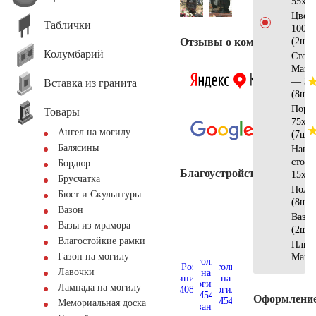
55х40
Цвет
Таблички
100х6
Отзывы о компании
(2шт)
Колумбарий
Стол
Манс
— 30
Вставка из гранита
(8шт)
Поре
Товары
75х20
Ангел на могилу
(7шт)
Балясины
Накла
стол
Бордюр
Благоустройство
15х15
Брусчатка
Полу
Бюст и Скульптуры
(8шт)
Вазон
Ваза
Вазы из мрамора
(2шт)
Влагостойкие рамки
Плит
Газон на могилу
Манс
Лавочки
Лампада на могилу
Оформлени
Мемориальная доска