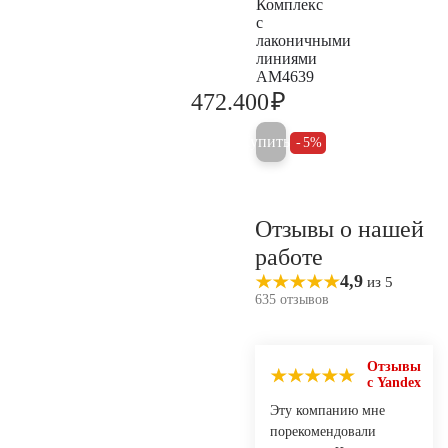
Комплекс
с
лаконичными
линиями
AM4639
₽
472.400
497.300
Купить
5%
Отзывы о нашей
работе
4,9
из 5
635 отзывов
Отзывы
с Yandex
Эту компанию мне
порекомендовали