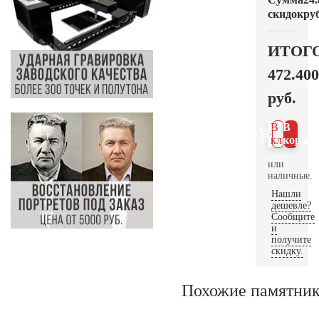
скидок
руб
ИТОГ
472.400
руб.
В 1
В
клик
корзин
или
наличные.
Нашли
дешевле?
Сообщите
и
получите
скидку.
Похожие памятни