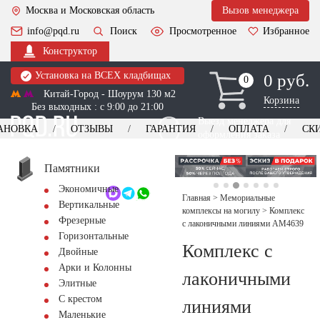
Москва и Московская область
Вызов менеджера
info@pqd.ru
Поиск
Просмотренное
Избранное
Конструктор
Установка на ВСЕХ кладбищах
0 руб.
0
0
Китай-Город - Шоурум 130 м2
Корзина
Без выходных : с 9:00 до 21:00
Выезд менеджера для
АНОВКА
ОТЗЫВЫ
ГАРАНТИЯ
ОПЛАТА
СК
оформления заказа
изготовление
Заказать выезд
памятников
+7 (495) 518-44-23
Памятники
Экономичные
Обратный звонок
Главная
>
Мемориальные
Вертикальные
комплексы на могилу
>
Комплекс
Фрезерные
с лаконичными линиями AM4639
Горизонтальные
Комплекс с
Двойные
Арки и Колонны
лаконичными
Элитные
С крестом
линиями
Маленькие