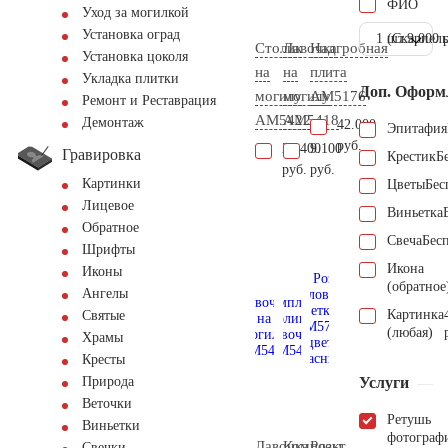
ФИО
Уход за могилкой
Установка оград
1 шт.
(Скарпель
9.000 
Столик
Лавочка
Надгробная
Установка цоколя
на
на
плита
Укладка плитки
Доп. Оформ
могилу
могилу
AM5176
Ремонт и Реставрация
AM5422
AM5418
Демонтаж
42.000
Эпитафия
руб.
27.400
9.100
Гравировка
Крестик
Б
руб.
руб.
Картинки
Цветы
Бес
Лицевое
Виньетка
Обратное
Свеча
Бес
Шрифты
Икона
Иконы
(обратное
Ангелы
Картинка
Святые
(любая)
Храмы
Кресты
Услуги
Природа
Веточки
Ретушь
Виньетки
фотограф
Лавочка
Комплект
Розы
Свечки