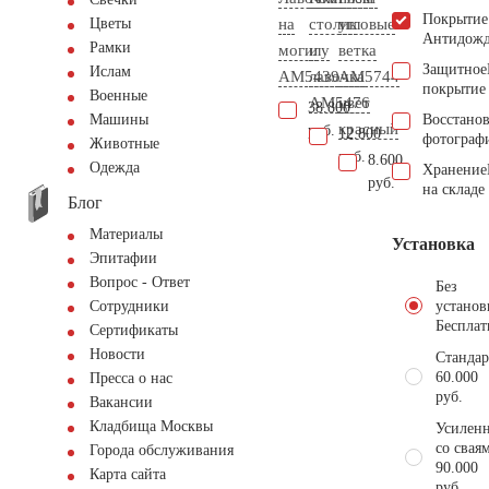
Покрытие
на
столик
угловые
Цветы
Антидож
Рамки
могилу
и
ветка
Защитное
Ислам
AM5439
лавочка
AM5744
покрытие
Военные
АМ5476
цвет
38.800
Восстано
Машины
красный
руб.
12.800
фотограф
Животные
руб.
8.600
Одежда
Хранение
руб.
на складе
Блог
Материалы
Установка
Эпитафии
Вопрос - Ответ
Без
установ
Сотрудники
Бесплат
Сертификаты
Новости
Стандар
60.000
Пресса о нас
руб.
Вакансии
Кладбища Москвы
Усиленн
со свая
Города обслуживания
90.000
Карта сайта
руб.