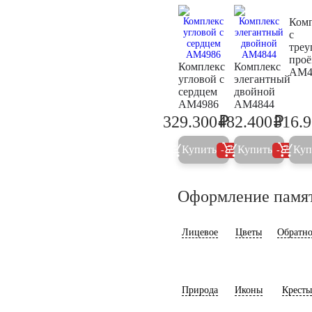
Ком
с
тре
про
Комплекс
Комплекс
AM4
угловой с
элегантный
сердцем
двойной
AM4986
AM4844
₽
₽
329.300
482.400
316.
346.600
507.8
Купить
Купить
Куп
5%
5%
Оформление памя
Лицевое
Цветы
Обратно
Природа
Иконы
Кресты