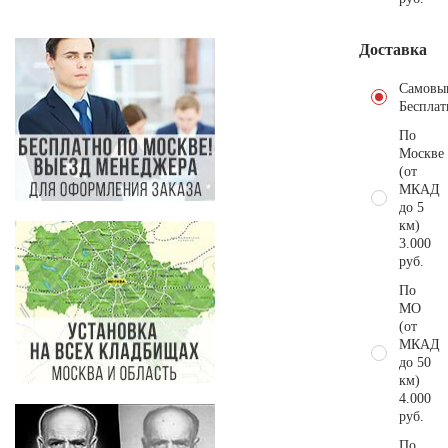
Доставка
Самовы
Бесплат
По
Москве
(от
МКАД
до 5
км)
3.000
руб.
По
МО
(от
МКАД
до 50
км)
4.000
руб.
По