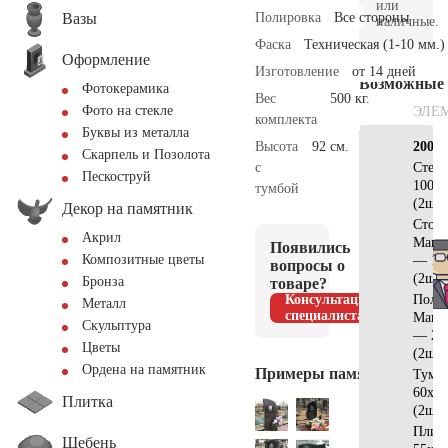
или
Вазы
Полировка
Все стороны
наличные.
Фаска
Техническая (1-10 мм.)
Оформление
Изготовление
от 14 дней
Возможные
Фотокерамика
Вес
500 кг.
Фото на стекле
ЭЛЕ
комплекта
Буквы из металла
Высота
92 см.
200х2
Скарпель и Позолота
с
Стел
Пескоструй
100х5
тумбой
(2шт)
Декор на памятник
Стол
Акрил
Манс
Появились
Композитные цветы
— 11
вопросы о
(2шт)
Бронза
товаре?
Консультация
Полк
Металл
специалиста
Манс
Скульптура
— 20
Цветы
(2шт)
Ордена на памятник
Примеры памятников
Тумб
60х20
Плитка
(2шт)
Плит
Щебень