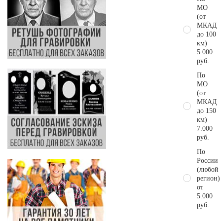
МО
(от
МКАД
до 100
км)
5.000
руб.
По
МО
(от
МКАД
до 150
км)
7.000
руб.
По
России
(любой
регион)
от
5.000
руб.