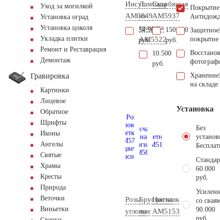
Иисус
Лампада
Скорбящая
Уход за могилкой
Покрытие
AM0849
из
AM5937
Антидож
Установка оград
гранита
Установка цоколя
34.500
150.900
Защитное
Укладка плитки
AM5522
покрытие
руб.
руб.
Ремонт и Реставрация
Восстано
10.500
Демонтаж
фотограф
руб.
Гравировка
Хранение
на складе
Картинки
Лицевое
Установка
Обратное
Шрифты
Без
Иконы
установ
Ангелы
Бесплат
Святые
Стандар
Храмы
60.000
Кресты
руб.
Природа
Усиленн
Веточки
Розы
Брусчатка
Цветник
со свая
Виньетки
90.000
угловые
на
AM5153
руб.
Свечки