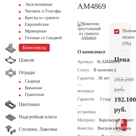
AM4869
Эксклюзивные
Часовни и Голгофы
Кресты из гранита
Европейские
Полная
Мраморные
оплата
Готовые со Скидкой
(5%)
Комплексы
О комплексе
Цена
Цоколя
Артикул
№ AM4869
:
Статус
В наличии
Ограды
Гарантия
30 лет
202.200
Сварная
—
Кованная
руб.
материал
Гранитная
192.100
Гарантия
3 года
Цветники
—
руб.
установка
Надгробная плита
Материал
Карельский гранит
В 1
В
клик
корзин
Качество
Высшая категория
Столики, Лавочки