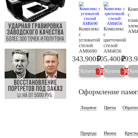
Ком
с
пла
элем
Комплекс
Комплекс
AM4
с
с
угловатой
цветочной
стелой
стелой
AM6690
AM4656
₽
₽
343.900
505.400
293.
362.000
532.0
Купить
Купить
Куп
5%
5%
Оформление памя
Лицевое
Цветы
Обратно
Природа
Иконы
Кресты