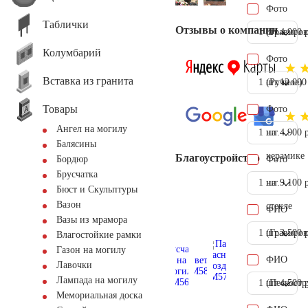
Фото
Таблички
Отзывы о компании
1 шт.
(Гравиров
4.900 
Колумбарий
Фото
Вставка из гранита
1 шт.
(Ручное)
12.000
Товары
Фото
Ангел на могилу
1 шт.
на
4.900 
Балясины
керамике
Благоустройство
Фото
Бордюр
Брусчатка
1 шт.
на
9.100 
Бюст и Скульптуры
Вазон
стекле
ФИО
Вазы из мрамора
1 шт.
(Гравиров
3.500 
Влагостойкие рамки
Газон на могилу
ФИО
Лавочки
Лампада на могилу
1 шт.
(Пескостр
4.500 
Мемориальная доска