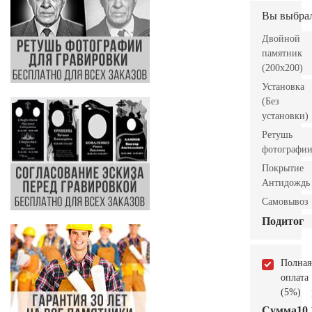
Вы выбра
Двойной
памятник
(200x200)
Установка
(Без
установки)
Ретушь
фотографи
Покрытие
Антидождь
Самовывоз
Подитог
Полная
оплата
(5%)
Сумма
10.