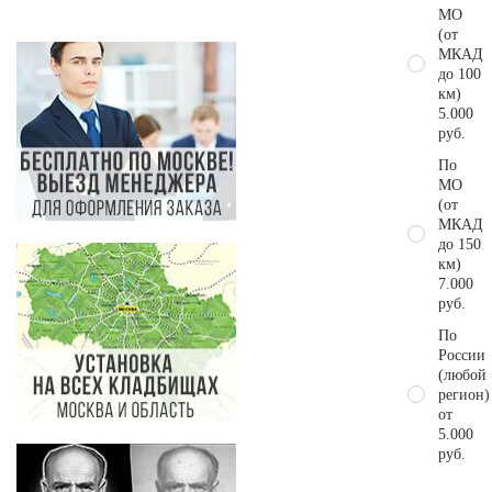
МО
(от
МКАД
до 100
км)
5.000
руб.
По
МО
(от
МКАД
до 150
км)
7.000
руб.
По
России
(любой
регион)
от
5.000
руб.