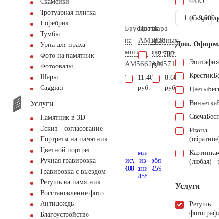
ФИО
Скамейки
Тротуарная плитка
1 шт.
(Скарпель
9.000 
Поребрик
Брусчатка
Цветы
Пара
Тумбы
на
AM5838
красных
Доп. Оформ
Урна для праха
могилу
гвоздик
112.700
Фото на памятник
Эпитафия
AM5662
AM5712
руб.
Фотоовалы
Крестик
Б
Шары
11.400
8.600
руб.
руб.
Сaggiati
Цветы
Бес
Услуги
Виньетка
Свеча
Бес
Памятник в 3D
Эскиз - согласование
Икона
(обратное
Портреты на памятник
Цветной портрет
Картинка
Ручная гравировка
(любая)
Гравировка с выездом
Ретушь на памятник
Услуги
Восстановление фото
Антидождь
Ретушь
фотограф
Благоустройство