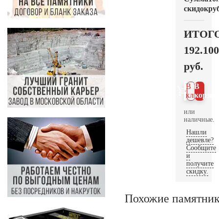
скидок
руб
ИТОГ
192.100
руб.
В 1
В
клик
корзин
или
наличные.
Нашли
дешевле?
Сообщите
и
получите
скидку.
Похожие памятни