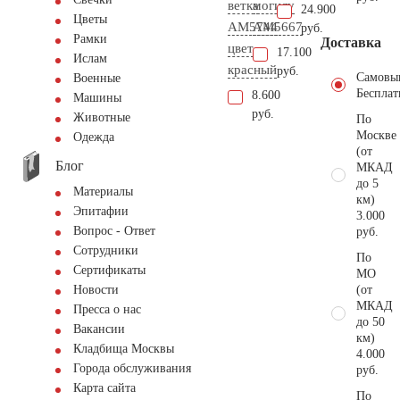
ветка
могилу
24.900
Цветы
AM5744
AM5667
руб.
Рамки
Доставка
цвет
17.100
Ислам
красный
руб.
Самовы
Военные
Бесплат
8.600
Машины
руб.
Животные
По
Москве
Одежда
(от
Блог
МКАД
до 5
Материалы
км)
Эпитафии
3.000
Вопрос - Ответ
руб.
Сотрудники
По
Сертификаты
МО
(от
Новости
МКАД
Пресса о нас
до 50
Вакансии
км)
Кладбища Москвы
4.000
Города обслуживания
руб.
Карта сайта
По