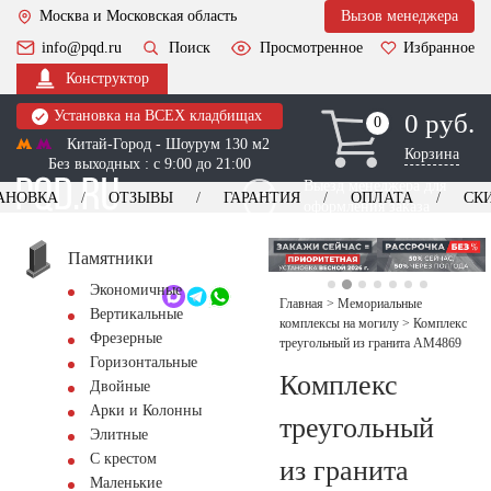
Москва и Московская область
Вызов менеджера
info@pqd.ru
Поиск
Просмотренное
Избранное
Конструктор
Установка на ВСЕХ кладбищах
0 руб.
0
0
Китай-Город - Шоурум 130 м2
Корзина
Без выходных : с 9:00 до 21:00
Выезд менеджера для
АНОВКА
ОТЗЫВЫ
ГАРАНТИЯ
ОПЛАТА
СК
оформления заказа
изготовление
Заказать выезд
памятников
+7 (495) 518-44-23
Памятники
Экономичные
Обратный звонок
Главная
>
Мемориальные
Вертикальные
комплексы на могилу
>
Комплекс
Фрезерные
треугольный из гранита AM4869
Горизонтальные
Комплекс
Двойные
Арки и Колонны
треугольный
Элитные
С крестом
из гранита
Маленькие