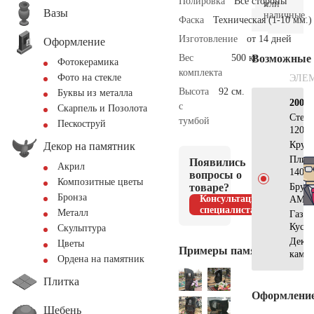
Полировка
Все стороны
или
Вазы
наличные.
Фаска
Техническая (1-10 мм.)
Изготовление
от 14 дней
Оформление
Вес
500 кг.
Возможные
Фотокерамика
комплекта
Фото на стекле
ЭЛЕ
Высота
92 см.
Буквы из металла
200×
с
Скарпель и Позолота
Стел
тумбой
Пескоструй
120х9
Круг
Декор на памятник
Плит
Появились
Акрил
140х7
вопросы о
Композитные цветы
товаре?
Брус
Бронза
Консультация
АМ56
специалиста
Металл
Газон
Куст
Скульптура
Деко
Цветы
Примеры памятников
камн
Ордена на памятник
Плитка
Оформлени
Щебень