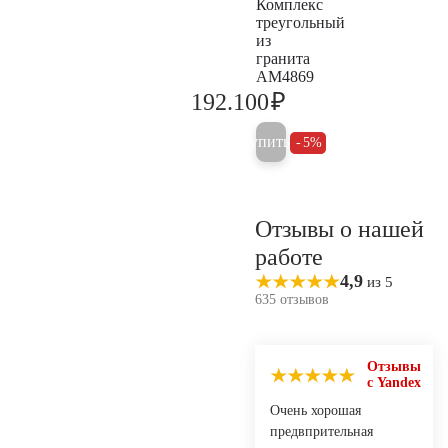
Комплекс
треугольный
из
гранита
AM4869
₽
192.100
202.200
Купить
5%
Отзывы о нашей
работе
4,9
из 5
635 отзывов
Отзывы
с Yandex
Очень хорошая
предвпрительная