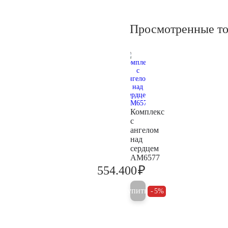
Просмотренные т
Комплекс
с
ангелом
над
сердцем
AM6577
₽
554.400
583.600
Купить
5%