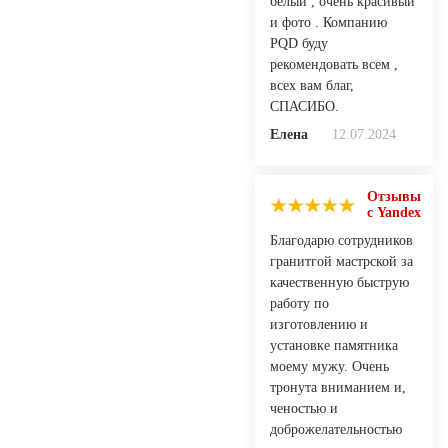
белый , очень красивый
и фото . Компанию
PQD буду
рекомендовать всем ,
всех вам благ,
СПАСИБО.
Елена
12.07.2024
Отзывы
с Yandex
Благодарю сотрудников
гранитгой мастрской за
качественную быструю
работу по
изготовлению и
установке памятника
моему мужу. Очень
тронута вниманием и,
ченостью и
доброжелательностью