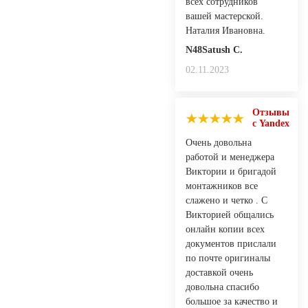
всех сотрудников
вашей мастерской.
Наталия Ивановна.
N48Satush С.
02.11.2023
Отзывы
с Yandex
Очень довольна
работой и менеджера
Виктории и бригадой
монтажников все
слажено и четко . С
Викторией общались
онлайн копии всех
документов прислали
по почте оригиналы
доставкой очень
довольна спасибо
большое за качество и