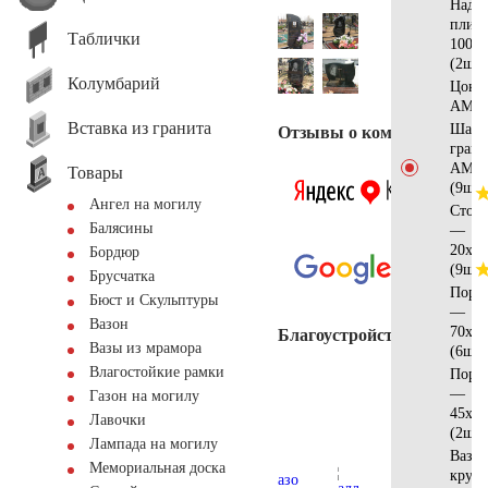
Надг
плит
Таблички
100x5
(2шт)
Колумбарий
Цоко
AM56
Вставка из гранита
Шар 
Отзывы о компании
грани
AM55
Товары
(9шт)
Ангел на могилу
Стол
Балясины
—
20x15
Бордюр
(9шт)
Брусчатка
Поре
Бюст и Скульптуры
—
Вазон
70x25
Благоустройство
Вазы из мрамора
(6шт)
Влагостойкие рамки
Поре
—
Газон на могилу
45x25
Лавочки
(2шт)
Лампада на могилу
Ваза
Мемориальная доска
кругл