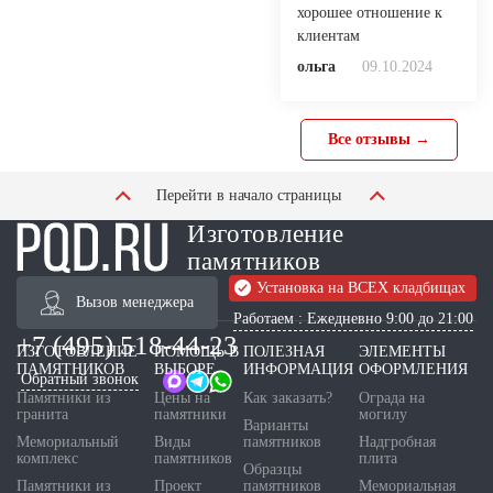
хорошее отношение к
клиентам
ольга
09.10.2024
Все отзывы →
Перейти в начало страницы
Изготовление
памятников
Установка на ВСЕХ кладбищах
Вызов менеджера
Работаем : Ежедневно 9:00 до 21:00
+7 (495) 518-44-23
ИЗГОТОВЛЕНИЕ
ПОМОЩЬ В
ПОЛЕЗНАЯ
ЭЛЕМЕНТЫ
ПАМЯТНИКОВ
ВЫБОРЕ
ИНФОРМАЦИЯ
ОФОРМЛЕНИЯ
Обратный звонок
Памятники из
Цены на
Как заказать?
Ограда на
гранита
памятники
могилу
Варианты
Мемориальный
Виды
памятников
Надгробная
комплекс
памятников
плита
Образцы
Памятники из
Проект
памятников
Мемориальная