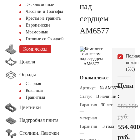
над
Эксклюзивные
Часовни и Голгофы
сердцем
Кресты из гранита
Европейские
AM6577
Мраморные
Готовые со Скидкой
Комплексы
Полная
Цоколя
оплата
(5%)
Ограды
О комплексе
Сварная
Цена
Артикул
№ AM6577
Кованная
:
Статус
В наличии
Гранитная
Гарантия
30 лет
583.600
Цветники
—
руб.
материал
Надгробная плита
554.400
Гарантия
3 года
Столики, Лавочки
—
руб.
установка