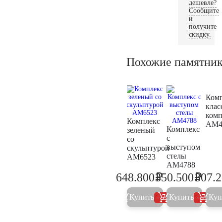
дешевле?
Сообщите
и
получите
скидку.
Похожие памятни
Ком
клас
ком
Комплекс
AM4
Комплекс
зеленый
с
со
выступом
скульптурой
стелы
AM6523
AM4788
₽
₽
648.800
350.500
307.
682.900
368.9
Купить
Купить
Куп
5%
5%