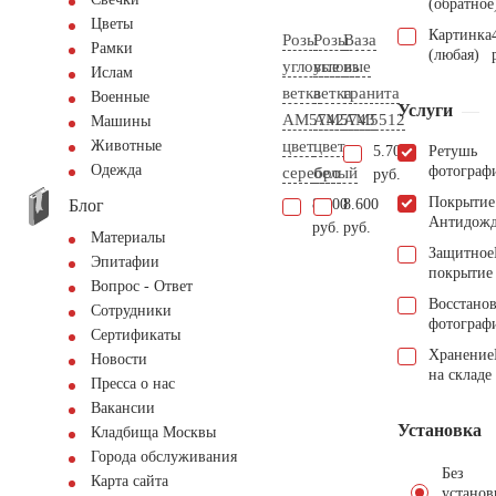
(обратное
Цветы
Картинка
Розы
Розы
Ваза
Рамки
(любая)
угловые
угловые
из
Ислам
ветка
ветка
гранита
Военные
Услуги
AM5742
AM5743
AM5512
Машины
цвет
цвет
Животные
5.700
Ретушь
Одежда
фотограф
серебро
белый
руб.
Покрытие
Блог
8.600
8.600
Антидож
руб.
руб.
Материалы
Защитное
Эпитафии
покрытие
Вопрос - Ответ
Восстано
Сотрудники
фотограф
Сертификаты
Хранение
Новости
на складе
Пресса о нас
Вакансии
Установка
Кладбища Москвы
Города обслуживания
Без
Карта сайта
установ