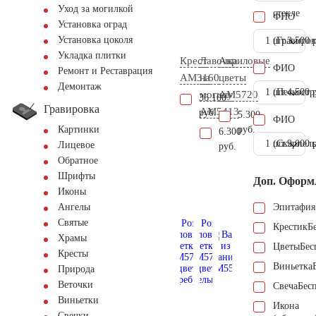
Уход за могилкой
стекле
ФИО
Установка оград
Установка цоколя
1 шт.
(Гравиров
3.500 
Укладка плитки
Крест
Лавочка
Акриловые
ФИО
Ремонт и Реставрация
AM3160
на
цветы
Демонтаж
1 шт.
(Пескостр
4.500 
могилу
AM5720
36.100
Гравировка
AM5413
руб.
5.300
ФИО
руб.
Картинки
6.300
1 шт.
(Скарпель
9.000 
Лицевое
руб.
Обратное
Шрифты
Доп. Оформ
Иконы
Эпитафия
Ангелы
Святые
Крестик
Б
Храмы
Цветы
Бес
Кресты
Виньетка
Природа
Веточки
Свеча
Бес
Виньетки
Икона
Свечки