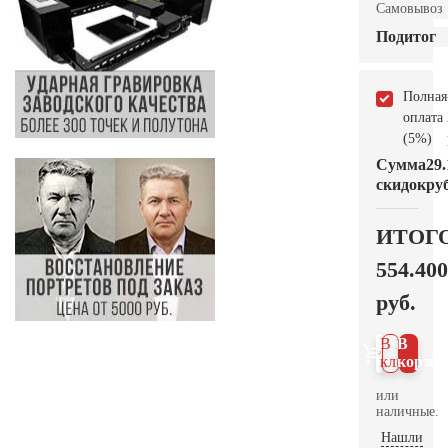
Самовывоз
Подитог
Полная
оплата
(5%)
Сумма
29.
скидок
руб
ИТОГ
554.400
руб.
В 1
В
клик
корзин
или
наличные.
Нашли