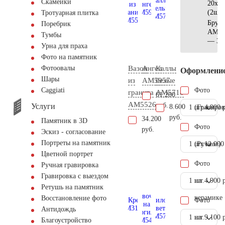
Скамейки
20x20
(2шт)
Тротуарная плитка
Брусч
Поребрик
AM56
Тумбы
— 3 к
Урна для праха
Фото на памятник
Вазон
Ангел
Каллы
Фотоовалы
Оформлени
Шары
из
AM5957
белые
Фото
Сaggiati
гранита
AM5718
61.200
AM5526
руб.
Услуги
8.600
1 шт.
(Гравиров
4.900 
руб.
34.200
Памятник в 3D
Фото
руб.
Эскиз - согласование
Портреты на памятник
1 шт.
(Ручное)
12.000
Цветной портрет
Фото
Ручная гравировка
Гравировка с выездом
1 шт.
на
4.900 
Ретушь на памятник
керамике
Восстановление фото
Фото
Антидождь
1 шт.
на
9.100 
Благоустройство