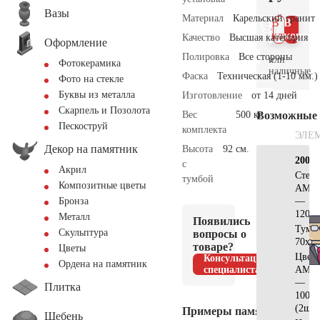
Вазы
Материал
Карельский гранит
В 1
В
клик
корзин
Качество
Высшая категория
Оформление
Полировка
Все стороны
или
Фотокерамика
наличные.
Фаска
Техническая (1-10 мм.)
Фото на стекле
Буквы из металла
Изготовление
от 14 дней
Скарпель и Позолота
Вес
500 кг.
Возможные
Пескоструй
комплекта
ЭЛЕ
Декор на памятник
Высота
92 см.
200х2
с
Акрил
Стела
тумбой
Композитные цветы
AM61
—
Бронза
120х6
Металл
Появились
Тумб
Скульптура
вопросы о
70x20
товаре?
Цветы
Цвет
Консультация
Ордена на памятник
специалиста
АМ51
—
Плитка
100х5
(2шт)
Примеры памятников
Щебень