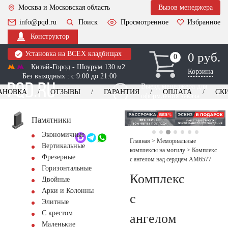
Москва и Московская область
Вызов менеджера
info@pqd.ru
Поиск
Просмотренное
Избранное
Конструктор
Установка на ВСЕХ кладбищах
0 руб.
0
0
Китай-Город - Шоурум 130 м2
Корзина
Без выходных : с 9:00 до 21:00
Выезд менеджера для
АНОВКА
ОТЗЫВЫ
ГАРАНТИЯ
ОПЛАТА
СК
оформления заказа
изготовление
Заказать выезд
памятников
+7 (495) 518-44-23
Памятники
Экономичные
Обратный звонок
Главная
>
Мемориальные
Вертикальные
комплексы на могилу
>
Комплекс
Фрезерные
с ангелом над сердцем AM6577
Горизонтальные
Комплекс
Двойные
Арки и Колонны
с
Элитные
С крестом
ангелом
Маленькие