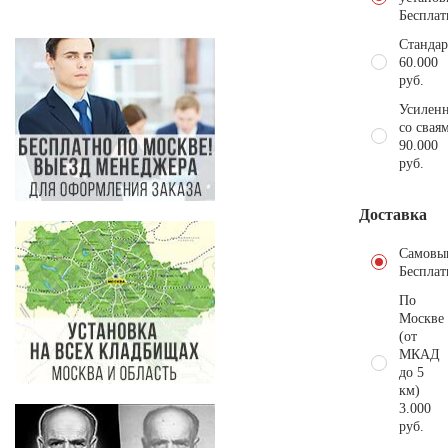
Бесплат
Стандар
60.000
руб.
Усиленн
со свая
90.000
руб.
Доставка
Самовы
Бесплат
По
Москве
(от
МКАД
до 5
км)
3.000
руб.