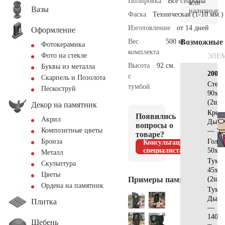
Полировка
Все стороны
или
Вазы
наличные.
Фаска
Техническая (1-10 мм.)
Изготовление
от 14 дней
Оформление
Вес
500 кг.
Возможные
Фотокерамика
комплекта
Фото на стекле
ЭЛЕ
Высота
92 см.
Буквы из металла
200х2
с
Скарпель и Позолота
Стел
тумбой
Пескоструй
90x40
(2шт)
Декор на памятник
Крест
Появились
Акрил
Дымо
вопросы о
Композитные цветы
— 70
товаре?
Голг
Бронза
Консультация
специалиста
50x25
Металл
Тумб
Скульптура
45x15
Цветы
Примеры памятников
(2шт)
Ордена на памятник
Тумб
Дымо
Плитка
—
140x3
Щебень