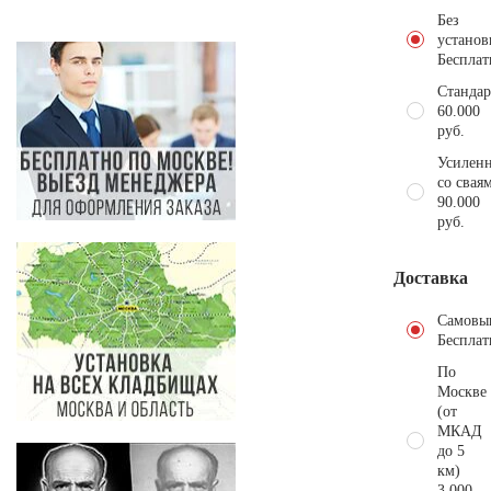
Без
установ
Бесплат
Стандар
60.000
руб.
Усиленн
со свая
90.000
руб.
Доставка
Самовы
Бесплат
По
Москве
(от
МКАД
до 5
км)
3.000