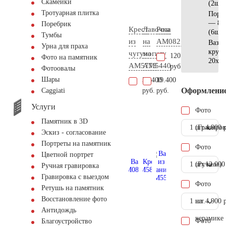
Скамейки
(2шт)
Тротуарная плитка
Поре
— 80
Поребрик
Крест
Лавочка
Роза
(6шт)
Тумбы
из
на
AM0821
Ваза
Урна для праха
кругл
чугуна
могилу
120.500
Фото на памятник
20x20
AM5773
AM5440
руб.
Фотоовалы
Шары
31.400
19.400
Оформлени
руб.
руб.
Сaggiati
Услуги
Фото
Памятник в 3D
1 шт.
(Гравиров
4.900 
Эскиз - согласование
Портреты на памятник
Фото
Цветной портрет
1 шт.
(Ручное)
12.000
Ручная гравировка
Гравировка с выездом
Фото
Ретушь на памятник
Восстановление фото
1 шт.
на
4.900 
Антидождь
керамике
Фото
Благоустройство