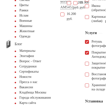
могилу
91.200
15.900
Цветы
Икона
AM5452
руб.
руб.
(обратное
Рамки
16.200
Ислам
Картинка
руб.
Военные
(любая)
Машины
Животные
Услуги
Одежда
Ретушь
Блог
фотограф
Материалы
Покрытие
Эпитафии
Антидож
Вопрос - Ответ
Защитное
Сотрудники
покрытие
Сертификаты
Восстано
Новости
фотограф
Пресса о нас
Хранение
Вакансии
на складе
Кладбища Москвы
Города обслуживания
Установка
Карта сайта