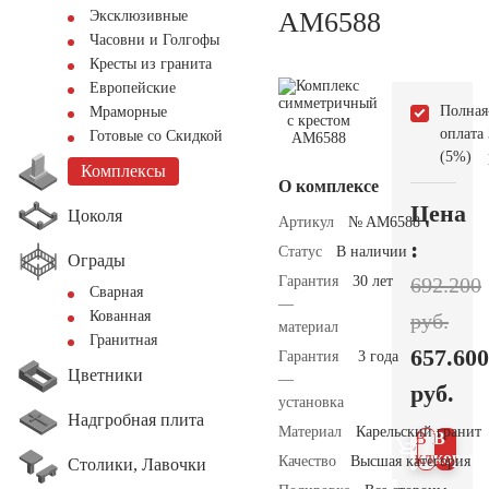
AM6588
Эксклюзивные
Часовни и Голгофы
Кресты из гранита
Европейские
Полная
Мраморные
оплата
Готовые со Скидкой
(5%)
Комплексы
О комплексе
Цена
Цоколя
Артикул
№ AM6588
:
Статус
В наличии
Ограды
Гарантия
30 лет
692.200
Сварная
—
Кованная
руб.
материал
Гранитная
657.600
Гарантия
3 года
Цветники
—
руб.
установка
Надгробная плита
Материал
Карельский гранит
В 1
В
клик
корзин
Качество
Высшая категория
Столики, Лавочки