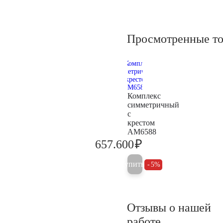
Просмотренные т
Комплекс
симметричный
с
крестом
AM6588
₽
657.600
692.200
Купить
5%
Отзывы о нашей
работе