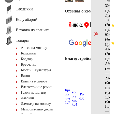
Тумб
30x30
Таблички
Отзывы о компании
Цвет
Дым
Колумбарий
100x4
(2шт)
Вставка из гранита
Цвет
92х8х
(4шт)
Товары
Цвет
Ангел на могилу
40х8х
Балясины
(2шт)
Благоустройство
Бордюр
Цоко
AM56
Брусчатка
Стол
Бюст и Скульптуры
—
Вазон
20x12
Вазы из мрамора
(9шт)
Влагостойкие рамки
Шар 
Газон на могилу
гран
12х10
Лавочки
(9шт)
Лампада на могилу
Поре
Мемориальная доска
— 50