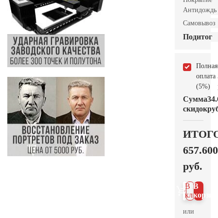
Антидождь
Самовывоз
Подитог
Полная
оплата
(5%)
Сумма
34.
скидок
руб
ИТОГ
657.600
руб.
В 1
В
клик
корзин
или