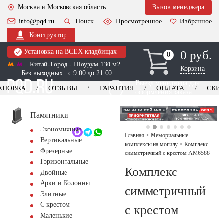
Москва и Московская область
Вызов менеджера
info@pqd.ru
Поиск
Просмотренное
Избранное
Конструктор
Установка на ВСЕХ кладбищах
0 руб.
0
0
Китай-Город - Шоурум 130 м2
Корзина
Без выходных : с 9:00 до 21:00
Выезд менеджера для
АНОВКА
ОТЗЫВЫ
ГАРАНТИЯ
ОПЛАТА
СК
оформления заказа
изготовление
Заказать выезд
памятников
+7 (495) 518-44-23
Памятники
Экономичные
Обратный звонок
Главная
>
Мемориальные
Вертикальные
комплексы на могилу
>
Комплекс
Фрезерные
симметричный с крестом AM6588
Горизонтальные
Комплекс
Двойные
Арки и Колонны
симметричный
Элитные
С крестом
с крестом
Маленькие