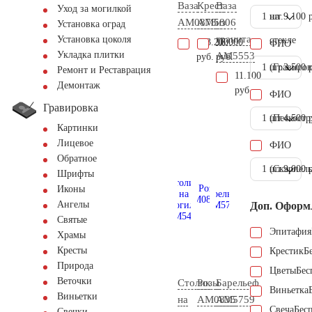
Ваза
Крест
Ваза
Уход за могилкой
1 шт.
на
9.100 
AM0878
AM5806
из
Установка оград
гранита
Установка цоколя
стекле
103.200
16.000
ФИО
Укладка плитки
AM5553
руб.
руб.
1 шт.
(Гравиров
3.500 
Ремонт и Реставрация
11.100
Демонтаж
руб.
ФИО
Гравировка
1 шт.
(Пескостр
4.500 
Картинки
Лицевое
ФИО
Обратное
1 шт.
(Скарпель
9.000 
Шрифты
Иконы
Ангелы
Доп. Оформ
Святые
Эпитафия
Храмы
Кресты
Крестик
Б
Природа
Цветы
Бес
Веточки
Столик
Розы
Барельеф
Виньетка
Виньетки
на
AM0835
AM5759
Свеча
Бес
Свечки