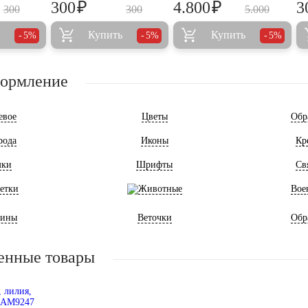
₽
₽
300
4.800
3
300
300
5.000
Купить
Купить
5%
5%
5%
формление
евое
Цветы
Обр
рода
Иконы
Кр
мки
Шрифты
Св
етки
Животные
Вое
ины
Веточки
Обр
енные товары