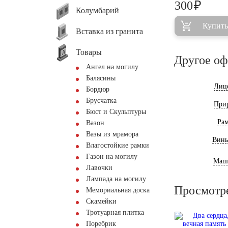
₽
300
Колумбарий
Купить
Вставка из гранита
Товары
Другое о
Ангел на могилу
Балясины
Лиц
Бордюр
Брусчатка
При
Бюст и Скульптуры
Ра
Вазон
Вазы из мрамора
Винь
Влагостойкие рамки
Газон на могилу
Маш
Лавочки
Лампада на могилу
Просмотр
Мемориальная доска
Скамейки
Тротуарная плитка
Поребрик