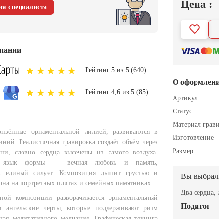
Цена :
ия специалиста
пании
Рейтинг 5 из 5 (640)
О оформлен
Рейтинг 4,6 из 5 (85)
Артикул
Статус
Материал грав
онзённые орнаментальной лилией, развиваются в
Изготовление
иний. Реалистичная гравировка создаёт объём через
Размер
ени, словно сердца высечены из самого воздуха.
й язык формы — вечная любовь и память,
в единый силуэт. Композиция дышит грустью и
Вы выбрал
ична на портретных плитах и семейных памятниках.
Два сердца,
ьной композиции разворачивается орнаментальный
Подитог
ангельские черты, которые поддерживают ритм
шая медитативного молчания. Графическая техника