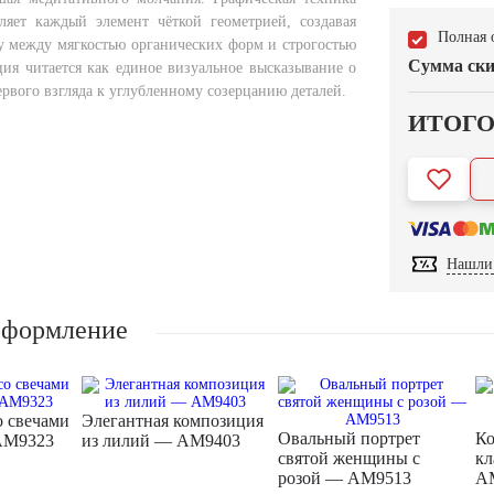
ляет каждый элемент чёткой геометрией, создавая
Полная 
у между мягкостью органических форм и строгостью
Сумма ски
ия читается как единое визуальное высказывание о
рвого взгляда к углубленному созерцанию деталей.
ИТОГ
Нашли 
оформление
о свечами
Элегантная композиция
Овальный портрет
Ко
AM9323
из лилий — AM9403
святой женщины с
кл
розой — AM9513
A