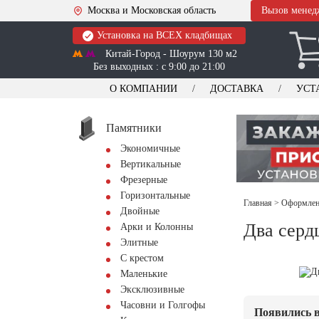
Москва и Московская область
Вызов менед
Установка на ВСЕХ кладбищах
Китай-Город - Шоурум 130 м2
Без выходных : с 9:00 до 21:00
О КОМПАНИИ
ДОСТАВКА
УСТ
Памятники
Экономичные
Вертикальные
Фрезерные
Горизонтальные
Главная
>
Оформлени
Двойные
Два серд
Арки и Колонны
Элитные
С крестом
Маленькие
Эксклюзивные
Часовни и Голгофы
Появились в