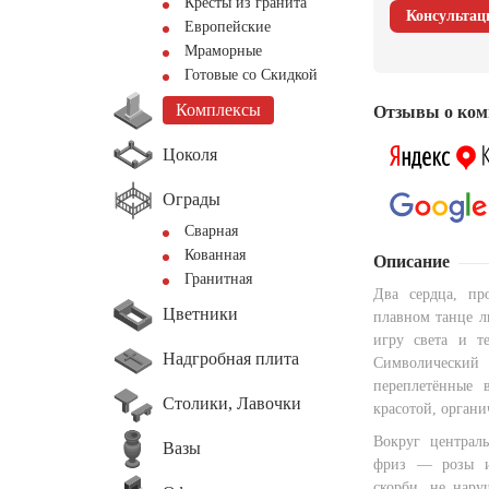
Кресты из гранита
Консультац
Европейские
Мраморные
Готовые со Скидкой
Комплексы
Отзывы о ком
Цоколя
Ограды
Сварная
Кованная
Описание
Гранитная
Два сердца, пр
Цветники
плавном танце л
игру света и т
Надгробная плита
Символически
переплетённые 
Столики, Лавочки
красотой, орган
Вокруг централ
Вазы
фриз — розы и 
скорби, не нару