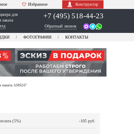
нное
Избранное
Конструктор
+7 (495) 518-44-23
джера для
 заказа
езд
Обратный звонок
ИДКИ
ФОТОГРАФИИ
КОНТАКТЫ
ная память AM9247
оплата (5%)
-105 руб.