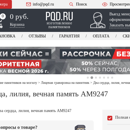
жера
info@pqd.ru
Поиск
Просмотре
Выезд мене
0 руб.
0
0
оформления
изготовление
Корзина
Заказать вы
памятников
АНОВКА
ОТЗЫВЫ
ГАРАНТИЯ
ОПЛАТА
СК
е памятников на могилу
>
Лицевая гравировка на памятник
>
Два сердца, лилия, веч
ца, лилия, вечная память AM9247
Полная 
опросы о товаре?