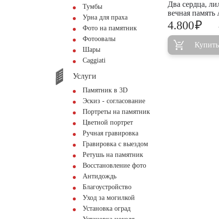
Два сердца, ли
Тумбы
вечная память
Урна для праха
₽
4.800
Фото на памятник
Фотоовалы
Купить
Шары
Сaggiati
Услуги
Памятник в 3D
Эскиз - согласование
Портреты на памятник
Цветной портрет
Ручная гравировка
Гравировка с выездом
Ретушь на памятник
Восстановление фото
Антидождь
Благоустройство
Уход за могилкой
Установка оград