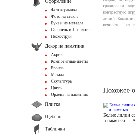
Оформление
гравировки наде
Фотокерамика
контрастную игр
Фото на стекле
линий. Композиц
Буквы из металла
вечности — от пе
Скарпель и Позолота
Пескоструй
Декор на памятник
Акрил
Композитные цветы
Бронза
Металл
Скульптура
Цветы
Похожее 
Ордена на памятник
Плитка
Белые лилии с
Щебень
и памятью — 
Таблички