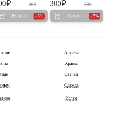
₽
₽
00
300
300
300
Купить
Купить
5%
5%
атное
Ангелы
есты
Храмы
ятые
Свечки
нным
Одежда
атное
Ислам