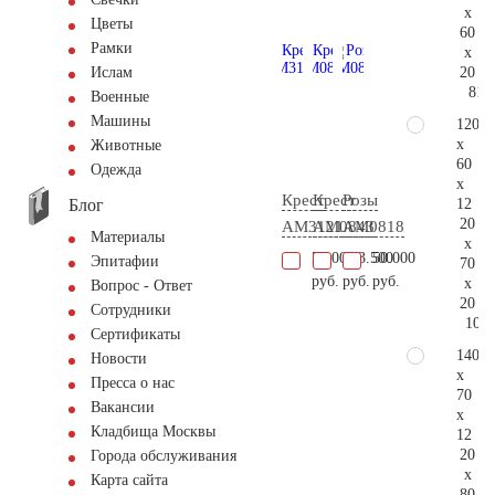
x
Цветы
60
Рамки
x
20
Ислам
81.
Военные
Машины
120
x
Животные
60
Одежда
x
Крест
Крест
Розы
Блог
12
20
AM3121
AM0843
AM0818
Материалы
x
58.000
103.500
50.000
Эпитафии
70
руб.
руб.
руб.
x
Вопрос - Ответ
20
Сотрудники
108.
Сертификаты
140
Новости
x
Пресса о нас
70
Вакансии
x
Кладбища Москвы
12
20
Города обслуживания
x
Карта сайта
80