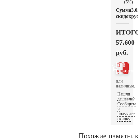
(5%)
Сумма
3.0
скидок
руб
ИТОГ
57.600
руб.
В 1
В
клик
корзин
или
наличные.
Нашли
дешевле?
Сообщите
и
получите
скидку.
Похожие памятни