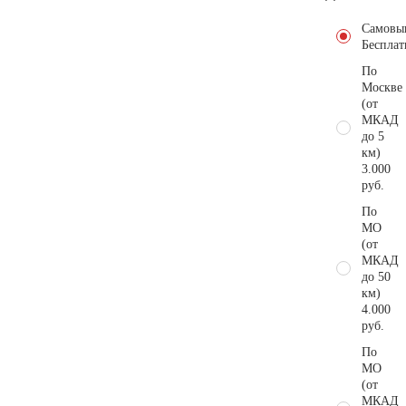
Самовы
Бесплат
По
Москве
(от
МКАД
до 5
км)
3.000
руб.
По
МО
(от
МКАД
до 50
км)
4.000
руб.
По
МО
(от
МКАД