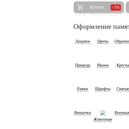
Купить
5%
Оформление памя
Лицевое
Цветы
Обратно
Природа
Иконы
Кресты
Рамки
Шрифты
Святые
Виньетки
Военны
Животные