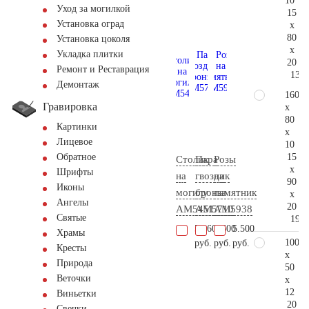
10
Уход за могилкой
15
Установка оград
x
80
Установка цоколя
x
Укладка плитки
20
Ремонт и Реставрация
137.
Демонтаж
160
Гравировка
x
80
Картинки
x
Лицевое
10
15
Обратное
Столик
Пара
Розы
x
Шрифты
на
гвоздик
на
90
Иконы
могилу
бронза
памятник
x
Ангелы
20
AM5451
AM5710
AM5938
Святые
192.
51.600
8.600
5.500
Храмы
100
руб.
руб.
руб.
Кресты
x
Природа
50
Веточки
x
12
Виньетки
20
Свечки