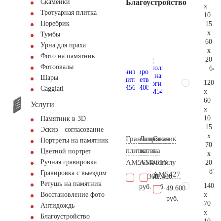
Благоустройство
Скамейки
x
Тротуарная плитка
10
Поребрик
15
x
Тумбы
60
Урна для праха
x
Фото на памятник
20
Фотоовалы
64.
Шары
120
Сaggiati
x
60
Услуги
x
10
Памятник в 3D
15
Эскиз - согласование
x
Гранитная
Лавровая
Столик
Портреты на памятник
70
плитка
ветвь
на
Цветной портрет
x
AM5654
AM0816
могилу
Ручная гравировка
20
87.
Гравировка с выездом
AM5427
14.300
41.400
Ретушь на памятник
140
руб.
руб.
49.600
x
Восстановление фото
руб.
70
Антидождь
x
Благоустройство