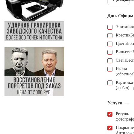
Доп. Оформ
Эпитафия
Крестик
Б
Цветы
Бес
Виньетка
Свеча
Бес
Икона
(обратное
Картинка
(любая)
Услуги
Ретушь
фотограф
Покрытие
Антидож