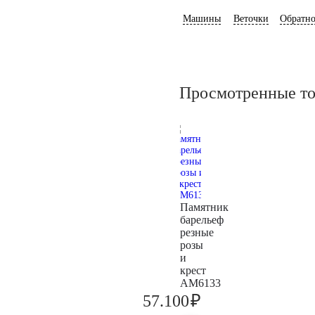
Машины
Веточки
Обратно
Просмотренные т
Памятник
барельеф
резные
розы
и
крест
AM6133
₽
57.100
60.100