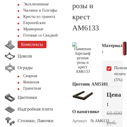
розы и
Эксклюзивные
Часовни и Голгофы
крест
Кресты из гранита
Европейские
AM6133
Мраморные
Готовые со Скидкой
Комплексы
Материал
:
Цоколя
Ограды
Полная
оплата
Сварная
(5%)
Кованная
Цветник АМ5101
Гранитная
Цена
Цветники
:
Надгробная плита
О памятнике
60.600
Столики, Лавочки
Артикул
№ AM6133
руб.