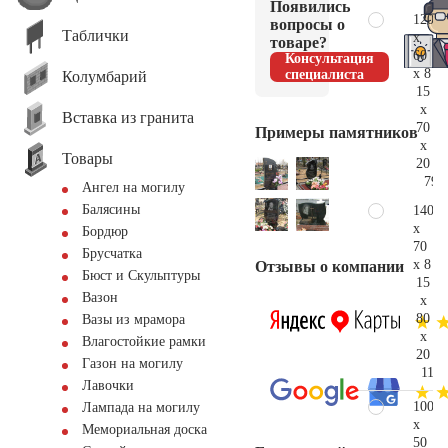
Появились
120
вопросы о
Таблички
x
товаре?
60
Консультация
x 8
специалиста
Колумбарий
15
x
Вставка из гранита
70
Примеры памятников
x
Товары
20
79.
Ангел на могилу
Балясины
140
x
Бордюр
70
Брусчатка
x 8
Отзывы о компании
Бюст и Скульптуры
15
Вазон
x
80
Вазы из мрамора
x
Влагостойкие рамки
20
Газон на могилу
118.
Лавочки
100
Лампада на могилу
x
Мемориальная доска
50