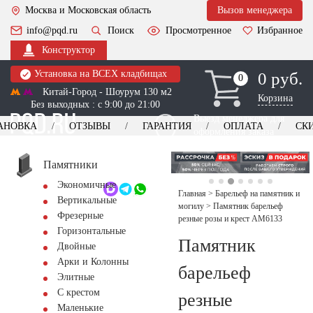
Москва и Московская область
Вызов менеджера
info@pqd.ru
Поиск
Просмотренное
Избранное
Конструктор
Установка на ВСЕХ кладбищах
0 руб.
0
0
Китай-Город - Шоурум 130 м2
Корзина
Без выходных : с 9:00 до 21:00
Выезд менеджера для
АНОВКА
ОТЗЫВЫ
ГАРАНТИЯ
ОПЛАТА
СК
оформления заказа
изготовление
Заказать выезд
памятников
+7 (495) 518-44-23
Памятники
Экономичные
Обратный звонок
Главная
>
Барельеф на памятник и
Вертикальные
могилу
>
Памятник барельеф
Фрезерные
резные розы и крест AM6133
Горизонтальные
Памятник
Двойные
Арки и Колонны
барельеф
Элитные
С крестом
резные
Маленькие