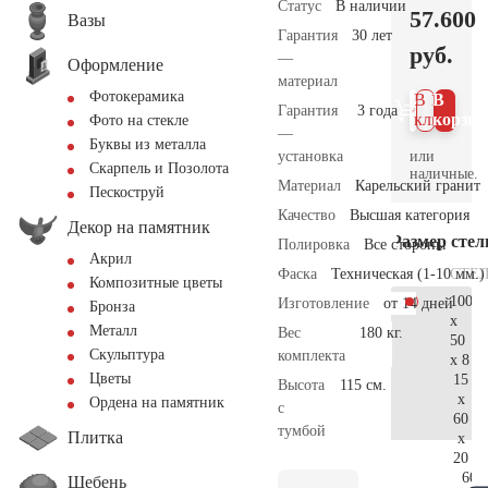
Статус
В наличии
57.600
Вазы
Гарантия
30 лет
руб.
—
Оформление
материал
Фотокерамика
В 1
В
Гарантия
3 года
клик
корзин
Фото на стекле
—
Буквы из металла
или
установка
Скарпель и Позолота
наличные.
Материал
Карельский гранит
Пескоструй
Качество
Высшая категория
Декор на памятник
Размер сте
Полировка
Все стороны
Акрил
СТЕ
Фаска
Техническая (1-10 мм.)
Композитные цветы
100
Изготовление
от 14 дней
Бронза
x
Металл
Вес
180 кг.
50
Скульптура
комплекта
x 8
Цветы
15
Высота
115 см.
x
Ордена на памятник
с
60
тумбой
Плитка
x
20
60.
Щебень