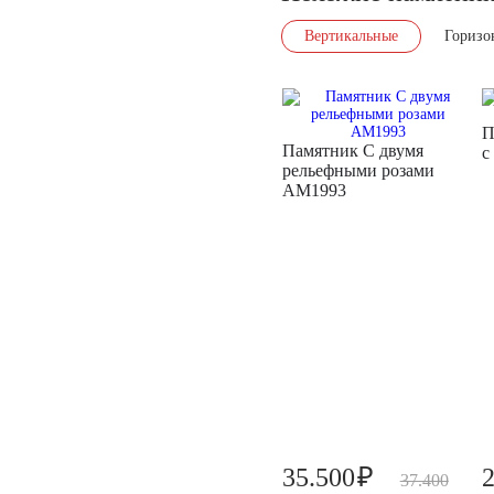
Вертикальные
Горизо
П
Памятник С двумя
с
рельефными розами
AM1993
₽
35.500
37.400