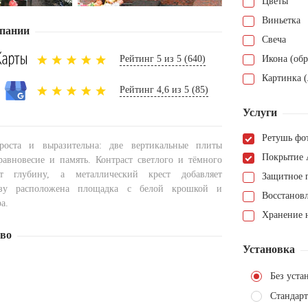
Цветы
Виньетка
пании
Свеча
Рейтинг 5 из 5 (640)
Икона (обр
Картинка (
Рейтинг 4,6 из 5 (85)
Услуги
Ретушь фо
оста и выразительна: две вертикальные плиты
Покрытие 
авновесие и память. Контраст светлого и тёмного
ёт глубину, а металлический крест добавляет
Защитное 
изу расположена площадка с белой крошкой и
Восстанов
а.
Хранение н
тво
Установка
Без уста
Стандарт