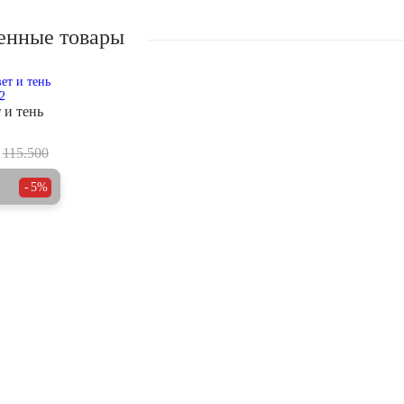
енные товары
 и тень
115.500
5%