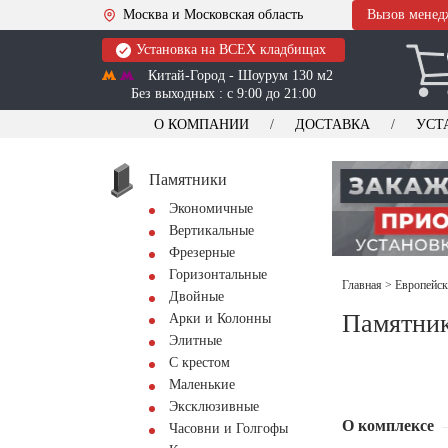
Москва и Московская область
Вызов менед
Установка на ВСЕХ кладбищах
Китай-Город - Шоурум 130 м2
Без выходных : с 9:00 до 21:00
О КОМПАНИИ
ДОСТАВКА
УСТ
Памятники
Экономичные
Вертикальные
Фрезерные
Горизонтальные
Главная
>
Европейск
Двойные
Памятник
Арки и Колонны
Элитные
С крестом
Маленькие
Эксклюзивные
О комплексе
Часовни и Голгофы