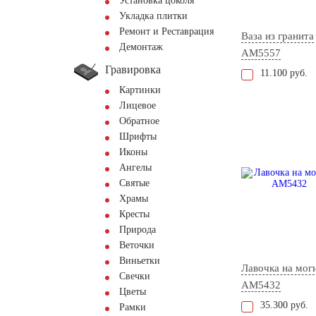
Установка цоколя
Укладка плитки
Ремонт и Реставрация
Ваза из гранита
Демонтаж
AM5557
Гравировка
11.100 руб.
Картинки
Лицевое
Обратное
Шрифты
Иконы
Ангелы
Святые
Храмы
Кресты
Природа
Веточки
Виньетки
Лавочка на мог
Свечки
AM5432
Цветы
35.300 руб.
Рамки