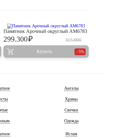
1
Памятник Арочный округлый AM6783
₽
299.300
315.000
Купить
5%
атное
Ангелы
есты
Храмы
ятые
Свечки
нным
Одежда
атное
Ислам