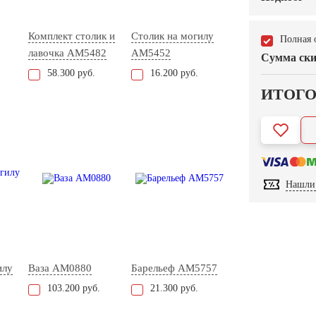
Комплект столик и
Столик на могилу
Полная 
лавочка AM5482
AM5452
Сумма ски
58.300 руб.
16.200 руб.
ИТОГ
Нашли 
илу
Ваза AM0880
Барельеф AM5757
103.200 руб.
21.300 руб.