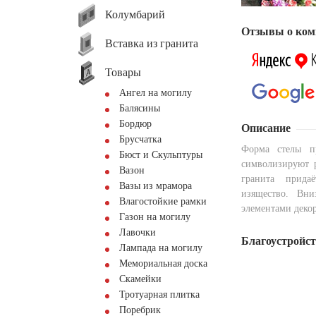
Колумбарий
Отзывы о ком
Вставка из гранита
Товары
Ангел на могилу
Балясины
Бордюр
Описание
Брусчатка
Форма стелы пр
Бюст и Скульптуры
символизируют р
Вазон
гранита прида
Вазы из мрамора
изящество. Вн
Влагостойкие рамки
элементами декор
Газон на могилу
Лавочки
Благоустройс
Лампада на могилу
Мемориальная доска
Скамейки
Тротуарная плитка
Поребрик