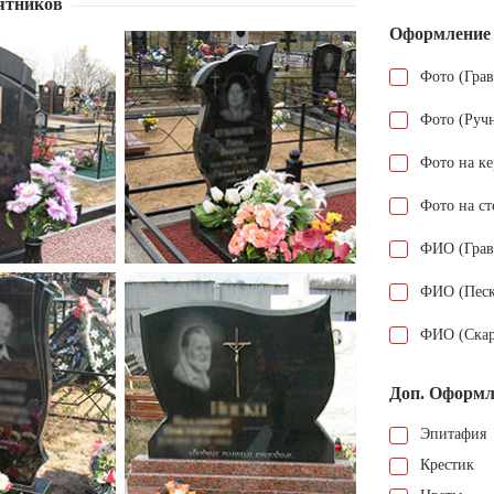
ятников
Оформление
Фото (Гра
Фото (Руч
Фото на к
Фото на ст
ФИО (Грав
ФИО (Песк
ФИО (Скар
Доп. Оформл
Эпитафия
Крестик