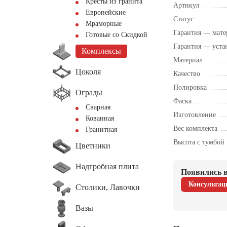
Кресты из гранита
Артикул
Европейские
Статус
Мраморные
Гарантия — мате
Готовые со Скидкой
Гарантия — уста
Комплексы
Материал
Цоколя
Качество
Полировка
Ограды
Фаска
Сварная
Изготовление
Кованная
Вес комплекта
Гранитная
Высота с тумбой
Цветники
Надгробная плита
Появились в
Консультац
Столики, Лавочки
Вазы