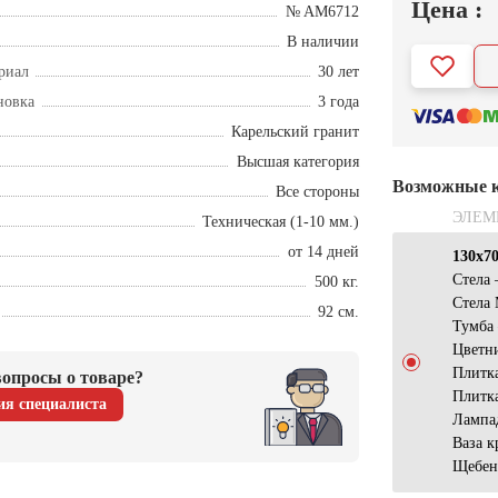
Цена :
№ AM6712
В наличии
риал
30 лет
новка
3 года
Карельский гранит
Высшая категория
Возможные 
Все стороны
ЭЛЕМ
Техническая (1-10 мм.)
от 14 дней
130х7
Стела
500 кг.
Стела
92 см.
Тумба
Цветн
Плитка
опросы о товаре?
Плитк
ия специалиста
Лампа
Ваза к
Щебен