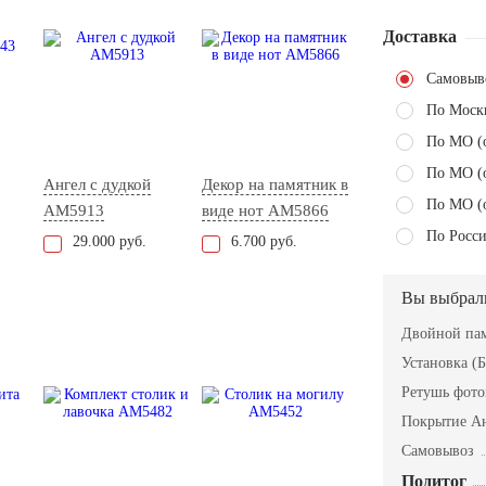
Доставка
Самовыв
По Моск
По МО (
По МО (
Ангел с дудкой
Декор на памятник в
По МО (
AM5913
виде нот AM5866
По Росси
29.000 руб.
6.700 руб.
Вы выбрал
Двойной пам
Установка (Б
Ретушь фот
Покрытие А
Самовывоз
Подитог