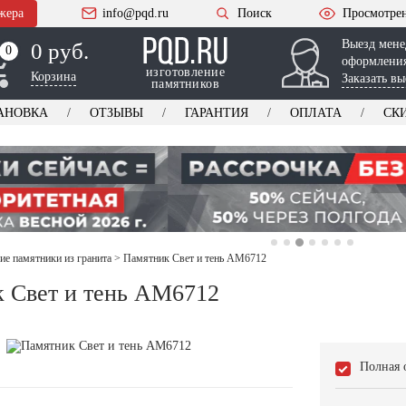
жера
info@pqd.ru
Поиск
Просмотре
Выезд мене
0 руб.
0
0
оформления
изготовление
Корзина
Заказать вы
памятников
АНОВКА
ОТЗЫВЫ
ГАРАНТИЯ
ОПЛАТА
СК
ие памятники из гранита
>
Памятник Свет и тень AM6712
 Свет и тень AM6712
Полная 