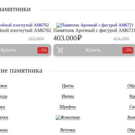
памятники
йной изогнутый AM6762
Памятник Арочный с фигурой AM672
₽
403.000
262.800
424.200
Купить
Купить
5%
5%
ие памятника
евое
Цветы
Обр
рода
Иконы
Кр
мки
Шрифты
Св
етки
Животные
Вое
ины
Веточки
Обр