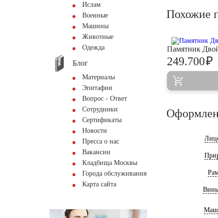
Ислам
Похожие 
Военные
Машины
Животные
Одежда
Памятник Дво
₽
249.700
Блог
Материалы
Эпитафии
Вопрос - Ответ
Сотрудники
Оформлен
Сертификаты
Новости
Лиц
Пресса о нас
Вакансии
При
Кладбища Москвы
Ра
Города обслуживания
Карта сайта
Винь
Маш