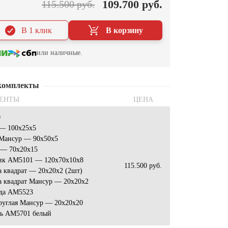
109.700 руб.
115.500 руб.
В 1 клик
В корзину
или наличные.
комплекты
ЕНТЫ
ЦЕНА
0
 — 100x25x5
 Мансур — 90x50x5
 — 70x20x15
ик АМ5101 — 120x70x10х8
115.500 руб.
 квадрат — 20x20x2 (2шт)
а квадрат Мансур — 20x20x2
да AM5523
руглая Мансур — 20х20х20
ь AM5701 белый