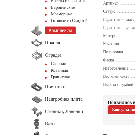
Кресты из гранита
Артикул
Европейские
Статус
Мраморные
Гарантия — мате
Готовые со Скидкой
Гарантия — уста
Комплексы
Материал
Цоколя
Качество
Полировка
Ограды
Фаска
Сварная
Изготовление
Кованная
Вес комплекта
Гранитная
Высота с тумбой
Цветники
Надгробная плита
Появились в
Консультац
Столики, Лавочки
Вазы