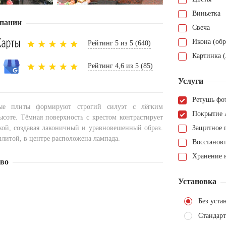
Виньетка
пании
Свеча
Икона (обр
Рейтинг 5 из 5 (640)
Картинка (
Рейтинг 4,6 из 5 (85)
Услуги
Ретушь фо
ные плиты формируют строгий силуэт с лёгким
Покрытие 
соте. Тёмная поверхность с крестом контрастирует
вкой, создавая лаконичный и уравновешенный образ.
Защитное 
литой, в центре расположена лампада.
Восстанов
Хранение н
тво
Установка
Без уста
Стандарт