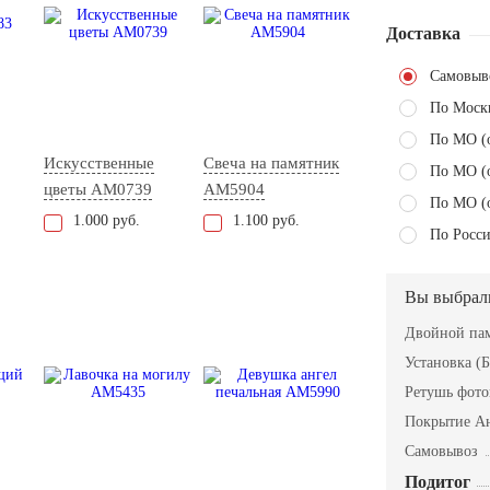
Доставка
Самовыв
По Моск
По МО (
Искусственные
Свеча на памятник
По МО (
цветы AM0739
AM5904
По МО (
1.000 руб.
1.100 руб.
По Росси
Вы выбрал
Двойной пам
Установка (Б
Ретушь фот
Покрытие А
Самовывоз
Подитог