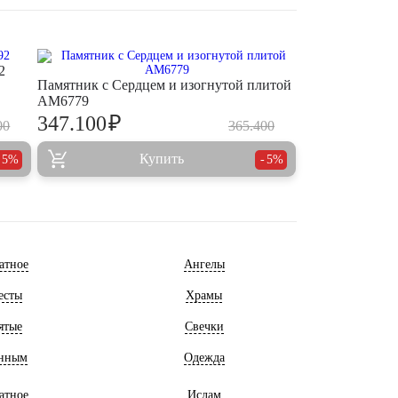
2
Памятник с Сердцем и изогнутой плитой
AM6779
₽
347.100
00
365.400
Купить
5%
5%
атное
Ангелы
есты
Храмы
ятые
Свечки
нным
Одежда
атное
Ислам