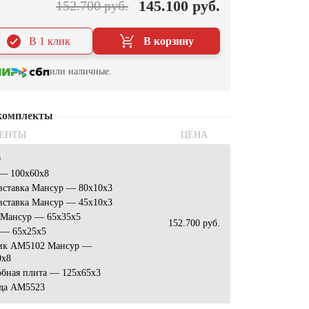
145.100 руб.
152.700 руб.
В 1 клик
В корзину
или наличные.
комплекты
ЕНТЫ
ЦЕНА
0
 — 100x60x8
вставка Мансур — 80x10x3
вставка Мансур — 45x10x3
 Мансур — 65x35x5
152.700 руб.
 — 65x25x5
ик АМ5102 Мансур —
0х8
обная плита — 125x65x3
да AM5523