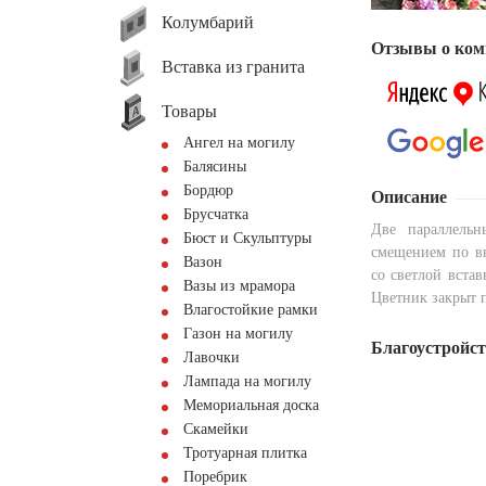
Колумбарий
Отзывы о ком
Вставка из гранита
Товары
Ангел на могилу
Балясины
Бордюр
Описание
Брусчатка
Две параллель
Бюст и Скульптуры
смещением по вы
Вазон
со светлой вста
Вазы из мрамора
Цветник закрыт п
Влагостойкие рамки
Газон на могилу
Благоустройс
Лавочки
Лампада на могилу
Мемориальная доска
Скамейки
Тротуарная плитка
Поребрик