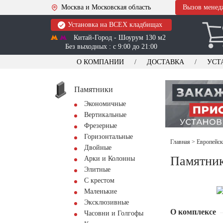
Москва и Московская область
Вызов менед
Установка на ВСЕХ кладбищах
Китай-Город - Шоурум 130 м2
Без выходных : с 9:00 до 21:00
О КОМПАНИИ
ДОСТАВКА
УСТ
Памятники
Экономичные
Вертикальные
Фрезерные
Горизонтальные
Главная
>
Европейск
Двойные
Памятник
Арки и Колонны
Элитные
С крестом
Маленькие
Эксклюзивные
О комплексе
Часовни и Голгофы