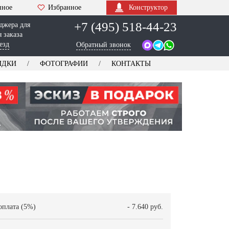
нное
Избранное
Конструктор
+7 (495) 518-44-23
джера для
 заказа
езд
Обратный звонок
ИДКИ
ФОТОГРАФИИ
КОНТАКТЫ
оплата (5%)
- 7.640 руб.