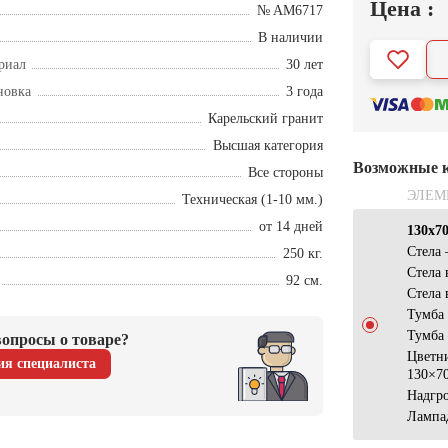
Цена :
№ AM6717
В наличии
риал
30 лет
новка
3 года
Карельский гранит
Высшая категория
Возможные 
Все стороны
ЭЛЕМ
Техническая (1-10 мм.)
от 14 дней
130х7
Стела
250 кг.
Стела 
92 см.
Стела 
Тумба
Тумба
опросы о товаре?
Цветн
ия специалиста
130×7
Надгр
Лампа