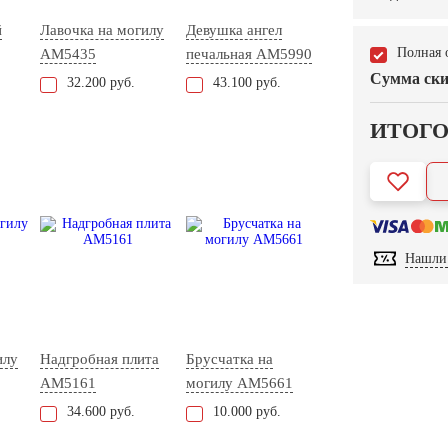
й
Лавочка на могилу
Девушка ангел
Полная 
AM5435
печальная AM5990
Сумма ски
32.200 руб.
43.100 руб.
ИТОГ
Нашли 
илу
Надгробная плита
Брусчатка на
AM5161
могилу AM5661
34.600 руб.
10.000 руб.