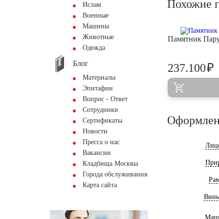
Похожие 
Ислам
Военные
Машины
Животные
Памятник Пару
Одежда
Блог
₽
237.100
Материалы
Эпитафии
Вопрос - Ответ
Сотрудники
Оформлен
Сертификаты
Новости
Пресса о нас
Лиц
Вакансии
При
Кладбища Москвы
Города обслуживания
Ра
Карта сайта
Винь
Маш