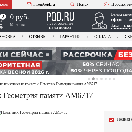
жера
info@pqd.ru
Поиск
Просмотре
Выезд мене
0 руб.
0
0
оформления
изготовление
Корзина
Заказать вы
памятников
АНОВКА
ОТЗЫВЫ
ГАРАНТИЯ
ОПЛАТА
СК
ие памятники из гранита
>
Памятник Геометрия памяти AM6717
 Геометрия памяти AM6717
Полная 