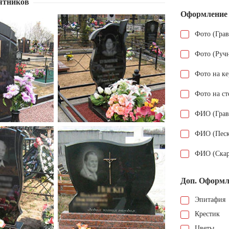
ятников
Оформление
Фото (Гра
Фото (Руч
Фото на к
Фото на ст
ФИО (Грав
ФИО (Песк
ФИО (Скар
Доп. Оформл
Эпитафия
Крестик
Цветы