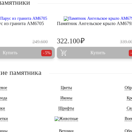
памятники
с из гранита AM6705
Памятник Ангельское крыло AM679
₽
322.100
249.600
339.0
Купить
Купить
5%
ие памятника
евое
Цветы
Обр
рода
Иконы
Кр
мки
Шрифты
Св
етки
Животные
Вое
ины
Веточки
Обр