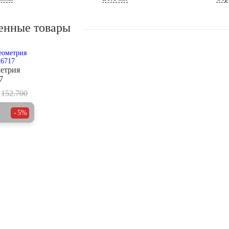
енные товары
етрия
7
152.700
5%