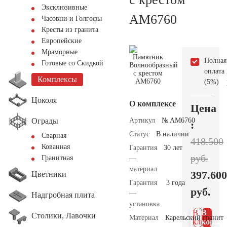
Эксклюзивные
AM6760
Часовни и Голгофы
Кресты из гранита
Европейские
Мраморные
Полная
Готовые со Скидкой
оплата
Комплексы
(5%)
Цоколя
О комплексе
Цена
Ограды
Артикул
№ AM6760
:
Статус
В наличии
Сварная
418.500
Кованная
Гарантия
30 лет
руб.
Гранитная
—
материал
397.600
Цветники
Гарантия
3 года
руб.
—
Надгробная плита
установка
В 1
В
Столики, Лавочки
Материал
Карельский гранит
клик
корзин