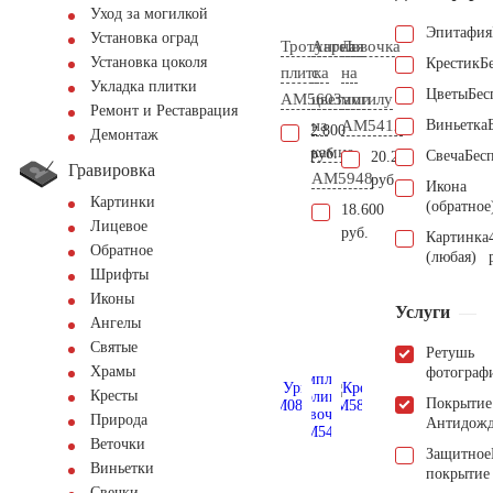
Уход за могилкой
Эпитафия
Установка оград
Тротуарная
Ангел
Лавочка
Установка цоколя
Крестик
Б
плитка
с
на
Укладка плитки
Цветы
Бес
AM5603
цветами
могилу
Ремонт и Реставрация
на
AM5412
Виньетка
2.800
Демонтаж
камне
руб.
Свеча
Бес
20.200
Гравировка
AM5948
руб.
Икона
Картинки
(обратное
18.600
Лицевое
руб.
Картинка
Обратное
(любая)
Шрифты
Иконы
Услуги
Ангелы
Святые
Ретушь
Храмы
фотограф
Кресты
Покрытие
Природа
Антидож
Веточки
Защитное
Виньетки
покрытие
Свечки