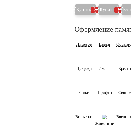
Купить
Купить
Куп
5%
5%
Оформление памя
Лицевое
Цветы
Обратно
Природа
Иконы
Кресты
Рамки
Шрифты
Святые
Виньетки
Военны
Животные