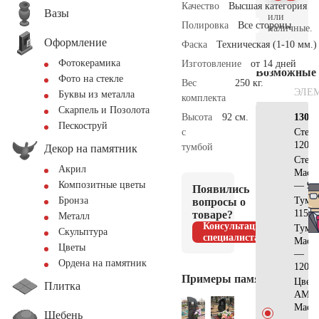
Качество
Высшая категория
Вазы
или
Полировка
Все стороны
наличные.
Оформление
Фаска
Техническая (1-10 мм.)
Фотокерамика
Изготовление
от 14 дней
Возможные
Фото на стекле
Вес
250 кг.
ЭЛЕ
Буквы из металла
комплекта
Скарпель и Позолота
Высота
92 см.
130х7
Пескоструй
с
Стел
120x8
тумбой
Декор на памятник
Стела
Акрил
Масл
Композитные цветы
— 90
Появились
Тумб
Бронза
вопросы о
115x2
товаре?
Металл
Консультация
Тумб
Скульптура
специалиста
Масл
Цветы
—
Ордена на памятник
120x2
Примеры памятников
Цвет
Плитка
АМ51
Масл
Щебень