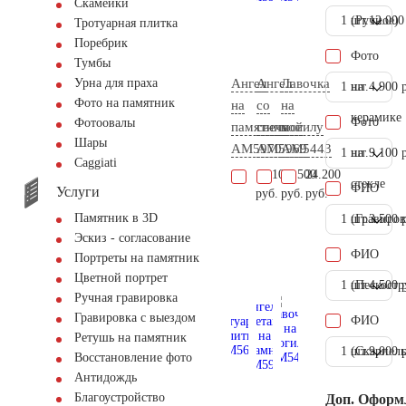
Скамейки
1 шт.
(Ручное)
12.000
Тротуарная плитка
Поребрик
Фото
Тумбы
Ангел
Ангел
Лавочка
Урна для праха
1 шт.
на
4.900 
Фото на памятник
на
со
на
керамике
Фото
Фотоовалы
памятник
свечкой
могилу
Шары
AM5970
AM5969
AM5443
1 шт.
на
9.100 
Сaggiati
17.100
14.500
24.200
стекле
ФИО
Услуги
руб.
руб.
руб.
Памятник в 3D
1 шт.
(Гравиров
3.500 
Эскиз - согласование
ФИО
Портреты на памятник
Цветной портрет
1 шт.
(Пескостр
4.500 
Ручная гравировка
Гравировка с выездом
ФИО
Ретушь на памятник
1 шт.
(Скарпель
9.000 
Восстановление фото
Антидождь
Благоустройство
Доп. Оформ