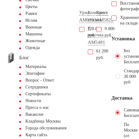
Восстано
Цветы
фотограф
Урна
Комплект
Крест
Рамки
Хранение
AM0893
столик
AM5822
Ислам
на складе
и
Военные
128.800
9.000
Машины
лавочка
руб.
руб.
Установка
Животные
AM5481
Одежда
Без
61.200
установ
Блог
руб.
Бесплат
Материалы
Стандар
Эпитафии
30.000
Вопрос - Ответ
руб.
Сотрудники
Сертификаты
Доставка
Новости
Пресса о нас
Самовы
Вакансии
Бесплат
Кладбища Москвы
По
Города обслуживания
Москве
Карта сайта
(от