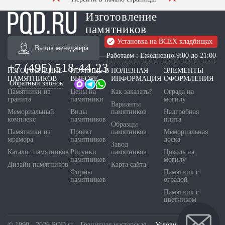
Изготовление
памятников
Установка на ВСЕХ кладбищах
Вызов менеджера
Работаем : Ежедневно 9:00 до 21:00
+7 (495) 518-44-23
ИЗГОТОВЛЕНИЕ
ПОМОЩЬ В
ПОЛЕЗНАЯ
ЭЛЕМЕНТЫ
ПАМЯТНИКОВ
ВЫБОРЕ
ИНФОРМАЦИЯ
ОФОРМЛЕНИЯ
Обратный звонок
Памятники из
Цены на
Как заказать?
Ограда на
гранита
памятники
могилу
Варианты
Мемориальный
Виды
памятников
Надгробная
комплекс
памятников
плита
Образцы
Памятники из
Проект
памятников
Мемориальная
мрамора
памятников
доска
Завод
Каталог памятников
Рисунки
памятников
Цоколь на
памятников
могилу
Дизайн памятников
Карта сайта
Формы
Памятник с
памятников
оградой
Памятник с
цветником
© 1990 - 2026 PQD.ru - Гранитная мастерская.
Условия