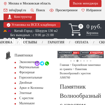
Москва и Московская область
Вызов менеджера
info@pqd.ru
Поиск
Просмотренное
Избранное
Конструктор
Установка на ВСЕХ кладбищах
0 руб.
0
0
Китай-Город - Шоурум 130 м2
Корзина
Без выходных : с 9:00 до 21:00
Выезд менеджера для
АНОВКА
ОТЗЫВЫ
ГАРАНТИЯ
ОПЛАТА
СК
оформления заказа
изготовление
Заказать выезд
памятников
+7 (495) 518-44-23
Памятники
Экономичные
Обратный звонок
Главная
>
Европейские памятники
Вертикальные
из гранита
>
Памятник
Фрезерные
Волнообразный с крестом
Горизонтальные
AM6760
Двойные
Памятник
Арки и Колонны
Элитные
Волнообразный
С крестом
с крестом
Маленькие