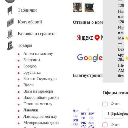
—
120x1
Таблички
Надгр
плит
Колумбарий
Отзывы о компании
120x6
Надгр
плита
Вставка из гранита
Масл
— 12
Товары
Ваза
Ангел на могилу
кругл
20x20
Балясины
Щебе
Бордюр
AM57
Брусчатка
Благоустройство
белы
Бюст и Скульптуры
Вазон
Вазы из мрамора
Оформлени
Влагостойкие рамки
Фото
Газон на могилу
Лавочки
1 шт.
(Гравиров
4.900 
Лампада на могилу
Мемориальная доска
Фото