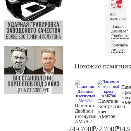
клик
корзин
или
наличные.
Нашли
дешевле?
Сообщите
и
получите
скидку.
Похожие памятни
Пам
Пря
конт
Памятник
AM6
Памятник
Контрастный
Двойной
крест
изогнутый
AM6706
AM6762
₽
₽
249.700
172.700
214.
262.800
181.8