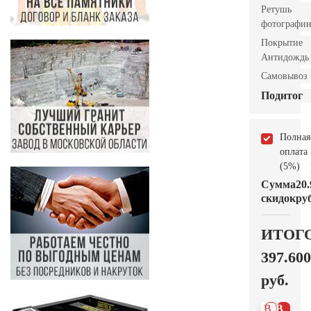
Ретушь
фотографи
Покрытие
Антидождь
Самовывоз
Подитог
Полная
оплата
(5%)
Сумма
20.
скидок
руб
ИТОГ
397.600
руб.
В 1
В