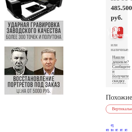
485.500
руб.
В 1
В
клик
корзин
или
наличные.
Нашли
дешевле?
Сообщите
и
получите
скидку.
Похожие
Вертикаль