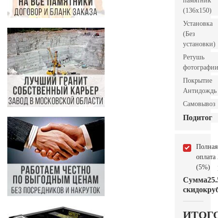
памятник
(136х150)
Установка
(Без
установки)
Ретушь
фотографи
Покрытие
Антидождь
Самовывоз
Подитог
Полная
оплата
(5%)
Сумма
25.
скидок
руб
ИТОГ