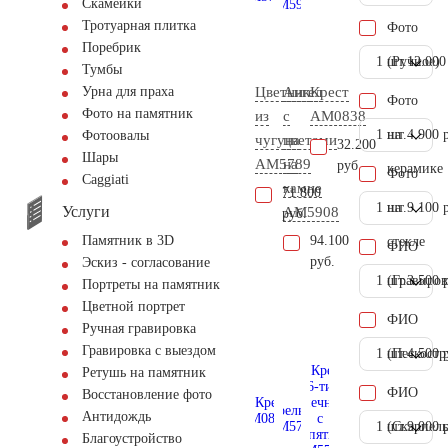
Скамейки
Тротуарная плитка
Фото
Поребрик
1 шт.
(Ручное)
12.000
Тумбы
Цветник
Ангел
Крест
Урна для праха
Фото
Фото на памятник
из
с
AM0838
1 шт.
на
4.900 
Фотоовалы
чугуна
цветами
32.200
Шары
AM5789
на
руб.
керамике
Фото
Сaggiati
камне
71.800
1 шт.
на
9.100 
Услуги
AM5908
руб.
94.100
Памятник в 3D
стекле
ФИО
руб.
Эскиз - согласование
1 шт.
(Гравиров
3.500 
Портреты на памятник
Цветной портрет
ФИО
Ручная гравировка
Гравировка с выездом
1 шт.
(Пескостр
4.500 
Ретушь на памятник
ФИО
Восстановление фото
Антидождь
1 шт.
(Скарпель
9.000 
Благоустройство