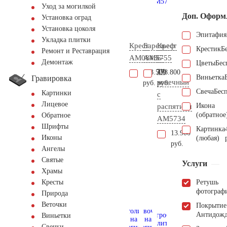
Уход за могилкой
Доп. Оформ
Установка оград
Установка цоколя
Эпитафия
Укладка плитки
Крест
Барельеф
Крест
Крестик
Б
Ремонт и Реставрация
AM0843
AM5755
6-
Демонтаж
Цветы
Бес
ти
103.500
478.800
Виньетка
Гравировка
конечный
руб.
руб.
Свеча
Бес
Картинки
с
Лицевое
Икона
распятием
(обратное
Обратное
AM5734
Шрифты
Картинка
13.900
Иконы
(любая)
руб.
Ангелы
Святые
Услуги
Храмы
Ретушь
Кресты
фотограф
Природа
Веточки
Покрытие
Антидож
Виньетки
Свечки