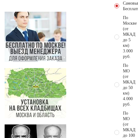
Самовы
Бесплат
По
Москве
(от
МКАД
до 5
км)
3.000
руб.
По
МО
(от
МКАД
до 50
км)
4.000
руб.
По
МО
(от
МКАД
до 100