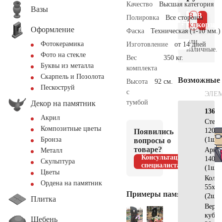
Качество
Высшая категория
Вазы
В 1
В
Полировка
Все стороны
клик
корзин
Оформление
Фаска
Техническая (1-10 мм.)
или
Фотокерамика
Изготовление
от 14 дней
наличные.
Фото на стекле
Вес
350 кг.
Буквы из металла
комплекта
Скарпель и Позолота
Возможные
Высота
92 см.
Пескоструй
с
ЭЛЕ
тумбой
Декор на памятник
136х1
Акрил
Стел
Композитные цветы
120х7
Появились
(1шт)
Бронза
вопросы о
товаре?
Арка
Металл
Консультация
140х3
Скульптура
специалиста
(1шт)
Цветы
Коло
Ордена на памятник
55х15
Примеры памятников
(2шт)
Плитка
Верх
куб 
Щебень