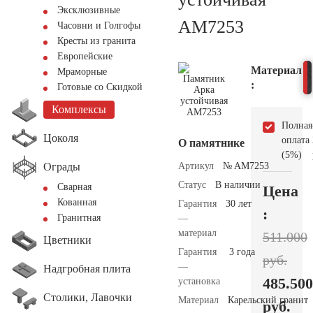
Эксклюзивные
AM7253
Часовни и Голгофы
Кресты из гранита
Европейские
Материал
Мраморные
:
Готовые со Скидкой
Комплексы
Полная
Цоколя
оплата
О памятнике
(5%)
Ограды
Артикул
№ AM7253
Статус
В наличии
Сварная
Цена
Кованная
Гарантия
30 лет
:
Гранитная
—
материал
511.000
Цветники
Гарантия
3 года
руб.
—
Надгробная плита
485.500
установка
Столики, Лавочки
Материал
Карельский гранит
руб.