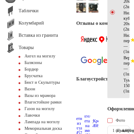
20х15
(2шт)
Таблички
Нижн
куб 
Колумбарий
Отзывы о компании
20х15
(2шт)
Вставка из гранита
Нижн
перек
— 13
Товары
(1шт)
Ангел на могилу
Верхн
Балясины
перек
— 13
Бордюр
(1шт)
Брусчатка
Благоустройство
Тумб
Бюст и Скульптуры
150х3
Вазон
(1шт)
Вазы из мрамора
Влагостойкие рамки
Оформлени
Газон на могилу
Лавочки
Фото
Лампада на могилу
Мемориальная доска
1 шт.
(Гравиров
4.900 