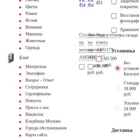
Защитное
покрытие
Цветы
Рамки
Восстано
Ислам
фотограф
Военные
Хранение
Машины
Столик
Лавочка
Надгробная
на складе
Животные
на
на
плита
Одежда
могилу
могилу
AM5175
Установка
AM5422
AM5433
Блог
43.500
Без
руб.
27.400
30.800
Материалы
установ
руб.
руб.
Эпитафии
Бесплат
Вопрос - Ответ
Стандар
Сотрудники
18.000
Сертификаты
руб.
Новости
Усиленн
Пресса о нас
24.000
руб.
Вакансии
Кладбища Москвы
Города обслуживания
Доставка
Карта сайта