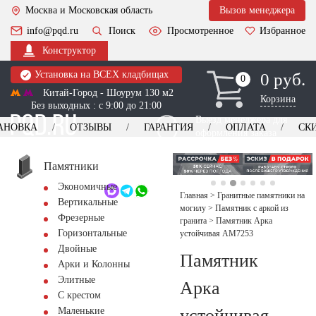
Москва и Московская область
Вызов менеджера
info@pqd.ru
Поиск
Просмотренное
Избранное
Конструктор
Установка на ВСЕХ кладбищах
0 руб.
0
0
Китай-Город - Шоурум 130 м2
Корзина
Без выходных : с 9:00 до 21:00
Выезд менеджера для
АНОВКА
ОТЗЫВЫ
ГАРАНТИЯ
ОПЛАТА
СК
оформления заказа
изготовление
Заказать выезд
памятников
+7 (495) 518-44-23
Памятники
Экономичные
Обратный звонок
Главная
>
Гранитные памятники на
Вертикальные
могилу
>
Памятник с аркой из
Фрезерные
гранита
>
Памятник Арка
Горизонтальные
устойчивая AM7253
Двойные
Памятник
Арки и Колонны
Элитные
Арка
С крестом
устойчивая
Маленькие