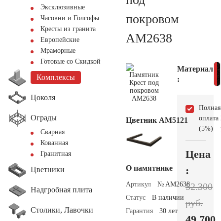
Эксклюзивные
покровом
Часовни и Голгофы
Кресты из гранита
AM2638
Европейские
Мраморные
Готовые со Скидкой
Материал
Комплексы
:
Цоколя
Полная
Ограды
оплата
Цветник АМ5121
(5%)
Сварная
Кованная
Цена
Гранитная
О памятнике
:
Цветники
Артикул
№ AM2638
52.300
Надгробная плита
Статус
В наличии
руб.
Столики, Лавочки
Гарантия
30 лет
49.700