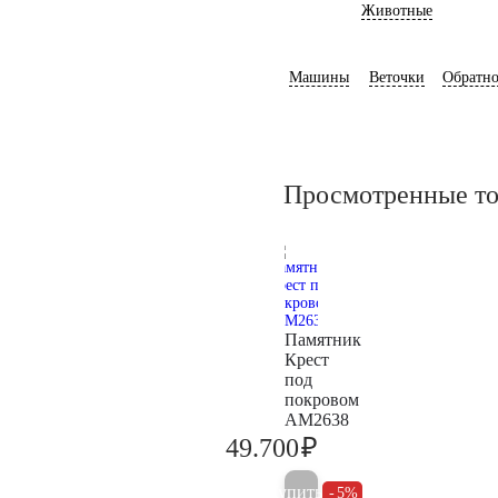
Животные
Машины
Веточки
Обратно
Просмотренные т
Памятник
Крест
под
покровом
AM2638
₽
49.700
52.300
Купить
5%