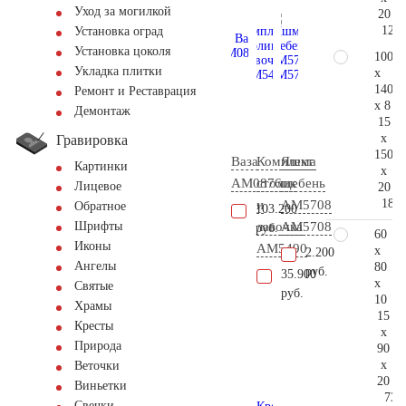
Уход за могилкой
20
126.
Установка оград
Установка цоколя
100
Укладка плитки
x
140
Ремонт и Реставрация
x 8
Демонтаж
15
x
Гравировка
150
Ваза
Комплект
Яшма
Картинки
x
AM0876
столик
щебень
Лицевое
20
185.
и
АМ5708
Обратное
103.200
лавочка
AM5708
Шрифты
руб.
60
Иконы
AM5490
x
2.200
Ангелы
80
руб.
35.900
x
Святые
руб.
10
Храмы
15
Кресты
x
Природа
90
x
Веточки
20
Виньетки
73.
Свечки