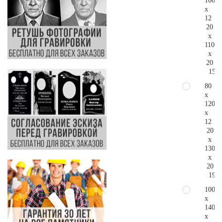
100
x
12
20
x
110
x
20
152.
80
x
120
x
12
20
x
130
x
20
193.
100
x
140
x