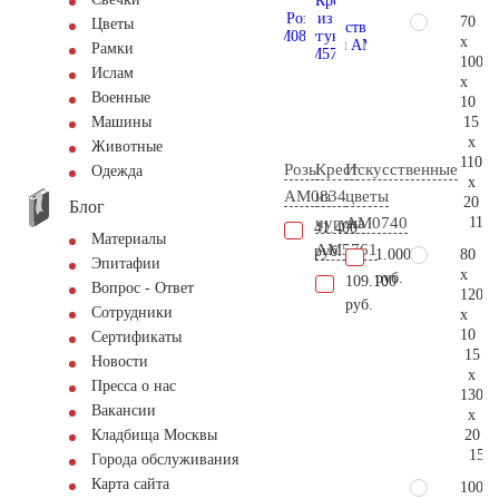
70
Цветы
x
Рамки
100
Ислам
x
Военные
10
15
Машины
x
Животные
110
Розы
Крест
Искусственные
Одежда
x
AM0834
из
цветы
20
Блог
117.
чугуна
AM0740
41.400
Материалы
AM5761
руб.
80
1.000
Эпитафии
x
руб.
109.100
Вопрос - Ответ
120
руб.
Сотрудники
x
10
Сертификаты
15
Новости
x
Пресса о нас
130
Вакансии
x
20
Кладбища Москвы
158.
Города обслуживания
Карта сайта
100