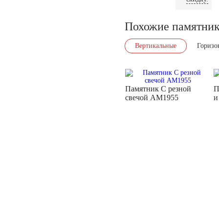
Похожие памятни
Вертикальные
Горизо
Памятник С резной
П
свечой AM1955
и