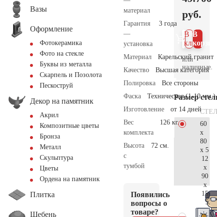
—
Вазы
материал
руб.
Гарантия
3 года
Оформление
—
В 1
В
клик
корзин
Фотокерамика
установка
Фото на стекле
Материал
Карельский гранит
или
Буквы из металла
наличные.
Качество
Высшая категория
Скарпель и Позолота
Полировка
Все стороны
Пескоструй
Фаска
Техническая (1-10 мм.)
Размер сте
Декор на памятник
Изготовление
от 14 дней
СТЕ
Акрил
Вес
126 кг.
60
Композитные цветы
x
комплекта
Бронза
80
Высота
72 см.
Металл
x 5
с
Скульптура
12
тумбой
x
Цветы
90
Ордена на памятник
x
15
Плитка
Появились
52.
вопросы о
товаре?
Щебень
70