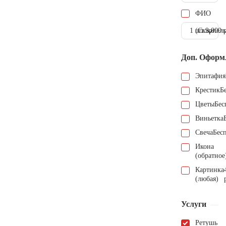
ФИО
1 шт.
(Скарпель
9.000 
Доп. Оформ
Эпитафия
Крестик
Б
Цветы
Бес
Виньетка
Свеча
Бес
Икона
(обратное
Картинка
(любая)
Услуги
Ретушь