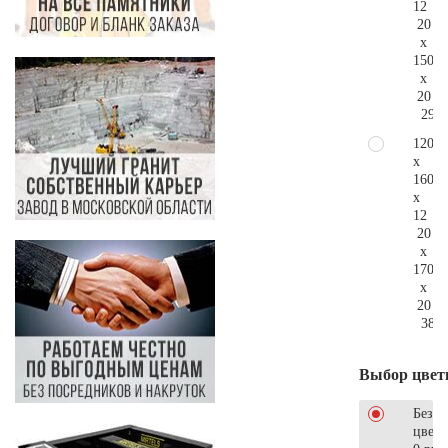
12
20
x
150
x
20
297.
120
x
160
x
12
20
x
170
x
20
380.
Выбор цвет
Без
цветн