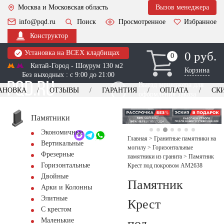
Москва и Московская область
Вызов менеджера
info@pqd.ru
Поиск
Просмотренное
Избранное
Конструктор
Установка на ВСЕХ кладбищах
0 руб.
0
0
Китай-Город - Шоурум 130 м2
Корзина
Без выходных : с 9:00 до 21:00
Выезд менеджера для
АНОВКА
ОТЗЫВЫ
ГАРАНТИЯ
ОПЛАТА
СК
оформления заказа
изготовление
Заказать выезд
памятников
+7 (495) 518-44-23
Памятники
Экономичные
Обратный звонок
Главная
>
Гранитные памятники на
Вертикальные
могилу
>
Горизонтальные
Фрезерные
памятники из гранита
>
Памятник
Горизонтальные
Крест под покровом AM2638
Двойные
Памятник
Арки и Колонны
Элитные
Крест
С крестом
под
Маленькие