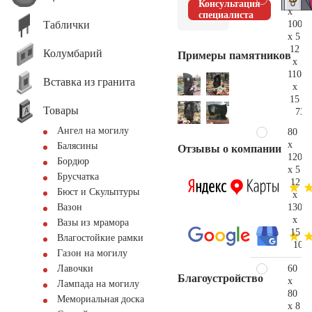
Консультация
x
специалиста
Таблички
100
x 5
12
Колумбарий
Примеры памятников
x
110
Вставка из гранита
x
15
Товары
73.
Ангел на могилу
80
x
Балясины
Отзывы о компании
120
Бордюр
x 5
Брусчатка
12
Бюст и Скульптуры
x
130
Вазон
x
Вазы из мрамора
15
Влагостойкие рамки
107.
Газон на могилу
60
Лавочки
Благоустройство
x
Лампада на могилу
80
Мемориальная доска
x 8