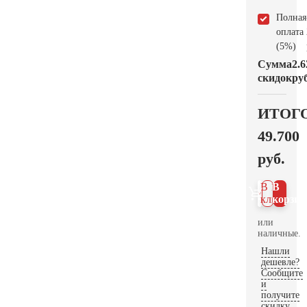
Полная
оплата
(5%)
Сумма
2.6
скидок
руб
ИТОГ
49.700
руб.
В 1
В
клик
корзин
или
наличные.
Нашли
дешевле?
Сообщите
и
получите
скидку.