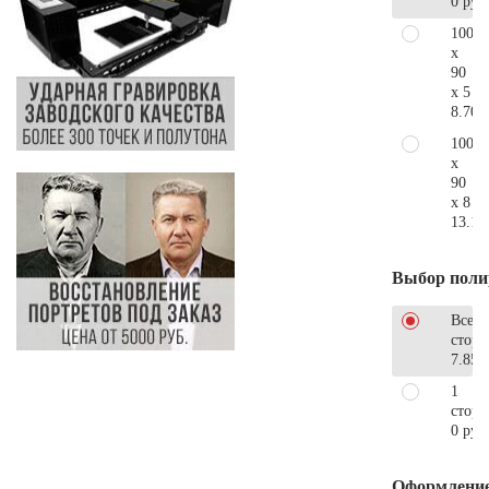
0 руб
100
x
90
x 5
8.700
100
x
90
x 8
13.10
Выбор поли
Все
стор
7.850
1
сторо
0 руб
Оформлени