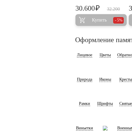
₽
30.600
32.200
Купить
5%
Оформление памя
Лицевое
Цветы
Обратно
Природа
Иконы
Кресты
Рамки
Шрифты
Святые
Виньетки
Военны