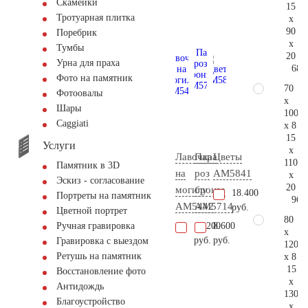
Скамейки
15
Тротуарная плитка
x
90
Поребрик
x
Тумбы
20
Урна для праха
68.
Фото на памятник
70
Фотоовалы
x
Шары
100
Сaggiati
x 8
15
Услуги
x
Лавочка
Пара
Цветы
110
Памятник в 3D
на
роз
AM5841
x
Эскиз - согласование
20
могилу
бронза
18.400
Портреты на памятник
96.
AM5442
AM5714
руб.
Цветной портрет
80
16.200
8.600
Ручная гравировка
x
руб.
руб.
Гравировка с выездом
120
Ретушь на памятник
x 8
15
Восстановление фото
x
Антидождь
130
Благоустройство
x