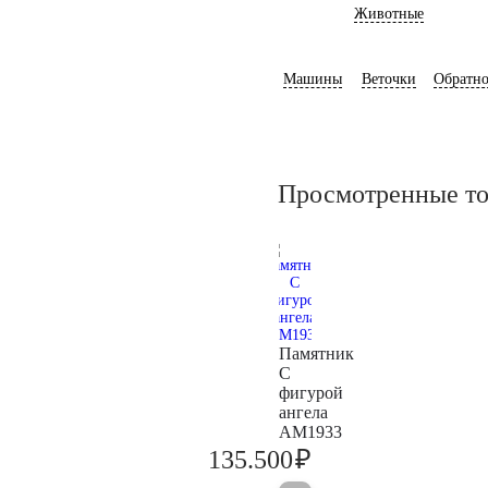
Животные
Машины
Веточки
Обратно
Просмотренные т
Памятник
С
фигурой
ангела
AM1933
₽
135.500
142.600