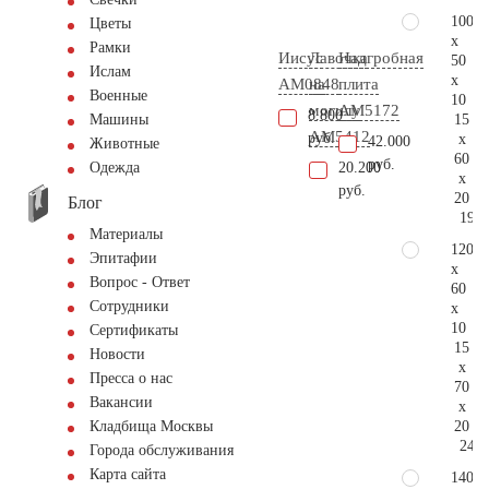
100
Цветы
x
Рамки
Иисус
Лавочка
Надгробная
50
Ислам
x
AM0848
на
плита
Военные
10
могилу
AM5172
8.800
15
Машины
AM5412
руб.
x
42.000
Животные
60
руб.
20.200
Одежда
x
руб.
20
Блог
199.
Материалы
120
Эпитафии
x
Вопрос - Ответ
60
Сотрудники
x
10
Сертификаты
15
Новости
x
Пресса о нас
70
Вакансии
x
20
Кладбища Москвы
249.
Города обслуживания
Карта сайта
140