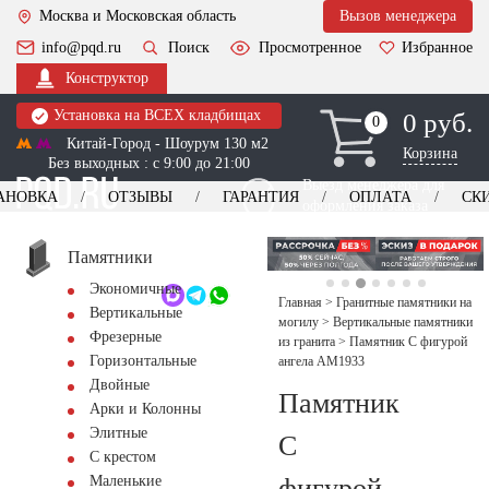
Москва и Московская область
Вызов менеджера
info@pqd.ru
Поиск
Просмотренное
Избранное
Конструктор
Установка на ВСЕХ кладбищах
0 руб.
0
0
Китай-Город - Шоурум 130 м2
Корзина
Без выходных : с 9:00 до 21:00
Выезд менеджера для
АНОВКА
ОТЗЫВЫ
ГАРАНТИЯ
ОПЛАТА
СК
оформления заказа
изготовление
Заказать выезд
памятников
+7 (495) 518-44-23
Памятники
Экономичные
Обратный звонок
Главная
>
Гранитные памятники на
Вертикальные
могилу
>
Вертикальные памятники
Фрезерные
из гранита
>
Памятник С фигурой
Горизонтальные
ангела AM1933
Двойные
Памятник
Арки и Колонны
Элитные
С
С крестом
фигурой
Маленькие