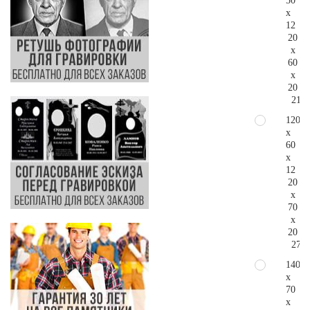
50
x
12
20
x
60
x
20
217.
120
x
60
x
12
20
x
70
x
20
270.
140
x
70
x