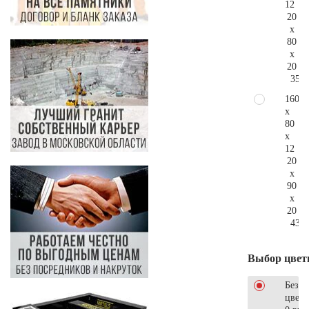
12
20
x
80
x
20
356.
160
x
80
x
12
20
x
90
x
20
436.
Выбор цвет
Без
цветн