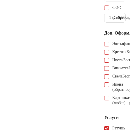
ФИО
1 шт.
(Скарпель
9.000 
Доп. Оформ
Эпитафия
Крестик
Б
Цветы
Бес
Виньетка
Свеча
Бес
Икона
(обратное
Картинка
(любая)
Услуги
Ретушь