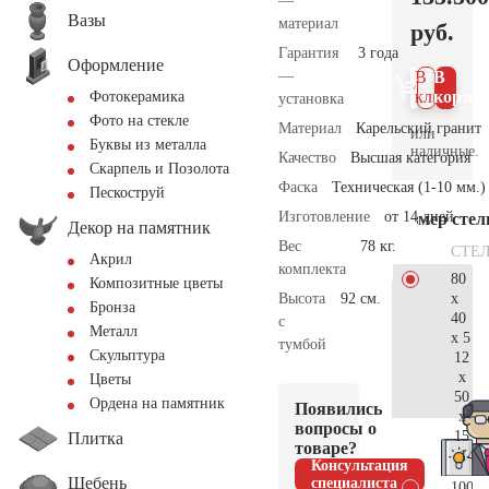
—
Вазы
материал
руб.
Гарантия
3 года
Оформление
—
В 1
В
клик
корзин
Фотокерамика
установка
Фото на стекле
Материал
Карельский гранит
или
Буквы из металла
наличные.
Качество
Высшая категория
Скарпель и Позолота
Фаска
Техническая (1-10 мм.)
Пескоструй
Изготовление
от 14 дней
Размер сте
Декор на памятник
Вес
78 кг.
СТЕ
Акрил
комплекта
80
Композитные цветы
x
Высота
92 см.
Бронза
40
с
Металл
x 5
тумбой
Скульптура
12
x
Цветы
50
Ордена на памятник
Появились
x
вопросы о
15
Плитка
товаре?
142.
Консультация
Щебень
специалиста
100