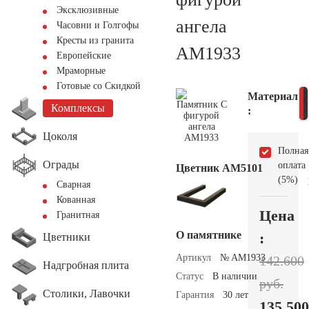
Эксклюзивные
ангела
Часовни и Голгофы
Кресты из гранита
AM1933
Европейские
Мраморные
Готовые со Скидкой
Материал
Комплексы
:
Цоколя
Полная
Ограды
оплата
Цветник АМ5101
(5%)
Сварная
Кованная
Цена
Гранитная
О памятнике
:
Цветники
Артикул
№ AM1933
142.600
Надгробная плита
Статус
В наличии
руб.
Столики, Лавочки
Гарантия
30 лет
135.500