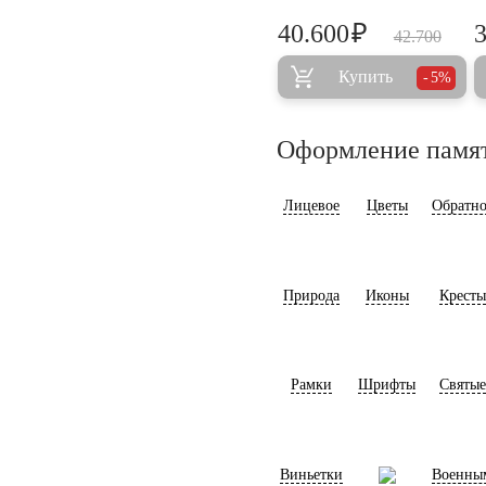
₽
40.600
42.700
Купить
5%
Оформление памя
Лицевое
Цветы
Обратно
Природа
Иконы
Кресты
Рамки
Шрифты
Святые
Виньетки
Военны