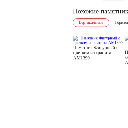
Похожие памятни
Вертикальные
Горизо
Памятник Фигурный с
П
цветком из гранита
з
AM1390
A