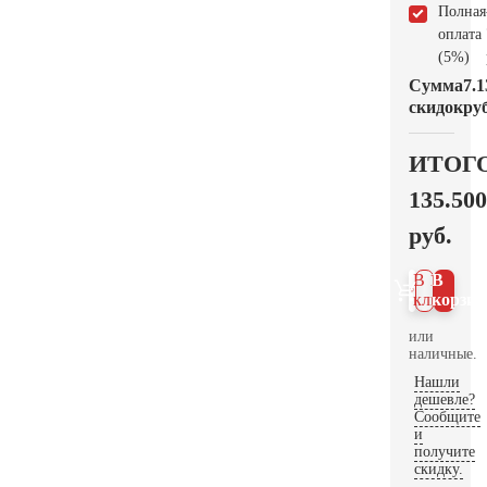
Полная
оплата
(5%)
Сумма
7.1
скидок
руб
ИТОГ
135.500
руб.
В 1
В
клик
корзин
или
наличные.
Нашли
дешевле?
Сообщите
и
получите
скидку.