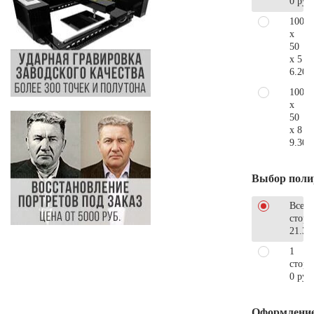
0 руб
100
x
50
x 5
6.200
100
x
50
x 8
9.300
Выбор поли
Все
стор
21.39
1
сторо
0 руб
Оформлени