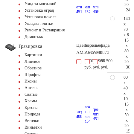
Уход за могилкой
20
242.
Установка оград
Установка цоколя
140
Укладка плитки
x
70
Ремонт и Реставрация
x 8
Демонтаж
15
Цветник
Барельеф
Лампада
x
Гравировка
80
AM5102
AM5749
AM0873
Картинки
x
7.700
14.900
86.500
Лицевое
20
307.
руб.
руб.
руб.
Обратное
Шрифты
80
Иконы
x
Ангелы
40
x
Святые
10
Храмы
15
Кресты
x
Природа
50
x
Веточки
20
Виньетки
158.
Свечки