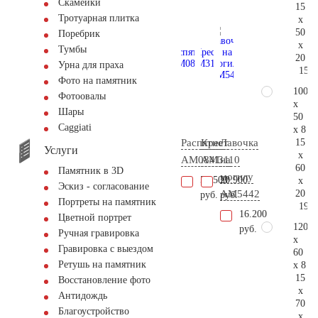
Скамейки
15
Тротуарная плитка
x
50
Поребрик
x
Тумбы
20
Урна для праха
151.
Фото на памятник
100
Фотоовалы
x
Шары
50
Сaggiati
x 8
15
Распятие
Крест
Лавочка
Услуги
x
AM0841
AM3110
на
60
Памятник в 3D
могилу
57.500
20.900
x
Эскиз - согласование
20
AM5442
руб.
руб.
Портреты на памятник
195.
16.200
Цветной портрет
120
руб.
Ручная гравировка
x
Гравировка с выездом
60
Ретушь на памятник
x 8
15
Восстановление фото
x
Антидождь
70
Благоустройство
x