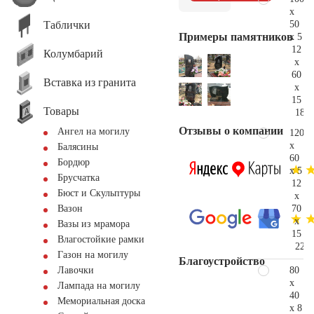
x
Таблички
50
Примеры памятников
x 5
12
Колумбарий
x
60
Вставка из гранита
x
15
Товары
185.
Отзывы о компании
Ангел на могилу
120
x
Балясины
60
Бордюр
x 5
Брусчатка
12
Бюст и Скульптуры
x
70
Вазон
x
Вазы из мрамора
15
Влагостойкие рамки
225.
Газон на могилу
Благоустройство
80
Лавочки
x
Лампада на могилу
40
Мемориальная доска
x 8