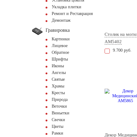
Установка цоколя
Укладка плитки
Ремонт и Реставрация
Демонтаж
Гравировка
Столик на моги
Картинки
AM5402
Лицевое
9.700 руб.
Обратное
Шрифты
Иконы
Ангелы
Святые
Храмы
Кресты
Природа
Веточки
Виньетки
Свечки
Цветы
Рамки
Декор Медицин