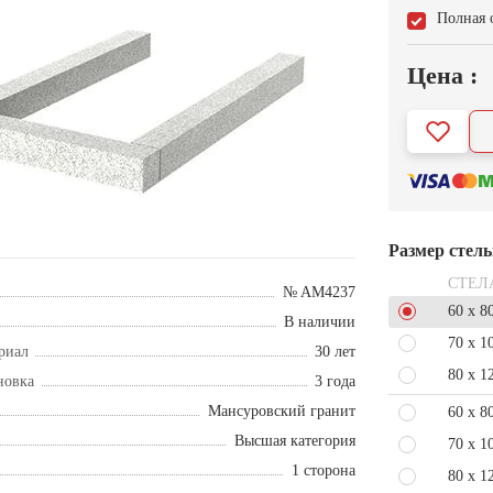
Полная 
Цена :
Размер стел
СТЕЛ
№ AM4237
60 x 8
В наличии
70 x 1
риал
30 лет
80 x 1
новка
3 года
Мансуровский гранит
60 x 8
Высшая категория
70 x 1
1 сторона
80 x 1