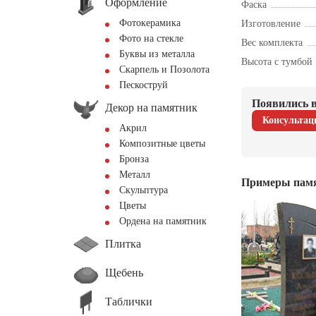
Оформление
Фаска
Фотокерамика
Изготовление
Фото на стекле
Вес комплекта
Буквы из металла
Высота с тумбой
Скарпель и Позолота
Пескоструй
Появились в
Декор на памятник
Консультац
Акрил
Композитные цветы
Бронза
Металл
Примеры пам
Скульптура
Цветы
Ордена на памятник
Плитка
Щебень
Таблички