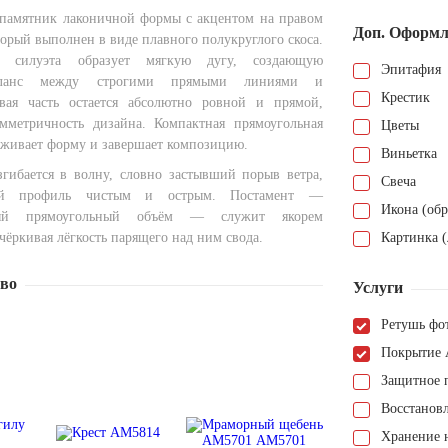
памятник лаконичной формы с акцентом на правом
Доп. Оформл
торый выполнен в виде плавного полукруглого скоса.
а силуэта образует мягкую дугу, создающую
Эпитафия
аланс между строгими прямыми линиями и
Крестик
евая часть остается абсолютно ровной и прямой,
мметричность дизайна. Компактная прямоугольная
Цветы
рживает форму и завершает композицию.
Виньетка
гибается в волну, словно застывший порыв ветра,
Свеча
вый профиль чистым и острым. Постамент —
Икона (обр
ный прямоугольный объём — служит якорем
ёркивая лёгкость парящего над ним свода.
Картинка (
тво
Услуги
Ретушь фо
Покрытие 
Защитное 
Восстанов
Хранение н