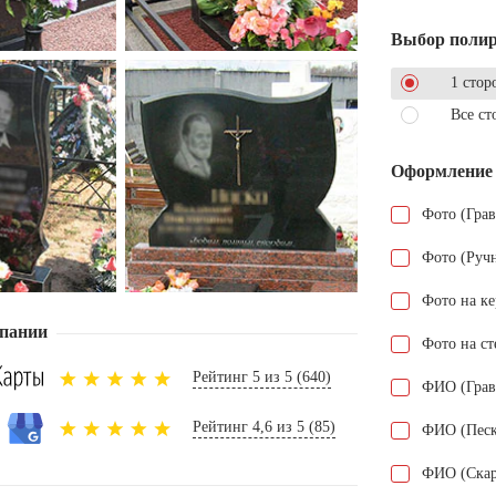
Выбор поли
1 стор
Все ст
Оформление
Фото (Гра
Фото (Руч
Фото на к
пании
Фото на ст
Рейтинг 5 из 5 (640)
ФИО (Грав
Рейтинг 4,6 из 5 (85)
ФИО (Песк
ФИО (Скар