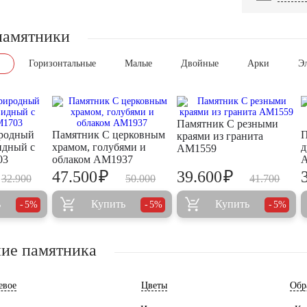
памятники
Горизонтальные
Малые
Двойные
Арки
Э
Памятник С резными
родный
Памятник С церковным
П
краями из гранита
идный с
храмом, голубями и
д
AM1559
03
облаком AM1937
₽
₽
47.500
39.600
32.900
50.000
41.700
ь
Купить
Купить
5%
5%
5%
ие памятника
евое
Цветы
Обр