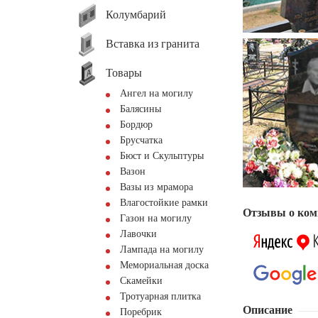
Колумбарий
Вставка из гранита
Товары
Ангел на могилу
Балясины
Бордюр
Брусчатка
Бюст и Скульптуры
Вазон
Вазы из мрамора
Влагостойкие рамки
Отзывы о ком
Газон на могилу
Лавочки
Лампада на могилу
Мемориальная доска
Скамейки
Тротуарная плитка
Описание
Поребрик