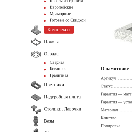
Кресты из гранита
Европейские
Мраморные
Готовые со Скидкой
Комплексы
Цоколя
Ограды
Сварная
О памятнике
Кованная
Гранитная
Артикул
Цветники
Статус
Гарантия — мате
Надгробная плита
Гарантия — уста
Столики, Лавочки
Материал
Качество
Вазы
Полировка