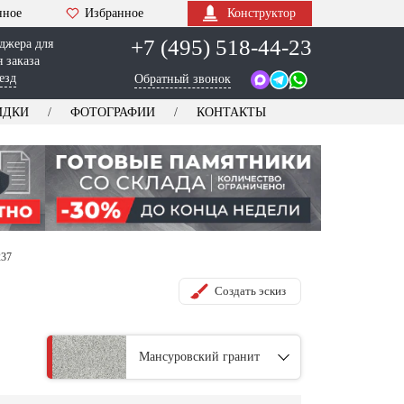
нное
Избранное
Конструктор
+7 (495) 518-44-23
джера для
 заказа
езд
Обратный звонок
ИДКИ
ФОТОГРАФИИ
КОНТАКТЫ
237
Создать эскиз
Мансуровский гранит