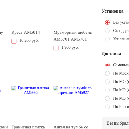
Установка
Без уста
Стандарт
лу
Крест AM5814
Мраморный щебень
АМ5701 AM5701
Усиленн
16.200 руб.
1.900 руб.
Доставка
Самовыв
По Моск
По МО (
По МО (
По МО (
По Росси
Вы выбрал
ский
Гранитная плитка
Ангел на тумбе со