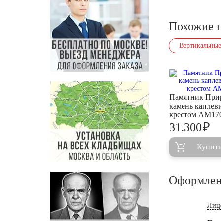
Похожие 
Вертикальные
Памятник При
камень каплев
крестом AM17
₽
31.300
Купит
Оформлен
Лиц