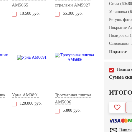
Стела (60x80
AM5665
стрелами AM5927
Установка (Б
18.500 руб.
65.300 руб.
Ретушь фот
Покрытие А
Полировка 1
Самовывоз
Подитог
Полная 
Сумма ски
ИТОГ
ник
Урна AM0891
Тротуарная плитка
AM5606
128.800 руб.
5.800 руб.
Нашли 