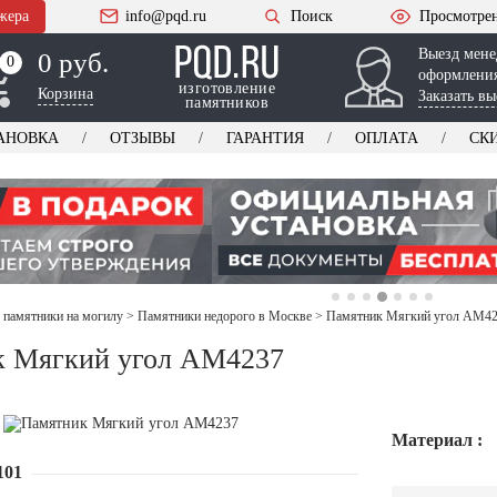
жера
info@pqd.ru
Поиск
Просмотре
Выезд мене
0 руб.
0
0
оформления
изготовление
Корзина
Заказать вы
памятников
АНОВКА
ОТЗЫВЫ
ГАРАНТИЯ
ОПЛАТА
СК
 памятники на могилу
>
Памятники недорого в Москве
>
Памятник Мягкий угол AM4
к Мягкий угол AM4237
Материал :
101