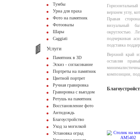
Тумбы
Горизонтальный 
Урна для праха
верхнем углу, ко
Фото на памятник
Правая сторон
Фотоовалы
визуальный б
Шары
округлостью. Л
Сaggiati
подчеркивая аси
подставка подде
Услуги
Верхний край из
Памятник в 3D
оставляя пра
Эскиз - согласование
минималистич
Портреты на памятник
композиции, подч
Цветной портрет
Ручная гравировка
Благоустройс
Гравировка с выездом
Ретушь на памятник
Восстановление фото
Антидождь
Благоустройство
Уход за могилкой
Установка оград