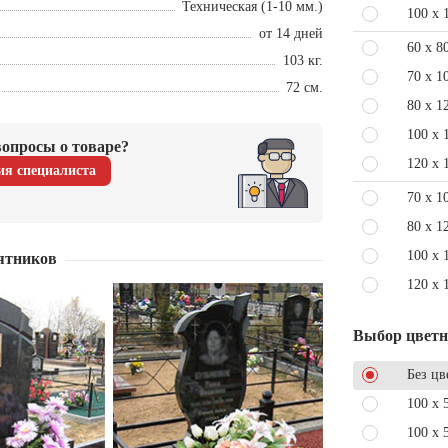
Техническая (1-10 мм.)
100 x 
от 14 дней
60 x 8
103 кг.
70 x 1
72 см.
80 x 1
100 x 
опросы о товаре?
120 x 
ия специалиста
70 x 1
80 x 1
100 x 
ятников
120 x 
Выбор цвет
Без цв
100 x 
100 x 