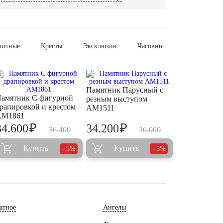
литные
Кресты
Эксклюзив
Часовни
Памятник Парусный с
амятник С фигурной
резным выступом
рапировкой и крестом
AM1511
AM1861
₽
₽
34.600
34.200
36.400
36.000
Купить
Купить
5%
5%
атное
Ангелы