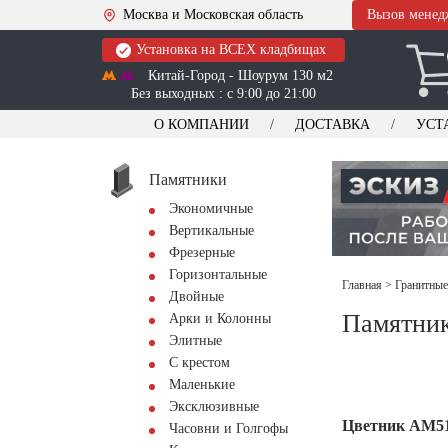
Москва и Московская область
Вызов менед
Установка на ВСЕХ кладбищах
Китай-Город - Шоурум 130 м2
Без выходных : с 9:00 до 21:00
О КОМПАНИИ
ДОСТАВКА
УСТ
Памятники
Экономичные
Вертикальные
Фрезерные
Горизонтальные
Главная
>
Гранитные
Двойные
Памятни
Арки и Колонны
Элитные
С крестом
Маленькие
Эксклюзивные
Цветник АМ5
Часовни и Голгофы