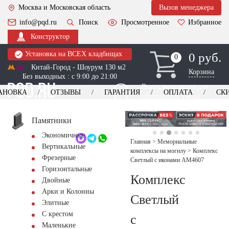
Москва и Московская область
Вызов менеджера
info@pqd.ru
Поиск
Просмотренное
Избранное
Конструктор
Установка на ВСЕХ кладбищах
0 руб.
0
0
Китай-Город - Шоурум 130 м2
Корзина
Без выходных : с 9:00 до 21:00
Выезд менеджера для
АНОВКА
ОТЗЫВЫ
ГАРАНТИЯ
ОПЛАТА
СК
оформления заказа
изготовление
Заказать выезд
памятников
+7 (495) 518-44-23
Памятники
Экономичные
Обратный звонок
Главная
>
Мемориальные
Вертикальные
комплексы на могилу
>
Комплекс
Фрезерные
Светлый с иконами AM4607
Горизонтальные
Комплекс
Двойные
Арки и Колонны
Светлый
Элитные
С крестом
с
Маленькие