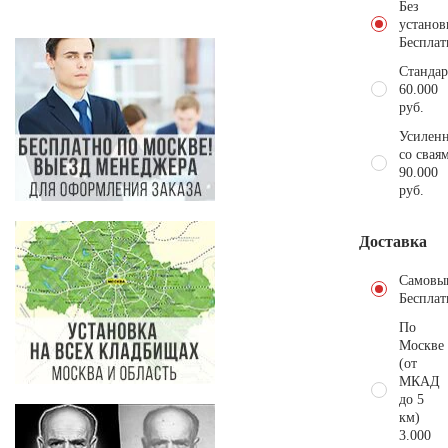
Без
установ
Бесплат
Стандар
60.000
руб.
Усиленн
со свая
90.000
руб.
Доставка
Самовы
Бесплат
По
Москве
(от
МКАД
до 5
км)
3.000