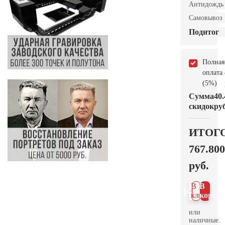
Антидождь
Самовывоз
Подитог
Полная
оплата
(5%)
Сумма
40.
скидок
руб
ИТОГ
767.800
руб.
В 1
В
клик
корзин
или
наличные.