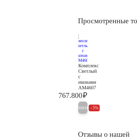
Просмотренные т
Комплекс
Светлый
с
иконами
AM4607
₽
767.800
808.200
Купить
5%
Отзывы о нашей