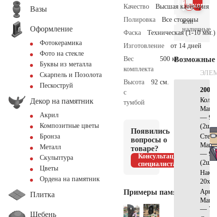
клик
корзин
Качество
Высшая категория
Вазы
Полировка
Все стороны
или
Оформление
наличные.
Фаска
Техническая (1-10 мм.)
Фотокерамика
Изготовление
от 14 дней
Фото на стекле
Вес
500 кг.
Возможные
Буквы из металла
комплекта
ЭЛЕ
Скарпель и Позолота
Высота
92 см.
Пескоструй
200х2
с
Коло
Декор на памятник
тумбой
Манс
Акрил
— 90
Композитные цветы
(2шт)
Появились
Стела
Бронза
вопросы о
Манс
Металл
товаре?
— 90
Консультация
Скульптура
(2шт)
специалиста
Цветы
Накл
Ордена на памятник
20х15
Примеры памятников
Арка
Плитка
Манс
— 70
Щебень