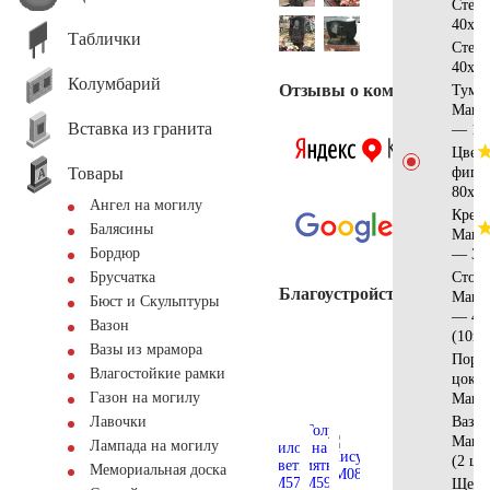
Стел
40х40
Таблички
Стек
40х30
Колумбарий
Отзывы о компании
Тумб
Манс
Вставка из гранита
— 11
Цвет
Товары
фигу
80х60
Ангел на могилу
Крест
Балясины
Манс
Бордюр
— 35
Стол
Брусчатка
Благоустройство
Манс
Бюст и Скульптуры
— 40
Вазон
(10шт
Вазы из мрамора
Поре
Влагостойкие рамки
цокол
Газон на могилу
Манс
Ваза
Лавочки
Манс
Лампада на могилу
(2 шт
Мемориальная доска
Щебе