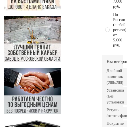
7.000
руб.
По
России
(любой
регион)
от
5.000
руб.
Вы выбра
Двойной
памятник
(200х200)
Установка
(Без
установки)
Ретушь
фотографи
Покрытие