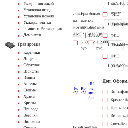
1 шт.
на
9.100 
Уход за могилкой
Установка оград
стекле
Лавочка
Гранитная
Ангел
ФИО
Установка цоколя
на
плитка
с
Укладка плитки
1 шт.
(Гравиров
3.500 
могилу
AM5664
цветами
Ремонт и Реставрация
AM5413
AM5981
Демонтаж
15.700
ФИО
руб.
6.300
112.000
Гравировка
1 шт.
(Пескостр
4.500 
руб.
руб.
Картинки
ФИО
Лицевое
Обратное
1 шт.
(Скарпель
9.000 
Шрифты
Иконы
Доп. Оформ
Ангелы
Святые
Эпитафия
Храмы
Крестик
Б
Кресты
Цветы
Бес
Природа
Веточки
Виньетка
Виньетки
Свеча
Бес
Роза
Крест
Шар
Свечки