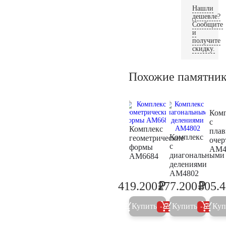
Нашли
дешевле?
Сообщите
и
получите
скидку.
Похожие памятни
Ком
с
Комплекс
пла
Комплекс
геометрические
очер
с
формы
AM4
диагональными
AM6684
делениями
AM4802
₽
₽
419.200
277.200
305.
441.300
291.8
Купить
Купить
Куп
5%
5%