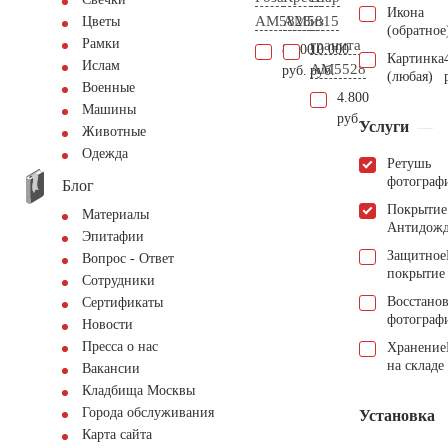
Икона
AM5828
AM5815
из
Цветы
(обратное
Рамки
гранита
8.200
10.000
Картинка
Ислам
AM5528
руб.
руб.
(любая)
Военные
4.800
Машины
руб.
Услуги
Животные
Одежда
Ретушь
фотограф
Блог
Покрытие
Материалы
Антидож
Эпитафии
Защитное
Вопрос - Ответ
покрытие
Сотрудники
Восстано
Сертификаты
фотограф
Новости
Пресса о нас
Хранение
на складе
Вакансии
Кладбища Москвы
Города обслуживания
Установка
Карта сайта