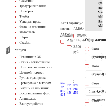
Скамейки
крас
Тротуарная плитка
Цоко
Поребрик
Манс
АМ56
Тумбы
Плит
Урна для праха
Акриловые
Голубь
Иисус
АМ56
Фото на памятник
цветы
на
AM0848
Фотоовалы
AM5723
памятник
8.800
Шары
Оформлени
AM5906
руб.
6.100
Сaggiati
руб.
2.300
Фото
Услуги
руб.
1 шт.
(Гравиров
4.900 
Памятник в 3D
Эскиз - согласование
Фото
Портреты на памятник
Цветной портрет
1 шт.
(Ручное)
12.000
Ручная гравировка
Гравировка с выездом
Фото
Ретушь на памятник
1 шт.
на
4.900 
Восстановление фото
Антидождь
керамике
Фото
Благоустройство