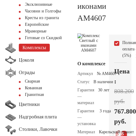
иконами
Эксклюзивные
Часовни и Голгофы
AM4607
Кресты из гранита
Европейские
Мраморные
Готовые со Скидкой
Полная
Комплексы
оплата
(5%)
Цоколя
О комплексе
Цена
Ограды
Артикул
№ AM4607
:
Сварная
Статус
В наличии
Кованная
Гарантия
30 лет
808.200
Гранитная
—
руб.
материал
Цветники
767.800
Гарантия
3 года
Надгробная плита
—
руб.
установка
Столики, Лавочки
Материал
Карельский гранит
В 1
В