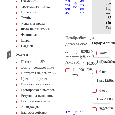
Скамейки
Дымо
Тротуарная плитка
Поре
Поребрик
—
185х1
Тумбы
(4шт)
Урна для праха
Газон
Фото на памятник
Фотоовалы
Печальная
Крест
Лампада
Шары
Оформлени
дева
AM5882
из
Сaggiati
у
гранита
34.500
Фото
Услуги
колонны
AM5548
руб.
1 шт.
(Гравиров
4.900 
Памятник в 3D
AM5901
10.300
Эскиз - согласование
руб.
114.000
Фото
Портреты на памятник
руб.
Цветной портрет
1 шт.
(Ручное)
12.000
Ручная гравировка
Гравировка с выездом
Фото
Ретушь на памятник
1 шт.
на
4.900 
Восстановление фото
Антидождь
керамике
Фото
Благоустройство