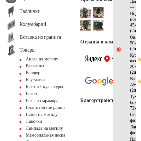
Дымо
— 70
Таблички
Подст
под 
Колумбарий
45х20
(2шт)
Вставка из гранита
Овал
Отзывы о компании
50х35
(2шт)
Товары
Кубик
Ангел на могилу
вазу
Балясины
20х20
(2шт)
Бордюр
Ваза
Брусчатка
АМ55
Бюст и Скульптуры
(2шт)
Вазон
Тумб
Благоустройство
Вазы из мрамора
боко
Влагостойкие рамки
72х25
Газон на могилу
Стол
фигу
Лавочки
Лавк
Лампада на могилу
фигу
Мемориальная доска
Плит