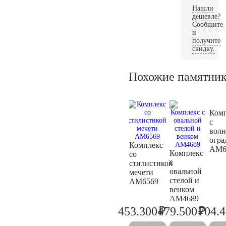
Нашли
дешевле?
Сообщите
и
получите
скидку.
Похожие памятни
Ком
с
волн
огра
Комплекс
AM6
Комплекс
со
с
стилистикой
овальной
мечети
стелой и
AM6569
венком
AM4689
₽
₽
453.300
479.500
704.
477.200
504.7