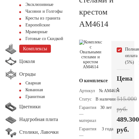
Эксклюзивные
крестом
Часовни и Голгофы
Кресты из гранита
AM4614
Европейские
Мраморные
Готовые со Скидкой
Комплексы
Полная
оплата
Цоколя
(5%)
Ограды
Цена
О комплексе
Сварная
:
Кованная
Артикул
№ AM4614
Гранитная
515.000
Статус
В наличии
Цветники
Гарантия
30 лет
руб.
—
489.300
Надгробная плита
материал
руб.
Гарантия
3 года
Столики, Лавочки
—