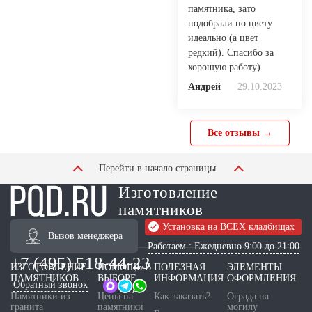
памятника, зато
подобрали по цвету
идеально (а цвет
редкий). Спасибо за
хорошую работу)
Андрей
29.10.2023
Все отзывы →
Перейти в начало страницы
Изготовление
памятников
Установка на ВСЕХ кладбищах
Вызов менеджера
Работаем : Ежедневно 9:00 до 21:00
+7 (495) 518-44-23
ИЗГОТОВЛЕНИЕ
ПОМОЩЬ В
ПОЛЕЗНАЯ
ЭЛЕМЕНТЫ
ПАМЯТНИКОВ
ВЫБОРЕ
ИНФОРМАЦИЯ
ОФОРМЛЕНИЯ
Обратный звонок
Памятники из
Цены на
Как заказать?
Ограда на
гранита
памятники
могилу