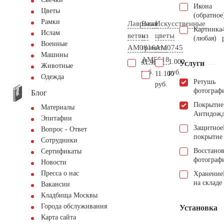
Икона
Цветы
(обратное
Рамки
Лавровая
Ваза
Искусственные
Картинка
Ислам
ветвь
из
цветы
(любая)
Военные
AM0816
гранита
AM0745
Машины
AM5518
41.400
1.000
Услуги
Животные
руб.
руб.
11.100
Одежда
Ретушь
руб.
фотограф
Блог
Покрытие
Материалы
Антидож
Эпитафии
Защитное
Вопрос - Ответ
покрытие
Сотрудники
Восстано
Сертификаты
фотограф
Новости
Пресса о нас
Хранение
на складе
Вакансии
Кладбища Москвы
Города обслуживания
Установка
Карта сайта