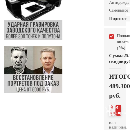
Антидождь
Самовывоз
Подитог
Полная
оплата
(5%)
Сумма
25.
скидок
руб
ИТОГ
489.300
руб.
В 1
В
клик
корзин
или
наличные.