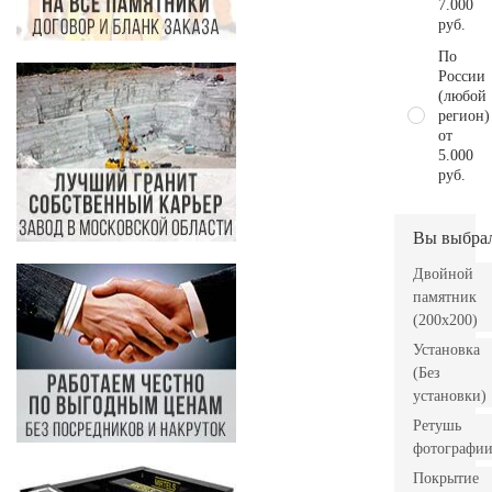
7.000
руб.
По
России
(любой
регион)
от
5.000
руб.
Вы выбра
Двойной
памятник
(200х200)
Установка
(Без
установки)
Ретушь
фотографи
Покрытие