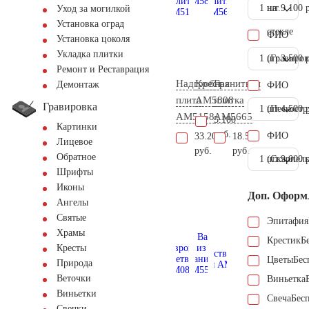
1 шт.
на
9.100 
Уход за могилкой
Установка оград
стекле
ФИО
Установка цоколя
Укладка плитки
1 шт.
(Гравиров
3.500 
Ремонт и Реставрация
Надгробная
Крест
Гранитная
Демонтаж
ФИО
плита
AM5808
плитка
Гравировка
1 шт.
(Пескостр
4.500 
AM5158
AM5665
5.100
Картинки
руб.
ФИО
33.200
18.500
Лицевое
руб.
руб.
Обратное
1 шт.
(Скарпель
9.000 
Шрифты
Иконы
Доп. Оформ
Ангелы
Святые
Эпитафия
Храмы
Крестик
Б
Кресты
Цветы
Бес
Природа
Веточки
Виньетка
Виньетки
Свеча
Бес
Свечки