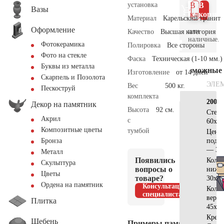
установка
В 1
В
Вазы
клик
корзин
Материал
Карельский гранит
Оформление
или
Качество
Высшая категория
наличные.
Фотокерамика
Полировка
Все стороны
Фото на стекле
Фаска
Техническая (1-10 мм.)
Буквы из металла
Возможные
Изготовление
от 14 дней
Скарпель и Позолота
ЭЛЕ
Вес
500 кг.
Пескоструй
комплекта
200х2
Декор на памятник
Высота
92 см.
Стел
Акрил
с
60х60
Композитные цветы
тумбой
Центр
подст
Бронза
— 35
Металл
Появились
Коло
Скульптура
вопросы о
нижн
Цветы
товаре?
30х25
Ордена на памятник
Консультация
Коло
специалиста
верх
Плитка
45х20
Крест
Щебень
Примеры памятников