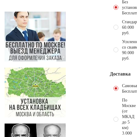
Без
установ
Бесплат
Стандар
60.000
руб.
Усиленн
со свая
90.000
руб.
Доставка
Самовы
Бесплат
По
Москве
(от
МКАД
до 5
км)
3.000