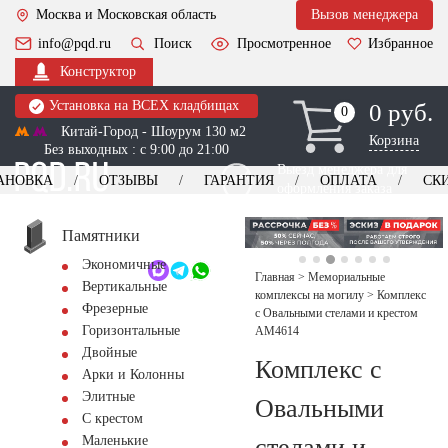
Москва и Московская область
Вызов менеджера
info@pqd.ru
Поиск
Просмотренное
Избранное
Конструктор
Установка на ВСЕХ кладбищах
0 руб.
0
0
Китай-Город - Шоурум 130 м2
Корзина
Без выходных : с 9:00 до 21:00
Выезд менеджера для
АНОВКА
ОТЗЫВЫ
ГАРАНТИЯ
ОПЛАТА
СК
оформления заказа
изготовление
Заказать выезд
памятников
+7 (495) 518-44-23
Памятники
Экономичные
Обратный звонок
Главная
>
Мемориальные
Вертикальные
комплексы на могилу
>
Комплекс
Фрезерные
с Овальными стелами и крестом
Горизонтальные
AM4614
Двойные
Комплекс с
Арки и Колонны
Элитные
Овальными
С крестом
стелами и
Маленькие