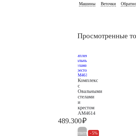
Машины
Веточки
Обратно
Просмотренные т
Комплекс
с
Овальными
стелами
и
крестом
AM4614
₽
489.300
515.000
Купить
5%