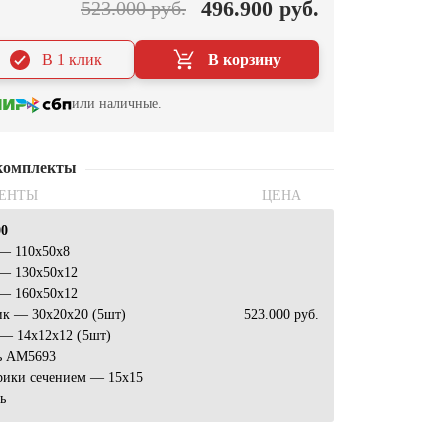
496.900 руб.
523.000 руб.
В 1 клик
В корзину
или наличные.
комплекты
ЕНТЫ
ЦЕНА
00
 — 110х50х8
 — 130х50х12
 — 160х50х12
ик — 30х20х20 (5шт)
523.000 руб.
— 14х12х12 (5шт)
ь АМ5693
рики сечением — 15х15
ь