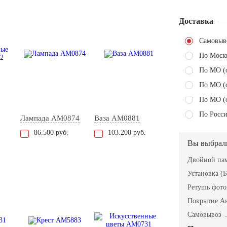
Доставка
Самовыв
По Моск
По МО (
По МО (
По МО (
По Росси
Лампада AM0874
Ваза AM0881
86.500 руб.
103.200 руб.
Вы выбрал
Двойной пам
Установка (Б
Ретушь фот
Покрытие А
Самовывоз