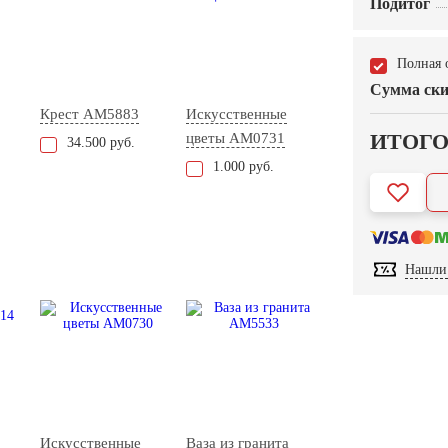
Подитог
Полная 
Сумма ски
Крест AM5883
Искусственные
ИТОГ
цветы AM0731
34.500 руб.
1.000 руб.
Нашли 
Искусственные
Ваза из гранита