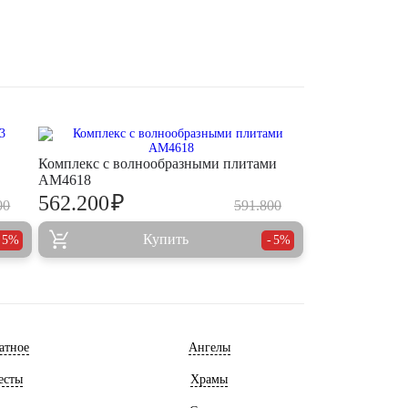
Комплекс с волнообразными плитами
AM4618
₽
562.200
00
591.800
Купить
5%
5%
атное
Ангелы
есты
Храмы