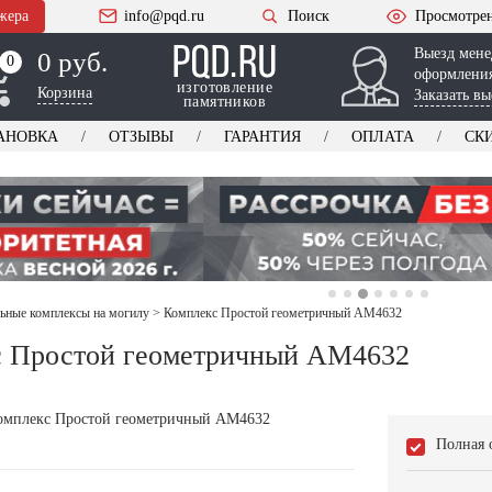
жера
info@pqd.ru
Поиск
Просмотре
Выезд мене
0 руб.
0
0
оформления
изготовление
Корзина
Заказать вы
памятников
АНОВКА
ОТЗЫВЫ
ГАРАНТИЯ
ОПЛАТА
СК
ьные комплексы на могилу
>
Комплекс Простой геометричный AM4632
с Простой геометричный AM4632
Полная 