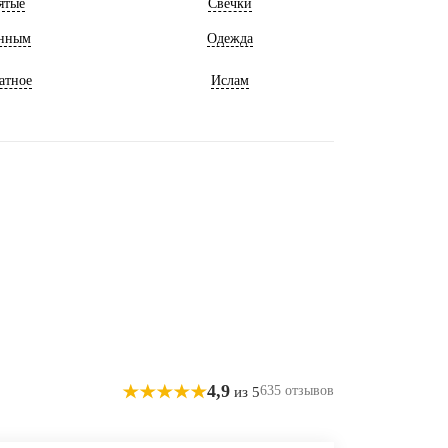
ятые
Свечки
нным
Одежда
атное
Ислам
4,9
635 отзывов
из 5