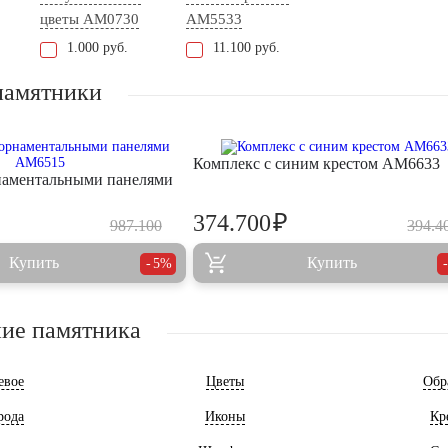
цветы AM0730
AM5533
1.000 руб.
11.100 руб.
памятники
Комплекс с синим крестом AM6633
наментальными панелями
₽
374.700
987.100
394.4
Купить
Купить
5%
ие памятника
евое
Цветы
Обр
рода
Иконы
Кр