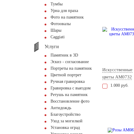
Тумбы
Урна для праха
Фото на памятник
Фотоовалы
Шары
Сaggiati
Услуги
Памятник в 3D
Эскиз - согласование
Портреты на памятник
Искусственные
Цветной портрет
цветы AM0732
Ручная гравировка
1.000 руб.
Гравировка с выездом
Ретушь на памятник
Восстановление фото
Антидождь
Благоустройство
Уход за могилкой
Установка оград