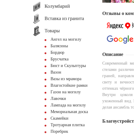
Колумбарий
Отзывы о ком
Вставка из гранита
Товары
Ангел на могилу
Балясины
Бордюр
Описание
Брусчатка
Современный ме
Бюст и Скульптуры
стелами различн
Вазон
граней, направл
Вазы из мрамора
свету и вечнос
Влагостойкие рамки
оттенках чёрног
Газон на могилу
Внутри цоколя
Лавочки
ухоженный вид. 
Лампада на могилу
делая ансамбль 
Мемориальная доска
Скамейки
Благоустройс
Тротуарная плитка
Поребрик