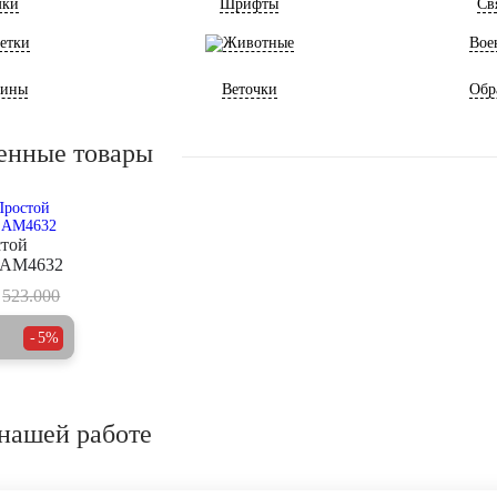
мки
Шрифты
Св
етки
Животные
Вое
ины
Веточки
Обр
енные товары
стой
 AM4632
523.000
5%
нашей работе