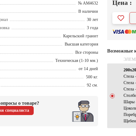
Цена :
№ AM4632
В наличии
риал
30 лет
новка
3 года
Карельский гранит
Высшая категория
Возможные 
Все стороны
ЭЛЕМ
Техническая (1-10 мм.)
от 14 дней
200х2
Стела
500 кг.
Стела
92 см.
Стела
Столб
Шары 
опросы о товаре?
Цокол
ия специалиста
Пореб
Щебен