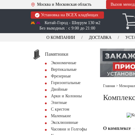
Москва и Московская область
Вызов менед
Установка на ВСЕХ кладбищах
Китай-Город - Шоурум 130 м2
Без выходных : с 9:00 до 21:00
О КОМПАНИИ
ДОСТАВКА
УСТ
Памятники
Экономичные
Вертикальные
Фрезерные
Горизонтальные
Главная
>
Мемориал
Двойные
Комплек
Арки и Колонны
Элитные
С крестом
Маленькие
Эксклюзивные
О комплексе
Часовни и Голгофы