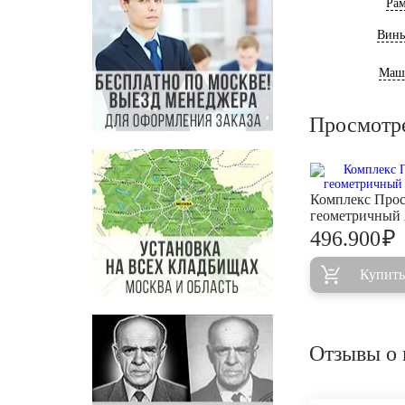
Ра
Винь
Маш
Просмотр
Комплекс Про
геометричный
₽
496.900
Купить
Отзывы о 