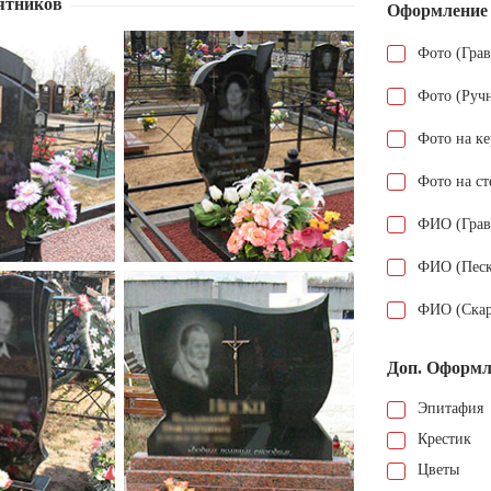
ятников
Оформление
Фото (Гра
Фото (Руч
Фото на к
Фото на ст
ФИО (Грав
ФИО (Песк
ФИО (Скар
Доп. Оформл
Эпитафия
Крестик
Цветы