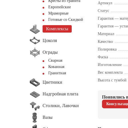
Кресты из гранита
Артикул
Европейские
Статус
Мраморные
Гарантия — мате
Готовые со Скидкой
Гарантия — уста
Комплексы
Материал
Цоколя
Качество
Полировка
Ограды
Фаска
Сварная
Изготовление
Кованная
Вес комплекта
Гранитная
Высота с тумбой
Цветники
Надгробная плита
Появились в
Консультац
Столики, Лавочки
Вазы