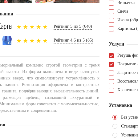
Виньетка
Свеча
пании
Икона (обр
Рейтинг 5 из 5 (640)
Картинка (
Рейтинг 4,6 из 5 (85)
Услуги
Ретушь фо
Покрытие 
мориальный комплекс строгой геометрии с тремя
ой высоты. Их форма выполнена в виде вытянутых
Защитное 
енных вверх, что символизирует устремлённость к
Восстанов
ть памяти. Композиция оформлена в контрастных
Хранение н
о гранита, подчёркивающих выразительность линий.
 размещен щебень, создающий аккуратный и
Минимализм форм сочетается с монументальностью,
Установка
торжественным и современным.
Без уста
тво
Стандарт
Усиленна