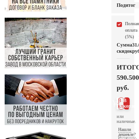
Подитог
Полная
оплата
(5%)
Сумма
31.
скидок
руб
ИТОГ
590.500
руб.
В 1
В
клик
корзин
или
наличные.
Нашли
дешевле?