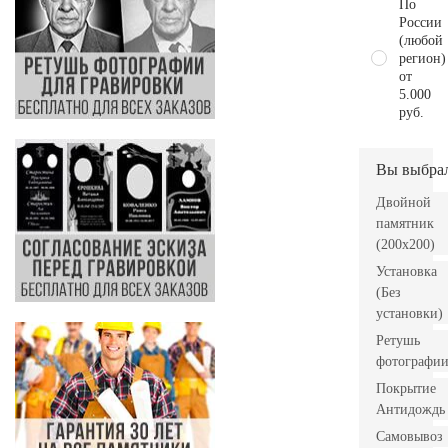
По
России
(любой
регион)
от
5.000
руб.
Вы выбра
Двойной
памятник
(200х200)
Установка
(Без
установки)
Ретушь
фотографи
Покрытие
Антидождь
Самовывоз