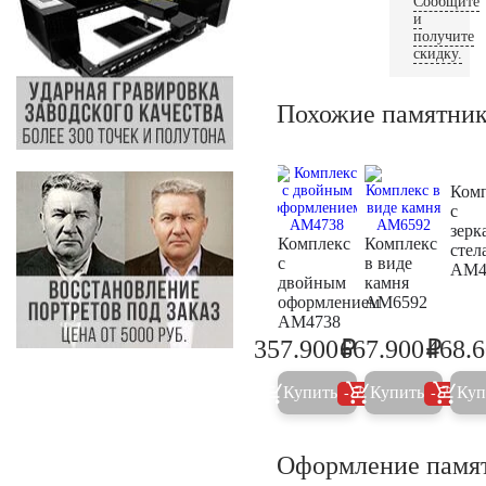
Сообщите
и
получите
скидку.
Похожие памятни
Ком
с
зер
Комплекс
Комплекс
стел
с
в виде
AM4
двойным
камня
оформлением
AM6592
AM4738
₽
₽
357.900
667.900
468.
376.700
703.1
Купить
Купить
Куп
5%
5%
Оформление памя