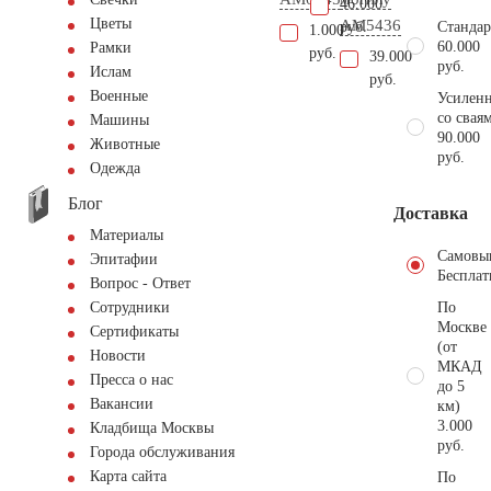
46.000
Цветы
AM5436
руб.
Стандар
1.000
60.000
Рамки
руб.
39.000
руб.
Ислам
руб.
Военные
Усиленн
со свая
Машины
90.000
Животные
руб.
Одежда
Блог
Доставка
Материалы
Самовы
Эпитафии
Бесплат
Вопрос - Ответ
По
Сотрудники
Москве
Сертификаты
(от
Новости
МКАД
Пресса о нас
до 5
Вакансии
км)
3.000
Кладбища Москвы
руб.
Города обслуживания
Карта сайта
По