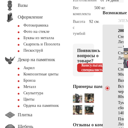
Изготовление
от 14 дней
Вазы
Вес
500 кг.
Возможные
комплекта
Оформление
ЭЛЕ
Высота
92 см.
Фотокерамика
с
200х2
Фото на стекле
тумбой
Стела
Буквы из металла
Лезн
Скарпель и Позолота
— 90
Появились
Пескоструй
Стела
вопросы о
Лезн
Декор на памятник
товаре?
— 60
Консультация
Акрил
Стел
специалиста
Композитные цветы
90х60
Ваза
Бронза
Примеры памятников
Встав
Металл
черн
Скульптура
80х60
Цветы
Тумб
Ордена на памятник
сбор
140х1
Плитка
Плит
Лезн
Отзывы о компании
Щебень