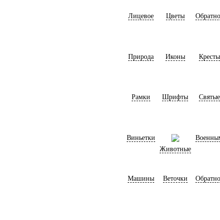
Лицевое
Цветы
Обратно
Природа
Иконы
Кресты
Рамки
Шрифты
Святые
Виньетки
Военны
Животные
Машины
Веточки
Обратно