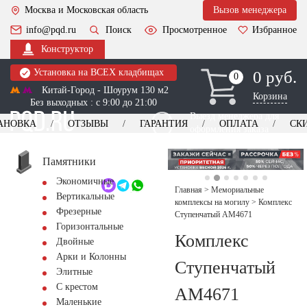
Москва и Московская область
Вызов менеджера
info@pqd.ru
Поиск
Просмотренное
Избранное
Конструктор
Установка на ВСЕХ кладбищах
0 руб.
0
0
Китай-Город - Шоурум 130 м2
Корзина
Без выходных : с 9:00 до 21:00
Выезд менеджера для
АНОВКА
ОТЗЫВЫ
ГАРАНТИЯ
ОПЛАТА
СК
оформления заказа
изготовление
Заказать выезд
памятников
+7 (495) 518-44-23
Памятники
Экономичные
Обратный звонок
Главная
>
Мемориальные
Вертикальные
комплексы на могилу
>
Комплекс
Фрезерные
Ступенчатый AM4671
Горизонтальные
Комплекс
Двойные
Арки и Колонны
Ступенчатый
Элитные
С крестом
AM4671
Маленькие