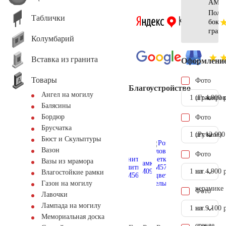
АМ56
Поло
Таблички
боков
гран
Колумбарий
Вставка из гранита
Оформлени
Товары
Фото
Благоустройство
Ангел на могилу
1 шт.
(Гравиров
4.900 
Балясины
Бордюр
Фото
Брусчатка
1 шт.
(Ручное)
12.000
Бюст и Скульптуры
Вазон
Фото
Вазы из мрамора
1 шт.
на
4.900 
Влагостойкие рамки
Газон на могилу
керамике
Фото
Лавочки
Лампада на могилу
1 шт.
на
9.100 
Мемориальная доска
стекле