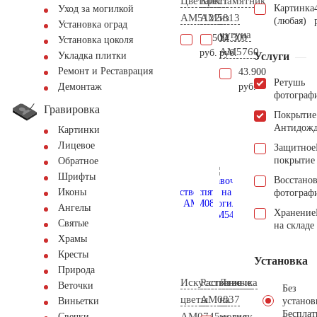
Цветник
Крест
Памятник
Картинка
Уход за могилкой
AM5122
AM5813
из
(любая)
Установка оград
чугуна
13.500
14.300
Установка цоколя
AM5760
руб.
руб.
Услуги
Укладка плитки
Ремонт и Реставрация
43.900
Ретушь
руб.
Демонтаж
фотограф
Гравировка
Покрытие
Антидож
Картинки
Лицевое
Защитное
покрытие
Обратное
Шрифты
Восстано
Иконы
фотограф
Ангелы
Хранение
Святые
на складе
Храмы
Кресты
Установка
Природа
Искусственные
Распятие
Лавочка
Веточки
Без
цветы
AM0837
на
установ
Виньетки
Бесплат
AM0745
могилу
Свечки