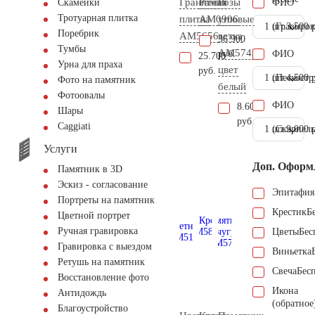
Гранитная
Рамка
Розы
ФИО
Скамейки
Тротуарная плитка
плитка
AM0906
угловые
1 шт.
(Гравиров
3.500 
Поребрик
AM5656
ветка
36.900
Тумбы
AM5743
руб.
ФИО
25.700
Урна для праха
цвет
руб.
1 шт.
(Пескостр
4.500 
Фото на памятник
белый
Фотоовалы
ФИО
8.600
Шары
руб.
Сaggiati
1 шт.
(Скарпель
9.000 
Услуги
Доп. Оформ
Памятник в 3D
Эскиз - согласование
Эпитафия
Портреты на памятник
Крестик
Б
Цветной портрет
Ручная гравировка
Цветы
Бес
Гравировка с выездом
Виньетка
Ретушь на памятник
Свеча
Бес
Восстановление фото
Икона
Антидождь
(обратное
Благоустройство