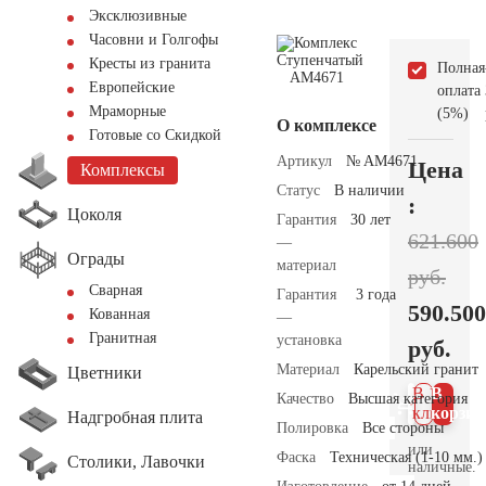
Эксклюзивные
Часовни и Голгофы
Кресты из гранита
Полная
Европейские
оплата
Мраморные
(5%)
О комплексе
Готовые со Скидкой
Артикул
№ AM4671
Цена
Комплексы
Статус
В наличии
:
Цоколя
Гарантия
30 лет
621.600
—
Ограды
материал
руб.
Сварная
Гарантия
3 года
590.500
Кованная
—
Гранитная
установка
руб.
Материал
Карельский гранит
Цветники
В 1
В
Качество
Высшая категория
клик
корзин
Надгробная плита
Полировка
Все стороны
или
Фаска
Техническая (1-10 мм.)
Столики, Лавочки
наличные.