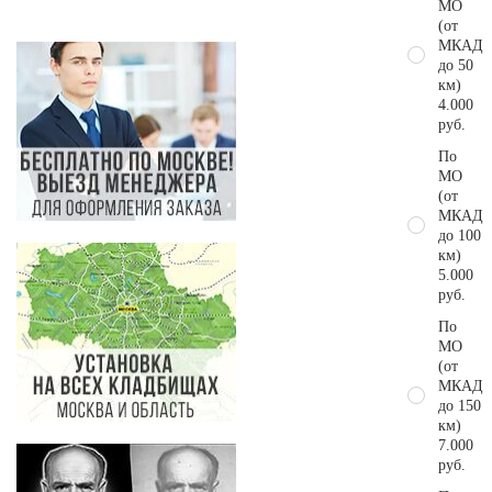
МО
(от
МКАД
до 50
км)
4.000
руб.
По
МО
(от
МКАД
до 100
км)
5.000
руб.
По
МО
(от
МКАД
до 150
км)
7.000
руб.