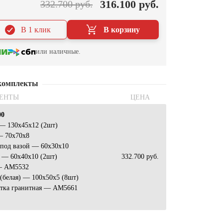
316.100 руб.
332.700 руб.
В 1 клик
В корзину
или наличные.
комплекты
ЕНТЫ
ЦЕНА
00
— 130х45х12 (2шт)
— 70х70х8
 под вазой — 60х30х10
 — 60х40х10 (2шт)
332.700 руб.
— АМ5532
(белая) — 100х50х5 (8шт)
атка гранитная — АМ5661