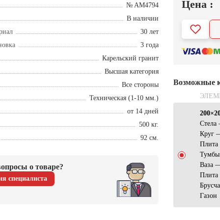
Цена :
№ AM4794
В наличии
риал
30 лет
новка
3 года
Карельский гранит
Высшая категория
Возможные 
Все стороны
ЭЛЕМ
Техническая (1-10 мм.)
от 14 дней
200×2
Стела 
500 кг.
Круг 
92 см.
Плита
Тумбы
Ваза 
опросы о товаре?
Плита 
ия специалиста
Брусч
Газон