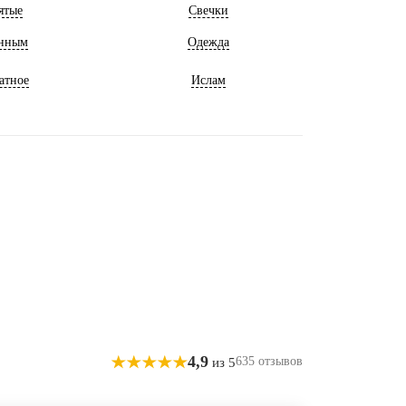
ятые
Свечки
нным
Одежда
атное
Ислам
4,9
635 отзывов
из 5