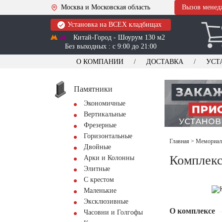
Москва и Московская область
Вызов менед
Установка на ВСЕХ кладбищах
Китай-Город - Шоурум 130 м2
Без выходных : с 9:00 до 21:00
О КОМПАНИИ
ДОСТАВКА
УСТ
Памятники
Экономичные
Вертикальные
Фрезерные
Горизонтальные
Главная
>
Мемориал
Двойные
Комплек
Арки и Колонны
Элитные
С крестом
Маленькие
Эксклюзивные
О комплексе
Часовни и Голгофы