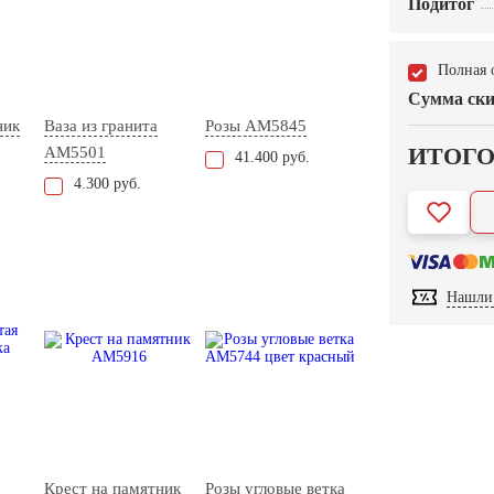
Подитог
Полная 
Сумма ски
ник
Ваза из гранита
Розы AM5845
ИТОГ
AM5501
41.400 руб.
4.300 руб.
Нашли 
Крест на памятник
Розы угловые ветка