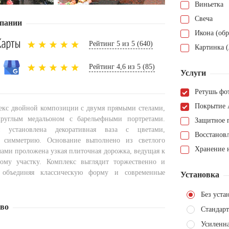
Виньетка
Свеча
пании
Икона (обр
Рейтинг 5 из 5 (640)
Картинка (
Рейтинг 4,6 из 5 (85)
Услуги
Ретушь фо
Покрытие 
кс двойной композиции с двумя прямыми стелами,
руглым медальоном с барельефными портретами.
Защитное 
 установлена декоративная ваза с цветами,
Восстанов
 симметрию. Основание выполнено из светлого
Хранение н
лами проложена узкая плиточная дорожка, ведущая к
ному участку. Комплекс выглядит торжественно и
 объединяя классическую форму и современные
Установка
Без уста
тво
Стандарт
Усиленна