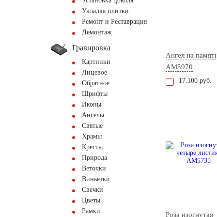
Установка цоколя
Укладка плитки
Ремонт и Реставрация
Демонтаж
Гравировка
Ангел на памят
Картинки
AM5970
Лицевое
17.100 руб.
Обратное
Шрифты
Иконы
Ангелы
Святые
Храмы
Кресты
Природа
Веточки
Виньетки
Свечки
Цветы
Рамки
Роза изогнутая