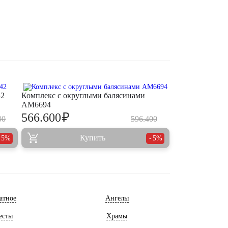
42
Комплекс с округлыми балясинами
AM6694
₽
566.600
00
596.400
Купить
5%
5%
атное
Ангелы
есты
Храмы