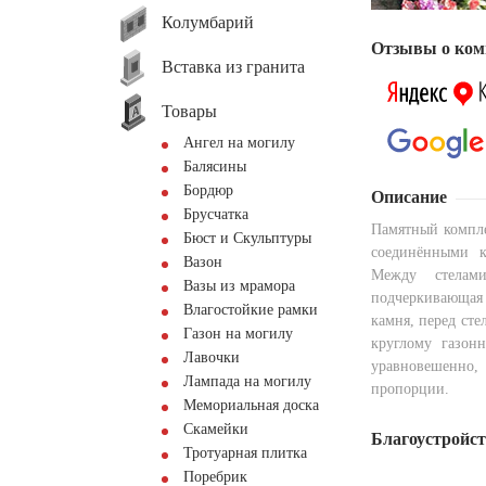
Колумбарий
Отзывы о ком
Вставка из гранита
Товары
Ангел на могилу
Балясины
Бордюр
Описание
Брусчатка
Памятный компле
Бюст и Скульптуры
соединёнными к
Вазон
Между стелами
Вазы из мрамора
подчеркивающая
Влагостойкие рамки
камня, перед сте
Газон на могилу
круглому газон
Лавочки
уравновешенно,
Лампада на могилу
пропорции.
Мемориальная доска
Скамейки
Благоустройс
Тротуарная плитка
Поребрик