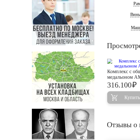
Ра
Винь
Маш
Просмотр
Комплекс с об
медальоном A
₽
316.100
Купить
Отзывы о 