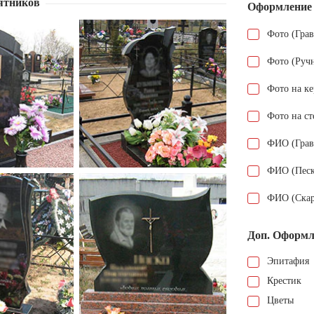
ятников
Оформление
Фото (Гра
Фото (Руч
Фото на к
Фото на ст
ФИО (Грав
ФИО (Песк
ФИО (Скар
Доп. Оформл
Эпитафия
Крестик
Цветы