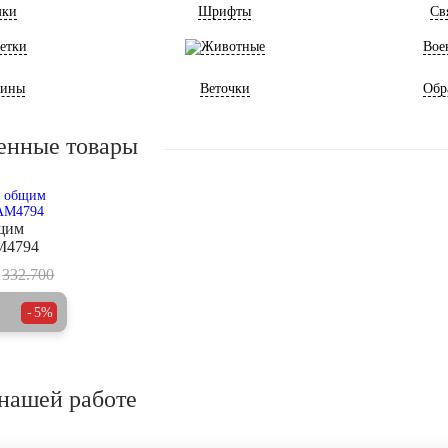
мки
Шрифты
Св
етки
Животные
Вое
ины
Веточки
Обр
енные товары
щим
M4794
332.700
5%
нашей работе