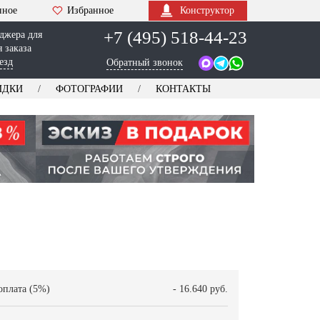
нное
Избранное
Конструктор
+7 (495) 518-44-23
джера для
 заказа
езд
Обратный звонок
ИДКИ
ФОТОГРАФИИ
КОНТАКТЫ
оплата (5%)
- 16.640 руб.