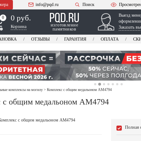
жера
info@pqd.ru
Поиск
Просмотре
Выезд мене
0 руб.
0
0
оформления
изготовление
Корзина
Заказать вы
памятников
АНОВКА
ОТЗЫВЫ
ГАРАНТИЯ
ОПЛАТА
СК
ьные комплексы на могилу
>
Комплекс с общим медальоном AM4794
с с общим медальоном AM4794
Полная 