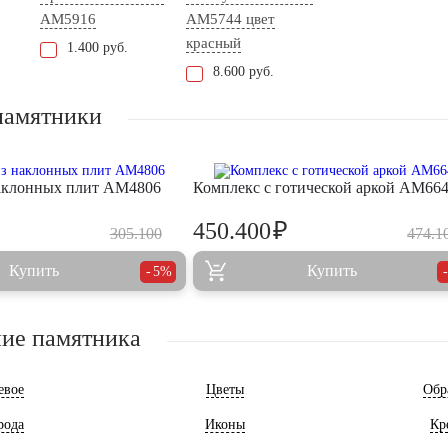
AM5916
AM5744 цвет
красный
1.400 руб.
8.600 руб.
памятники
аклонных плит AM4806
Комплекс с готической аркой AM66
₽
450.400
305.100
474.1
Купить
Купить
5%
ие памятника
евое
Цветы
Обр
рода
Иконы
Кр