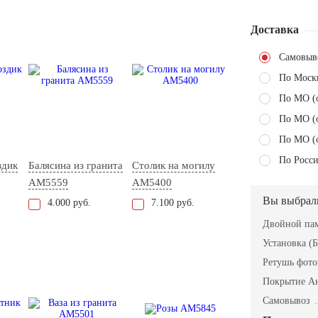
Доставка
Самовыв
По Моск
По МО (
По МО (
По МО (
По Росси
здик
Балясина из гранита
Столик на могилу
AM5559
AM5400
Вы выбрал
4.000 руб.
7.100 руб.
Двойной пам
Установка (Б
Ретушь фот
Покрытие А
Самовывоз