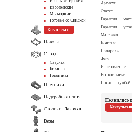
Кресты из гранита
Артикул
Европейские
Статус
Мраморные
Гарантия — мате
Готовые со Скидкой
Гарантия — уста
Комплексы
Материал
Цоколя
Качество
Полировка
Ограды
Фаска
Сварная
Изготовление
Кованная
Вес комплекта
Гранитная
Высота с тумбой
Цветники
Надгробная плита
Появились в
Консультац
Столики, Лавочки
Вазы