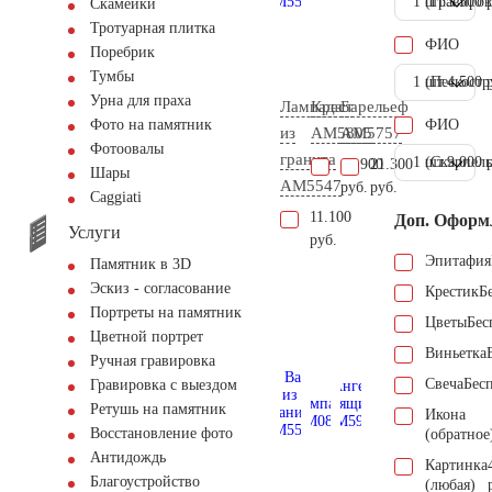
1 шт.
(Гравиров
3.500 
Скамейки
Тротуарная плитка
ФИО
Поребрик
Тумбы
1 шт.
(Пескостр
4.500 
Урна для праха
Лампада
Крест
Барельеф
ФИО
Фото на памятник
из
AM5805
AM5757
Фотоовалы
гранита
1 шт.
(Скарпель
9.000 
13.900
21.300
Шары
AM5547
руб.
руб.
Сaggiati
11.100
Доп. Оформ
Услуги
руб.
Эпитафия
Памятник в 3D
Эскиз - согласование
Крестик
Б
Портреты на памятник
Цветы
Бес
Цветной портрет
Виньетка
Ручная гравировка
Свеча
Бес
Гравировка с выездом
Ретушь на памятник
Икона
Восстановление фото
(обратное
Антидождь
Картинка
Благоустройство
(любая)