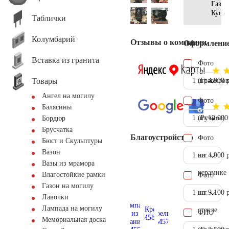
Газон
Куст
Таблички
Колумбарий
Отзывы о компании
Оформлени
Вставка из гранита
Фото
Товары
1 шт.
(Гравиров
4.900 
Ангел на могилу
Фото
Балясины
1 шт.
(Ручное)
12.000
Бордюр
Брусчатка
Благоустройство
Фото
Бюст и Скульптуры
Вазон
1 шт.
на
4.900 
Вазы из мрамора
керамике
Влагостойкие рамки
Фото
Газон на могилу
1 шт.
на
9.100 
Лавочки
Лампада на могилу
стекле
ФИО
Мемориальная доска