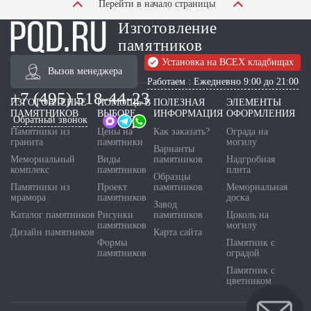
Перейти в начало страницы
Изготовление
памятников
Установка на ВСЕХ кладбищах
Вызов менеджера
Работаем : Ежедневно 9:00 до 21:00
+7 (495) 518-44-23
ИЗГОТОВЛЕНИЕ
ПОМОЩЬ В
ПОЛЕЗНАЯ
ЭЛЕМЕНТЫ
ПАМЯТНИКОВ
ВЫБОРЕ
ИНФОРМАЦИЯ
ОФОРМЛЕНИЯ
Обратный звонок
Памятники из
Цены на
Как заказать?
Ограда на
гранита
памятники
могилу
Варианты
Мемориальный
Виды
памятников
Надгробная
комплекс
памятников
плита
Образцы
Памятники из
Проект
памятников
Мемориальная
мрамора
памятников
доска
Завод
Каталог памятников
Рисунки
памятников
Цоколь на
памятников
могилу
Дизайн памятников
Карта сайта
Формы
Памятник с
памятников
оградой
Памятник с
цветником