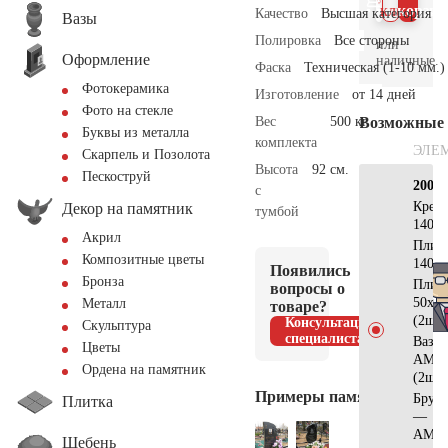
клик
корзин
Качество
Высшая категория
Вазы
Полировка
Все стороны
или
Оформление
наличные.
Фаска
Техническая (1-10 мм.)
Фотокерамика
Изготовление
от 14 дней
Фото на стекле
Вес
500 кг.
Возможные
Буквы из металла
комплекта
ЭЛЕ
Скарпель и Позолота
Высота
92 см.
Пескоструй
200×
с
Крес
Декор на памятник
тумбой
140х6
Акрил
Плит
Композитные цветы
140х7
Появились
Бронза
Плит
вопросы о
50х50
Металл
товаре?
(2шт)
Консультация
Скульптура
специалиста
Ваза
Цветы
АМ55
Ордена на памятник
(2шт)
Примеры памятников
Брусч
Плитка
—
АМ56
Щебень