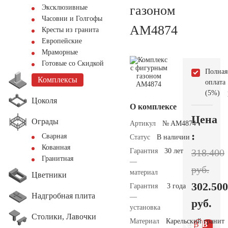
газоном
Эксклюзивные
Часовни и Голгофы
AM4874
Кресты из гранита
Европейские
Мраморные
Готовые со Скидкой
Полная
Комплексы
оплата
(5%)
Цоколя
О комплексе
Цена
Ограды
Артикул
№ AM4874
:
Сварная
Статус
В наличии
Кованная
Гарантия
30 лет
318.400
Гранитная
—
руб.
материал
Цветники
302.500
Гарантия
3 года
Надгробная плита
—
руб.
установка
Столики, Лавочки
Материал
Карельский гранит
В 1
В