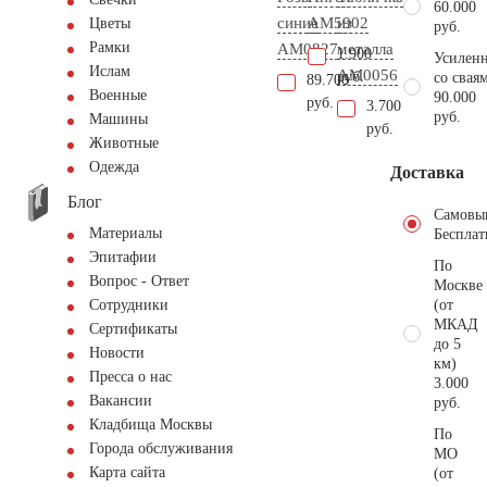
60.000
синие
AM5902
из
Цветы
руб.
Рамки
AM0827
металла
1.900
Усиленн
Ислам
AM0056
руб.
со свая
89.700
Военные
90.000
руб.
3.700
руб.
Машины
руб.
Животные
Одежда
Доставка
Блог
Самовы
Материалы
Бесплат
Эпитафии
По
Вопрос - Ответ
Москве
(от
Сотрудники
МКАД
Сертификаты
до 5
Новости
км)
Пресса о нас
3.000
Вакансии
руб.
Кладбища Москвы
По
Города обслуживания
МО
Карта сайта
(от