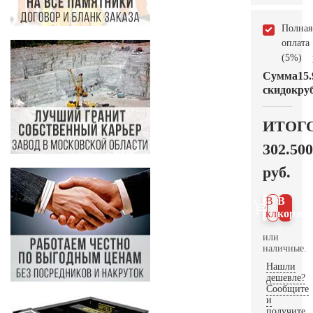
Полная
оплата
(5%)
Сумма
15.
скидок
руб
ИТОГ
302.500
руб.
В 1
В
клик
корзин
или
наличные.
Нашли
дешевле?
Сообщите
и
получите