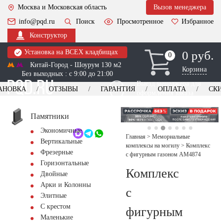
Москва и Московская область
Вызов менеджера
info@pqd.ru
Поиск
Просмотренное
Избранное
Конструктор
Установка на ВСЕХ кладбищах
0 руб.
0
0
Китай-Город - Шоурум 130 м2
Корзина
Без выходных : с 9:00 до 21:00
Выезд менеджера для
АНОВКА
ОТЗЫВЫ
ГАРАНТИЯ
ОПЛАТА
СК
оформления заказа
изготовление
Заказать выезд
памятников
+7 (495) 518-44-23
Памятники
Экономичные
Обратный звонок
Главная
>
Мемориальные
Вертикальные
комплексы на могилу
>
Комплекс
Фрезерные
с фигурным газоном AM4874
Горизонтальные
Комплекс
Двойные
Арки и Колонны
с
Элитные
С крестом
фигурным
Маленькие