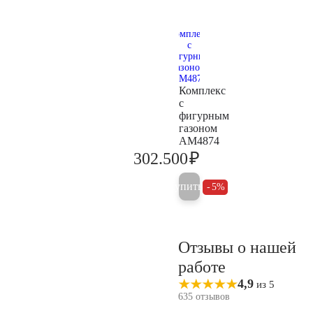
Комплекс
с
фигурным
газоном
AM4874
₽
302.500
318.400
Купить
5%
Отзывы о нашей
работе
4,9
из 5
635 отзывов