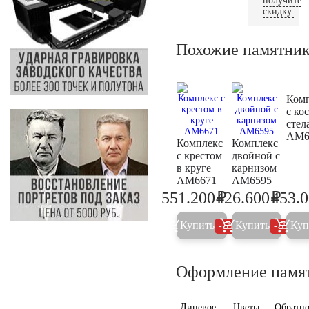
получите
скидку.
Похожие памятни
Ком
с ко
стел
AM6
Комплекс
Комплекс
с крестом
двойной с
в круге
карнизом
AM6671
AM6595
₽
₽
551.200
426.600
453.
580.200
449.0
Купить
Купить
Куп
5%
5%
Оформление памя
Лицевое
Цветы
Обратно