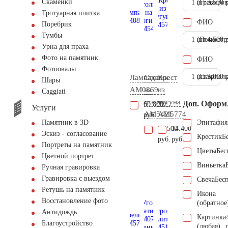
Скамейки
1 шт.
(Гравиров
3.500 
Тротуарная плитка
ФИО
Поребрик
Тумбы
1 шт.
(Пескостр
4.500 
Урна для праха
Фото на памятник
ФИО
Фотоовалы
1 шт.
(Скарпель
9.000 
Лампада
Столик
Крест
Шары
AM0869
на
из
Сaggiati
могилу
чугуна
Доп. Оформ
60.800
Услуги
AM5421
AM5774
руб.
Эпитафия
Памятник в 3D
38.500
14.400
Эскиз - согласование
Крестик
Б
руб.
руб.
Портреты на памятник
Цветы
Бес
Цветной портрет
Виньетка
Ручная гравировка
Гравировка с выездом
Свеча
Бес
Ретушь на памятник
Икона
Восстановление фото
(обратное
Антидождь
Картинка
Благоустройство
(любая)