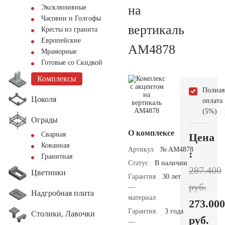
на
Эксклюзивные
Часовни и Голгофы
вертикаль
Кресты из гранита
Европейские
AM4878
Мраморные
Готовые со Скидкой
Комплексы
Полная
Цоколя
оплата
(5%)
Ограды
О комплексе
Сварная
Цена
Кованная
Артикул
№ AM4878
:
Гранитная
Статус
В наличии
287.400
Цветники
Гарантия
30 лет
руб.
—
Надгробная плита
материал
273.000
Гарантия
3 года
Столики, Лавочки
руб.
—