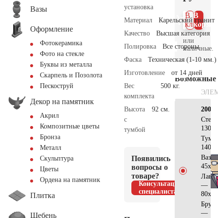
установка
Вазы
В 1
В
Материал
Карельский гранит
клик
корзин
Оформление
Качество
Высшая категория
или
Фотокерамика
Полировка
Все стороны
наличные.
Фото на стекле
Фаска
Техническая (1-10 мм.)
Буквы из металла
Изготовление
от 14 дней
Скарпель и Позолота
Возможные
Вес
500 кг.
Пескоструй
ЭЛЕ
комплекта
Декор на памятник
Высота
92 см.
200×
Акрил
с
Стел
Композитные цветы
130х5
тумбой
Бронза
Тумб
140х4
Металл
Ваза
Появились
Скульптура
45х15
вопросы о
Цветы
товаре?
Лаво
Ордена на памятник
Консультация
—
специалиста
80х40
Плитка
Брусч
—
Щебень