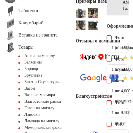
Примеры памятников
АМ56
Газон
Таблички
Колумбарий
Оформлени
Вставка из гранита
Фото
Отзывы о компании
Товары
1 шт.
(Гравиров
4.900 
Ангел на могилу
Фото
Балясины
Бордюр
1 шт.
(Ручное)
12.000
Брусчатка
Фото
Бюст и Скульптуры
Вазон
1 шт.
на
4.900 
Вазы из мрамора
Благоустройство
керамике
Влагостойкие рамки
Фото
Газон на могилу
1 шт.
на
9.100 
Лавочки
Лампада на могилу
стекле
ФИО
Мемориальная доска