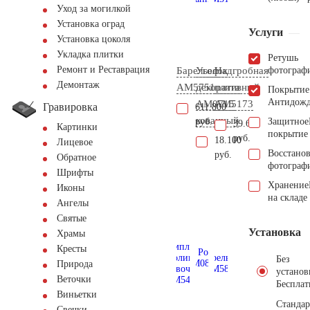
Уход за могилкой
Установка оград
Услуги
Установка цоколя
Укладка плитки
Ретушь
Ремонт и Реставрация
Барельеф
Уголок
Надгробная
фотограф
Демонтаж
AM5751
декоративный
плита
Покрытие
Антидож
AM0715
AM5173
Гравировка
611.800
кованный
руб.
Защитное
39.600
Картинки
покрытие
руб.
18.100
Лицевое
Восстано
руб.
Обратное
фотограф
Шрифты
Хранение
Иконы
на складе
Ангелы
Святые
Установка
Храмы
Кресты
Без
Природа
установ
Веточки
Бесплат
Виньетки
Стандар
Свечки