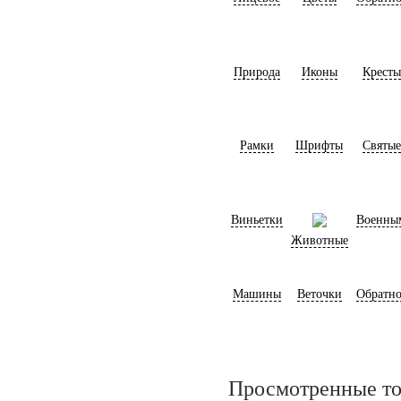
Природа
Иконы
Кресты
Рамки
Шрифты
Святые
Виньетки
Военны
Животные
Машины
Веточки
Обратно
Просмотренные т