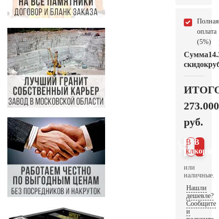
Полная
оплата
(5%)
Сумма
14.
скидок
руб
ИТОГ
273.000
руб.
В 1
В
клик
корзин
или
наличные.
Нашли
дешевле?
Сообщите
и