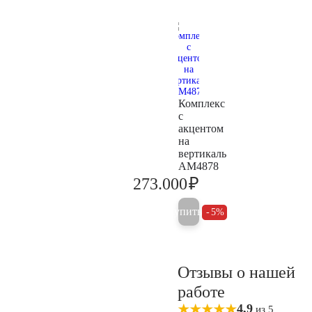
Комплекс
с
акцентом
на
вертикаль
AM4878
₽
273.000
287.400
Купить
5%
Отзывы о нашей
работе
4,9
из 5