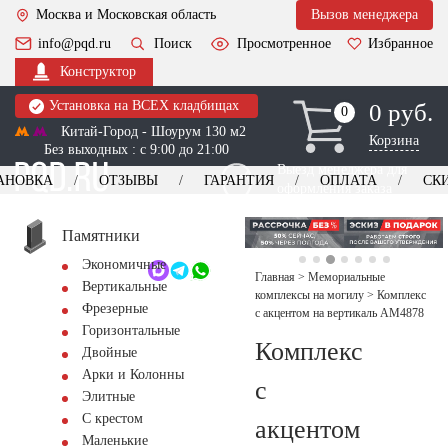
Москва и Московская область
Вызов менеджера
info@pqd.ru
Поиск
Просмотренное
Избранное
Конструктор
Установка на ВСЕХ кладбищах
0 руб.
0
0
Китай-Город - Шоурум 130 м2
Корзина
Без выходных : с 9:00 до 21:00
Выезд менеджера для
АНОВКА
ОТЗЫВЫ
ГАРАНТИЯ
ОПЛАТА
СК
оформления заказа
изготовление
Заказать выезд
памятников
+7 (495) 518-44-23
Памятники
Экономичные
Обратный звонок
Главная
>
Мемориальные
Вертикальные
комплексы на могилу
>
Комплекс
Фрезерные
с акцентом на вертикаль AM4878
Горизонтальные
Комплекс
Двойные
Арки и Колонны
с
Элитные
С крестом
акцентом
Маленькие