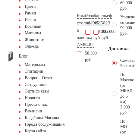
60.000
Цветы
руб.
Рамки
Комплект
Роза
Барельеф
Усиленн
Ислам
со свая
столик
AM0821
AM5823
Военные
90.000
и
120.500
165.600
Машины
руб.
лавочка
руб.
руб.
Животные
AM5482
Одежда
Доставка
58.300
Блог
руб.
Самовы
Материалы
Бесплат
Эпитафии
По
Вопрос - Ответ
Москве
Сотрудники
(от
МКАД
Сертификаты
до 5
Новости
км)
Пресса о нас
3.000
Вакансии
руб.
Кладбища Москвы
По
Города обслуживания
МО
Карта сайта
(от