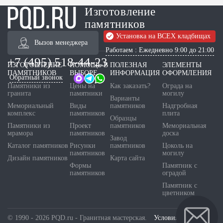
Изготовление
памятников
Установка на ВСЕХ кладбищах
Вызов менеджера
Работаем : Ежедневно 9:00 до 21:00
+7 (495) 518-44-23
ИЗГОТОВЛЕНИЕ
ПОМОЩЬ В
ПОЛЕЗНАЯ
ЭЛЕМЕНТЫ
ПАМЯТНИКОВ
ВЫБОРЕ
ИНФОРМАЦИЯ
ОФОРМЛЕНИЯ
Обратный звонок
Памятники из
Цены на
Как заказать?
Ограда на
гранита
памятники
могилу
Варианты
Мемориальный
Виды
памятников
Надгробная
комплекс
памятников
плита
Образцы
Памятники из
Проект
памятников
Мемориальная
мрамора
памятников
доска
Завод
Каталог памятников
Рисунки
памятников
Цоколь на
памятников
могилу
Дизайн памятников
Карта сайта
Формы
Памятник с
памятников
оградой
Памятник с
цветником
© 1990 - 2026 PQD.ru - Гранитная мастерская.
Условия