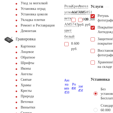
Уход за могилкой
Розы
Крест
Ангел
Услуги
Установка оград
угловые
AM5885
AM5851
Установка цоколя
Ретушь
ветка
46.000
20.300
Укладка плитки
фотограф
AM5743
руб.
руб.
Ремонт и Реставрация
Покрытие
цвет
Демонтаж
Антидож
белый
Гравировка
Защитное
8.600
покрытие
Картинки
руб.
Восстано
Лицевое
фотограф
Обратное
Хранение
Шрифты
на складе
Иконы
Ангелы
Установка
Святые
Храмы
Без
Кресты
установ
Природа
Бесплат
Веточки
Стандар
Виньетки
60.000
Свечки