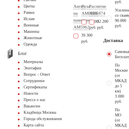
руб.
Ангел
Роза
Распятие
Цветы
Усиленн
Рамки
на
AM0824
AM5874
со свая
Ислам
памятник
90.000
9.200
32.200
Военные
руб.
AM5962
руб.
руб.
Машины
39.300
Животные
Доставка
руб.
Одежда
Самовы
Блог
Бесплат
Материалы
По
Эпитафии
Москве
Вопрос - Ответ
(от
МКАД
Сотрудники
до 5
Сертификаты
км)
Новости
3.000
Пресса о нас
руб.
Вакансии
По
Кладбища Москвы
МО
Города обслуживания
(от
Карта сайта
МКАД