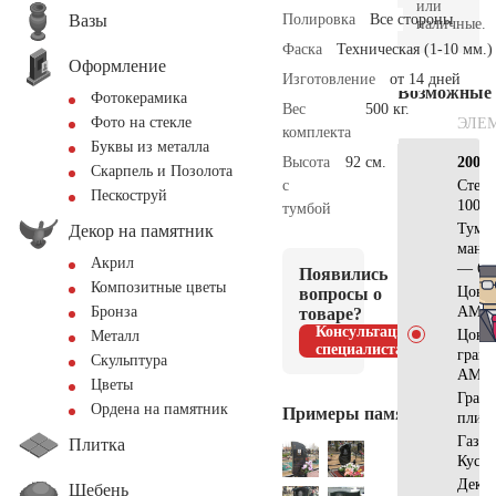
или
Вазы
Полировка
Все стороны
наличные.
Фаска
Техническая (1-10 мм.)
Оформление
Изготовление
от 14 дней
Возможные
Фотокерамика
Вес
500 кг.
Фото на стекле
ЭЛЕ
комплекта
Буквы из металла
Высота
92 см.
200×
Скарпель и Позолота
с
Стел
Пескоструй
100х5
тумбой
Тумб
Декор на памятник
мансу
Акрил
— 60
Появились
Композитные цветы
Цоко
вопросы о
AM56
Бронза
товаре?
Консультация
Цоко
Металл
специалиста
гран
Скульптура
АМ53
Цветы
Грани
Ордена на памятник
Примеры памятников
плитк
Газон
Плитка
Куст
Деко
Щебень