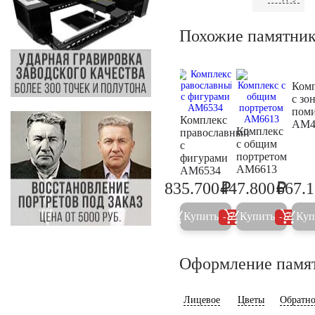
Похожие памятни
Ком
с зо
пом
Комплекс
AM4
Комплекс
православный
с общим
с
портретом
фигурами
AM6613
AM6534
₽
₽
835.700
447.800
667.
879.700
471.4
Купить
Купить
Куп
5%
5%
Оформление памя
Лицевое
Цветы
Обратно