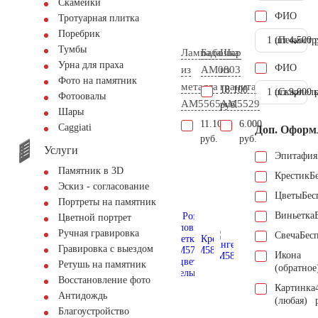
Скамейки
ФИО
Тротуарная плитка
Поребрик
1 шт.
(Пескостр
4.500 
Тумбы
Лампада
Бабочка
Шар
Урна для праха
ФИО
из
AM0803
из
Фото на памятник
металла
гранита
18.100
1 шт.
(Скарпель
9.000 
Фотоовалы
AM5565
AM5529
руб.
Шары
11.100
6.000
Сaggiati
Доп. Оформ
руб.
руб.
Услуги
Эпитафия
Памятник в 3D
Крестик
Б
Эскиз - согласование
Цветы
Бес
Портреты на памятник
Виньетка
Цветной портрет
Ручная гравировка
Свеча
Бес
Гравировка с выездом
Икона
Ретушь на памятник
(обратное
Восстановление фото
Картинка
Антидождь
(любая)
Благоустройство