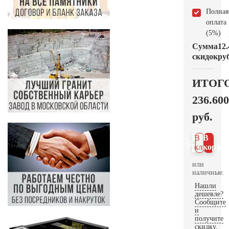
Полная
оплата
(5%)
Сумма
12.
скидок
руб
ИТОГ
236.600
руб.
В 1
В
клик
корзин
или
наличные.
Нашли
дешевле?
Сообщите
и
получите
скидку.