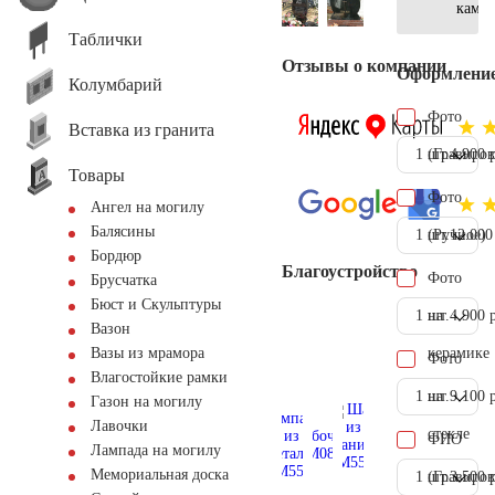
камн
Таблички
Отзывы о компании
Оформлени
Колумбарий
Фото
Вставка из гранита
1 шт.
(Гравиров
4.900 
Товары
Фото
Ангел на могилу
Балясины
1 шт.
(Ручное)
12.000
Бордюр
Благоустройство
Фото
Брусчатка
Бюст и Скульптуры
1 шт.
на
4.900 
Вазон
керамике
Вазы из мрамора
Фото
Влагостойкие рамки
1 шт.
на
9.100 
Газон на могилу
Лавочки
стекле
ФИО
Лампада на могилу
Мемориальная доска
1 шт.
(Гравиров
3.500 