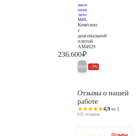
Комплекс
с
диагональной
плитой
AM4929
₽
236.600
249.000
Купить
5%
Отзывы о нашей
работе
4,9
из 5
635 отзывов
Отзывы