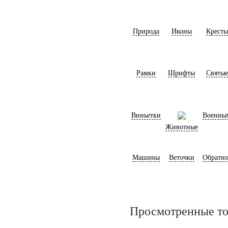
Природа
Иконы
Кресты
Рамки
Шрифты
Святые
Виньетки
Военны
Животные
Машины
Веточки
Обратно
Просмотренные т