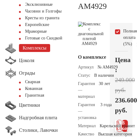
AM4929
Эксклюзивные
Часовни и Голгофы
Кресты из гранита
Европейские
Полная
Мраморные
оплата
Готовые со Скидкой
(5%)
Комплексы
О комплексе
Цена
Цоколя
Артикул
№ AM4929
:
Ограды
Статус
В наличии
249.000
Сварная
Гарантия
30 лет
Кованная
руб.
—
Гранитная
материал
236.600
Цветники
Гарантия
3 года
руб.
—
Надгробная плита
установка
В 1
В
Материал
Карельский гранит
клик
корзин
Столики, Лавочки
Качество
Высшая категория