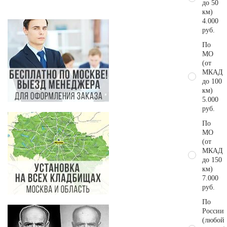
до 50
км)
4.000
руб.
По
МО
(от
МКАД
до 100
км)
5.000
руб.
По
МО
(от
МКАД
до 150
км)
7.000
руб.
По
России
(любой