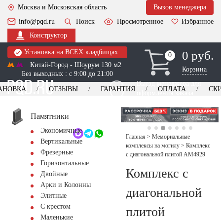
Москва и Московская область
Вызов менеджера
info@pqd.ru
Поиск
Просмотренное
Избранное
Конструктор
Установка на ВСЕХ кладбищах
0 руб.
0
0
Китай-Город - Шоурум 130 м2
Корзина
Без выходных : с 9:00 до 21:00
Выезд менеджера для
АНОВКА
ОТЗЫВЫ
ГАРАНТИЯ
ОПЛАТА
СК
оформления заказа
изготовление
Заказать выезд
памятников
+7 (495) 518-44-23
Памятники
Экономичные
Обратный звонок
Главная
>
Мемориальные
Вертикальные
комплексы на могилу
>
Комплекс
Фрезерные
с диагональной плитой AM4929
Горизонтальные
Комплекс с
Двойные
Арки и Колонны
диагональной
Элитные
С крестом
плитой
Маленькие