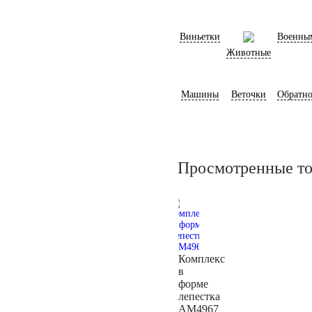
Виньетки
Военны
Животные
Машины
Веточки
Обратно
Просмотренные т
Комплекс
в
форме
лепестка
AM4967