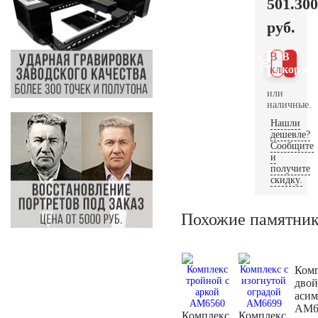
501.300
руб.
В 1
В
клик
корзин
или
наличные.
Нашли
дешевле?
Сообщите
и
получите
скидку.
Похожие памятни
Ком
дво
аси
AM6
Комплекс
Комплекс