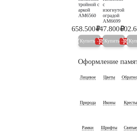
тройной с
с
аркой
изогнутой
AM6560
оградой
AM6699
₽
₽
658.500
447.800
602.
693.200
471.4
Купить
Купить
Куп
5%
5%
Оформление памя
Лицевое
Цветы
Обратно
Природа
Иконы
Кресты
Рамки
Шрифты
Святые