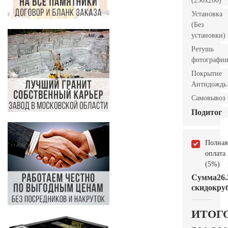
(250х200)
Установка
(Без
установки)
Ретушь
фотографи
Покрытие
Антидождь
Самовывоз
Подитог
Полная
оплата
(5%)
Сумма
26.
скидок
руб
ИТОГ