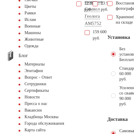
памятник
12.800
13.900
Восстано
Цветы
фотограф
Символ
руб.
руб.
Рамки
Геолога
Хранение
Ислам
на складе
AM5752
Военные
159.600
Машины
Установка
руб.
Животные
Одежда
Без
установ
Блог
Бесплат
Материалы
Стандар
Эпитафии
60.000
Вопрос - Ответ
руб.
Сотрудники
Усиленн
Сертификаты
со свая
Новости
90.000
Пресса о нас
руб.
Вакансии
Кладбища Москвы
Доставка
Города обслуживания
Карта сайта
Самовы