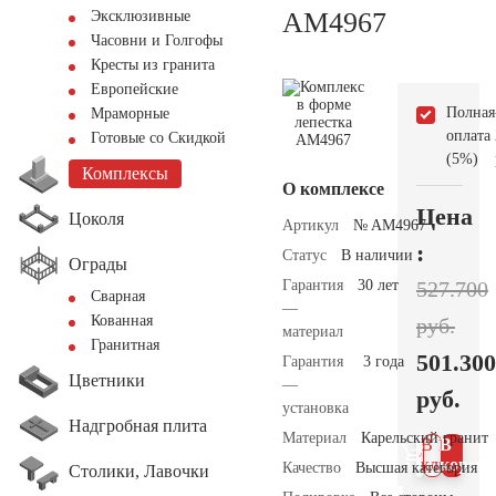
AM4967
Эксклюзивные
Часовни и Голгофы
Кресты из гранита
Европейские
Полная
Мраморные
оплата
Готовые со Скидкой
(5%)
Комплексы
О комплексе
Цена
Цоколя
Артикул
№ AM4967
:
Статус
В наличии
Ограды
Гарантия
30 лет
527.700
Сварная
—
Кованная
руб.
материал
Гранитная
501.300
Гарантия
3 года
Цветники
—
руб.
установка
Надгробная плита
Материал
Карельский гранит
В 1
В
клик
корзин
Качество
Высшая категория
Столики, Лавочки