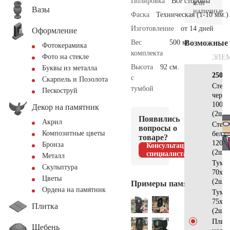
Полировка
Все стороны
или
Вазы
наличные.
Фаска
Техническая (1-10 мм.)
Изготовление
от 14 дней
Оформление
Вес
500 кг.
Возможные
Фотокерамика
комплекта
Фото на стекле
ЭЛЕ
Высота
92 см.
Буквы из металла
250х2
с
Скарпель и Позолота
Стела
тумбой
Пескоструй
черн
100х6
Декор на памятник
(2шт)
Появились
Акрил
Стела
вопросы о
Композитные цветы
бела
товаре?
120х3
Бронза
Консультация
(2шт)
специалиста
Металл
Тумб
Скульптура
70х20
Цветы
(2шт)
Примеры памятников
Ордена на памятник
Тумб
75х25
Плитка
(2шт)
Плит
Щебень