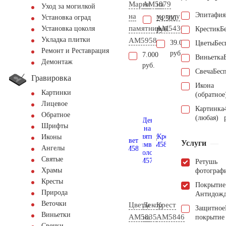
Мария
AM5879
на
Уход за могилкой
Эпитафия
на
могилу
Установка оград
24.300
памятник
AM5436
Установка цоколя
руб.
Крестик
Б
Укладка плитки
AM5958
39.000
Цветы
Бес
Ремонт и Реставрация
руб.
7.000
Виньетка
Демонтаж
руб.
Свеча
Бес
Гравировка
Икона
Картинки
(обратное
Лицевое
Картинка
Обратное
(любая)
Шрифты
Иконы
Услуги
Ангелы
Святые
Ретушь
Храмы
фотограф
Кресты
Покрытие
Природа
Антидож
Веточки
Цветы
Декор
Крест
Защитное
Виньетки
AM5835
на
AM5846
покрытие
Свечки