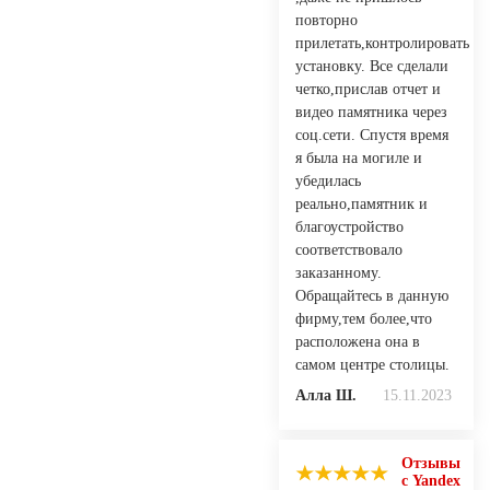
повторно
прилетать,контролировать
установку. Все сделали
четко,прислав отчет и
видео памятника через
соц.сети. Спустя время
я была на могиле и
убедилась
реально,памятник и
благоустройство
соответствовало
заказанному.
Обращайтесь в данную
фирму,тем более,что
расположена она в
самом центре столицы.
Алла Ш.
15.11.2023
Отзывы
с Yandex