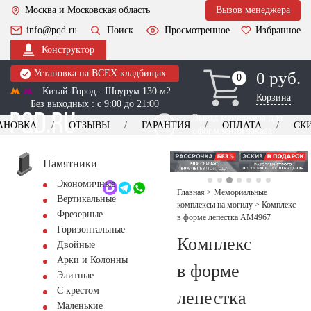
Москва и Московская область
Вызов менеджера
info@pqd.ru
Поиск
Просмотренное
Избранное
Конструктор
Установка на ВСЕХ кладбищах
0 руб.
0
0
Китай-Город - Шоурум 130 м2
Корзина
Без выходных : с 9:00 до 21:00
Выезд менеджера для
АНОВКА
ОТЗЫВЫ
ГАРАНТИЯ
ОПЛАТА
СК
оформления заказа
изготовление
Заказать выезд
памятников
+7 (495) 518-44-23
Памятники
Экономичные
Обратный звонок
Главная
>
Мемориальные
Вертикальные
комплексы на могилу
>
Комплекс
Фрезерные
в форме лепестка AM4967
Горизонтальные
Комплекс
Двойные
Арки и Колонны
в форме
Элитные
С крестом
лепестка
Маленькие