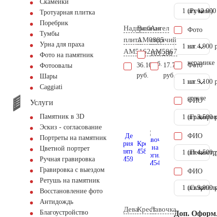
Скамейки
1 шт.
(Ручное)
12.000
Тротуарная плитка
Поребрик
Надгробная
Ваза
Ангел
Фото
Тумбы
плита
AM0885
сидячий
Урна для праха
1 шт.
на
4.900 
AM5162
AM5967
103.200
Фото на памятник
керамике
руб.
36.100
17.700
Фото
Фотоовалы
руб.
руб.
Шары
1 шт.
на
9.100 
Сaggiati
стекле
ФИО
Услуги
Памятник в 3D
1 шт.
(Гравиров
3.500 
Эскиз - согласование
ФИО
Портреты на памятник
Цветной портрет
1 шт.
(Пескостр
4.500 
Ручная гравировка
Гравировка с выездом
ФИО
Ретушь на памятник
1 шт.
(Скарпель
9.000 
Восстановление фото
Антидождь
Дева
Крест
Лавочка
Благоустройство
Доп. Оформ