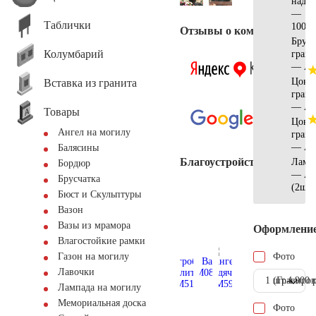
надгр
—
Таблички
100х7
Отзывы о компании
Брусч
Колумбарий
грани
— АМ
Цоко
Вставка из гранита
гран
— АМ
Товары
Цоко
Ангел на могилу
гран
— АМ
Балясины
Благоустройство
Ламп
Бордюр
— АМ
Брусчатка
(2шт)
Бюст и Скульптуры
Вазон
Вазы из мрамора
Оформлени
Влагостойкие рамки
Фото
Газон на могилу
Лавочки
1 шт.
(Гравиров
4.900 
Лампада на могилу
Мемориальная доска
Фото